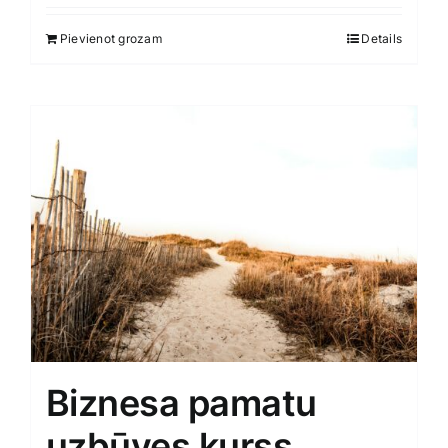
Smaržas, kosmētika
Pievienot grozam
Details
Sports, tūrisms un atpūta
TV un Sadzīves tehnika
Zoo preces
Biznesa pamatu
uzbūves kurss