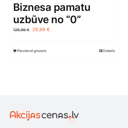
Biznesa pamatu
uzbūve no “0”
Original
Current
29,99
€
129,99
€
price
price
was:
is:
Pievienot grozam
Details
129,99 €.
29,99 €.