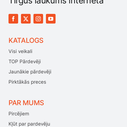
Tirgus laukums internetā
Jaunākie pārdevēji
Grāmatas
Pirktākās preces
Gudrā māja
KATALOGS
Raksti
Visi veikali
Mājai un remontam
TOP Pārdevēji
Jaunākie pārdevēji
Mājražotājiem
Pirktākās preces
Mājsaimniecības preces
PAR MUMS
Mēbeles un interjers
Pircējiem
Kļūt par pardevēju