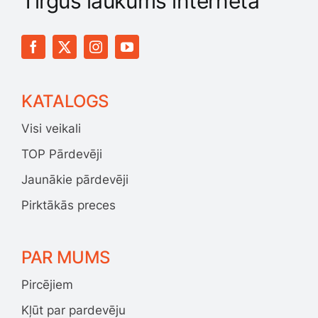
Tirgus laukums internetā
Jaunākie pārdevēji
Grāmatas
Pirktākās preces
Gudrā māja
KATALOGS
Raksti
Visi veikali
Mājai un remontam
TOP Pārdevēji
Jaunākie pārdevēji
Mājražotājiem
Pirktākās preces
Mājsaimniecības preces
PAR MUMS
Mēbeles un interjers
Pircējiem
Kļūt par pardevēju