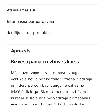
Atsauksmes (0)
Informācija par pārdevēju
Jautājumi par produktu
Apraksts
Biznesa pamatu uzbūves kurss
Mūsu uzdevums ir veidot savu izaugsmi
vertikālā nevis horizontālā virzienā! Vadītāja
un līdera personības izaugsme sākas no
iekšējā dialoga. Biznesa pamatu uzbūves
kursam ir liela nozīme vadītāja domāšanas
veida izmaiņās. Ja Tev šobrīd neizdodas