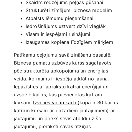
Skaidrs redzējums peļņas gūšanai
Strukturēti zīmējumi biznesa modelim
Atbalsts lēmumu pieņemšanai
Iedrošinājums uztvert dzīvi vieglāk
Visam ir iespējami risinājumi
Izaugsmes kopiena līdzīgiem mērķiem
Patīkamu ceļojumu savā zināšanu pasaulē.
Biznesa pamatu uzbūves kurss sagatavots
pēc strukturēta apkopojuma un enerģijas
veida, ko mums ir iespēja atklāt no jauna.
Iepazīsties ar aprakstu katrai enerģijai un
uzspēlē kārtis, kas pievienotas katram
kursam.
Izvēlies vienu kārti
(kopā ir 30 kārtis
katram kursam ar dažādiem jautājumiem) ar
jautājumu un priekš sevis atbildi uz šo
jautājumu, pieraksti savas atziņas