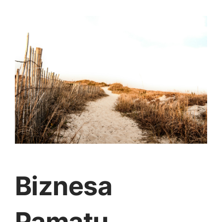
Jaunākie pārdevēji
Grāmatas
Pirktākās preces
Gudrā māja
Raksti
Mājai un remontam
Mājražotājiem
Mājsaimniecības preces
Biznesa
Mēbeles un interjers
Pamatu