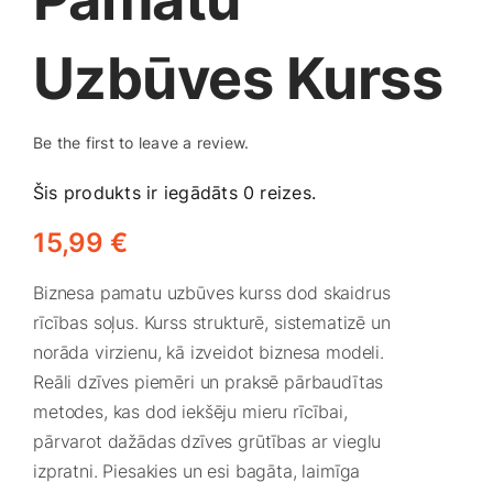
Medicīnas preces
Uzbūves Kurss
Mobilie telefoni, planšetdatori
Be the first to leave a review.
Pakalpojumi
Šis produkts ir iegādāts 0 reizes.
Pārtikas preces
15,99
€
Biznesa pamatu uzbūves kurss dod skaidrus
Preces birojam
rīcības soļus. Kurss strukturē, sistematizē un
norāda virzienu, kā izveidot biznesa modeli.
Preces pieaugušajiem
Reāli dzīves piemēri un praksē pārbaudītas
metodes, kas dod iekšēju mieru rīcībai,
pārvarot dažādas dzīves grūtības ar vieglu
Rotaļlietas, bērnu preces
izpratni. Piesakies un esi bagāta, laimīga