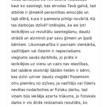
kaut ko sasniegt, kas atrodas Tavā galvā, tad
atbilde ir jāmeklē personības emocijās un
tajā sfērā, kura ir pamesta pilnīgi novārtā. Kā
tas darbojas dzīvē? Iztēlojies, ka esi ļoti
ieciklējies uz rezultātu sasniegšanu, daudz
strādā un aizmirsti par savu ģimeni un īpaši
bērniem. Likumsakarība ir pavisam vienkārša,
vadītājam vai līderim ir nepieciešams
vieglums savās darbībās, jo prāts ir
ieciklējies uz vienu un vairs nav elastības,
bet labākie skolotāji šādām lietām ir bērni,
kas dzīvi uztver daudz vieglāk! Paņemsim
otru piemēru no dzīves, ja vadītājs vai līderis
nevēlas nodarboties ar fizisku darbu, tad
viņam būs iekšēja azarta trūkums, jo fiziskais
darbs ir vis ātrāk redzamais rezultāts, ko