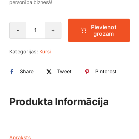
personība biznesā!
Smaržas, kosmētika
Pievienot
Sports, tūrisms un atpūta
grozam
Biznesa
pamatu
TV un Sadzīves tehnika
Kategorijas:
Kursi
uzbūves
kurss
Zoo preces
Share
daudzums
Tweet
Pinterest
Produkta Informācija
Apraksts