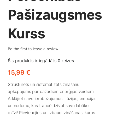
Medicīnas preces
Pašizaugsmes
Mobilie telefoni, planšetdatori
Kurss
Pakalpojumi
Be the first to leave a review.
Pārtikas preces
Šis produkts ir iegādāts 0 reizes.
Preces birojam
15,99
€
Strukturēts un sistematizēts zināšanu
Preces pieaugušajiem
apkopojums par dažādiem enerģijas veidiem.
Atklājiet savu ierobežojumus, ilūzijas, emocijas
Rotaļlietas, bērnu preces
un nodomu, kas traucē dzīvot savu labāko
dzīvi! Pievienojies un izbaudi zināšanas, kuras