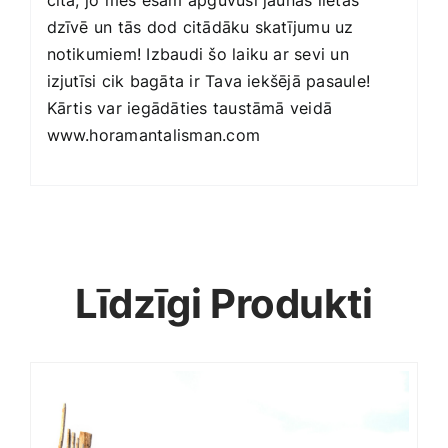
cita, jo mēs esam apguvuši jaunas lietas
dzīvē un tās dod citādāku skatījumu uz
notikumiem! Izbaudi šo laiku ar sevi un
izjutīsi cik bagāta ir Tava iekšējā pasaule!
Kārtis var iegādāties taustāmā veidā
www.horamantalisman.com
Līdzīgi Produkti