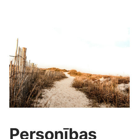
Jaunākie pārdevēji
Grāmatas
Pirktākās preces
Gudrā māja
Raksti
Mājai un remontam
Mājražotājiem
Mājsaimniecības preces
Mēbeles un interjers
Personības