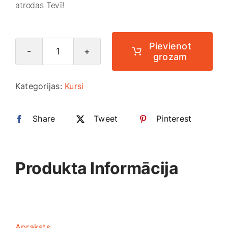
atrodas Tevī!
Smaržas, kosmētika
Sports, tūrisms un atpūta
Pievienot
grozam
Personības
pašizaugsmes
TV un Sadzīves tehnika
Kategorijas:
Kursi
kurss
daudzums
Zoo preces
Share
Tweet
Pinterest
Produkta Informācija
Apraksts