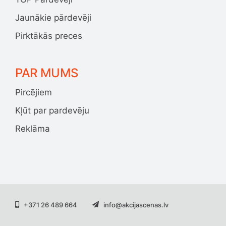
Jaunākie pārdevēji
Pirktākās preces
PAR MUMS
Pircējiem
Kļūt par pardevēju
Reklāma
+371 26 489 664
info@akcijascenas.lv