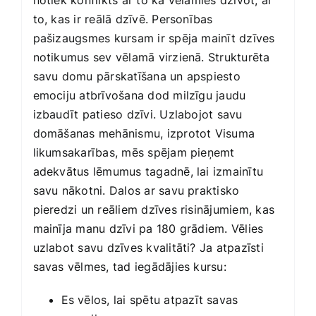
notiek konflikts ar to kā vēlamies dzīvot, ar
to, kas ir reālā dzīvē. Personības
pašizaugsmes kursam ir spēja mainīt dzīves
notikumus sev vēlamā virzienā. Strukturēta
savu domu pārskatīšana un apspiesto
emociju atbrīvošana dod milzīgu jaudu
izbaudīt patieso dzīvi. Uzlabojot savu
domāšanas mehānismu, izprotot Visuma
likumsakarības, mēs spējam pieņemt
adekvātus lēmumus tagadnē, lai izmainītu
savu nākotni. Dalos ar savu praktisko
pieredzi un reāliem dzīves risinājumiem, kas
mainīja manu dzīvi pa 180 grādiem. Vēlies
uzlabot savu dzīves kvalitāti? Ja atpazīsti
savas vēlmes, tad iegādājies kursu:
Es vēlos, lai spētu atpazīt savas