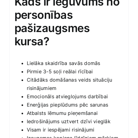
Kāds ir ieguvums no
personības
pašizaugsmes
kursa?
Lielāka skaidrība savās domās
Pirmie 3-5 soļi reālai rīcībai
Citādāks domāšanas veids situāciju
risinājumiem
Emocionāls atvieglojums darbībai
Enerģijas pieplūdums pēc sarunas
Atbalsts lēmumu pieņemšanai
Iedrošinājums uztvert dzīvi vieglāk
Visam ir iespējami risinājumi