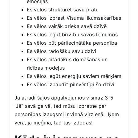
emocijas
Es vēlos strukturēt savu prātu
Es vēlos izprast Visuma likumsakarības
Es vēlos vairāk prieka savā dzīvē
Es vēlos iegūt brīvību savos lēmumos
Es vēlos būt pārliecinātāka personība
Es vēlos radošāku savu dzīvi
Es vēlos citādākus domāšanas un
rīcības modeļus
Es vēlos iegūt enerģiju saviem mērķiem
Es vēlos izbaudīt pilnvērtīgi šo dzīvi
Ja atradi šajos apgalvojumos vismaz 3-5
“Jā” savā galvā, tad mūsu izpratne par
personības izaugsmi ir vienā virzienā. Ņem
vērā, ja mēģina, tad tas izdodas!