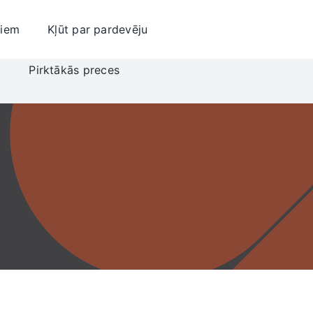
jiem
Kļūt par pardevēju
i
Pirktākās preces