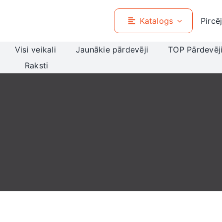
Skip
to
Katalogs
Pircē
content
Visi veikali
Jaunākie pārdevēji
TOP Pārdevēj
Raksti