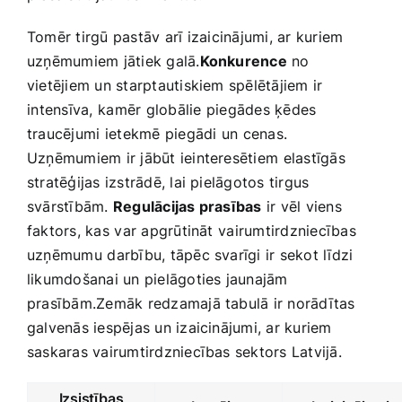
Tomēr tirgū pastāv⁤ arī ‌izaicinājumi, ar kuriem
uzņēmumiem jātiek galā.
Konkurence
no
vietējiem un starptautiskiem spēlētājiem ir
⁣intensīva, ⁣kamēr ‌globālie ⁤piegādes ķēdes
traucējumi ⁤ietekmē piegādi ‍un ⁤cenas.
Uzņēmumiem​ ir jābūt ieinteresētiem⁤ elastīgās
stratēģijas izstrādē, lai pielāgotos​ tirgus
svārstībām.
Regulācijas prasības
ir ‌vēl viens
faktors, kas⁤ var apgrūtināt ⁣vairumtirdzniecības
uzņēmumu⁢ darbību, tāpēc svarīgi ir sekot​ līdzi
likumdošanai un ‌pielāgoties jaunajām⁣
prasībām.Zemāk redzamajā ‍tabulā ir norādītas​
galvenās iespējas un izaicinājumi, ar kuriem
‍saskaras vairumtirdzniecības sektors Latvijā.
Izsistības