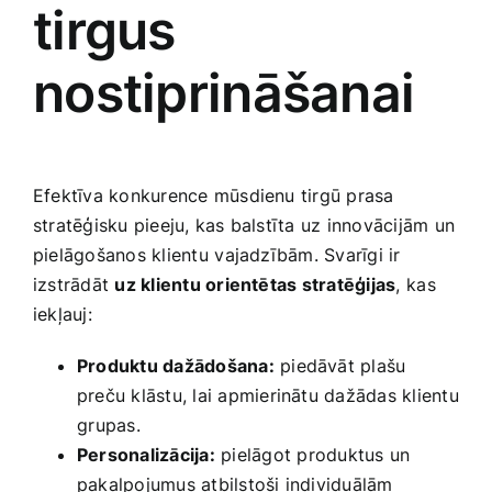
tirgus
nostiprināšanai
Efektīva konkurence mūsdienu tirgū ​prasa
stratēģisku pieeju, ​kas balstīta uz innovācijām un
pielāgošanos klientu⁤ vajadzībām. Svarīgi ​ir
izstrādāt
uz klientu orientētas ​stratēģijas
, ⁤kas⁣
iekļauj:⁣
Produktu​ dažādošana:
piedāvāt plašu
preču klāstu, lai‍ apmierinātu‌ dažādas klientu
⁤grupas.
Personalizācija:
pielāgot⁣ produktus ⁣un
pakalpojumus atbilstoši individuālām