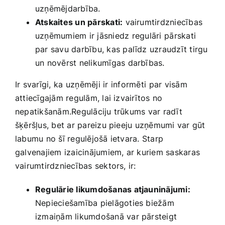
uzņēmējdarbība.
Atskaites un pārskati:
vairumtirdzniecības
uzņēmumiem ir jāsniedz⁢ regulāri ⁣pārskati
par savu darbību, kas palīdz uzraudzīt tirgu​
un novērst nelikumīgas darbības.
Ir svarīgi, ka ⁢uzņēmēji ir⁢ informēti⁤ par visām
attiecīgajām regulām, lai izvairītos no
nepatikšanām.Regulāciju trūkums ​var radīt
šķēršļus,‍ bet ar pareizu pieeju uzņēmumi ​var gūt
labumu no šī‌ regulējošā ietvara. Starp
galvenajiem ‍izaicinājumiem, ar kuriem saskaras⁤
vairumtirdzniecības sektors, ir:
Regulārie‌ likumdošanas atjauninājumi:
Nepieciešamība pielāgoties ​biežām
izmaiņām likumdošanā ​var pārsteigt ​