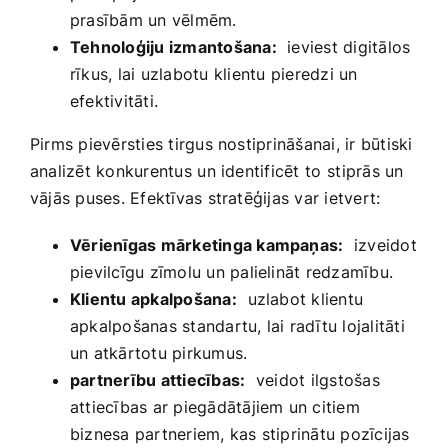
prasībām un vēlmēm.
Tehnoloģiju izmantošana:
‌ ieviest digitālos
rīkus, lai uzlabotu klientu ⁣pieredzi un
efektivitāti.
Pirms ‌pievērsties tirgus nostiprināšanai,​ ir būtiski ​
analizēt konkurentus⁢ un‌ identificēt⁤ to ⁤stiprās un
vājās ‍puses. Efektīvas stratēģijas var ietvert:
Vērienīgas mārketinga kampaņas:
‌ izveidot
pievilcīgu‍ zīmolu un palielināt redzamību.
Klientu apkalpošana:
⁤ uzlabot klientu⁣
apkalpošanas standartu, ‌lai radītu lojalitāti
un atkārtotu ​pirkumus.
partnerību ​attiecības:
⁣ veidot ilgstošas
attiecības ‍ar piegādātājiem un citiem‌
biznesa partneriem, kas stiprinātu pozīcijas