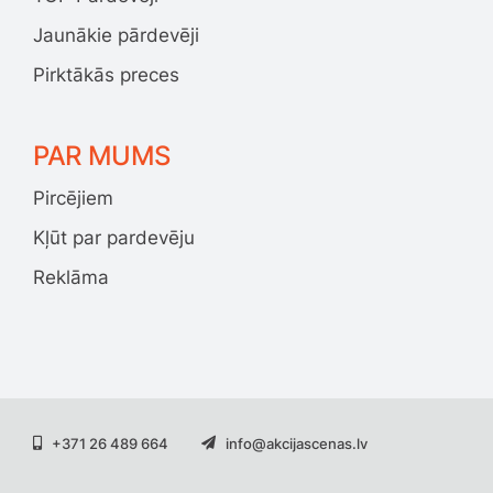
Jaunākie pārdevēji
Pirktākās preces
PAR MUMS
Pircējiem
Kļūt par pardevēju
Reklāma
+371 26 489 664
info@akcijascenas.lv