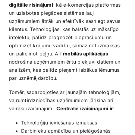
digitālie risinājumi
​ kā e-komercijas platformas
un uzlabotas‌ piegādes sistēmas ļauj
uzņēmumiem ⁣ātrāk ⁤un efektīvāk sasniegt savus
klientus. Tehnoloģijas, kas⁢ balstās uz mākslīgo
⁣intelektu,‍ palīdz prognozēt pieprasījumu un
optimizēt krājumu vadību, samazinot izmaksas
un palielinot ⁤peļņu. Arī
mobilās aplikācijas
nodrošina uzņēmumiem‌ ērtu piekļuvi datiem un
analīzēm, kas palīdz pieņemt labākus lēmumus
par uzņēmējdarbību.
Tomēr, sadarbojoties ar​ jaunajām tehnoloģijām,
vairumtirdzniecības uzņēmumiem⁢ jārisina arī
vairāki izaicinājumi.​
Centrālie izaicinājumi ir
:
Tehnoloģiju ieviešanas izmaksas
Darbinieku apmācība un ‍pielāgošanās