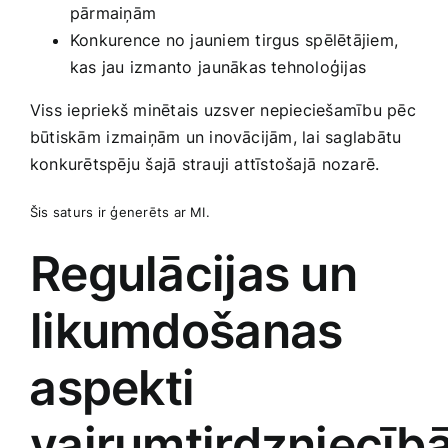
pārmaiņām
Konkurence no jauniem ​tirgus ⁣spēlētājiem,
kas jau izmanto⁤ jaunākas tehnoloģijas
Viss iepriekš‌ minētais⁢ uzsver nepieciešamību pēc
būtiskām ⁢izmaiņām un inovācijām, lai‌ saglabātu
‍konkurētspēju šajā strauji attīstošajā⁣ nozarē.
Šis saturs ir ģenerēts ar MI.
Regulācijas un
‌likumdošanas
⁢aspekti
vairumtirdzniecīb