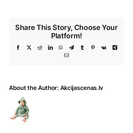
Share This Story, Choose Your
Platform!
Facebook
X
Reddit
LinkedIn
WhatsApp
Telegram
Tumblr
Pinterest
Vk
Xing
E-
Pasts
About the Author:
Akcijascenas.lv