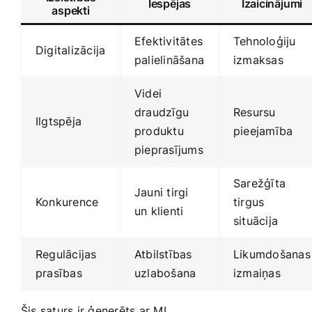
Iespējas
Izaicinājumi
aspekti
Efektivitātes
Tehnoloģiju
Digitalizācija
palielināšana
izmaksas
Videi
draudzīgu
Resursu⁢
Ilgtspēja
produktu‍
pieejamība
pieprasījums
Sarežģīta
Jauni tirgi
Konkurence
‌tirgus
un klienti
situācija
Regulācijas
Atbilstības
Likumdošanas
prasības
uzlabošana
izmaiņas
Šis saturs ir ģenerēts ar ⁢MI.