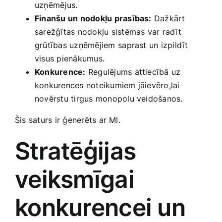
uzņēmējus.
Finanšu ​un nodokļu prasības:
Dažkārt
sarežģītas nodokļu sistēmas var radīt
grūtības uzņēmējiem ⁢saprast un izpildīt
visus pienākumus.
Konkurence:
Regulējums attiecībā uz
‍konkurences noteikumiem jāievēro,lai
novērstu tirgus monopolu veidošanos.
Šis saturs ir ģenerēts ar‌ MI.
Stratēģijas
veiksmīgai⁣
konkurencei un