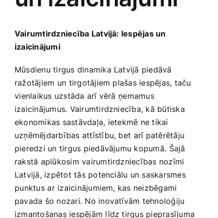
Jaunākie pārdevēji
Grāmatas
Vairumtirdzniecība ⁤Latvijā:‍ Iespējas​ un
izaicinājumi
Pirktākās preces
Gudrā māja
Mūsdienu​ tirgus dinamika Latvijā piedāvā⁣
ražotājiem ⁢un tirgotājiem plašas iespējas, taču
Raksti
Mājai un remontam
⁢vienlaikus uzstāda arī vērā ⁣ņemamus
izaicinājumus. Vairumtirdzniecība,‍ kā būtiska‌
ekonomikas sastāvdaļa, ⁣ietekmē‍ ne tikai
Mājražotājiem
uzņēmējdarbības‍ attīstību,‌ bet ⁤arī patērētāju⁢
pieredzi​ un tirgus piedāvājumu kopumā. ⁣Šajā
Mājsaimniecības preces
rakstā aplūkosim vairumtirdzniecības nozīmi
Latvijā, izpētot tās potenciālu un saskarsmes
⁣punktus⁢ ar izaicinājumiem, ‌kas neizbēgami
Mēbeles un interjers
pavada šo nozari. No inovatīvām tehnoloģiju
izmantošanas iespējām līdz tirgus pieprasījuma