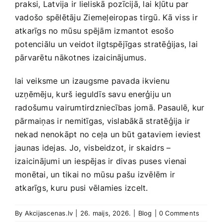
praksi, Latvija ​ir lieliskā ⁣pozīcijā, ​lai ⁣kļūtu ​par
vadošo spēlētāju ‌Ziemeļeiropas tirgū.⁢ Kā viss ir
atkarīgs no ⁣mūsu spējām ⁢izmantot⁣ esošo‍
potenciālu un veidot ‌ilgtspējīgas stratēģijas, lai
pārvarētu nākotnes izaicinājumus.
lai veiksme un izaugsme pavada ikvienu
uzņēmēju, ‌kurš ⁢ieguldīs savu enerģiju un
radošumu vairumtirdzniecības jomā. Pasaulē, kur
pārmaiņas ir nemitīgas, vislabākā stratēģija ⁣ir
nekad nenokāpt no ceļa un būt gataviem‍ ieviest
jaunas idejas. ⁤Jo, visbeidzot, ir skaidrs ‌–
izaicinājumi un ⁣iespējas ir ‌divas⁢ puses vienai
monētai, un tikai no ‍mūsu ⁣pašu​ izvēlēm ir
atkarīgs, kuru pusi vēlamies izcelt.
By
Akcijascenas.lv
|
26. maijs, 2026.
|
Blog
|
0 Comments