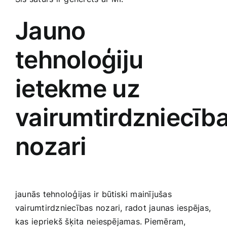
Jauno
tehnoloģiju
ietekme​ uz
vairumtirdzniecīb
nozari
jaunās tehnoloģijas ir būtiski mainījušas
vairumtirdzniecības nozari,​ radot jaunas​ iespējas,⁤
kas⁢ iepriekš šķita⁢ neiespējamas. Piemēram,