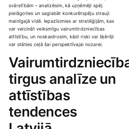
Medicīnas preces
svārstībām – analizēsim, kā uzņēmēji spēj
pielāgoties un ​saglabāt konkurētspēju ⁣strauji
Mobilie telefoni, planšetdatori
mainīgajā vidē. Iepazīsimies ar stratēģijām, kas
var veicināt veiksmīgu vairumtirdzniecības
attīstību, un⁤ noskaidrosim, kādi ‌riski⁢ vai šķēršļi
Pakalpojumi
‌var ‍stāties ceļā šai perspektīvajai nozarei.
Vairumtirdzniecīb
Pārtikas preces
‍tirgus analīze un
Preces birojam
attīstības
Preces pieaugušajiem
tendences
Rotaļlietas, bērnu preces
Latvijā