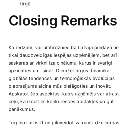
tirgū.
Closing‌ Remarks
Kā ‌redzam, vairumtirdzniecība Latvijā piedāvā ne​
tikai daudzveidīgas‍ iespējas ⁢uzņēmējiem, bet arī
saskaras ‌ar virkni izaicinājumu, ⁢kurus ⁤ir svarīgi
apzināties un risināt. Diemžēl ⁣tirgus ‍dinamika,
globālās tendences un tehnoloģiskās⁤ evolūcijas
pieprasījums aicina mūs pielāgoties un inovēt.
Apskatot šos ‌aspektus, ⁣katrs uzņēmējs var atrast​
ceļu, kā izcelties konkurences apstākļos un gūt
panākumus.
Turpinot attīstīt ⁣un pilnveidot vairumtirdzniecības