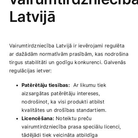
Latvijā
Vairumtirdzniecība Latvijā ir ievērojami ⁢regulēta
ar dažādām normatīvām ‍prasībām,‍ kas nodrošina
tirgus stabilitāti ⁢un⁢ godīgu konkurenci. Galvenās⁣
regulācijas ietver:
Patērētāju tiesības:
⁣ Ar likumu tiek
aizsargātas patērētāju intereses,
⁢nodrošinot, ka visi produkti atbilst
kvalitātes un ⁤drošības standartiem.
Licencēšana:
Noteiktu‍ preču‌
vairumtirdzniecība prasa⁣ speciālu licenci,
tādējādi tiek veicināta atbildīga