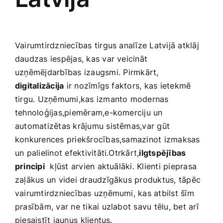
Smaržas, kosmētika
Sports, tūrisms un atpūta
Vairumtirdzniecības tirgus analīze Latvijā‌ atklāj
daudzas iespējas, kas var veicināt‍
uzņēmējdarbības izaugsmi. ⁢Pirmkārt,‌
TV un Sadzīves tehnika
digitalizācija
‌ir nozīmīgs faktors, kas ietekmē
tirgu. Uzņēmumi,kas izmanto modernas
Zoo preces
tehnoloģijas,piemēram,e-komerciju un
automatizētas krājumu‍ sistēmas,var gūt
konkurences priekšrocības,samazinot ‌izmaksas
un palielinot efektivitāti.Otrkārt,
ilgtspējības‍
principi
‍ kļūst arvien aktuālāki. Klienti pieprasa
zaļākus un videi ​draudzīgākus produktus, tāpēc⁢
vairumtirdzniecības uzņēmumi,​ kas atbilst šīm‍
prasībām, var ne tikai uzlabot savu tēlu, bet arī
piesaistīt jaunus ⁣klientus.