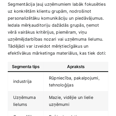
Segmentācija ļauj uzņēmumiem labāk fokusēties
uz konkrētām klientu grupām, nodrošinot
personalizētāku komunikāciju un piedāvājumus.
Iedala mērķauditoriju⁤ dažādās grupās, ņemot
vērā ⁣vairākus kritērijus, piemēram, viņu
uzņēmējdarbības nozari vai uzņēmuma lielumu.
Tādējādi ⁤var izveidot mērķtiecīgākus un
efektīvākus mārketinga materiālus, kas tiek⁣ doti:
Segmenta tips
Apraksts
Rūpniecība, pakalpojumi,
industrija
tehnoloģijas
Uzņēmuma
Mazie, vidējie un lielie
lielums
uzņēmumi