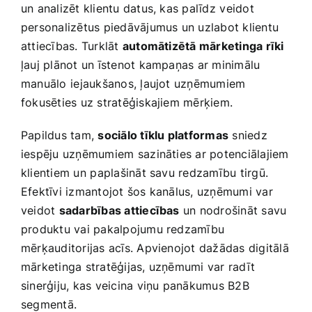
un analizēt klientu datus, kas palīdz ⁤veidot
‍personalizētus piedāvājumus un‍ uzlabot klientu
attiecības. Turklāt
automātizētā mārketinga rīki
ļauj plānot un īstenot kampaņas ‌ar minimālu
manuālo ⁢iejaukšanos, ļaujot uzņēmumiem
fokusēties uz stratēģiskajiem mērķiem.
Papildus tam,
sociālo tīklu platformas
sniedz
iespēju uzņēmumiem⁣ sazināties ar potenciālajiem
klientiem un ⁢paplašināt savu redzamību tirgū.
Efektīvi izmantojot šos kanālus, uzņēmumi var
veidot
sadarbības attiecības
un nodrošināt​ savu
produktu vai pakalpojumu redzamību
mērķauditorijas acīs. Apvienojot dažādas digitālā
mārketinga​ stratēģijas, uzņēmumi var radīt ​
sinerģiju, kas veicina viņu panākumus B2B
segmentā.