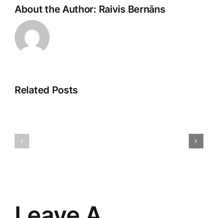
About the Author:
Raivis Bernāns
Related Posts
Pārdošan
Digitālā
argumentā
reklāma:
Māksla
Iespējas
pārliecinā
un
un
izaicinājumi
sasniegt
mūsdienās
mērķus
Leave A