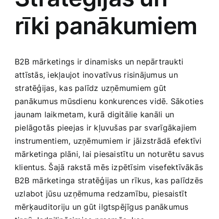
rīki panākumiem
Jaunākie pārdevēji
Grāmatas
Pirktākās preces
Gudrā māja
B2B mārketings​ ir dinamisks un nepārtraukti
attīstās, iekļaujot inovatīvus risinājumus‍ un
Raksti
stratēģijas, kas palīdz uzņēmumiem gūt
Mājai un remontam
panākumus mūsdienu konkurences vidē. Sākoties
jaunam laikmetam, kurā digitālie kanāli un
Mājražotājiem
pielāgotās pieejas ir kļuvušas par svarīgākajiem
instrumentiem, uzņēmumiem ir jāizstrādā efektīvi
mārketinga plāni, lai piesaistītu un noturētu savus
Mājsaimniecības preces
klientus. Šajā rakstā mēs izpētīsim visefektīvākās
​B2B⁢ mārketinga stratēģijas un rīkus, kas palīdzēs
Mēbeles un interjers
uzlabot jūsu uzņēmuma ‍redzamību, piesaistīt
mērķauditoriju un gūt ilgtspējīgus panākumus