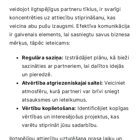
veidojot‌ ilgtspējīgus partneru tīklus, ir svarīgi
koncentrēties uz attiecību stiprināšanu,​ kas
veicina abu pušu izaugsmi. Efektīva‌ komunikācija
ir galvenais elements, lai sasniegtu savus biznesa
mērķus, tāpēc ⁤ieteicams:
Regulāra saziņa:
Izstrādājiet plānu, kā bieži
sazināties ar​ partneriem, lai dalītos idejās
un pieredzē.
Atvērtība atgriezeniskajai saitei:
Veiciniet
atmosfēru, kurā partneri var brīvi sniegt
atsauksmes un ieteikumus.
Vērtību koplietošana:
Identificējiet kopīgas
⁤vērtības un interesējošus projektus, kas
varētu stiprināt​ jūsu sadarbību.
Ilgtspējīgu attiecību uzturēšana prasa​ laiku un