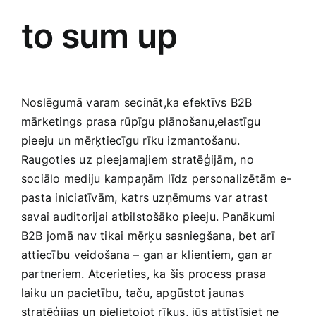
to sum up
Noslēgumā varam secināt,ka efektīvs B2B
mārketings prasa rūpīgu plānošanu,elastīgu
pieeju un mērķtiecīgu rīku izmantošanu.
Raugoties uz pieejamajiem ‍stratēģijām, no
sociālo mediju kampaņām līdz personalizētām e-
pasta iniciatīvām,⁣ katrs uzņēmums var atrast⁤
savai auditorijai atbilstošāko pieeju. Panākumi
B2B jomā nav tikai mērķu sasniegšana, ‌bet arī
attiecību⁣ veidošana – gan ar klientiem, gan ar
partneriem. Atcerieties, ka šis process prasa
laiku un pacietību, taču, apgūstot jaunas
stratēģijas un pielietojot rīkus, jūs attīstīsiet ne