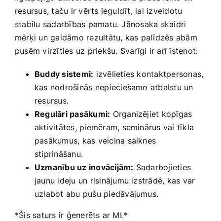
resursus, taču ir vērts ieguldīt, lai izveidotu
stabilu sadarbības pamatu. Jānosaka skaidri
mērķi un gaidāmo rezultātu, kas palīdzēs abām
pusēm virzīties uz priekšu. Svarīgi ir arī īstenot:
Buddy sistemi:
izvēlieties kontaktpersonas,
kas nodrošinās⁤ nepieciešamo atbalstu un
resursus.
Regulāri pasākumi:
Organizējiet kopīgas
aktivitātes, piemēram, seminārus‌ vai tīkla
pasākumus, kas veicina saiknes
stiprināšanu.
Uzmanību uz inovācijām:
Sadarbojieties
jaunu ideju un risinājumu izstrādē, kas var
uzlabot abu ‍pušu ​piedāvājumus.
*Šis saturs ir‌ ģenerēts ar MI.*