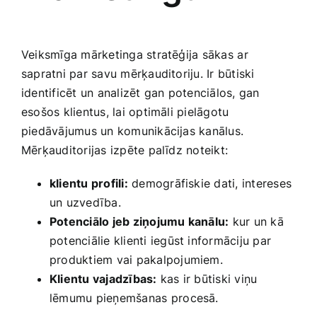
Smaržas, kosmētika
Veiksmīga mārketinga stratēģija sākas⁣ ar
Sports, tūrisms un atpūta
sapratni par savu mērķauditoriju. Ir būtiski
identificēt un analizēt gan potenciālos, gan
TV un Sadzīves tehnika
esošos klientus, lai optimāli pielāgotu
piedāvājumus un komunikācijas kanālus.
Mērķauditorijas izpēte palīdz noteikt:
Zoo preces
klientu profili:
demogrāfiskie dati, intereses
un ‍uzvedība.
Potenciālo jeb ziņojumu kanālu:
kur un kā
potenciālie klienti iegūst informāciju par
produktiem vai‍ pakalpojumiem.
Klientu vajadzības:
kas ir būtiski viņu
lēmumu pieņemšanas⁣ procesā.