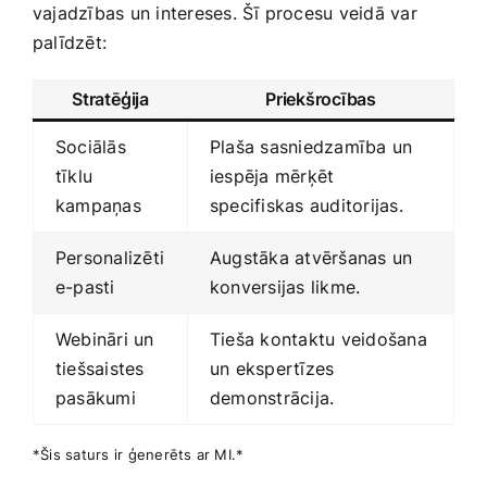
vajadzības un intereses. Šī procesu veidā var
palīdzēt:
Stratēģija
Priekšrocības
Sociālās
Plaša ‍sasniedzamība un
tīklu
iespēja mērķēt
kampaņas
specifiskas ​auditorijas.
Personalizēti
Augstāka atvēršanas un
e-pasti
konversijas likme.
Webināri un ​
Tieša‍ kontaktu veidošana
tiešsaistes
un ekspertīzes
pasākumi
demonstrācija.
*Šis saturs ir ģenerēts ar MI.*