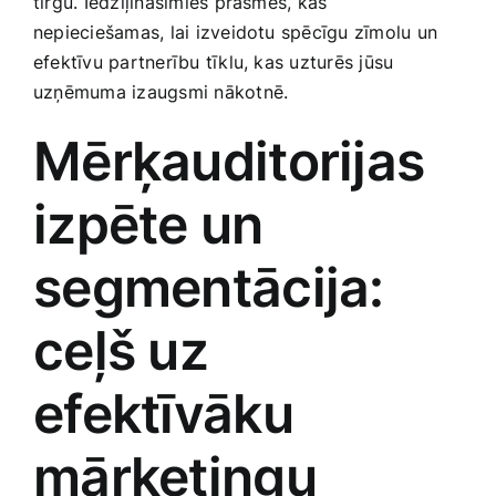
tirgū. Iedziļināsimies prasmēs, kas
Medicīnas preces
nepieciešamas, lai izveidotu spēcīgu zīmolu un
efektīvu partnerību tīklu, kas uzturēs jūsu
Mobilie telefoni, planšetdatori
uzņēmuma izaugsmi nākotnē.
Mērķauditorijas
Pakalpojumi
izpēte un
Pārtikas preces
segmentācija:
Preces birojam
ceļš uz
Preces pieaugušajiem
efektīvāku
Rotaļlietas, bērnu preces
mārketingu