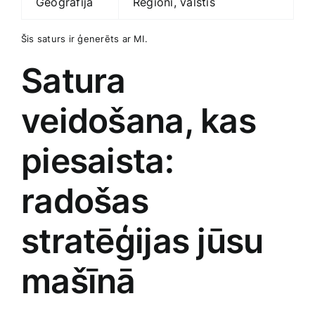
Geogrāfija
Reģioni, valstis
Šis saturs ir ģenerēts ar MI.
Satura
veidošana, kas
piesaista:
radošas
stratēģijas jūsu
mašīnā