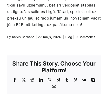
tikai savu uzņēmumu, bet arī veidosiet stabilas
un ilgstošas⁣ saiknes tirgū. Tātad, speriet‌ soli uz
priekšu ⁢un ļaujiet radošumam un inovācijām vadīt
jūsu B2B mārketingu uz panākumu ceļa!
By
Raivis Bernāns
|
27. maijs, 2026.
|
Blog
|
0 Comments
Share This Story, Choose Your
Platform!
Facebook
X
Reddit
LinkedIn
WhatsApp
Telegram
Tumblr
Pinterest
Vk
Xing
E-
Pasts