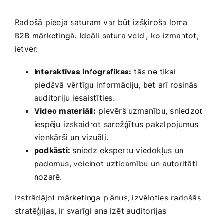
Radošā pieeja saturam var būt izšķiroša loma
B2B mārketingā. Ideāli satura veidi, ko izmantot,
ietver:
Interaktīvas infografikas:
tās ne tikai
piedāvā‌ vērtīgu informāciju, bet arī rosinās
auditoriju iesaistīties.
Video materiāli:
pievērš uzmanību, sniedzot
iespēju izskaidrot ⁢sarežģītus pakalpojumus
vienkārši un vizuāli.
podkāsti:
sniedz ekspertu viedokļus un
padomus, veicinot uzticamību un autoritāti
nozarē.
Izstrādājot mārketinga plānus, izvēloties radošās
stratēģijas, ir svarīgi⁢ analizēt auditorijas