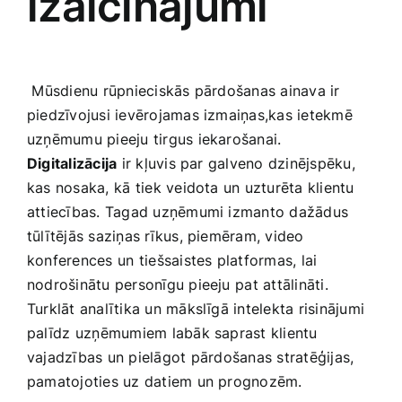
izaicinājumi
Smaržas, kosmētika
Sports, tūrisms un atpūta
⁢ Mūsdienu rūpnieciskās pārdošanas ainava ir
piedzīvojusi ievērojamas izmaiņas,kas ietekmē⁢
TV un Sadzīves tehnika
uzņēmumu pieeju tirgus iekarošanai. ‍
Digitalizācija
ir kļuvis par galveno dzinējspēku,
kas nosaka,⁣ kā tiek veidota un uzturēta klientu
Zoo preces
attiecības. Tagad uzņēmumi izmanto dažādus
tūlītējās saziņas rīkus, ‍piemēram, video
konferences un⁤ tiešsaistes platformas,​ lai
nodrošinātu personīgu pieeju⁣ pat attālināti.
Turklāt analītika un mākslīgā intelekta ​risinājumi
palīdz⁣ uzņēmumiem labāk saprast klientu
vajadzības un pielāgot ⁣pārdošanas stratēģijas,
pamatojoties uz datiem‍ un prognozēm.