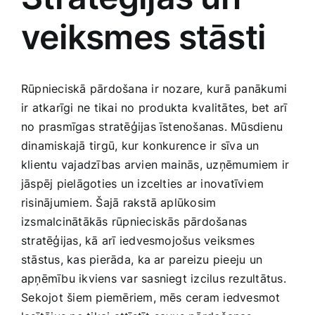
veiksmes stāsti
Jaunākie pārdevēji
Grāmatas
Pirktākās preces
Gudrā māja
Rūpnieciskā pārdošana ir nozare, kurā panākumi
ir atkarīgi ne tikai no produkta kvalitātes, bet arī
Raksti
no prasmīgas​ stratēģijas īstenošanas. Mūsdienu
Mājai un remontam
dinamiskajā tirgū, kur konkurence ir sīva un
klientu vajadzības arvien mainās, uzņēmumiem ir
Mājražotājiem
jāspēj pielāgoties un izcelties ar inovatīviem
risinājumiem. Šajā rakstā aplūkosim
izsmalcinātākās rūpnieciskās pārdošanas
Mājsaimniecības preces
stratēģijas, kā arī iedvesmojošus veiksmes
stāstus, kas‌ pierāda, ⁣ka ar pareizu pieeju un
Mēbeles un interjers
apņēmību ikviens var sasniegt izcilus rezultātus.
⁢Sekojot šiem piemēriem, mēs ceram iedvesmot