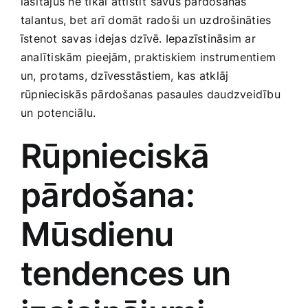
lasītājus ne tikai attīstīt savus pārdošanas
Medicīnas preces
talantus, bet arī ‍domāt radoši un uzdrošināties
īstenot savas idejas dzīvē. Iepazīstināsim ar
Mobilie telefoni, planšetdatori
analītiskām pieejām, praktiskiem‌ instrumentiem
un, protams, dzīvesstāstiem, kas atklāj
rūpnieciskās pārdošanas pasaules daudzveidību
Pakalpojumi
un potenciālu.
Pārtikas preces
Rūpnieciskā ​
pārdošana:
Preces birojam
Mūsdienu
Preces pieaugušajiem
tendences un
Rotaļlietas, bērnu preces