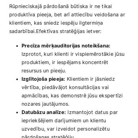
Rūpnieciskajā pārdošanā būtiska ir ⁢ne tikai⁤
produktīva pieeja, bet arī attiecību veidošana ar
klientiem, kas sniedz iespēju ilgtermiņa
sadarbībai.Efektīvas stratēģijas ietver:
Precīza mērķauditorijas noteikšana:
Izprotot, kuri‌ klienti ir vispiemērotākie jūsu
produktiem, ir iespējams koncentrēt
resursus un pieeju.
Izglītojoša pieeja:
Klientiem ir jāsniedz
vērtība, piedāvājot konsultācijas⁤ vai
apmācības, kas demonstrē jūsu ekspertīzi
nozares jautājumos.
Datubāzu analīze:
Izmantojot datus par⁢
iepriekšējiem darījumiem un klientu
uzvedību, var izveidot⁢ personalizētu
pārdošanas stratēģiju.