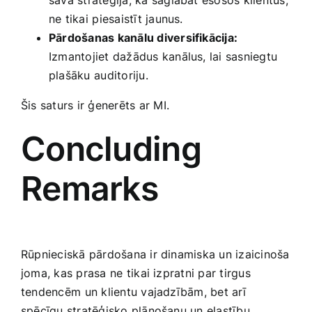
savā stratēģijā, kā saglabāt esošos‍ klientus,
ne tikai⁣ piesaistīt jaunus.
Pārdošanas kanālu diversifikācija:
Izmantojiet dažādus ‍kanālus, lai‌ sasniegtu
plašāku ⁢auditoriju.
Šis saturs​ ir ģenerēts ⁣ar MI.
Concluding
Remarks
Rūpnieciskā pārdošana ir dinamiska un izaicinoša
joma, kas prasa ne ⁢tikai izpratni par tirgus
tendencēm ⁤un klientu vajadzībām, bet arī
spēcīgu stratēģisko​ plānošanu un elastību.