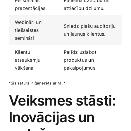
Personālās
Palielina uzticību un
prezentācijas
attiecību dziļumu.
Webināri⁤ un
Sniedz plašu auditoriju
tiešsaistes
un jaunus klientus.
semināri
Klientu
Palīdz uzlabot
atsauksmju
produktus un
vākšana
pakalpojumus.
*Šis saturs ir ģenerēts ar MI.*
Veiksmes stāsti:⁤
Inovācijas ‍un