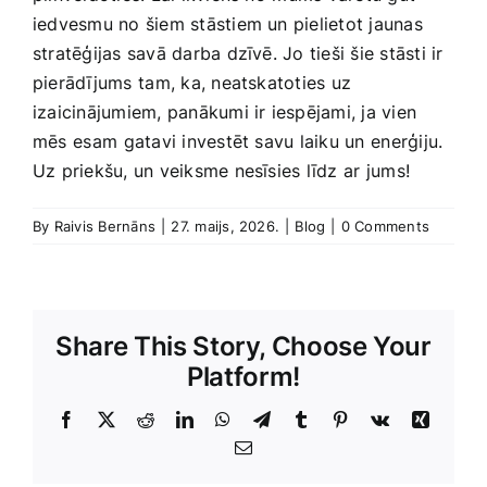
iedvesmu no šiem stāstiem un pielietot jaunas
stratēģijas savā darba dzīvē. Jo tieši šie stāsti ir
pierādījums⁢ tam, ka, neatskatoties uz
izaicinājumiem, panākumi‍ ir iespējami, ja vien
mēs⁤ esam ⁣gatavi investēt savu laiku un ⁣enerģiju.
Uz priekšu, un veiksme nesīsies līdz ar ⁣jums!
By
Raivis Bernāns
|
27. maijs, 2026.
|
Blog
|
0 Comments
Share This Story, Choose Your
Platform!
Facebook
X
Reddit
LinkedIn
WhatsApp
Telegram
Tumblr
Pinterest
Vk
Xing
E-
Pasts