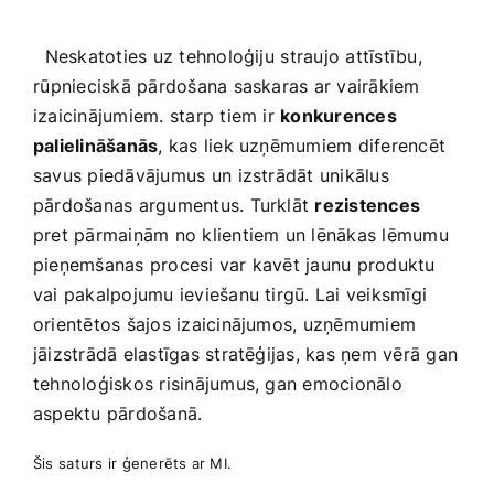
‍ ‍
⁣ ‌ Neskatoties uz tehnoloģiju ⁤straujo attīstību,
⁣rūpnieciskā pārdošana saskaras ar vairākiem⁢
izaicinājumiem. starp tiem ir
konkurences
palielināšanās
, kas liek uzņēmumiem diferencēt
savus piedāvājumus⁢ un izstrādāt unikālus
pārdošanas argumentus. Turklāt
rezistences
pret‍ pārmaiņām no klientiem un lēnākas lēmumu
pieņemšanas procesi var kavēt jaunu produktu
vai‍ pakalpojumu ieviešanu tirgū. Lai veiksmīgi
orientētos šajos izaicinājumos, uzņēmumiem
jāizstrādā elastīgas stratēģijas, kas ņem vērā gan
tehnoloģiskos risinājumus, gan emocionālo
aspektu pārdošanā.
Šis⁢ saturs ir ‌ģenerēts ar MI.