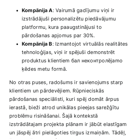
Kompānija A
: Vairumā gadījumu⁣ viņi ir
izstrādājuši personalizētu piedāvājumu
platformu, kura paaugstinājusi to
pārdošanas apjomus par 30%.
Kompānija‍ B
: ‌Izmantojot‍ virtuālās realitātes
tehnoloģijas,‌ viņi ir spējuši demonstrēt
produktus klientiem бал неконтролējamo
ķēdes metu formā.
No ⁤otras ‍puses, radošums ⁤ir savienojums starp
klientiem⁢ un pārdevējiem. Rūpnieciskās
pārdošanas speciālisti,⁤ kuri‍ spēj domāt ārpus
ierastā, bieži atrod unikālas pieejas sarežģītu
problēmu risināšanai. Šajā ​kontekstā
izstrādātajam projekta plānam ir jābūt elastīgam
un jāspēj ātri pielāgoties tirgus izmaiņām. Tādēļ,