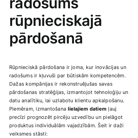
radošums
rūpnieciskajā
pārdošanā
Rūpnieciskā ⁣pārdošana ir joma, ​kur inovācijas un
radošums ir‌ kļuvuši par būtiskām kompetencēm.
Dažas kompānijas ir‌ rekonstruējušas ‍savas
pārdošanas ⁤stratēģijas, izmantojot tehnoloģiju un
datu analītiku, lai uzlabotu ⁢klientu apkalpošanu.
Piemēram, izmantošana
lielajiem datiem
ļauj⁢
precīzi prognozēt pircēju uzvedību un pielāgot
produktus individuālām vajadzībām. Šeit ir daži
veiksmes⁣ stāsti: