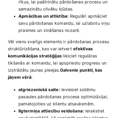
rīkus,‌ lai⁢ paātrinātu pārdošanas procesu ⁤un
samazinātu cilvēku kļūdas.
Apmācības un attīstība:
Regulāri ⁣apmāciet⁤
savu pārdošanas komandu, lai uzlabotu viņu
prasmes un zināšanas nozarē.
Vēl viens svarīgs elements ir pārdošanas procesu
struktūrizēšana, kas⁤ var ietvert
efektīvas
komunikācijas ‍stratēģijas
.Veiciet regulāras
tikšanās ar komandu, lai apspriestu progresu un
izstrādātu ⁢jaunas⁤ pieejas.
Galvenie punkti, kas
jāņem vērā
:
atgriezeniskā saite:
Ieviesiet sistēmu
pasaules pārdošanas procesa optimizācijai,
pamatojoties uz klientu atsauksmēm.
Ilgtermiņa attiecību ​veidošana:
Ierakstiet