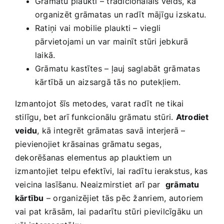
Grāmatu plaukti – tradicionālais veids, kā
organizēt grāmatas un radīt mājīgu izskatu.
Ratiņi​ vai mobilie plaukti – viegli
pārvietojami un var mainīt ‌stūri jebkurā​
laikā.
Grāmatu kastītes – ļauj saglabāt grāmatas
kārtībā un ⁣aizsargā tās no putekļiem.
Izmantojot šīs​ metodes, varat radīt ne tikai
stilīgu, bet arī funkcionālu grāmatu stūri.
Atrodiet⁤
veidu
, kā integrēt grāmatas savā interjerā –
pievienojiet krāsainas grāmatu segas,
dekorēšanas⁢ elementus ap plauktiem un⁣
izmantojiet​ telpu efektīvi, lai ‌radītu ierakstus, kas
veicina lasīšanu. Neaizmirstiet arī par ‍
grāmatu
kārtību
– organizējiet tās pēc žanriem, autoriem
vai pat krāsām, lai padarītu stūri pievilcīgāku un