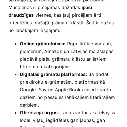
Mūsdienās ir pieejamas ⁣dažādas
īpaši
draudzīgas
vietnes, kas ļauj pircējiem ērti
orientēties⁢ plašajā grāmatu klāstā. Šeit ir dažas‍
no labākajām iespējām:
Online grāmatnīcas:
Populārākie varianti,‍
piemēram,‌ Amazon un Latvijas mājaslapas,
piedāvā plašu grāmatu klāstu ar ērtiem
filtriem un kategorijām.
Digitālās grāmatu ‌platformas:
Ja dodat
priekšroku e-grāmatām, platformas kā
Google​ Play un Apple Books sniedz vietu
dažiem no pasaules labākajiem literārajiem
darbiem.
Otrreizējā tirgus:
Tādas vietnes kā eBay vai
local.lv‌ ļauj iegādāties gan jaunas, ⁤gan