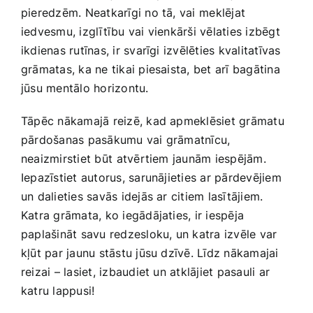
pieredzēm. Neatkarīgi no tā, vai⁤ meklējat
iedvesmu, izglītību vai vienkārši vēlaties izbēgt
ikdienas rutīnas, ir svarīgi izvēlēties kvalitatīvas
grāmatas, ka ne tikai piesaista, bet‍ arī bagātina
jūsu mentālo horizontu.
Tāpēc nākamajā reizē, kad apmeklēsiet grāmatu‌
pārdošanas pasākumu vai grāmatnīcu,
neaizmirstiet būt⁢ atvērtiem jaunām iespējām.
Iepazīstiet‍ autorus, sarunājieties ar‍ pārdevējiem
un ‌dalieties savās idejās ar citiem lasītājiem.
Katra grāmata, ko iegādājaties, ir iespēja
paplašināt savu redzesloku, un‌ katra izvēle var
kļūt‍ par jaunu stāstu jūsu dzīvē. Līdz nākamajai
reizai – lasiet, izbaudiet un atklājiet pasauli ar
katru lappusi!