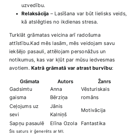
uzvedību.
Relaksācija
– Lasīšana var būt ‍lielisks veids,
kā atslēgties no ⁣ikdienas stresa.
Turklāt grāmatas veicina arī radošuma
attīstību.Kad mēs lasām, mēs ⁢veidojam savu
iekšējo pasauli, attēlojam‌ personāžus un
notikumus, ⁣kas var kļūt par mūsu iedvesmas
avotiem.
Katrā grāmatā var atrast ‌burvību
:
Grāmata
Autors
Žanrs
Gadsimtu
Anna
Vēsturiskais
gaisma
Bērziņa
romāns
Ceļojums uz
Jānis
Motivācija
sevi
Kalniņš
Sapņu pasaulē
Elīna⁣ Ozola
Fantastika
Šis ‍saturs ⁢ir ģenerēts ar MI.