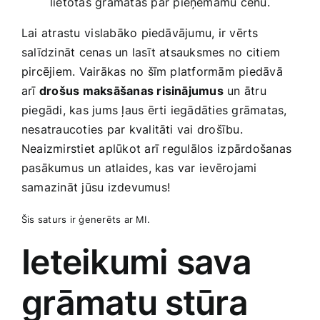
lietotas grāmatas par pieņemamu cenu.
Lai atrastu ⁢vislabāko piedāvājumu, ir vērts
salīdzināt cenas ‌un‌ lasīt‌ atsauksmes no citiem
pircējiem. Vairākas no šīm platformām piedāvā
arī
drošus maksāšanas risinājumus
un ātru
piegādi, kas jums ļaus‍ ērti‍ iegādāties‍ grāmatas,‌
nesatraucoties par ‌kvalitāti vai ​drošību.
Neaizmirstiet aplūkot arī⁤ regulālos⁤ izpārdošanas
pasākumus ⁢un ⁢atlaides, kas var⁤ ievērojami
samazināt jūsu izdevumus!
Šis saturs ir‍ ģenerēts ar MI.
Ieteikumi sava
grāmatu ⁤stūra