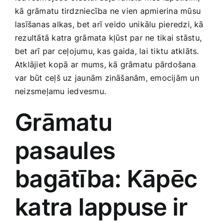
Medicīnas preces
kā grāmatu tirdzniecība ne vien apmierina mūsu
lasīšanas alkas, ⁣bet arī veido⁣ unikālu pieredzi,‌ kā
Mobilie telefoni, planšetdatori
rezultātā katra grāmata ‍kļūst par ne ​tikai stāstu,
bet arī par ceļojumu, ‌kas⁤ gaida, lai tiktu atklāts.
Atklājiet kopā⁤ ar mums, kā grāmatu pārdošana
Pakalpojumi
var būt ‌ceļš uz jaunām zināšanām, emocijām un
neizsmeļamu iedvesmu.
Pārtikas preces
Grāmatu
Preces birojam
pasaules ​
Preces pieaugušajiem
bagātība: Kāpēc
katra lappuse‍ ir
Rotaļlietas, bērnu preces