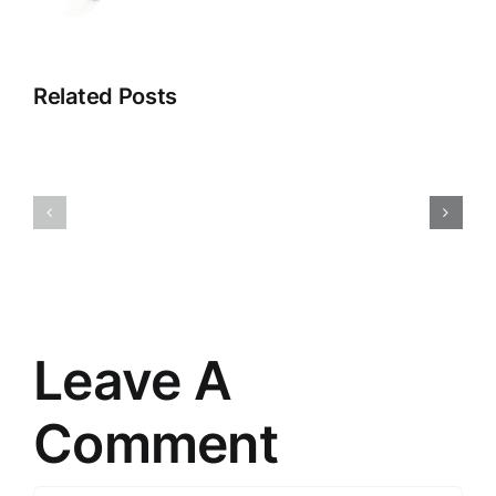
Related Posts
Atklājot
Digitālā
noslēpumus:
reklāma:
Ceļojums
Iespējas
cauri
un
“”
izaicināju
pasaulē
mūsdienā
Leave A
Comment