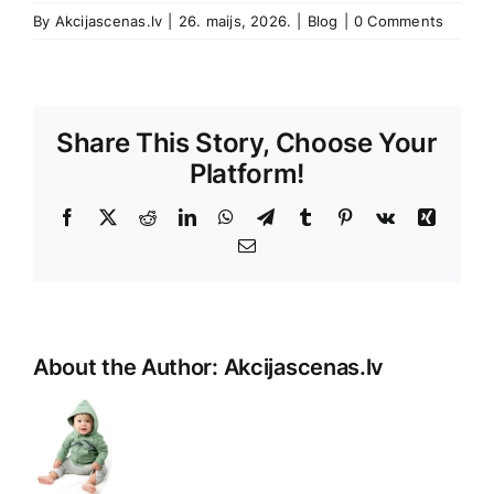
By
Akcijascenas.lv
|
26. maijs, 2026.
|
Blog
|
0 Comments
Share This Story, Choose Your
Platform!
Facebook
X
Reddit
LinkedIn
WhatsApp
Telegram
Tumblr
Pinterest
Vk
Xing
E-
Pasts
About the Author:
Akcijascenas.lv