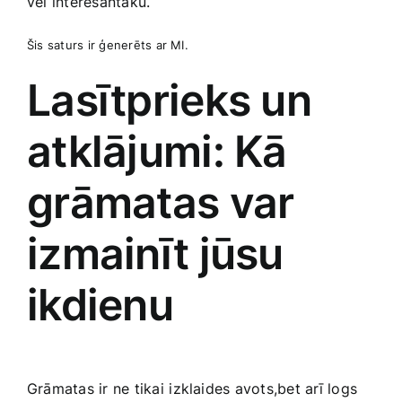
vēl interesantāku.
Šis saturs ir ģenerēts ar MI.
Lasītprieks un
atklājumi: Kā
grāmatas var
izmainīt jūsu
ikdienu
Grāmatas ir ne tikai⁣ izklaides avots,bet arī logs