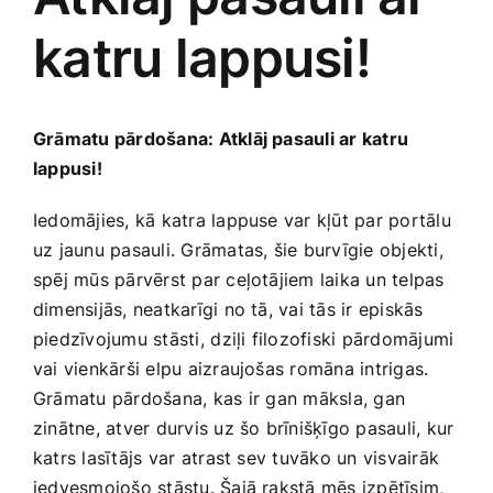
katru lappusi!
Jaunākie pārdevēji
Grāmatas
Pirktākās preces
Gudrā māja
Grāmatu ‍pārdošana: Atklāj pasauli ‌ar katru
lappusi!
Raksti
Mājai un remontam
Iedomājies, ‍kā katra lappuse var kļūt par portālu
uz ‌jaunu pasauli. Grāmatas, šie burvīgie objekti,
spēj mūs pārvērst par ceļotājiem laika un telpas
Mājražotājiem
dimensijās, neatkarīgi no tā, vai tās ir episkās⁣
piedzīvojumu stāsti, ⁣dziļi filozofiski‌ pārdomājumi
Mājsaimniecības preces
vai​ vienkārši elpu aizraujošas romāna intrigas.
Grāmatu pārdošana, kas ir⁤ gan māksla, gan
Mēbeles un interjers
zinātne, atver ​durvis uz šo brīnišķīgo pasauli, ⁣kur⁣
katrs lasītājs⁢ var atrast sev tuvāko un visvairāk
iedvesmojošo stāstu. Šajā rakstā mēs izpētīsim,