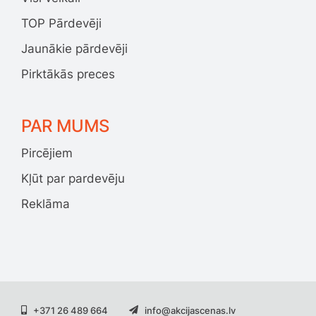
TOP Pārdevēji
Jaunākie pārdevēji
Pirktākās preces
PAR MUMS
Pircējiem
Kļūt par pardevēju
Reklāma
+371 26 489 664
info@akcijascenas.lv