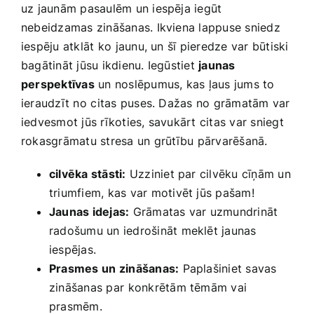
uz jaunām pasaulēm un iespēja iegūt
nebeidzamas zināšanas. Ikviena lappuse sniedz
iespēju atklāt ⁤ko jaunu, un šī pieredze var ‍būtiski
bagātināt jūsu ikdienu. Iegūstiet
jaunas
perspektīvas
un noslēpumus, kas ļaus jums to
ieraudzīt no ⁢citas puses. Dažas no grāmatām var
iedvesmot jūs rīkoties, savukārt citas var sniegt
rokasgrāmatu ‌stresa⁢ un grūtību pārvarēšanā.
cilvēka stāsti:
Uzziniet par cilvēku cīņām un
triumfiem, kas ‍var motivēt jūs pašam!
Jaunas idejas:
Grāmatas var uzmundrināt
radošumu ‌un iedrošināt meklēt jaunas
iespējas.
Prasmes⁣ un zināšanas:
Paplašiniet‌ savas
zināšanas par⁤ konkrētām tēmām​ vai
prasmēm.