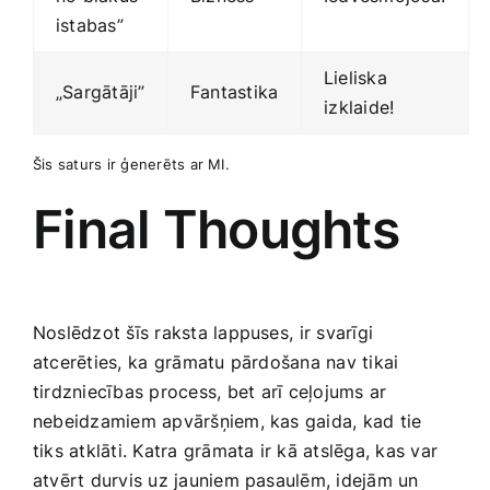
istabas”
Lieliska
„Sargātāji”
Fantastika
⁢izklaide!
Šis saturs ir ģenerēts ar MI.
Final Thoughts
Noslēdzot šīs raksta lappuses,⁣ ir svarīgi
atcerēties,‌ ka ⁣grāmatu pārdošana nav tikai
‌tirdzniecības process,‌ bet⁣ arī ceļojums ar
nebeidzamiem apvāršņiem, kas gaida, kad tie⁣
tiks atklāti. Katra grāmata ​ir kā atslēga, kas var
atvērt durvis uz jauniem pasaulēm, idejām un