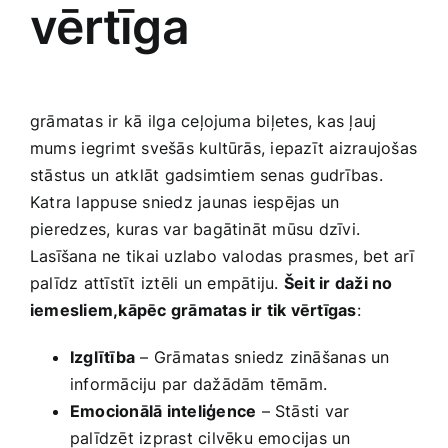
vērtīga
Smaržas, kosmētika
Sports, tūrisms un atpūta
grāmatas ir kā ⁢ilga ceļojuma biļetes, kas ļauj
‌mums ⁢iegrimt svešās kultūrās, iepazīt aizraujošas
TV un Sadzīves tehnika
stāstus⁢ un atklāt gadsimtiem senas gudrības.
Katra lappuse sniedz jaunas iespējas un
Zoo preces
pieredzes, kuras var bagātināt‍ mūsu dzīvi.⁣
Lasīšana ne tikai uzlabo‍ valodas prasmes, bet arī
palīdz attīstīt iztēli un⁢ empātiju.
Šeit ir daži no
‍iemesliem,kāpēc grāmatas ir tik vērtīgas
:
Izglītība
– Grāmatas sniedz zināšanas un
informāciju par dažādām tēmām.
Emocionālā inteliģence
– ‌Stāsti var
palīdzēt izprast cilvēku emocijas un