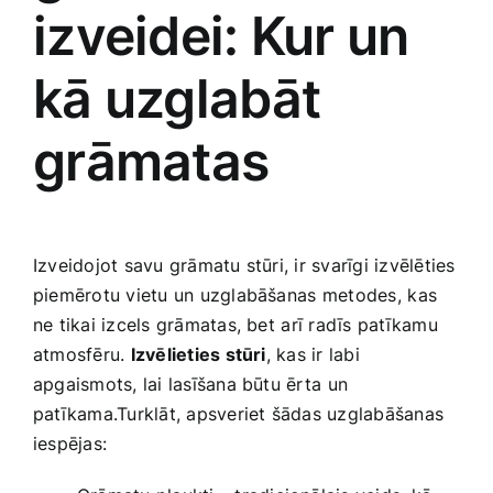
izveidei: Kur un
kā uzglabāt‌
grāmatas
Izveidojot ​savu grāmatu stūri, ir svarīgi ‍izvēlēties⁣
piemērotu vietu un uzglabāšanas⁣ metodes,⁤ kas⁢
ne tikai izcels grāmatas, bet ⁢arī radīs patīkamu
atmosfēru.
Izvēlieties stūri
, kas ir labi
apgaismots, lai lasīšana būtu ērta⁤ un‍
patīkama.Turklāt, ‌apsveriet šādas uzglabāšanas
iespējas: