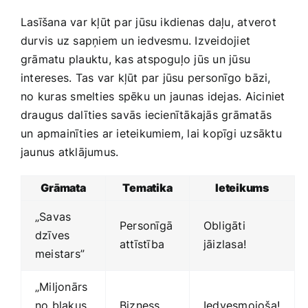
Lasīšana var kļūt ‌par jūsu ikdienas daļu, atverot
durvis uz sapņiem ​un iedvesmu. Izveidojiet
grāmatu plauktu, kas atspoguļo jūs un jūsu
intereses. Tas var kļūt par jūsu personīgo bāzi,
no⁤ kuras smelties spēku un ⁤jaunas​ idejas. Aiciniet
draugus dalīties savās iecienītākajās grāmatās
un apmainīties ‌ar ieteikumiem, lai kopīgi uzsāktu
‌jaunus atklājumus.
Grāmata
Tematika
Ieteikums
„Savas
Personīgā
Obligāti
‍dzīves
attīstība
jāizlasa!
meistars”
„Miljonārs
no blakus
Bizness
Iedvesmojoša!