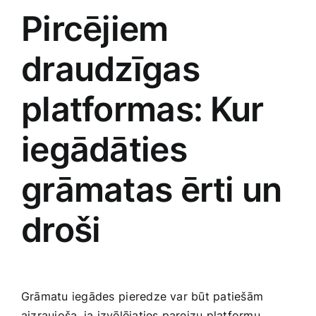
Pircējiem
draudzīgas
platformas:⁤ Kur
iegādāties
grāmatas ērti un
droši
Grāmatu iegādes⁢ pieredze var būt patiešām
aizraujoša, ja izvēlējaties pareizu platformu.