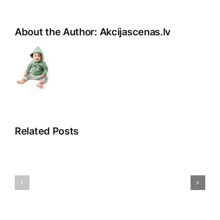
About the Author:
Akcijascenas.lv
Related Posts
Jaunās
Atklājot
tehnoloģij
2025.
Ietekme
gada
uz
Tirdzniecības
mūsu
Stratēģiju