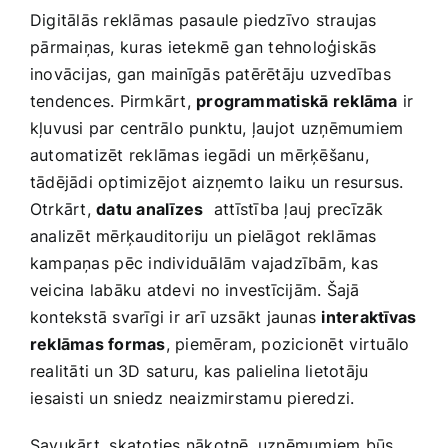
Digitālās reklāmas pasaule piedzīvo straujas
Smaržas, kosmētika
⁤pārmaiņas, ⁤kuras ietekmē gan tehnoloģiskās
inovācijas, gan mainīgās patērētāju uzvedības ​
Sports, tūrisms un atpūta
tendences. Pirmkārt,
programmatiskā ⁣reklāma
ir
kļuvusi par centrālo punktu,‍ ļaujot ⁢uzņēmumiem
TV un Sadzīves tehnika
automatizēt reklāmas iegādi un mērķēšanu,
tādējādi‌ optimizējot aizņemto laiku un resursus.
Otrkārt,‌
datu analīzes
⁣ attīstība ļauj​ precīzāk
Zoo preces
analizēt mērķauditoriju ‌un pielāgot reklāmas
kampaņas ⁣pēc individuālām vajadzībām, kas
veicina‌ labāku atdevi⁤ no investīcijām. Šajā⁣
kontekstā svarīgi ir arī uzsākt jaunas
interaktīvas
reklāmas ‌formas
, piemēram, pozicionēt ⁤virtuālo⁤
realitāti un 3D saturu, kas palielina‍ lietotāju
⁣iesaisti un sniedz neaizmirstamu pieredzi.
Savukārt, skatoties nākotnē, uzņēmumiem būs