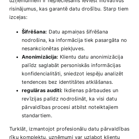
uzņēmumiem⁢ ir⁢ nepieciešams ieviest inovatīvus
risinājumus, kas ⁤garantē datu drošību. Starp tiem
izceļas:
Šifrēšana:
Datu apmaiņas šifrēšana
nodrošina, ka​ informācija tiek pasargāta no
nesankcionētas⁣ piekļuves.
Anonimizācija:
Klientu datu anonimizācija
palīdz saglabāt⁣ personiskās⁢ informācijas
konfidencialitāti, sniedzot iespēju​ analizēt
⁤tendences‌ bez identitātes‌ atklāšanas.
regulāras auditi:
Ikdienas pārbaudes un
revīzijas palīdz nodrošināt,‌ ka visi datu
⁢pārvaldības procesi atbilst noteiktajiem
standartiem.
Turklāt, izmantojot⁢ profesionālu datu pārvaldības
rīku​ komplektu, uzņēmumi var uzlabot klientu