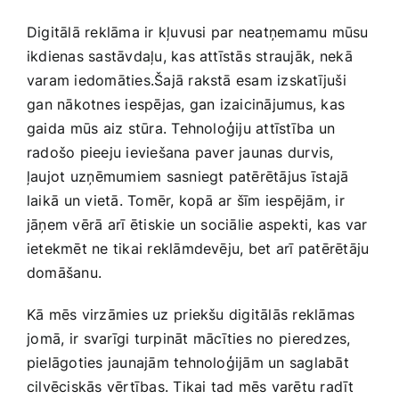
Digitālā reklāma ir kļuvusi par ⁤neatņemamu mūsu
ikdienas sastāvdaļu, kas attīstās straujāk,⁤ nekā
varam iedomāties.Šajā rakstā esam izskatījuši
⁢gan nākotnes iespējas, gan izaicinājumus, kas
gaida ⁤mūs aiz stūra. Tehnoloģiju attīstība⁤ un
radošo pieeju ieviešana paver jaunas ‍durvis,
ļaujot ⁣uzņēmumiem sasniegt patērētājus⁢ īstajā
laikā⁤ un vietā. Tomēr, kopā ar ⁤šīm iespējām, ir​
jāņem vērā‍ arī⁢ ētiskie un sociālie aspekti,​ kas var
ietekmēt‍ ne tikai reklāmdevēju, ⁢bet arī‌ patērētāju
domāšanu.
Kā mēs virzāmies uz ⁣priekšu digitālās reklāmas
⁢jomā, ⁣ir‍ svarīgi turpināt ⁣mācīties no ⁣pieredzes,
pielāgoties jaunajām tehnoloģijām un saglabāt
cilvēciskās vērtības. Tikai ‍tad​ mēs varētu radīt