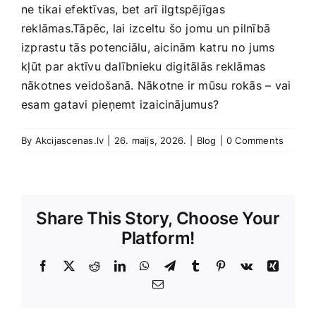
ne tikai efektīvas, ​bet arī ⁣ilgtspējīgas
reklāmas.Tāpēc,‌ lai izceltu šo jomu un pilnībā
izprastu tās potenciālu, aicinām katru‍ no ⁢jums
⁤kļūt par aktīvu dalībnieku ⁢digitālās reklāmas
nākotnes veidošanā. Nākotne‌ ir mūsu rokās –⁢ vai
esam gatavi pieņemt ‍izaicinājumus?
By
Akcijascenas.lv
|
26. maijs, 2026.
|
Blog
|
0 Comments
Share This Story, Choose Your
Platform!
Facebook
X
Reddit
LinkedIn
WhatsApp
Telegram
Tumblr
Pinterest
Vk
Xing
E-
Pasts