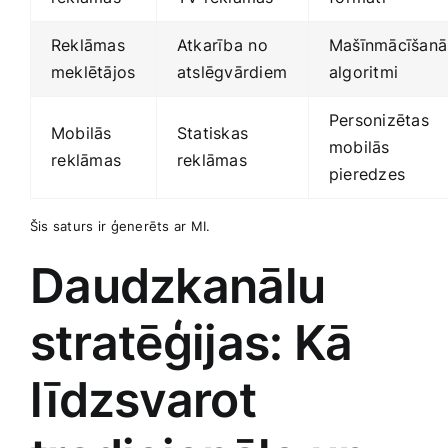
Reklāmas
Atkarība⁢ no
Mašīnmācīšanā
meklētājos
atslēgvārdiem
algoritmi
Personizētas
Mobilās
Statiskas
‍mobilās⁢
⁤reklāmas
‌reklāmas
pieredzes
Šis saturs ⁢ir ģenerēts ar ⁢MI.
Daudzkanālu
stratēģijas: Kā
līdzsvarot