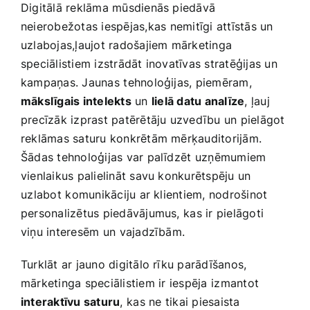
Digitālā reklāma mūsdienās piedāvā
neierobežotas iespējas,kas ⁢nemitīgi attīstās un
uzlabojas,ļaujot radošajiem mārketinga
speciālistiem izstrādāt inovatīvas‍ stratēģijas ‍un
kampaņas. Jaunas⁢ tehnoloģijas, piemēram,
mākslīgais ‍intelekts
un⁣
lielā datu‍ analīze
, ļauj
precīzāk izprast patērētāju uzvedību un pielāgot​
reklāmas saturu ‍konkrētām mērķauditorijām.
Šādas tehnoloģijas var palīdzēt ⁢uzņēmumiem
vienlaikus palielināt savu konkurētspēju un
⁤uzlabot⁢ komunikāciju​ ar klientiem, nodrošinot
personalizētus piedāvājumus,⁣ kas ir‍ pielāgoti
viņu interesēm⁣ un vajadzībām.
Turklāt ar jauno digitālo rīku‍ parādīšanos,‌
mārketinga speciālistiem ⁣ir iespēja⁤ izmantot
interaktīvu saturu
,⁤ kas ne⁣ tikai piesaista