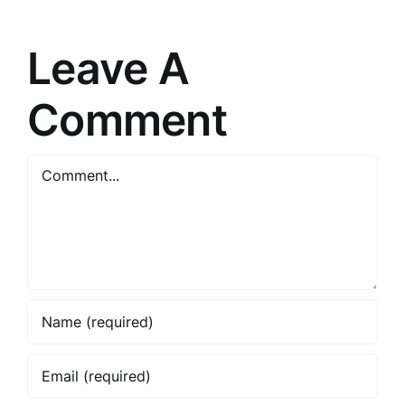
ikdienas
Noslēpumus
dzīvi
Leave A
Comment
Comment