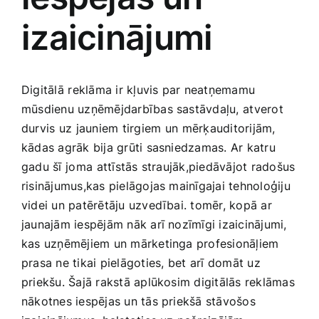
izaicinājumi
Jaunākie pārdevēji
Grāmatas
Pirktākās preces
Gudrā māja
Digitālā⁤ reklāma ir kļuvis par neatņemamu
mūsdienu uzņēmējdarbības sastāvdaļu,⁤ atverot⁤
Raksti
durvis⁣ uz jauniem‍ tirgiem⁣ un⁢ mērķauditorijām,
Mājai un remontam
kādas agrāk bija grūti sasniedzamas. Ar katru
gadu šī⁢ joma⁣ attīstās straujāk,piedāvājot radošus
Mājražotājiem
risinājumus,kas pielāgojas mainīgajai tehnoloģiju
videi un‌ patērētāju uzvedībai. tomēr, kopā ar
jaunajām iespējām ‍nāk arī nozīmīgi izaicinājumi,
Mājsaimniecības preces
kas ​uzņēmējiem‍ un mārketinga profesionāļiem
‍prasa ne tikai ​pielāgoties, bet arī ⁣domāt uz
Mēbeles un interjers
priekšu. Šajā rakstā aplūkosim digitālās‌ reklāmas⁢
nākotnes iespējas un tās priekšā stāvošos