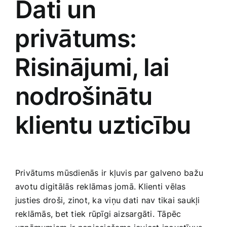
Dati un
⁢privātums:
⁢Risinājumi, ⁣lai
nodrošinātu
klientu uzticību
Privātums​ mūsdienās ir kļuvis​ par galveno bažu‌
avotu ‌digitālās reklāmas‍ jomā. Klienti vēlas​
justies droši, zinot, ka⁢ viņu dati nav​ tikai saukļi
reklāmās, bet tiek rūpīgi aizsargāti. Tāpēc