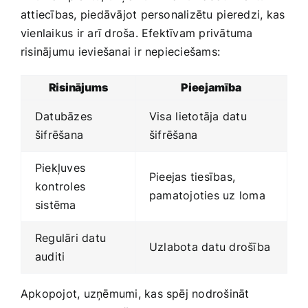
attiecības, piedāvājot personalizētu⁢ pieredzi,⁣ kas
vienlaikus ir‌ arī droša. Efektīvam privātuma
risinājumu‌ ieviešanai ir nepieciešams:
Risinājums
Pieejamība
Datubāzes
Visa⁤ lietotāja datu
‌šifrēšana
šifrēšana
Piekļuves
Pieejas tiesības,
kontroles
pamatojoties uz loma
sistēma
Regulāri datu
Uzlabota ​datu drošība
auditi
Apkopojot, uzņēmumi, kas spēj nodrošināt