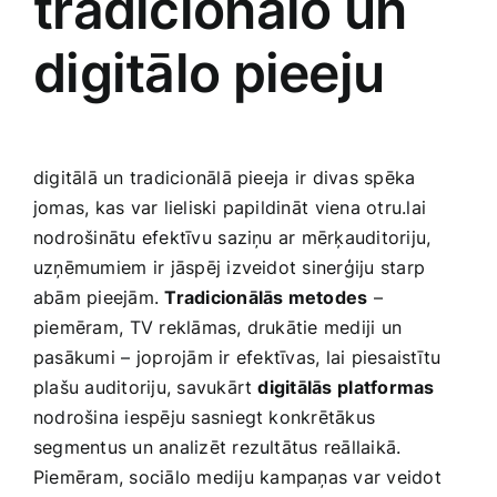
tradicionālo un
digitālo ‌pieeju
digitālā‌ un‍ tradicionālā pieeja ⁣ir divas spēka
‍jomas, kas var lieliski papildināt⁢ viena ‌otru.lai
nodrošinātu efektīvu ⁢saziņu ar mērķauditoriju,
uzņēmumiem ir ⁤jāspēj izveidot sinerģiju starp
abām pieejām.
Tradicionālās metodes
–
piemēram,⁤ TV ‌reklāmas, drukātie mediji un
pasākumi⁢ – joprojām ir ⁢efektīvas, lai piesaistītu‌
plašu auditoriju, savukārt
digitālās⁤ platformas
nodrošina iespēju sasniegt konkrētākus
segmentus un analizēt rezultātus reāllaikā.⁤
Piemēram,‍ sociālo mediju⁢ kampaņas var veidot⁣