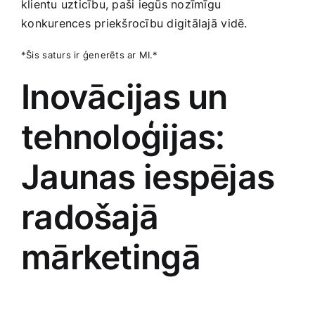
klientu uzticību, paši⁣ iegūs ‍nozīmīgu
⁢konkurences priekšrocību ⁤digitālajā⁢ vidē.
*Šis ⁣saturs ir ģenerēts ar MI.*
Inovācijas un
tehnoloģijas:
Jaunas iespējas
radošajā
mārketingā