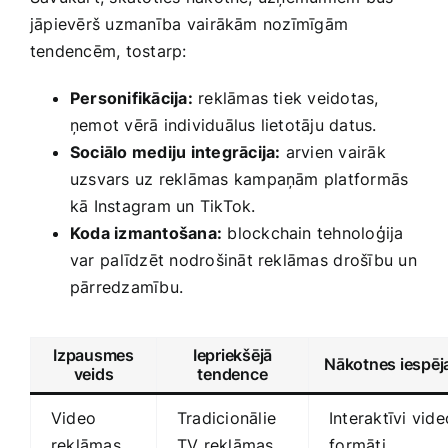
jāpievērš ‍uzmanība⁤ vairākām nozīmīgām
tendencēm, tostarp:
Personifikācija:
reklāmas tiek ‍veidotas,
ņemot vērā individuālus lietotāju datus.
Sociālo mediju integrācija:
arvien vairāk
uzsvars uz reklāmas kampaņām platformās​
kā Instagram un TikTok.
Koda izmantošana:
​blockchain tehnoloģija ​
var⁤ palīdzēt nodrošināt reklāmas⁢ drošību un
pārredzamību.
Izpausmes​
Iepriekšējā
Nākotnes iespēj
veids
tendence
Video
Tradicionālie‌
Interaktīvi vide
reklāmas
TV reklāmas
⁤formāti