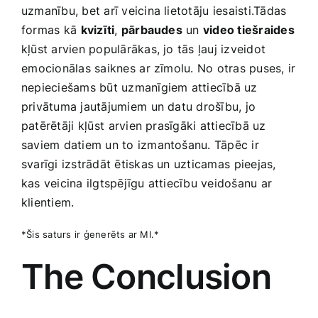
uzmanību, bet arī veicina lietotāju ⁤iesaisti.Tādas
formas kā⁢
kvizīti
,
pārbaudes
un
video‍ tiešraides
kļūst‌ arvien populārākas, jo tās ļauj izveidot
⁢emocionālas ​saiknes ⁣ar zīmolu. No otras puses, ir
nepieciešams būt uzmanīgiem‌ attiecībā uz
privātuma jautājumiem⁢ un datu drošību, jo‌
patērētāji⁤ kļūst⁢ arvien prasīgāki attiecībā uz
saviem​ datiem un to izmantošanu. Tāpēc ir‍
svarīgi izstrādāt ētiskas un uzticamas ⁤pieejas,
‍kas veicina ilgtspējīgu attiecību veidošanu⁢ ar
klientiem.
*Šis saturs ir ģenerēts ar ‍MI.*
The Conclusion