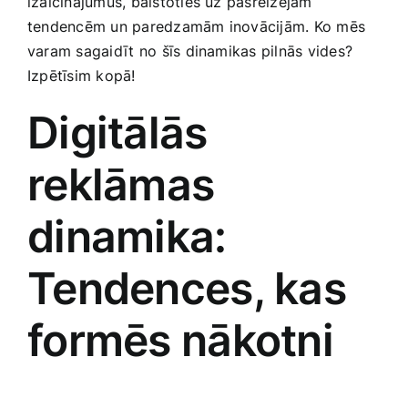
izaicinājumus, ‍balstoties‌ uz pašreizējām
Medicīnas preces
tendencēm un paredzamām inovācijām. Ko mēs
varam sagaidīt⁤ no šīs dinamikas pilnās vides?
Mobilie telefoni, planšetdatori
Izpētīsim kopā!
Digitālās
Pakalpojumi
reklāmas
Pārtikas preces
dinamika:​
Preces birojam
Tendences, kas
Preces pieaugušajiem
formēs nākotni
Rotaļlietas, bērnu preces