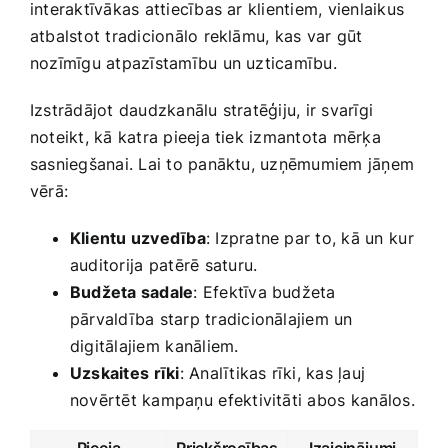
interaktīvākas ‌attiecības ar klientiem, vienlaikus⁤
atbalstot‌ tradicionālo reklāmu, kas var gūt
nozīmīgu atpazīstamību un ​uzticamību.
Izstrādājot daudzkanālu ​stratēģiju, ir svarīgi
noteikt, kā‌ katra pieeja​ tiek izmantota‌ mērķa
sasniegšanai. Lai to panāktu, uzņēmumiem jāņem
vērā:
Klientu uzvedība
: Izpratne par to, kā un ⁣kur
auditorija ⁢patērē saturu.
Budžeta sadale
: Efektīva‌ budžeta⁢
pārvaldība starp tradicionālajiem un
digitālajiem ⁢kanāliem.
Uzskaites⁢ rīki
: Analītikas rīki, kas ‍ļauj
novērtēt kampaņu ⁣efektivitāti abos ⁣kanālos.
Pieeja
Priekšrocības
Izaicinājumi