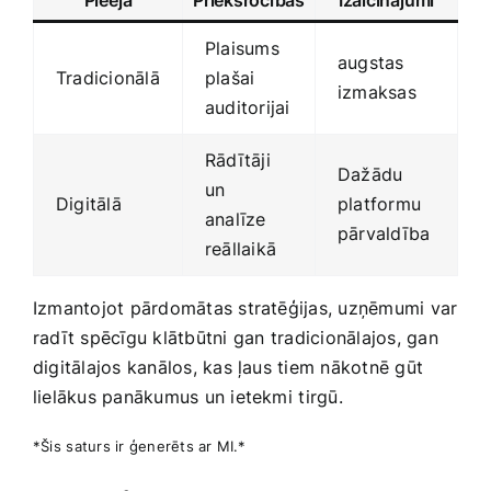
Plaisums⁣
augstas
Tradicionālā
plašai
izmaksas
auditorijai
Rādītāji
Dažādu‍
‍un
Digitālā
platformu
analīze
pārvaldība
reāllaikā
Izmantojot pārdomātas stratēģijas, uzņēmumi var​
radīt spēcīgu klātbūtni ⁣gan tradicionālajos, gan
digitālajos kanālos, kas ļaus tiem nākotnē‍ gūt
lielākus panākumus un ietekmi⁣ tirgū.
*Šis ⁢saturs ir ģenerēts ar MI.*