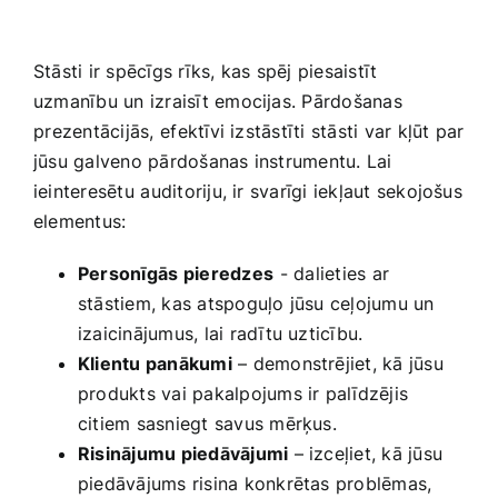
Stāsti ir spēcīgs rīks, kas spēj piesaistīt
uzmanību un izraisīt emocijas. Pārdošanas
⁢prezentācijās, ⁣efektīvi izstāstīti stāsti var kļūt par
jūsu galveno pārdošanas instrumentu. Lai
ieinteresētu ⁣auditoriju, ir svarīgi‍ iekļaut ‍sekojošus
elementus:
Personīgās ⁣pieredzes
⁣-⁤ dalieties ‍ar
stāstiem, kas atspoguļo jūsu ceļojumu un
izaicinājumus, lai radītu uzticību.
Klientu panākumi
– demonstrējiet, kā jūsu
produkts vai pakalpojums ir palīdzējis
citiem sasniegt savus mērķus.
Risinājumu piedāvājumi
– izceļiet, kā jūsu
piedāvājums risina konkrētas problēmas,