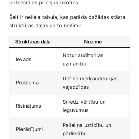
potenciālos pircējus⁣ rīkoties.
Šeit ir neliela tabula, kas parāda dažādas stāsta
struktūras daļas un to nozīmi:
Struktūras daļa
Nozīme
Notur auditorijas
Ievads
uzmanību
Definē mērķauditorijas
Problēma
vajadzības
Sniedz vērtību un
Risinājums
ieguvumus
Palielina⁢ uzticību un
Pierādījumi
⁢pārliecību