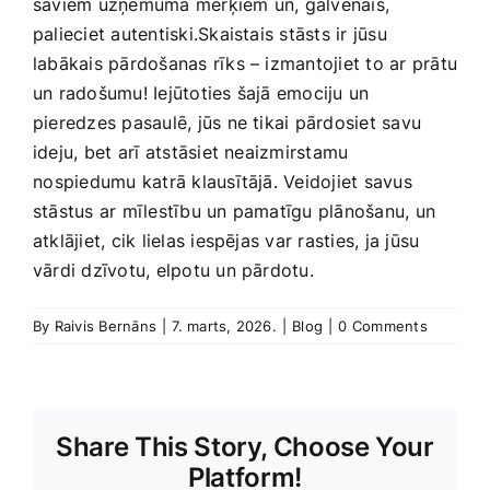
saviem uzņēmuma mērķiem‌ un, galvenais,
palieciet autentiski.Skaistais stāsts ir jūsu
labākais pārdošanas rīks – izmantojiet to ar prātu
un radošumu! Iejūtoties šajā emociju un
pieredzes pasaulē, jūs ne tikai pārdosiet ‌savu
ideju, ⁢bet ​arī atstāsiet neaizmirstamu
⁤nospiedumu katrā​ klausītājā. Veidojiet savus
stāstus ‍ar mīlestību un pamatīgu plānošanu, un
atklājiet, cik lielas iespējas var rasties, ja jūsu
vārdi dzīvotu, elpotu un pārdotu.
By
Raivis Bernāns
|
7. marts, 2026.
|
Blog
|
0 Comments
Share This Story, Choose Your
Platform!