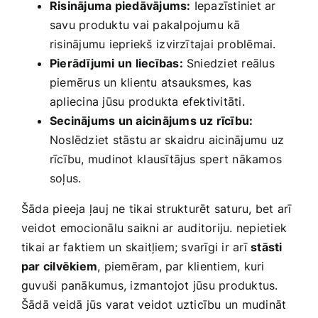
Risinājuma piedāvājums:
Iepazīstiniet ar
savu produktu vai pakalpojumu kā
risinājumu iepriekš⁣ izvirzītajai ​problēmai.
Pierādījumi un liecības:
Sniedziet reālus
piemērus​ un ‌klientu atsauksmes, ​kas
apliecina jūsu produkta efektivitāti.
Secinājums un‍ aicinājums uz rīcību:
Noslēdziet stāstu ar skaidru aicinājumu uz
rīcību, mudinot ⁤klausītājus spert nākamos
soļus.
Šāda pieeja ļauj ne tikai strukturēt saturu, bet arī‍
veidot emocionālu saikni ar ⁣auditoriju. nepietiek
tikai ​ar faktiem un skaitļiem; svarīgi ir arī‌
stāsti
par cilvēkiem
, piemēram, par klientiem, kuri
guvuši panākumus, izmantojot ‍jūsu produktus.
Šādā veidā jūs varat veidot uzticību un mudināt