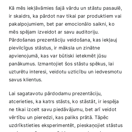
Kā mēs ⁢iekļāvāmies šajā vārdu un stāstu pasaulē,‌
ir​ skaidrs, ka pārdot nav tikai par produktiem vai
pakalpojumiem,⁣ bet par emocionālo saikni, ko
⁢mēs spējam izveidot ar savu auditoriju.
Pārdošanas prezentāciju veidošana, kas iekļauj
pievilcīgus stāstus, ir māksla un zinātne
apvienojumā, kas var būtiski ietekmēt jūsu
panākumus. Izmantojiet šos stāstu spēkus, lai
uzturētu interesi, veidotu uzticību un iedvesmotu
savus‍ klientus.
Lai ‍sagatavotu pārdodamu ⁢prezentāciju,
atcerieties,⁣ ka katrs stāsts, ko stāstāt, ir iespēja
ne tikai izcelt⁤ savu piedāvājumu, bet ⁤arī veidot
vērtību un pieredzi, kas paliks prātā. Tāpēc
uzdrīkstieties‌ eksperimentēt, pieskaņojiet stāstus