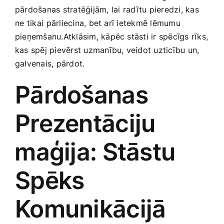
pārdošanas stratēģijām, lai ⁣radītu​ pieredzi, kas
Smaržas, kosmētika
ne⁢ tikai⁤ pārliecina, bet arī ietekmē lēmumu
pieņemšanu.Atklāsim, kāpēc stāsti ir spēcīgs rīks,
Sports, tūrisms un atpūta
kas spēj pievērst uzmanību, veidot uzticību un,
galvenais, pārdot.
TV un Sadzīves tehnika
Pārdošanas
Zoo preces
Prezentāciju
⁢maģija: Stāstu
Spēks
Komunikācijā