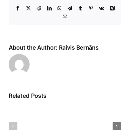
Facebook
X
Reddit
LinkedIn
WhatsApp
Telegram
Tumblr
Pinterest
Vk
Xing
E-
Pasts
About the Author:
Raivis Bernāns
Related Posts
Veikala
Dropshipp
klientu
2025:
apkalpošana:
Nākotnes