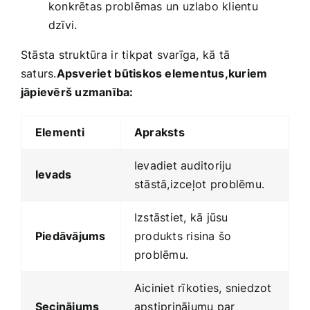
konkrētas problēmas un uzlabo klientu
dzīvi.
Stāsta struktūra ⁤ir tikpat svarīga, kā tā
saturs.
Apsveriet ⁢būtiskos elementus,kuriem
jāpievērš uzmanība:
Elementi
Apraksts
Ievadiet auditoriju
Ievads
stāstā,izceļot ⁤problēmu.
Izstāstiet, kā jūsu
Piedāvājums
produkts risina šo
problēmu.
Aiciniet rīkoties, sniedzot
Secinājums
apstiprinājumu par