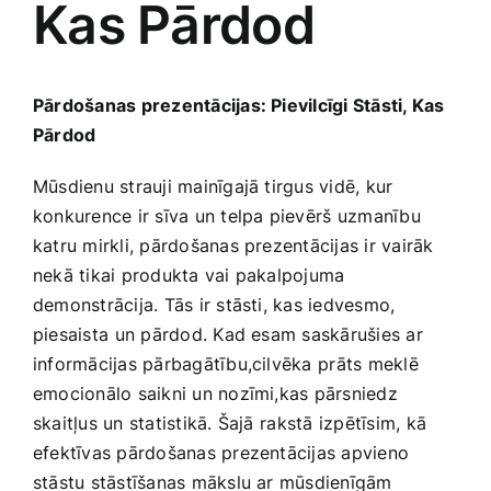
Kas Pārdod
Medicīnas preces
Mobilie telefoni, planšetdatori
Pārdošanas prezentācijas: Pievilcīgi Stāsti, Kas
Pārdod
Pakalpojumi
Mūsdienu strauji mainīgajā tirgus vidē, kur
konkurence ir sīva un telpa pievērš⁢ uzmanību
Pārtikas preces
katru mirkli, pārdošanas prezentācijas ir vairāk‍
nekā tikai produkta vai pakalpojuma
Preces birojam
demonstrācija. Tās ir stāsti, kas iedvesmo,
piesaista ⁢un pārdod. Kad esam saskārušies ar
informācijas pārbagātību,cilvēka ⁤prāts meklē
Preces pieaugušajiem
emocionālo saikni un nozīmi,kas pārsniedz
skaitļus un statistikā. Šajā ⁣rakstā izpētīsim, kā
Rotaļlietas, bērnu preces
efektīvas pārdošanas prezentācijas apvieno
stāstu stāstīšanas mākslu ar mūsdienīgām