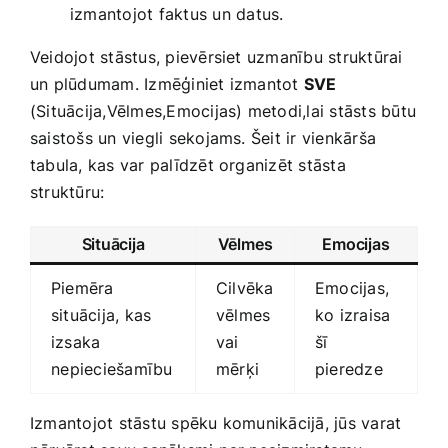
izmantojot faktus un datus.
Veidojot stāstus, pievērsiet uzmanību struktūrai‌
un plūdumam. Izmēģiniet ‍izmantot
SVE
(Situācija,Vēlmes,Emocijas) ​metodi,lai stāsts ‌būtu
saistošs un viegli sekojams. Šeit ir vienkārša
tabula, kas ​var palīdzēt organizēt‌ stāsta⁤
struktūru:
Situācija
Vēlmes
Emocijas
Piemēra
Cilvēka
Emocijas,
situācija, kas
vēlmes
ko izraisa
izsaka
vai
⁤šī
⁤nepieciešamību
mērķi
pieredze
Izmantojot stāstu spēku komunikācijā, jūs varat