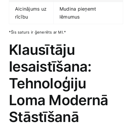
Aicinājums uz
Mudina pieņemt⁢
rīcību
lēmumus
*Šis saturs ir ģenerēts ar MI.*
Klausītāju
Iesaistīšana:
Tehnoloģiju
Loma Modernā
Stāstīšanā