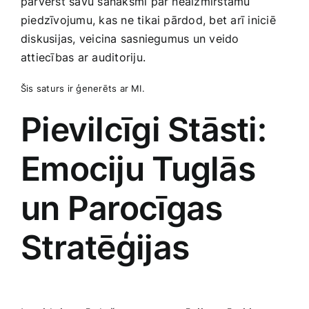
pārvērst savu sanāksmi par​ neaizmirstamu​
piedzīvojumu, kas ne tikai pārdod, bet arī iniciē
diskusijas, veicina sasniegumus un veido
attiecības ar auditoriju.
Šis saturs ir ģenerēts ar MI.
Pievilcīgi Stāsti:
Emociju Tuglās
un Parocīgas
Stratēģijas