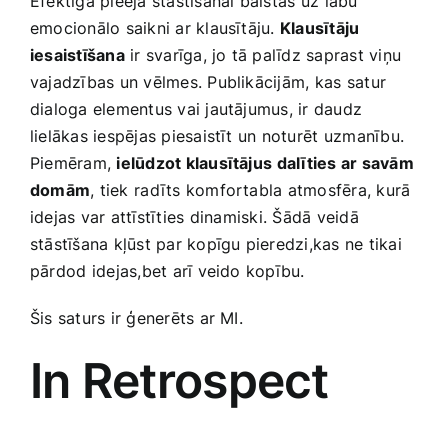
Efektīgā pieeja stāstīšanai balstās⁣ uz labu
emocionālo saikni ar klausītāju.‌
Klausītāju
iesaistīšana
ir svarīga, jo tā palīdz saprast viņu
vajadzības un vēlmes. Publikācijām, ⁣kas satur
dialoga elementus vai jautājumus, ir daudz
lielākas iespējas piesaistīt un noturēt ⁣uzmanību.
‌Piemēram,
ielūdzot klausītājus ⁤dalīties ar savām
domām
, tiek ⁣radīts komfortabla atmosfēra, kurā
idejas‌ var‍ attīstīties⁢ dinamiski. Šādā veidā
stāstīšana kļūst par kopīgu pieredzi,kas ne tikai ​
pārdod⁣ idejas,bet arī veido kopību.
Šis‍ saturs ir ģenerēts ar ‌MI.
In Retrospect