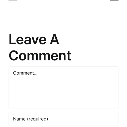
māksla
Tirdzniec
un
Paradigm
prasme
Pārmaiņa
saskarsmē
Leave A
Comment
Comment