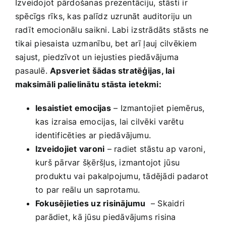
Izveidojot pārdošanas prezentāciju, stāsti ir
spēcīgs rīks, kas palīdz uzrunāt auditoriju un⁤
radīt emocionālu saikni. Labi izstrādāts stāsts ne
tikai piesaista uzmanību, bet arī⁢ ļauj cilvēkiem
sajust, piedzīvot un iejusties piedāvājuma
pasaulē.
Apsveriet šādas stratēģijas,​ lai
maksimāli palielinātu stāsta ietekmi:
Iesaistiet⁤ emocijas
– Izmantojiet piemērus,
kas izraisa emocijas, ⁤lai cilvēki varētu
identificēties​ ar piedāvājumu.
Izveidojiet varoni
– radiet stāstu ap varoni,
kurš pārvar šķēršļus, izmantojot⁣ jūsu
produktu‍ vai pakalpojumu, tādējādi padarot
to ​par reālu un saprotamu.
Fokusējieties uz risinājumu
‌ – Skaidri
parādiet, kā jūsu piedāvājums risina