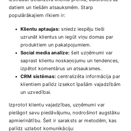
datiem un⁣ tiešām atsauksmēm. Starp
populārākajiem rīkiem ir:
Klientu aptaujas:
‌sniedz iespēju tieši
‌uzrunāt klientus un iegūt viņu domas ​par
produktiem un pakalpojumiem.
Social media analīze:
šeit uzņēmumi ⁣var
saprast klientu noskaņojumu⁣ un⁤ tendences,
izpētot komentārus un atsauksmes.
CRM sistēmas:
centralizēta ​informācija ​par
klientiem palīdz izsekot īpašām vajadzībām​
un ⁢uzvedībai.
Izprotot klientu vajadzības, uzņēmumi⁣ var
pielāgot savu piedāvājumu, nodrošinot augstāku
apmierinātību. Šeit ir saraksts ar metodēm, ‍kas
palīdz uzlabot komunikāciju: