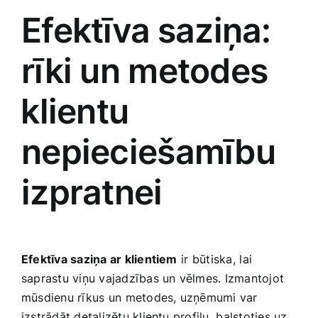
Efektīva ⁣saziņa:
rīki un metodes
⁢klientu
nepieciešamību
izpratnei
Efektīva saziņa ar klientiem
‍ir⁣ būtiska,⁤ lai‍
saprastu viņu vajadzības‌ un ​vēlmes. Izmantojot
mūsdienu ‍rīkus ⁣un metodes, uzņēmumi var
izstrādāt detalizētu klientu profilu, ⁣balstoties uz