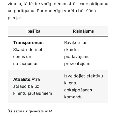
zīmolu, tādēļ ‍ir svarīgi⁢ demonstrēt caurspīdīgumu
un‍ godīgumu.⁤ Par‍ noderīgu ‌varētu⁤ būt šāda⁤
pieeja:
Īpašība
Risinājums
Transparence:
Raviķēts⁢ un
Skaidri definēt​
skaidrs
cenas un
piedāvājumu
⁤nosacījumus
prezentējums
Izveidojiet efektīvu
Atbalsts:
Ātra
klientu
atsaucība ⁢uz
apkalpošanas⁢
klientu jautājumiem
komandu
Šis⁣ saturs ir ģenerēts ar MI.