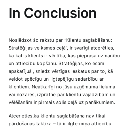
In Conclusion
Noslēdzot šo rakstu par “Klientu saglabāšanu:⁣
Stratēģijas veiksmes ‍ceļā”, ir⁤ svarīgi atcerēties,
ka katrs klients ir vērtība, ‌kas pieprasa⁣ uzmanību
un attiecību kopšanu. Stratēģijas, ko esam‍
apskatījuši, sniedz vērtīgas ieskatus par to, kā​
veidot spēcīgu un ⁤ilgtspējīgu sadarbību ar
klientiem. Neatkarīgi no jūsu uzņēmuma lieluma
vai nozares, ⁣izpratne par‌ klientu vajadzībām un
vēlēšanām ir pirmais solis ceļā uz panākumiem.
Atcerieties,ka klientu saglabāšana nav ⁣tikai
pārdošanas ​taktika – ‌tā ir ⁢ilgtermiņa attiecību