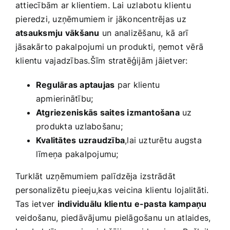
attiecībām ar klientiem. Lai uzlabotu klientu
‌pieredzi, uzņēmumiem ir jākoncentrējas uz
atsauksmju ⁢vākšanu
un⁢ analizēšanu, kā arī
jāsakārto‍ pakalpojumi ‍un⁤ produkti, ņemot vērā
klientu vajadzības.Šīm stratēģijām jāietver:
Regulāras aptaujas
⁤par‌ klientu
apmierinātību;
Atgriezeniskās ‌saites izmantošana
uz
produkta ‍uzlabošanu;
Kvalitātes uzraudzība
,lai uzturētu augsta
līmeņa pakalpojumu;
Turklāt uzņēmumiem palīdzēja izstrādāt
personalizētu pieeju,kas veicina klientu lojalitāti.‌
Tas ietver
individuālu ⁤klientu e-pasta kampaņu
veidošanu, piedāvājumu​ pielāgošanu un atlaides,