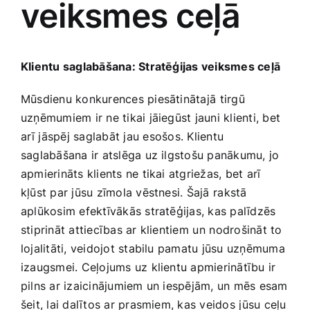
veiksmes ceļā
Medicīnas preces
Mobilie telefoni, planšetdatori
Klientu saglabāšana: Stratēģijas‍ veiksmes ceļā
Pakalpojumi
Mūsdienu konkurences piesātinātajā ⁣tirgū
‍uzņēmumiem ir ne tikai jāiegūst jauni klienti, bet
⁢arī⁤ jāspēj‌ saglabāt jau ⁣esošos. ​Klientu
Pārtikas preces
‍saglabāšana ir atslēga uz‍ ilgstošu panākumu, jo⁢
apmierināts klients ne tikai atgriežas, bet arī
Preces birojam
kļūst par jūsu‌ zīmola‍ vēstnesi. Šajā⁢ rakstā
aplūkosim efektīvākās stratēģijas, kas palīdzēs
stiprināt attiecības ar klientiem⁢ un ⁢nodrošināt to
Preces pieaugušajiem
lojalitāti, veidojot stabilu ​pamatu jūsu uzņēmuma
izaugsmei. Ceļojums uz klientu‍ apmierinātību ir
Rotaļlietas, bērnu preces
pilns ar izaicinājumiem un iespējām, ​un mēs ‍esam
šeit, lai dalītos ar prasmiem, kas veidos ⁣jūsu ceļu