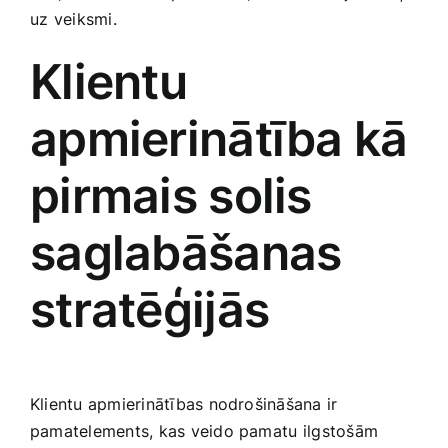
uz ⁢veiksmi.
Smaržas, kosmētika
Klientu
Sports, tūrisms un atpūta
apmierinātība kā
TV un Sadzīves tehnika
​pirmais solis
Zoo preces
saglabāšanas
stratēģijās
Klientu apmierinātības‌ nodrošināšana⁣ ir
pamatelements, kas‌ veido pamatu⁤ ilgstošām