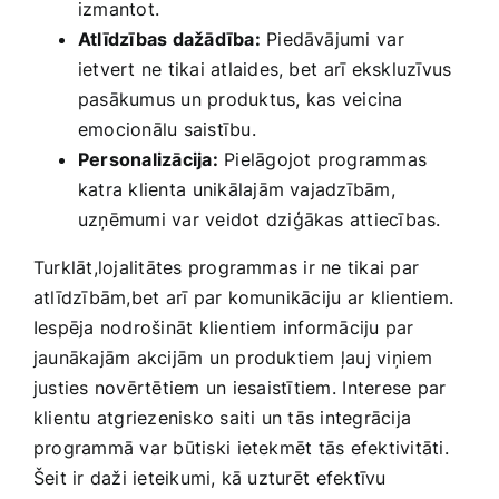
izmantot.
Atlīdzības ‌dažādība:
Piedāvājumi ⁣var​
ietvert ne tikai​ atlaides, bet ⁤arī ekskluzīvus⁢
pasākumus‍ un produktus, kas⁤ veicina
emocionālu saistību.
Personalizācija:
Pielāgojot programmas
katra klienta⁢ unikālajām vajadzībām,
uzņēmumi var veidot dziģākas attiecības.
Turklāt,lojalitātes programmas ir ne tikai par
atlīdzībām,bet arī par​ komunikāciju ⁣ar klientiem.
Iespēja nodrošināt klientiem‍ informāciju par⁤
jaunākajām akcijām un produktiem ļauj viņiem
justies novērtētiem ⁣un iesaistītiem. ⁣Interese par‌
klientu atgriezenisko‌ saiti un tās integrācija
programmā var būtiski⁢ ietekmēt ​tās efektivitāti.
Šeit ir daži ‌ieteikumi, kā uzturēt ⁤efektīvu