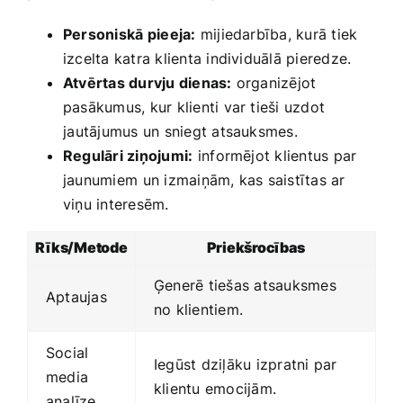
Personiskā⁤ pieeja:
​mijiedarbība, kurā tiek
izcelta katra klienta individuālā ​pieredze.
Atvērtas durvju dienas:
organizējot
pasākumus, kur klienti var tieši uzdot
⁣jautājumus un‍ sniegt atsauksmes.
Regulāri ziņojumi:
⁢informējot klientus par
jaunumiem⁤ un izmaiņām, kas saistītas ar
viņu interesēm.
Rīks/Metode
Priekšrocības
Ģenerē ​tiešas atsauksmes
Aptaujas
no klientiem.
Social
Iegūst dziļāku izpratni par
media⁣
klientu emocijām.
analīze