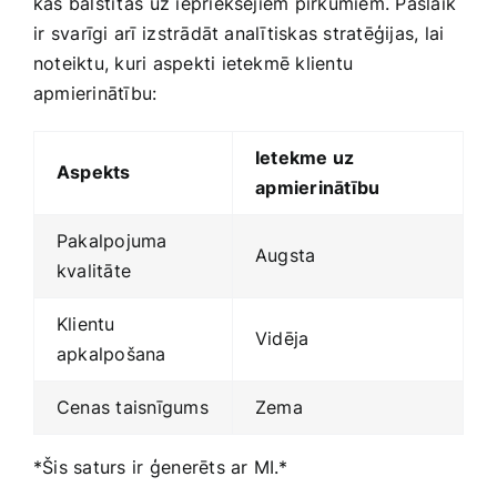
kas balstītas⁢ uz‌ iepriekšējiem pirkumiem. ‌Pašlaik
ir ⁢svarīgi arī ⁢izstrādāt analītiskas‌ stratēģijas, ⁣lai
noteiktu,‌ kuri aspekti ietekmē klientu
apmierinātību:
Ietekme uz
Aspekts
⁤apmierinātību
Pakalpojuma
Augsta
kvalitāte
Klientu
Vidēja
apkalpošana
Cenas taisnīgums
Zema
*Šis saturs⁣ ir ģenerēts ar MI.*