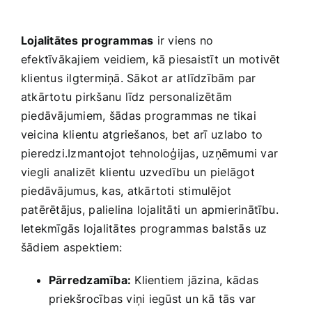
Lojalitātes ⁢programmas
‌ir viens‌ no
efektīvākajiem veidiem, kā piesaistīt un motivēt
klientus ilgtermiņā. Sākot ar atlīdzībām par
atkārtotu pirkšanu līdz ​personalizētām
piedāvājumiem, ⁣šādas programmas‍ ne tikai
veicina klientu atgriešanos, bet arī ⁣uzlabo to
pieredzi.Izmantojot tehnoloģijas,‌ uzņēmumi var
viegli analizēt‍ klientu uzvedību un ⁣pielāgot
piedāvājumus, kas,‌ atkārtoti​ stimulējot
patērētājus, ⁢palielina lojalitāti⁢ un ⁣apmierinātību.
Ietekmīgās lojalitātes ‌programmas balstās uz
šādiem aspektiem:
Pārredzamība:
Klientiem jāzina,⁢ kādas ​
priekšrocības viņi iegūst ⁢un kā tās​ var