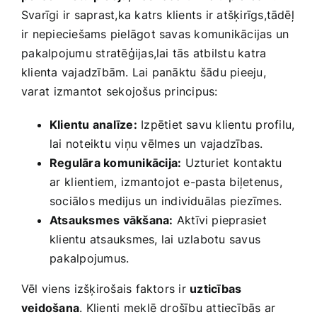
Svarīgi ir saprast,ka katrs klients ir atšķirīgs,tādēļ
ir nepieciešams pielāgot savas komunikācijas un
⁢pakalpojumu stratēģijas,lai tās atbilstu katra ​
klienta vajadzībām.​ Lai panāktu⁣ šādu pieeju,
varat ⁣izmantot sekojošus principus:
Klientu ‍analīze:
Izpētiet savu klientu​ profilu,
lai noteiktu viņu vēlmes un vajadzības.
Regulāra komunikācija:
Uzturiet kontaktu
⁢ar⁤ klientiem, izmantojot e-pasta biļetenus,
sociālos medijus un individuālas piezīmes.
Atsauksmes vākšana:
Aktīvi pieprasiet
klientu atsauksmes, lai ​uzlabotu savus
⁣pakalpojumus.
Vēl viens⁣ izšķirošais faktors ir
uzticības
veidošana
. Klienti ⁤meklē‌ drošību attiecībās ⁢ar