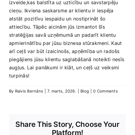
izveide,kas balstīta ‌uz uzticību un savstarpēju
cieņu. ⁣Ikviena saskarsme ⁢ar klientu ir iespēja
atstāt ​pozitīvu iespaidu ‌un⁢ nostiprināt šo
attiecību. Tāpēc aicinām jūs izmantot šīs
stratēģijas savā uzņēmumā un padarīt klientu⁢
apmierinātību ‍par jūsu biznesa stūrakmeni. Kaut⁣
arī ceļš var ⁣būt ​izaicinošs,‍ apņēmība un​ radošs
piegājiens jūsu ‌klientu‍ saglabāšanā noteikti nesīs
augļus.‌ Lai⁤ panākumi ir klāt, un⁤ ceļš uz ⁢veiksmi
turpinās!
By
Raivis Bernāns
|
7. marts, 2026.
|
Blog
|
0 Comments
Share This Story, Choose Your
Platform!