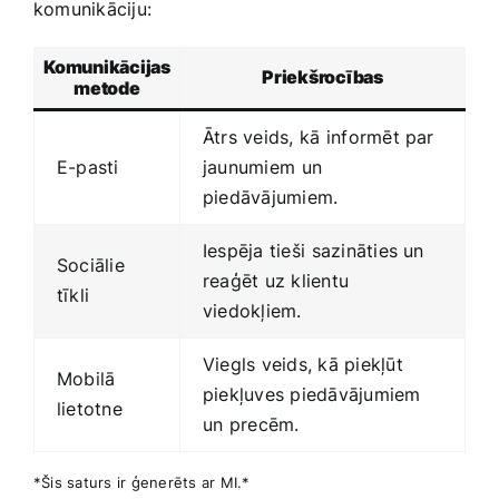
komunikāciju:
Komunikācijas
Priekšrocības
metode
Ātrs veids,⁤ kā informēt ​par
E-pasti
jaunumiem⁣ un
piedāvājumiem.
Iespēja tieši ⁣sazināties un
Sociālie
reaģēt uz klientu
tīkli
viedokļiem.
Viegls veids, kā piekļūt
Mobilā ​
piekļuves piedāvājumiem ​
lietotne
un⁢ precēm.
*Šis ‍saturs ‌ir ģenerēts ⁢ar MI.*