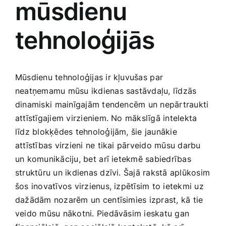
mūsdienu
Medicīnas preces
tehnoloģijās
Mobilie telefoni, planšetdatori
Pakalpojumi
Mūsdienu tehnoloģijas ir kļuvušas ⁣par
neatņemamu mūsu​ ikdienas sastāvdaļu, līdzās
Pārtikas preces
dinamiski⁢ mainīgajām tendencēm un nepārtraukti
attīstīgajiem‌ virzieniem. No mākslīgā intelekta
līdz blokķēdes tehnoloģijām, šie jaunākie
Preces birojam
attīstības virzieni ne tikai pārveido mūsu darbu
un komunikāciju, bet ⁢arī ietekmē sabiedrības
Preces pieaugušajiem
struktūru​ un ‍ikdienas dzīvi. Šajā‍ rakstā aplūkosim‌
šos inovatīvos‍ virzienus, izpētīsim to ietekmi uz
dažādām nozarēm⁤ un centīsimies izprast, kā tie
Rotaļlietas, bērnu preces
veido mūsu nākotni. Piedāvāsim ieskatu gan