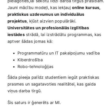
pielāgoties,lai sekotu līdzi darba tirgus prasībām.
⁤Jauni‍ mācību ‍modeļi, kas iekļauj
online kursus,⁤
praktiskus uzdevumus un individuālus​
projektus
, kļūst aizvien populārāki.⁤
Universitātes un‌ profesionālās izglītības
iestādes
strādā, lai ​izstrādātu programmas, kas
aptver ‌šādas jomas kā:
Programmatūru‍ un IT pakalpojumu vadība
Kiberdrošība
Robo-tehnoloģijas
Šāda pieeja palīdz studentiem iegūt praktiskas
prasmes un sagatavoties realitātei, ⁣kas gaida
viņus darba tirgū.
Šis saturs ir ģenerēts ar MI.