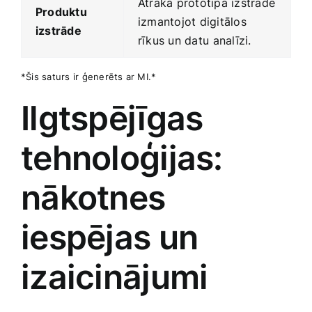
Ātrāka prototipa izstrāde⁤
Produktu
izmantojot digitālos ​
izstrāde
rīkus un datu ⁣analīzi.
*Šis saturs ir ģenerēts ar‍ MI.*
Ilgtspējīgas⁢
tehnoloģijas:
nākotnes
iespējas un
izaicinājumi