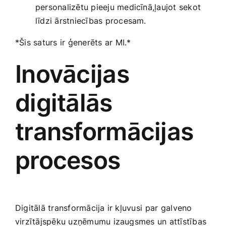
personalizētu pieeju medicīnā,ļaujot‌ sekot
līdzi ārstniecības procesam.
*Šis saturs ir ģenerēts ar⁢ MI.*
Inovācijas​
digitālās
transformācijas
procesos
Digitālā transformācija ir kļuvusi ⁢par ⁣galveno
virzītājspēku uzņēmumu​ izaugsmes un attīstības