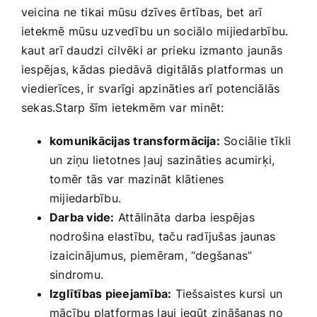
veicina⁣ ne ⁤tikai mūsu ‍dzīves ērtības, ​bet⁢ arī
ietekmē​ mūsu ‍uzvedību un⁣ sociālo mijiedarbību.
kaut arī daudzi⁣ cilvēki⁣ ar prieku izmanto jaunās
iespējas, kādas piedāvā digitālās platformas un⁢
viedierīces, ir svarīgi apzināties arī ⁢potenciālās
sekas.Starp ‍šīm⁤ ietekmēm var minēt:
komunikācijas transformācija:
Sociālie tīkli
un ziņu​ lietotnes ļauj sazināties acumirķi,
⁣tomēr tās var ​mazināt klātienes
mijiedarbību.
Darba ‌vide:
Attālināta darba iespējas
nodrošina elastību, taču radījušas⁤ jaunas
izaicinājumus, piemēram, “degšanas”​
sindromu.
Izglītības pieejamība:
‍Tiešsaistes kursi un
mācību platformas ļauj iegūt zināšanas no