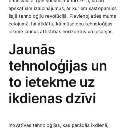
finansiālajā, gan sociālajā kontekstā, ⁣kā arī
Smaržas, kosmētika
apskatīsim izaicinājumus, ar kuriem sastopamies
šajā​ tehnoloģiju revolūcijā. Pievienojieties mums
ceļojumā, lai atklātu, kā‌ mūsdienu tehnoloģijas
Sports, tūrisms un atpūta
iezīmē jaunus attīstības horizontus ​un iespējas.
TV un Sadzīves tehnika
Jaunās‍
tehnoloģijas un
Zoo preces
to ‌ietekme uz‍
ikdienas dzīvi
Inovatīvas tehnoloģijas, ‌kas parādās⁣ ikdienā,