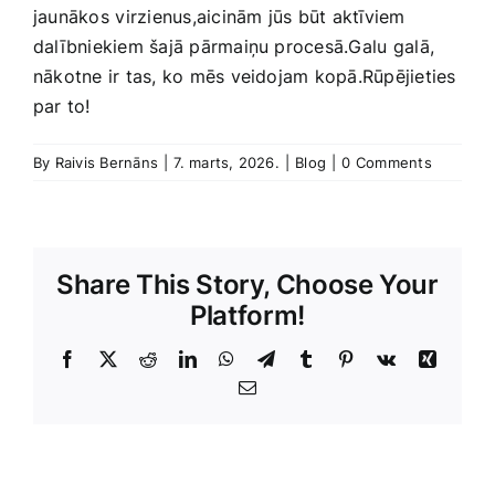
jaunākos ⁣virzienus,aicinām jūs ​būt aktīviem
dalībniekiem šajā pārmaiņu procesā.Galu⁢ galā, ​
nākotne ir tas, ko mēs veidojam kopā.Rūpējieties‌
par to!
By
Raivis Bernāns
|
7. marts, 2026.
|
Blog
|
0 Comments
Share This Story, Choose Your
Platform!
Facebook
X
Reddit
LinkedIn
WhatsApp
Telegram
Tumblr
Pinterest
Vk
Xing
E-
Pasts
Unfortuna