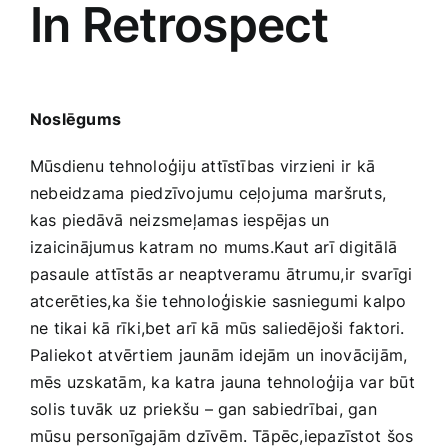
In Retrospect
Noslēgums
Mūsdienu tehnoloģiju attīstības virzieni ir kā
nebeidzama​ piedzīvojumu‍ ceļojuma maršruts,
kas piedāvā neizsmeļamas iespējas un
izaicinājumus katram no mums.Kaut arī ‌digitālā
pasaule ⁣attīstās ar neaptveramu ātrumu,ir⁣ svarīgi
atcerēties,ka šie tehnoloģiskie‌ sasniegumi kalpo
ne tikai kā rīki,bet ⁢arī kā mūs saliedējoši faktori.
Paliekot atvērtiem jaunām idejām un inovācijām,⁤
mēs uzskatām, ka​ katra ‍jauna⁤ tehnoloģija var būt
solis tuvāk uz priekšu – gan sabiedrībai, gan
mūsu personīgajām dzīvēm. Tāpēc,iepazīstot ⁤šos