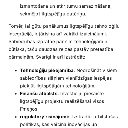
izmantošana un atkritumu samazināšana,
sekmējot ilgtspējīgu patēriņu.
Tomēr, lai gūtu panākumus ilgtspējīgu ⁢tehnoloģiju
​integrācijā, ir jārisina arī ⁣vairāki izaicinājumi.
Sabiedrības izpratne par šīm tehnoloģijām ir
būtiska, taču⁢ daudzas ⁢reizes pastāv‍ pretestība
pārmaiņām.‍ Svarīgi ir arī izstrādāt:
Tehnoloģiju pieejamība:
Nodrošināt visiem
sabiedrības slāņiem vienlīdzīgas iespējas
piekļūt ilgtspējīgām tehnoloģijām.
Finanšu atbalsts:
Investīciju⁤ piesaiste
ilgtspējīgu projektu realizēšanai visos
līmeņos.
regulatory risinājumi:
⁤ Izstrādāt atbilstošas
politikas,⁢ kas ​veicina ​inovācijas un