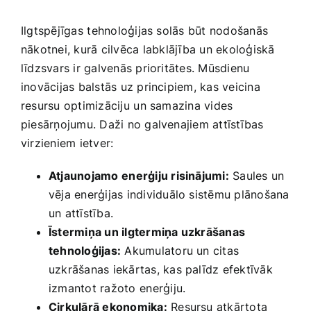
Ilgtspējīgas ⁤tehnoloģijas solās būt nodošanās
‌nākotnei, kurā cilvēca⁤ labklājība un ekoloģiskā
līdzsvars ir galvenās prioritātes. Mūsdienu
inovācijas balstās uz principiem, kas veicina⁢
resursu optimizāciju⁣ un samazina vides
piesārņojumu. Daži no galvenajiem ​attīstības
virzieniem ietver:
Atjaunojamo ⁢enerģiju risinājumi:
Saules un
vēja enerģijas individuālo sistēmu ‍plānošana
un‍ attīstība.
Īstermiņa un ilgtermiņa uzkrāšanas
tehnoloģijas:
Akumulatoru un ​citas
uzkrāšanas iekārtas, kas‍ palīdz efektīvāk​
izmantot ražoto ⁣enerģiju.
Cirkulārā ekonomika:
Resursu atkārtota