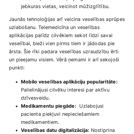
jebkuras vietas, ​veicinot​ mūžizglītību.
Jaunās tehnoloģijas arī⁤ veicina veselības aprūpes
‌uzlabošanu. Telemedicīna un veselības
aplikācijas palīdz cilvēkiem sekot līdzi savai
veselībai, bieži vien pirms tiem ir jādodas ‌pie
ārsta. Šie rīki​ padara ‍veselības uzraudzību ērti
un pieejamu visiem. ​Vērā ņemami ir arī sekojoši
punkti:
Mobilo veselības aplikāciju popularitāte:
Palielinājusi cilvēku interesi par aktīvu
dzīvesveidu.
Medikamentu piegāde:
‌ Uzlabojusi⁤
pacienta ⁢piekļuvi nepieciešamiem
medikamentiem.
Veselības ⁤datu digitalizācija:
‌Nostiprina