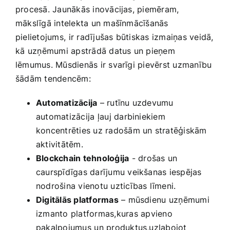
procesā. Jaunākās inovācijas, piemēram,
mākslīgā intelekta un mašīnmācīšanās
pielietojums, ⁢ir radījušas​ būtiskas izmaiņas veidā,
kā⁢ uzņēmumi apstrādā datus un‍ pieņem
lēmumus. Mūsdienās​ ir svarīgi pievērst uzmanību
šādām ‍tendencēm:
Automatizācija
– rutīnu uzdevumu
automatizācija⁤ ļauj​ darbiniekiem
koncentrēties ​uz radošām un stratēģiskām‌
aktivitātēm.
Blockchain tehnoloģija
⁢- drošas un
caurspīdīgas darījumu veikšanas iespējas
nodrošina vienotu uzticības līmeni.
Digitālās platformas
– mūsdienu⁣ uzņēmumi​
izmanto platformas,kuras ⁢apvieno
pakalpojumus⁤ un produktus,uzlabojot