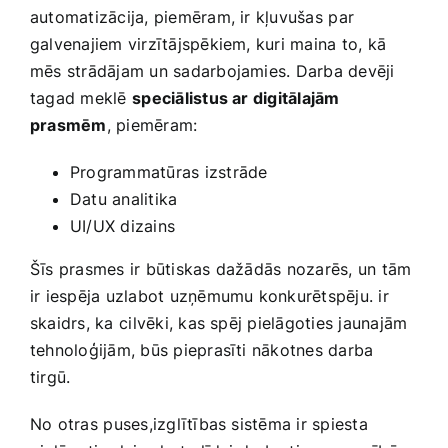
automatizācija, piemēram, ir kļuvušas ⁢par
‍galvenajiem virzītājspēkiem, kuri maina to,⁤ kā
mēs strādājam un sadarbojamies. Darba devēji
tagad meklē⁢
speciālistus ar digitālajām
prasmēm
, piemēram:
Programmatūras izstrāde
Datu analitika
UI/UX ‍dizains
Šīs prasmes ir būtiskas dažādās nozarēs, ⁣un tām
ir‌ iespēja uzlabot uzņēmumu ‌konkurētspēju. ir
skaidrs, ka⁢ cilvēki, kas spēj pielāgoties jaunajām
tehnoloģijām, būs pieprasīti nākotnes darba
tirgū.
No otras⁣ puses,izglītības​ sistēma ir spiesta