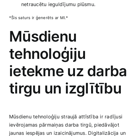
netraucētu ‍ieguldījumu plūsmu.
*Šis‌ saturs ir ģenerēts ‌ar⁢ MI.*
Mūsdienu ​
tehnoloģiju
ietekme uz darba⁣
tirgu un izglītību
Mūsdienu tehnoloģiju straujā attīstība ir radījusi
ievērojamas pārmaiņas darba tirgū, piedāvājot
jaunas iespējas un izaicinājumus. Digitalizācija un