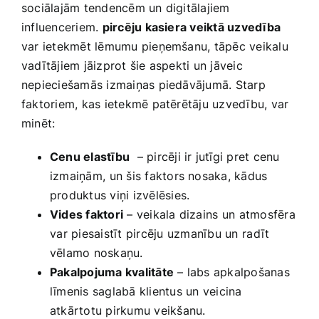
sociālajām tendencēm​ un digitālajiem
influenceriem.
pircēju kasiera veiktā uzvedība
var ietekmēt lēmumu pieņemšanu, tāpēc‌ veikalu
vadītājiem jāizprot šie aspekti un jāveic
nepieciešamās izmaiņas ‌piedāvājumā. Starp
faktoriem, kas‌ ietekmē patērētāju uzvedību, var
‌minēt:
Cenu elastību
‌ – pircēji ir jutīgi pret cenu
izmaiņām, ⁤un šis ‌faktors nosaka,​ kādus
produktus viņi izvēlēsies.
Vides faktori
– veikala dizains un ⁣atmosfēra
⁢var piesaistīt pircēju ⁣uzmanību un ⁢radīt
vēlamo noskaņu.
Pakalpojuma kvalitāte
– labs apkalpošanas
līmenis saglabā klientus un⁤ veicina
atkārtotu pirkumu veikšanu.