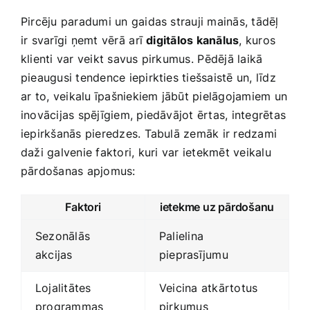
Pircēju paradumi un gaidas strauji mainās, tādēļ
ir svarīgi ņemt vērā⁤ arī
digitālos kanālus
, kuros
klienti var veikt savus pirkumus. ⁤Pēdējā laikā
pieaugusi tendence iepirkties ‍tiešsaistē​ un, līdz
⁢ar to, veikalu īpašniekiem‌ jābūt pielāgojamiem un
inovācijas spējīgiem, piedāvājot ērtas, integrētas
iepirkšanās pieredzes. Tabulā zemāk ir redzami
daži galvenie faktori, kuri⁢ var ietekmēt veikalu
pārdošanas apjomus:
Faktori
ietekme uz pārdošanu
Sezonālās
Palielina
akcijas
pieprasījumu
Lojalitātes
Veicina atkārtotus
programmas
pirkumus