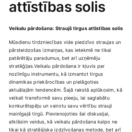
attīstības solis
Medicīnas preces
Mobilie telefoni, planšetdatori
Veikalu pārdošana: Straujš tirgus attīstības solis
Pakalpojumi
Mūsdienu tirdzniecības vide ‌piedzīvo straujas un
pārsteidzošas izmaiņas, kas ietekmē ne tikai
patērētāju paradumus, bet arī uzņēmēju
Pārtikas preces
stratēģijas.Veikalu pārdošana ir kļuvis par
nozīmīgu instrumentu, kā izmantot tirgus
Preces birojam
dinamikas priekšrocības un pielāgoties
aktuālajām tendencēm. Šajā⁢ rakstā aplūkosim, ⁤kā
veikali transformē savu pieeju, lai saglabātu
Preces pieaugušajiem
⁤konkurētspēju un vairotu savu vērtību ⁤strauji
mainīgajā tirgū. Pievienojoties ‍šai diskusijai,​
Rotaļlietas, bērnu preces
atklāsim veidus, kā veikalu pārdošana kalpo ne
tikai​ kā stratēģiska izdzīvošanas metode, bet⁣ arī