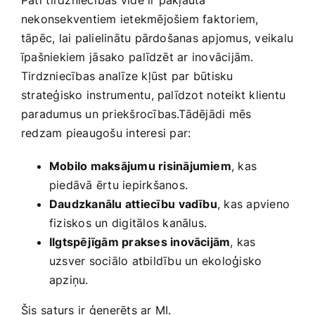
Pati⁤ tirdzniecības ​vide ​ir pakļauta
nekonsekventiem ietekmējošiem faktoriem,​
tāpēc, lai palielinātu pārdošanas apjomus, veikalu‌
īpašniekiem ⁢jāsako⁢ palīdzēt ar inovācijām.
Tirdzniecības analīze kļūst par⁣ būtisku
strateģisko instrumentu, palīdzot ⁣noteikt klientu
paradumus un priekšrocības.Tādējādi ‍mēs
redzam pieaugošu interesi⁣ par:
Mobilo ‌maksājumu risinājumiem
, kas
piedāvā ērtu iepirkšanos.
Daudzkanālu attiecību ⁣vadību
, kas apvieno
fiziskos un digitālos kanālus.
Ilgtspējīgām prakses inovācijām
, kas
uzsver sociālo atbildību un ⁢ekoloģisko
apziņu.
Šis⁣ saturs ir ⁢ģenerēts‌ ar MI.