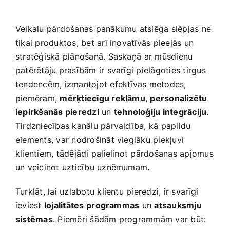
Veikalu pārdošanas panākumu atslēga slēpjas ne
tikai produktos, bet arī ​inovatīvās pieejās un
stratēģiskā plānošanā. Saskaņā ⁤ar mūsdienu
patērētāju prasībām ir svarīgi ​pielāgoties tirgus
tendencēm, izmantojot efektīvas metodes,
piemēram,
mērķtiecīgu reklāmu
,
personalizētu
iepirkšanās pieredzi
un
tehnoloģiju integrāciju
.‌
Tirdzniecības kanālu pārvaldība, kā papildu
elements, var nodrošināt vieglāku piekļuvi
klientiem, tādējādi palielinot pārdošanas apjomus
un veicinot uzticību uzņēmumam.
Turklāt, lai uzlabotu klientu pieredzi, ir svarīgi
ieviest
lojalitātes⁤ programmas
un
atsauksmju
sistēmas
. Piemēri šādām programmām var​ būt: