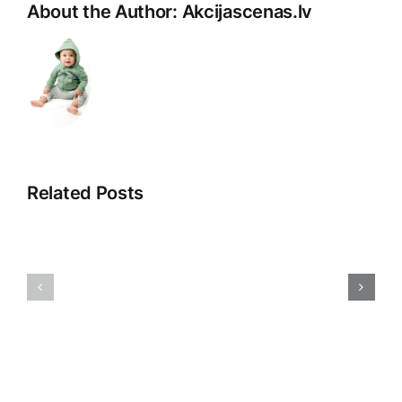
About the Author:
Akcijascenas.lv
Related Posts
Saistītā
Atklājot
pieredze:
2025.
Iepazīšanās
gada
ar
Tirdzniec
tiešās
Stratēģiju
pārdošanas
Noslēpum
pasauli