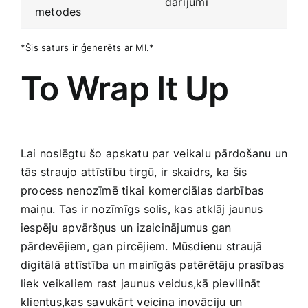
darījumi
metodes
*Šis saturs ir ģenerēts ar MI.*
To Wrap It Up
Lai ‌noslēgtu šo ⁣apskatu par ⁣veikalu pārdošanu un
tās straujo attīstību tirgū, ir skaidrs, ka​ šis
process nenozīmē tikai komerciālas‍ darbības
maiņu. Tas ir nozīmīgs solis, kas atklāj jaunus
iespēju ⁤apvāršņus ⁤un izaicinājumus gan
pārdevējiem, ‌gan pircējiem. Mūsdienu straujā
digitālā attīstība un mainīgās patērētāju prasības
liek veikaliem rast jaunus​ veidus,kā ​pievilināt
klientus,kas savukārt veicina inovāciju un