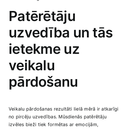
Patērētāju
uzvedība un tās
ietekme uz
veikalu
pārdošanu
Veikalu pārdošanas rezultāti lielā mērā ir atkarīgi
no pircēju uzvedības. Mūsdienās patērētāju
izvēles bieži ⁤tiek ​formētas⁤ ar emocijām,⁣