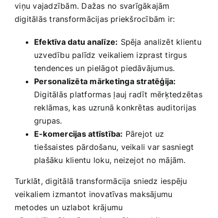
⁢viņu vajadzībām. Dažas no⁤ svarīgākajām
digitālās‍ transformācijas ‍priekšrocībām ir:
Efektīva datu analīze:
Spēja analizēt​ klientu
uzvedību palīdz ⁢veikaliem izprast tirgus
tendences un pielāgot piedāvājumus.
Personalizēta mārketinga stratēģija:
Digitālās platformas⁤ ļauj‌ radīt mērķtedzētas
reklāmas, kas⁢ uzrunā konkrētas auditorijas
grupas.
E-komercijas attīstība:
Pārejot ⁢uz
tiešsaistes pārdošanu, veikali var sasniegt
plašāku​ klientu loku, neizejot no mājām.
Turklāt, digitālā ​transformācija⁤ sniedz‍ iespēju
veikaliem izmantot inovatīvas maksājumu
metodes un uzlabot krājumu