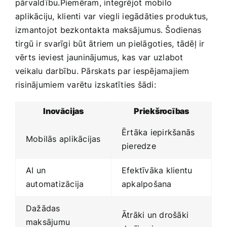
pārvaldību.Piemēram, integrējot mobilo
aplikāciju, klienti var viegli iegādāties produktus,
izmantojot bezkontakta maksājumus. ‍Šodienas
tirgū ir svarīgi būt ātriem un pielāgoties, tādēļ ir
vērts ⁣ieviest​ jauninājumus, ‌kas ​var uzlabot
veikalu darbību. Pārskats ⁢par iespējamajiem
risinājumiem varētu izskatīties šādi:
Inovācijas
Priekšrocības
Ērtāka iepirkšanās⁤
Mobilās aplikācijas
pieredze
AI un⁢
Efektīvāka klientu
automatizācija
apkalpošana
Dažādas
Ātrāki un drošāki
maksājumu