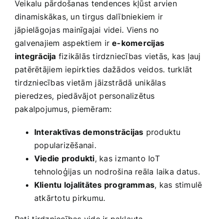
Veikalu pārdošanas tendences kļūst​ arvien
dinamiskākas, un tirgus dalībniekiem ir
jāpielāgojas mainīgajai videi. ⁣Viens no
galvenajiem aspektiem⁢ ir
e-komercijas
integrācija
fizikālās tirdzniecības vietās, kas ļauj
patērētājiem iepirkties dažādos veidos. turklāt
tirdzniecības vietām⁣ jāizstrādā unikālas
pieredzes, piedāvājot personalizētus
pakalpojumus, piemēram:
Interaktīvas demonstrācijas
produktu
popularizēšanai.
Viedie produkti
, ‌kas ⁣izmanto IoT
tehnoloģijas un nodrošina reāla laika ⁢datus.
Klientu lojalitātes programmas
, kas stimulē
atkārtotu pirkumu.