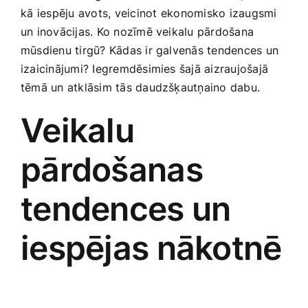
kā ⁣iespēju avots, veicinot ⁣ekonomisko izaugsmi
Smaržas, kosmētika
un‍ inovācijas. Ko nozīmē veikalu pārdošana
mūsdienu‌ tirgū? Kādas ir galvenās tendences un
Sports, tūrisms un atpūta
izaicinājumi? Iegremdēsimies šajā aizraujošajā
tēmā un atklāsim tās daudzšķautņaino dabu.
TV un Sadzīves tehnika
Veikalu
Zoo preces
pārdošanas
tendences un⁤
iespējas nākotnē