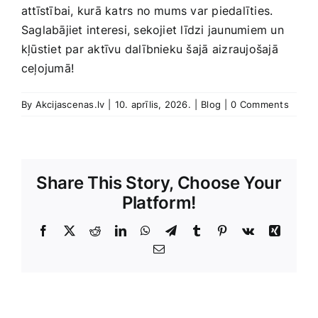
attīstībai, kurā​ katrs no mums var piedalīties.
Saglabājiet interesi, sekojiet līdzi jaunumiem un
kļūstiet par aktīvu dalībnieku ‍šajā⁣ aizraujošajā
ceļojumā!
By
Akcijascenas.lv
|
10. aprīlis, 2026.
|
Blog
|
0 Comments
Share This Story, Choose Your
Platform!
Facebook
X
Reddit
LinkedIn
WhatsApp
Telegram
Tumblr
Pinterest
Vk
Xing
E-
Pasts