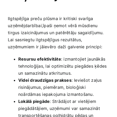
Ilgtspējīga preču plūsma ir kritiski svarīga
⁤uzņēmējdarbībai,īpaši ⁢ņemot vērā mūsdienu
⁣tirgus izaicinājumus un patērētāju sagaidījumu.
Lai sasniegtu ilgtspējīgus rezultātus,
uzņēmumiem ir jāievēro daži galvenie principi:
Resursu efektivitāte
: izmantojiet jaunākās
tehnoloģijas, lai optimizētu‌ piegādes ķēdes
un samazinātu atkritumus.
Videi draudzīgas prakses
: Ieviešot zaļus
risinājumus, piemēram, bioloģiski ​
noārdāmas iepakojuma izmantošanu.
Lokālā piegāde
: Strādājot ar vietējiem
piegādātājiem, ‍uzņēmumi var samazināt
⁣transportēšanas ogļhidrātu pēdas un