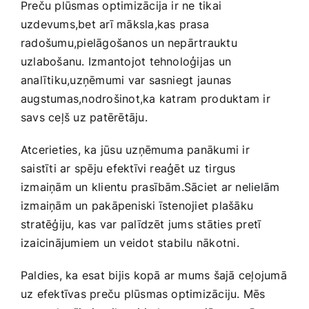
Preču plūsmas ‍optimizācija ir ne tikai
uzdevums,bet arī māksla,kas​ prasa
radošumu,pielāgošanos un ‌nepārtrauktu
uzlabošanu. Izmantojot tehnoloģijas un
analītiku,uzņēmumi var sasniegt⁣ jaunas ​
augstumas,nodrošinot,ka ⁣katram ⁢produktam ir
savs ceļš uz patērētāju.
Atcerieties, ka jūsu uzņēmuma panākumi ir
saistīti ar spēju efektīvi reaģēt uz⁢ tirgus
izmaiņām un klientu prasībām.Sāciet ar nelielām
izmaiņām un pakāpeniski īstenojiet plašāku
stratēģiju, kas var palīdzēt jums stāties pretī
izaicinājumiem un veidot ‌stabilu nākotni.
Paldies, ka esat bijis kopā ar mums šajā ceļojumā⁣
uz efektīvas preču plūsmas optimizāciju. Mēs