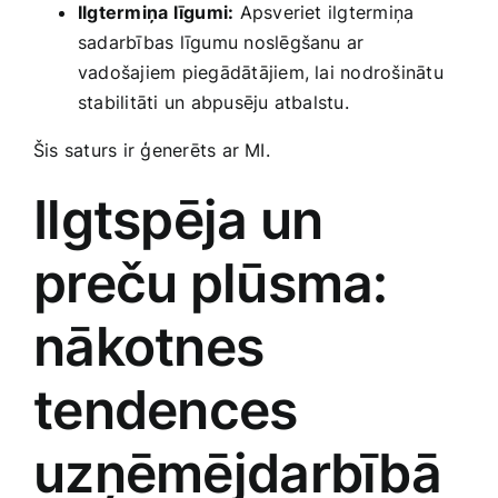
Ilgtermiņa līgumi:
Apsveriet ilgtermiņa
sadarbības līgumu noslēgšanu ar
vadošajiem piegādātājiem, lai nodrošinātu⁢
stabilitāti un abpusēju atbalstu.
Šis saturs ir ģenerēts ar MI.
Ilgtspēja un
preču plūsma:
nākotnes
tendences
uzņēmējdarbībā