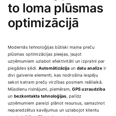
to loma​ plūsmas
optimizācijā
Modernās tehnoloģijas būtiski maina preču
plūsmas⁣ optimizācijas​ pieejas, ļaujot
uzņēmumiem uzlabot efektivitāti un izpratni par
‍piegādes ķēdi.
Automātizācija
un
datu analīze
ir
divi galvenie elementi, kas nodrošina iespēju
sekot katram⁤ preču virzības posmam reāllaikā.
Mūsdienu risinājumi, ‍piemēram,
GPS uzraudzība
un
bezkontakta tehnoloģijas
, palīdz
uzņēmumiem ‍pareizi plānot resursus, samazinot⁢
neparedzētus kavējumus un uzlabojot klientu