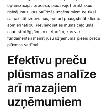
Smaržas, kosmētika
optimizācijas procesā, piedāvājot praktiskus
risinājumus, kas palīdzēs uzņēmumiem ne‍ tikai
‌samazināt ​izdevumus, bet ⁤arī ⁢paaugstināt klientu
Sports, tūrisms un atpūta
apmierinātību. Pievienojieties mums ‍ceļojumā
cauri stratēģijām un metodēm, kas var
TV un Sadzīves tehnika
fundamentāli mainīt jūsu⁤ uzņēmuma ⁣pieeju preču
plūsmas vadībai.
Zoo preces
Efektīvu ‌preču
plūsmas analīze
arī mazajiem
uzņēmumiem