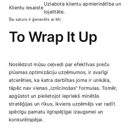
Uzlabota klientu apmierinātība un
Klientu iesaiste
lojalitāte.
Šis saturs ir ģenerēts ⁣ar MI.
To‍ Wrap ⁤It Up
Noslēdzot mūsu ceļvedi par efektīvas preču
⁣plūsmas optimizāciju uzņēmumos, ir⁤ svarīgi
atcerēties, ka katra darbības joma ir unikāla,
tāpēc nav vienas „iznīcinošas” formulas. ⁤Tomēr,
apgūstot un pielietojot iepriekš minētās
stratēģijas un rīkus,⁣ ikviens ‍uzņēmējs var radīt
spēcīgu pamatu ilgtspējīgai izaugsmei un
konkurētspējai.