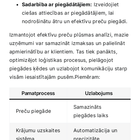
Sadarbība ar piegādātājiem:
Izveidojiet
ciešas attiecības‍ ar piegādātājiem, lai
nodrošinātu ātru⁢ un efektīvu preču piegādi.
Izmantojot efektīvu preču plūsmas analīzi, mazie
uzņēmumi ‌var samazināt izmaksas un palielināt
apmierinātību ar klientiem. Tas tiek panākts,
optimizējot loģistikas procesus, pielāgojot‌
piegādes ķēdes un uzlabojot komunikāciju starp
visām iesaistītajām pusēm.Piemēram:
Pamatprocess
Uzlabojums
Samazināts
Preču piegāde
piegādes laiks
Krājumu uzskaites
Automatizācija un
sistēma
precizitāte