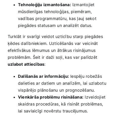
Tehnoloģiju izmantošana:
Izmantojiet
mūsdienīgas tehnoloģijas, piemēram,
vadības programmatūru, kas ļauj sekot
piegādes​ statusam‌ un analizēt datus.
Turklāt ir svarīgi veidot uzticību starp piegādes
ķēdes dalībniekiem. Uzticēšanās var veicināt
efektīvākus lēmumus​ un ātrākus risinājumus
problēmām.​ Šeit ir daži soļi, kas var palīdzēt
uzlabot attiecības
:
Dalīšanās ​ar informāciju:
Iespēju robežās
dalieties ar datiem un analīzēm, lai uzlabotu
vispārējo plānošanu un prognozēšanu.
Vienkārša‍ problēmu risināšana:
Izveidojiet
skaidras procedūras, kā risināt problēmas,
lai savlaicīgi novērstu traucējumus.