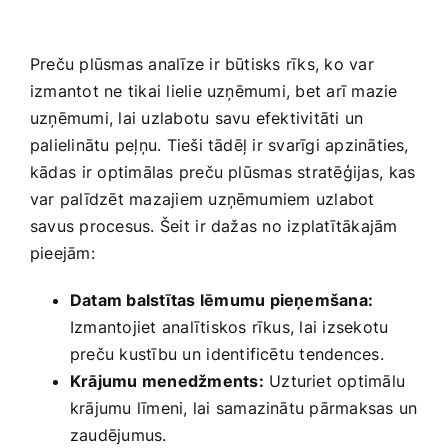
Preču plūsmas‌ analīze ir būtisks rīks, ko var
izmantot ne tikai lielie uzņēmumi, ​bet‍ arī mazie
uzņēmumi, lai uzlabotu savu efektivitāti un
palielinātu peļņu. Tieši tādēļ ir svarīgi apzināties,
kādas⁢ ir optimālas preču plūsmas stratēģijas, ⁤kas
var‍ palīdzēt​ mazajiem uzņēmumiem uzlabot
savus procesus. Šeit ⁢ir dažas no izplatītākajām
pieejām:
Datam balstītas lēmumu pieņemšana:
Izmantojiet analītiskos rīkus, lai izsekotu
preču kustību un ⁢identificētu tendences.
Krājumu menedžments:
Uzturiet optimālu⁢
krājumu līmeni, lai samazinātu pārmaksas un
zaudējumus.