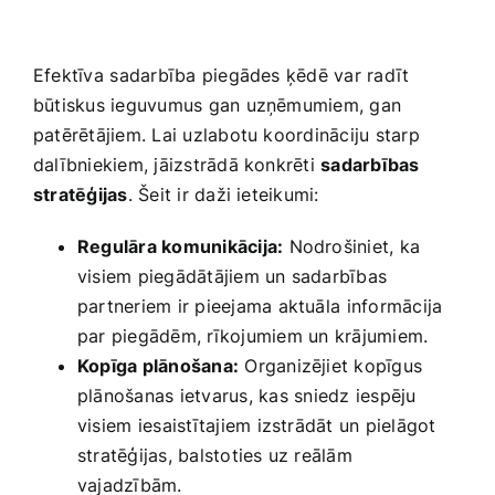
Efektīva ⁤sadarbība piegādes ķēdē var radīt
būtiskus ieguvumus gan ​uzņēmumiem, gan
patērētājiem. Lai uzlabotu koordināciju starp
dalībniekiem, jāizstrādā konkrēti
sadarbības
stratēģijas
. Šeit ir daži ieteikumi:
Regulāra komunikācija:
Nodrošiniet, ka
visiem piegādātājiem un sadarbības
partneriem ir pieejama aktuāla ⁢informācija⁢
par piegādēm, rīkojumiem ⁢un krājumiem.
Kopīga plānošana:
Organizējiet kopīgus
plānošanas ietvarus, kas⁢ sniedz​ iespēju
visiem ⁢iesaistītajiem izstrādāt un pielāgot
stratēģijas, balstoties uz reālām
vajadzībām.