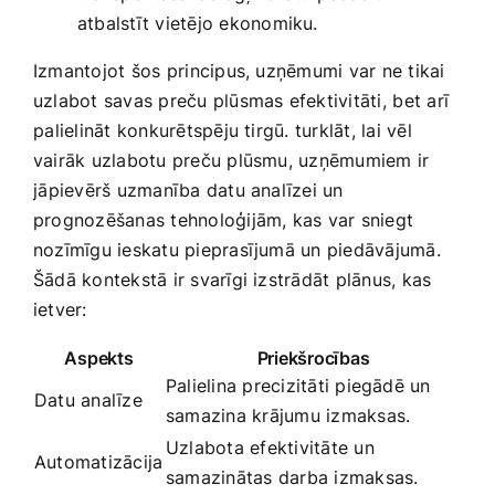
atbalstīt vietējo ekonomiku.
Izmantojot šos⁣ principus, uzņēmumi var ne tikai‍
uzlabot savas preču plūsmas efektivitāti,⁣ bet arī
⁢palielināt konkurētspēju tirgū. turklāt, lai vēl
vairāk uzlabotu preču plūsmu, uzņēmumiem ir
⁢jāpievērš uzmanība datu analīzei un⁤
prognozēšanas tehnoloģijām, kas var sniegt
nozīmīgu ieskatu pieprasījumā un piedāvājumā.
Šādā kontekstā ir svarīgi izstrādāt plānus, kas⁢
ietver:
Aspekts
Priekšrocības
Palielina precizitāti piegādē un
Datu analīze
samazina krājumu izmaksas.
Uzlabota efektivitāte un
Automatizācija
samazinātas darba izmaksas.