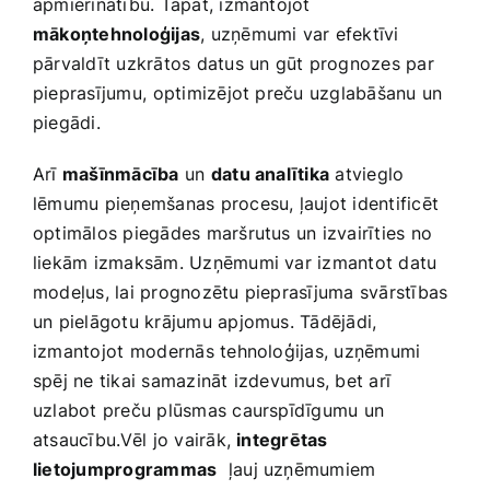
apmierinātību. Tāpat, izmantojot ⁤
mākoņtehnoloģijas
, uzņēmumi var efektīvi​
pārvaldīt uzkrātos datus un gūt prognozes par
pieprasījumu,⁤ optimizējot preču uzglabāšanu un
piegādi.
Arī
mašīnmācība
‍un⁣
datu ​analītika
atvieglo
lēmumu pieņemšanas procesu, ļaujot identificēt
optimālos piegādes maršrutus un izvairīties no
liekām izmaksām. Uzņēmumi var izmantot datu
modeļus, lai prognozētu pieprasījuma svārstības
un pielāgotu krājumu apjomus. Tādējādi,
izmantojot ⁣modernās tehnoloģijas, uzņēmumi
spēj ne tikai samazināt izdevumus, bet arī
uzlabot preču plūsmas caurspīdīgumu un
atsaucību.Vēl⁢ jo vairāk,
integrētas
lietojumprogrammas
​ ļauj uzņēmumiem