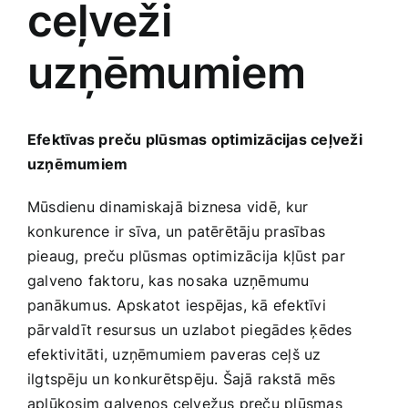
ceļveži
Medicīnas preces
uzņēmumiem
Mobilie telefoni, planšetdatori
Pakalpojumi
Efektīvas‍ preču plūsmas optimizācijas ceļveži
uzņēmumiem
Pārtikas preces
Mūsdienu dinamiskajā biznesa vidē, ⁢kur
konkurence ir sīva, un​ patērētāju prasības
Preces birojam
pieaug, preču ⁣plūsmas optimizācija kļūst par
galveno faktoru, kas nosaka uzņēmumu
panākumus. Apskatot iespējas, kā‍ efektīvi
Preces pieaugušajiem
pārvaldīt resursus un ‍uzlabot piegādes ķēdes
efektivitāti, uzņēmumiem paveras ceļš uz
Rotaļlietas, bērnu preces
ilgtspēju un konkurētspēju. ​Šajā ⁤rakstā mēs
aplūkosim​ galvenos ceļvežus preču plūsmas