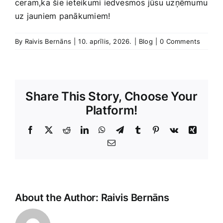
ceram,ka ‌šie ieteikumi iedvesmos jūsu uzņēmumu
uz jauniem panākumiem!
By
Raivis Bernāns
|
10. aprīlis, 2026.
|
Blog
|
0 Comments
Share This Story, Choose Your
Platform!
Facebook
X
Reddit
LinkedIn
WhatsApp
Telegram
Tumblr
Pinterest
Vk
Xing
E-
Pasts
About the Author:
Raivis Bernāns