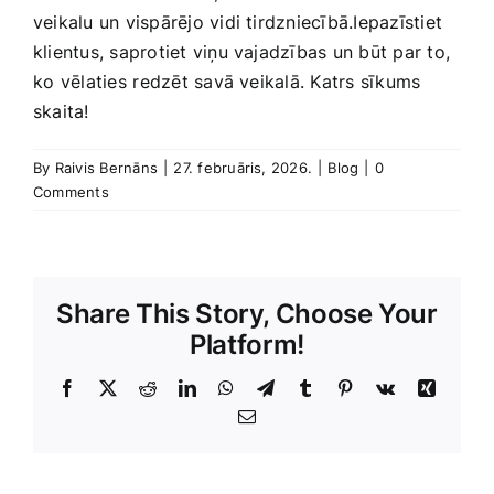
veikalu un vispārējo vidi​ tirdzniecībā.Iepazīstiet
klientus, saprotiet viņu vajadzības un būt par to,
ko ⁢vēlaties ⁤redzēt savā veikalā.‌ Katrs sīkums
skaita!
By
Raivis Bernāns
|
27. februāris, 2026.
|
Blog
|
0
Comments
Share This Story, Choose Your
Platform!
Facebook
X
Reddit
LinkedIn
WhatsApp
Telegram
Tumblr
Pinterest
Vk
Xing
E-
Pasts