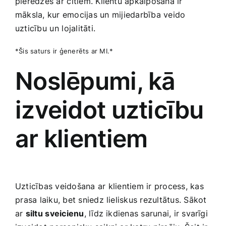
pieredzēs ar⁤ citiem. Klientu apkalpošana ir
māksla, kur‍ emocijas un⁣ mijiedarbība veido
uzticību⁤ un ⁣lojalitāti.
*Šis saturs ir ģenerēts ar ‍MI.*
Noslēpumi, kā
izveidot uzticību‍
ar klientiem
Uzticības veidošana ar⁣ klientiem ir process, kas
⁢prasa laiku,​ bet sniedz lieliskus‌ rezultātus. Sākot
‌ar
siltu ⁢sveicienu
, līdz ikdienas sarunai, ir svarīgi