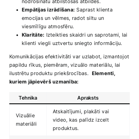
nodrošinātu atbilstošas atbildes.
Empātijas izrādīšana:
Saprast klienta
emocijas un vēlmes, radot siltu un
‌viesmīlīgu⁢ atmosfēru.
Klaritāte:
Izteikties skaidri un saprotami, lai
klienti viegli ​uztvertu sniegto informāciju.
Komunikācijas efektivitāti var uzlabot, izmantojot
papildu rīkus, piemēram, vizuālo materiālu, lai
ilustrētu ‌produktu priekšrocības. ⁢
Elementi,
‌kuriem jāpievērš uzmanība:
Tehnika
Apraksts
Atskaitījumi, plakāti vai
Vizuālie
video, kas palīdz izcelt ​
materiāli
produktus.