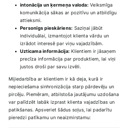
intonācija un ķermeņa valoda:
Veiksmīga
komunikācija‌ sākas ⁤ar pozitīvu un atbildīgu⁤
attieksmi.
Personīgs pieskāriens:
Saziņai jābūt ​
individuālai,⁤ izmantojot klienta vārdu ⁤un
izrādot interesē par viņu vajadzībām.
Uzticama informācija:
Klientiem ir jāsaņem
precīza informācija par produktiem, lai viņi
justos droši par savu izvēli.
Mijiedarbība ar ‌klientiem ir​ kā⁤ deja, kurā ir
nepieciešama sinhronizācija starp pārdevēju ‌un
pircēju. Piemēram, atbilstoša jautājumu⁢ uzdošana
⁢var⁤ palīdzēt‍ labāk izprast klienta vajadzības ⁢un
patikšanas. Apsveriet šādus soļus, lai padarītu
pieredzi patīkamu un‍ neaizmirstamu: