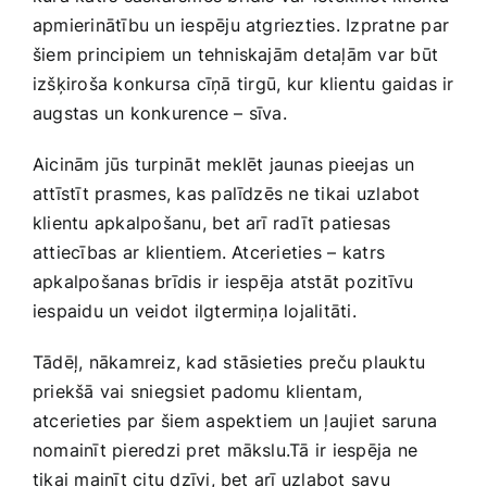
apmierinātību un iespēju atgriezties. ​Izpratne ‍par
šiem principiem un tehniskajām detaļām var būt
izšķiroša konkursa cīņā ⁣tirgū, kur klientu gaidas ir
augstas un konkurence –‍ sīva.
Aicinām jūs turpināt meklēt jaunas pieejas ⁣un
attīstīt prasmes, kas palīdzēs ne tikai ⁢uzlabot
klientu apkalpošanu, bet arī radīt patiesas
attiecības ar ⁣klientiem. Atcerieties ⁢– katrs
apkalpošanas brīdis ⁤ir iespēja atstāt pozitīvu
iespaidu un veidot ilgtermiņa lojalitāti.
Tādēļ, nākamreiz, kad stāsieties preču plauktu ​
priekšā‌ vai sniegsiet padomu klientam,
atcerieties par šiem⁣ aspektiem un ļaujiet ⁢saruna
nomainīt pieredzi pret mākslu.Tā ir iespēja ne⁣
tikai‍ mainīt ​citu dzīvi, bet arī uzlabot savu