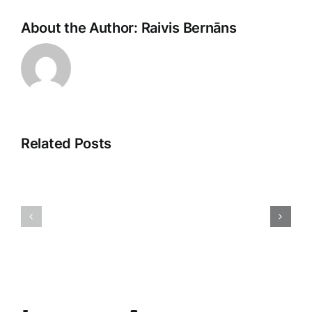
About the Author:
Raivis Bernāns
Related Posts
Klientu
Ievads
pieredze:
klientu
ceļš
apkalpošanā:
uz
Veikala
izcilību
panākumu
un
atslēga
uzticību