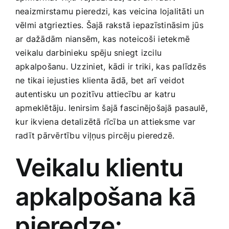
Smaržas, kosmētika
neaizmirstamu pieredzi, kas veicina lojalitāti un
vēlmi atgriezties. Šajā rakstā iepazīstināsim jūs
ar dažādām niansēm, kas noteicoši ⁣ietekmē
Sports, tūrisms un atpūta
veikalu darbinieku spēju sniegt izcilu
apkalpošanu. Uzziniet, kādi ir triki, kas palīdzēs
TV un Sadzīves tehnika
ne tikai iejusties klienta ādā,⁢ bet arī veidot
autentisku un pozitīvu attiecību ar‍ katru
apmeklētāju. Ienirsim šajā fascinējošajā pasaulē,
Zoo preces
⁤kur ikviena detalizētā rīcība un attieksme var
radīt pārvērtību⁤ viļņus⁣ pircēju pieredzē.
Veikalu ​klientu‌
apkalpošana kā
⁤pieredze: