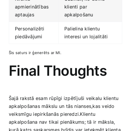
apmierinātības
klienti ⁢par
aptaujas
apkalpošanu
Personalizēti
Palielina klientu​
piedāvājumi
interesi un‍ lojalitāti
Šis saturs ir ģenerēts ar MI.
Final Thoughts
Šajā rakstā esam rūpīgi ⁢izpētījuši veikalu klientu
apkalpošanas mākslu un tās nianses,kas veido
veiksmīgu iepirkšanās pieredzi.Klientu
‌apkalpošana nav ⁤tikai pienākums; tā‌ ir māksla,
kurā katrs saskarsmes brīdis var ​ietekmēt klienta