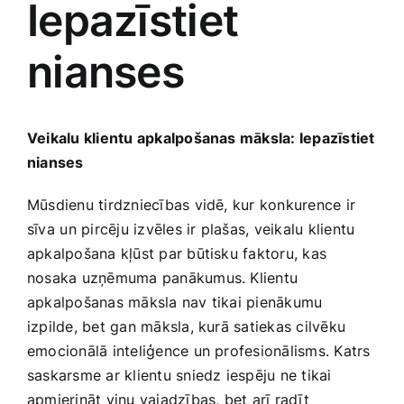
Iepazīstiet
Medicīnas preces
nianses
Mobilie telefoni, planšetdatori
Pakalpojumi
Veikalu klientu apkalpošanas māksla: Iepazīstiet
nianses
Pārtikas preces
Mūsdienu tirdzniecības vidē, kur konkurence ir
sīva ⁤un pircēju izvēles ir plašas, veikalu klientu
Preces birojam
apkalpošana kļūst par būtisku faktoru,‍ kas
nosaka uzņēmuma panākumus. Klientu
apkalpošanas māksla nav tikai pienākumu
Preces pieaugušajiem
izpilde, ‍bet gan māksla, kurā satiekas ​cilvēku
emocionālā inteliģence un profesionālisms. Katrs
Rotaļlietas, bērnu preces
saskarsme‍ ar klientu sniedz iespēju ne tikai
apmierināt viņu vajadzības, bet arī radīt​