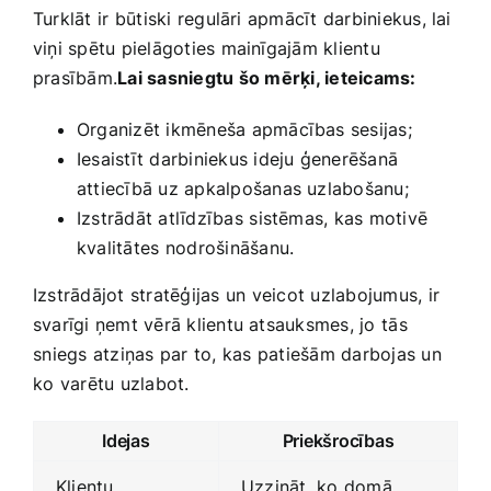
Turklāt⁢ ir būtiski regulāri apmācīt darbiniekus, lai
viņi spētu pielāgoties mainīgajām klientu
prasībām.
Lai sasniegtu⁣ šo mērķi, ieteicams:
Organizēt ikmēneša apmācības sesijas;
Iesaistīt darbiniekus ideju ģenerēšanā
attiecībā uz apkalpošanas uzlabošanu;
Izstrādāt atlīdzības⁤ sistēmas, kas motivē
kvalitātes ⁢nodrošināšanu.
Izstrādājot stratēģijas un ⁣veicot uzlabojumus, ir
svarīgi ņemt vērā klientu atsauksmes, jo⁢ tās
⁣sniegs atziņas par to, kas ⁣patiešām darbojas‍ un
ko⁤ varētu uzlabot.
Idejas
Priekšrocības
Klientu
Uzzināt, ko domā