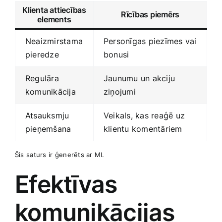
Klienta attiecības
Rīcības‍ piemērs
elements
Neaizmirstama
Personīgas piezīmes vai
pieredze
bonusi
Regulāra
Jaunumu un akciju
komunikācija
ziņojumi
Atsauksmju⁢
Veikals, kas reaģē uz
pieņemšana
klientu komentāriem
Šis ⁣saturs ⁣ir ģenerēts ar MI.
Efektīvas
komunikācijas⁢