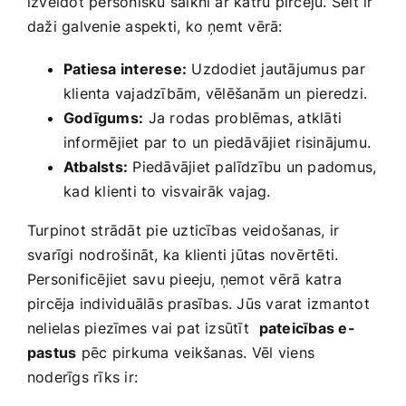
izveidot personisku saikni ar katru pircēju. Šeit ‌ir
daži galvenie aspekti, ko ņemt vērā:
Patiesa interese:
Uzdodiet jautājumus par
klienta vajadzībām, vēlēšanām un pieredzi.
Godīgums:
⁤Ja rodas problēmas, atklāti
informējiet par to un ⁤piedāvājiet risinājumu.
Atbalsts:
Piedāvājiet palīdzību un padomus,
⁣kad klienti to visvairāk vajag.
Turpinot‌ strādāt pie uzticības ⁣veidošanas, ir
svarīgi nodrošināt, ka klienti jūtas novērtēti.
Personificējiet savu pieeju, ņemot vērā katra
pircēja individuālās prasības. Jūs varat izmantot
nelielas piezīmes vai pat izsūtīt ⁣
pateicības e-
pastus
pēc ⁤pirkuma ⁤veikšanas.⁣ Vēl viens ​
noderīgs rīks ir: