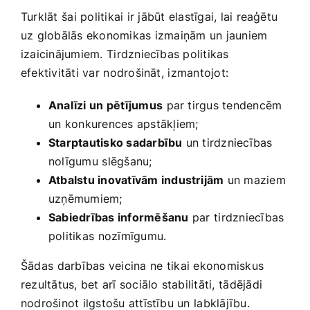
Turklāt ⁢šai politikai ir⁤ jābūt elastīgai, ​lai reaģētu
‌uz globālās ekonomikas ⁤izmaiņām un jauniem
izaicinājumiem.⁤ Tirdzniecības politikas
efektivitāti var ⁢nodrošināt,⁤ izmantojot:
Analīzi⁢ un pētījumus
⁢par tirgus tendencēm
un⁤ konkurences ‌apstākļiem;
Starptautisko sadarbību
​un ‌tirdzniecības‌
nolīgumu⁢ slēgšanu;
Atbalstu inovatīvām industrijām
​un maziem
uzņēmumiem;
Sabiedrības informēšanu
⁣par ⁣tirdzniecības
politikas⁢ nozīmīgumu.
Šādas⁢ darbības veicina⁣ ne ⁣tikai ekonomiskus
rezultātus,‌ bet arī sociālo ‌stabilitāti,⁤ tādējādi⁢
nodrošinot ilgstošu attīstību un⁣ labklājību.