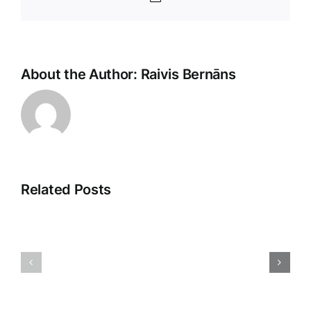
Pasts
About the Author:
Raivis Bernāns
Related Posts
Pārdošan
Tirdzniecības
aģenti:
psiholoģija:
Ceļš
Atklājot
uz
patērētāju
veiksmīg