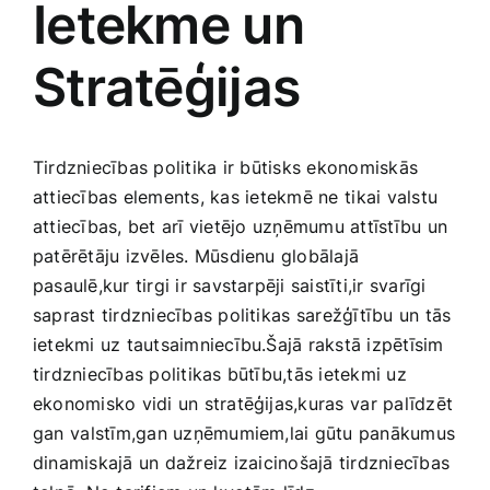
Ietekme un
Medicīnas preces
Stratēģijas
Mobilie telefoni, planšetdatori
Pakalpojumi
Tirdzniecības politika ⁤ir​ būtisks ekonomiskās
attiecības‍ elements, kas⁤ ietekmē ne ⁣tikai valstu
Pārtikas preces
attiecības, bet arī vietējo⁤ uzņēmumu attīstību un
patērētāju izvēles. Mūsdienu globālajā
pasaulē,kur tirgi ir savstarpēji saistīti,ir‌ svarīgi
Preces birojam
saprast tirdzniecības politikas ⁣sarežģītību ⁣un ‍tās
ietekmi ​uz ‍tautsaimniecību.Šajā rakstā izpētīsim
Preces pieaugušajiem
tirdzniecības politikas būtību,tās ietekmi uz
ekonomisko vidi un stratēģijas,kuras⁣ var palīdzēt
gan⁢ valstīm,gan ‍uzņēmumiem,lai gūtu panākumus
Rotaļlietas, bērnu preces
dinamiskajā un dažreiz ⁤izaicinošajā tirdzniecības