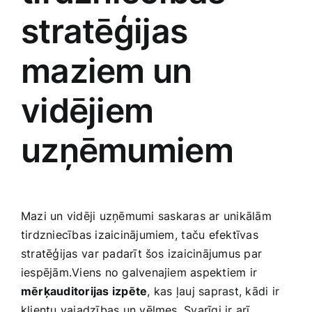
stratēģijas
maziem un
vidējiem
uzņēmumiem
Mazi un vidēji ‍uzņēmumi⁢ saskaras ‍ar unikālām
tirdzniecības‌ izaicinājumiem, ⁢taču efektīvas​
stratēģijas ⁤var padarīt ‍šos izaicinājumus par
iespējām.Viens no galvenajiem aspektiem ir
mērķauditorijas izpēte
, kas ⁢ļauj ‍saprast, kādi​ ir
klientu vajadzības un vēlmes. ‍Svarīgi ir‍ arī