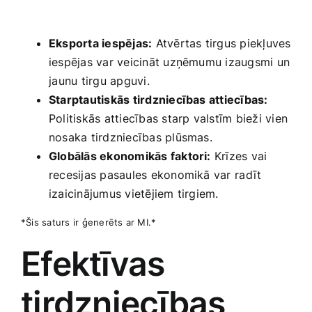
⁣ ⁣
Eksporta iespējas:
Atvērtas tirgus piekļuves⁤
iespējas var veicināt uzņēmumu izaugsmi un
⁤jaunu tirgu apguvi.
Starptautiskās tirdzniecības attiecības:
Politiskās attiecības starp‌ valstīm bieži vien
nosaka tirdzniecības plūsmas.
Globālās ekonomikās faktori:
Krīzes vai
recesijas pasaules ekonomikā var⁢ radīt
izaicinājumus‍ vietējiem tirgiem.
*Šis saturs ‍ir ģenerēts ar MI.*
Efektīvas​
tirdzniecības