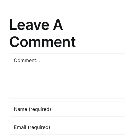
prātu
tirgošanu
Leave A
Comment
Comment