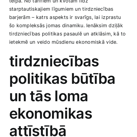
telpā. No tarifiem un kvotām līdz
Smaržas, kosmētika
starptautiskajiem līgumiem ‍un⁣ tirdzniecības
‌barjerām – ⁣katrs aspekts ir svarīgs, ‍lai izprastu
šo kompleksās jomas dinamiku. Ienāksim dziļāk
Sports, tūrisms un atpūta
⁤tirdzniecības​ politikas ⁤pasaulē un atklāsim,‍ kā to⁤
ietekmē un veido mūsdienu⁢ ekonomiskā⁢ vide.
TV un Sadzīves tehnika
tirdzniecības
Zoo preces
politikas būtība
‌un ⁢tās loma
ekonomikas
attīstībā