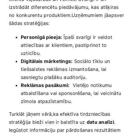
izstrādāt​ diferencētu piedāvājumu, ⁢kas atšķiras ​
no konkurentu produktiem.Uzņēmumiem⁣ jāapsver
šādas stratēģijas:
Personīgā pieeja:
‌Īpaši ⁢svarīgi ir veidot​
attiecības ar ⁤klientiem, pastiprinot to​
uzticību.
Digitālais mārketings:
Sociālo tīklu ‍un
tiešsaistes reklāmas ⁤izmantošana,⁢ lai
sasniegtu plašāku auditoriju.
Reklāmas pasākumi:
​ Vietējo notikumu
atbalstīšana ⁣vai sponsorēšana, lai ⁤veicinātu
zīmola atpazīstamību.
Turklāt jāņem vērā,ka efektīva tirdzniecības
stratēģija bieži vien ir balstīta uz
datu analīzi
.
⁣Iegūstot ⁤informāciju par pārdošanas rezultātiem