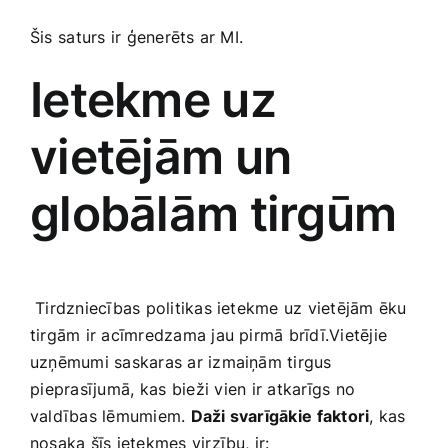
Šis⁤ saturs ‌ir ģenerēts ar MI.
Ietekme uz
vietējām un
globālām tirgūm
​ Tirdzniecības politikas ietekme uz vietējām ēku
tirgām ir acīmredzama jau pirmā brīdī.Vietējie
uzņēmumi saskaras ar izmaiņām tirgus
⁤pieprasījumā, kas⁤ bieži ⁤vien ir atkarīgs no
valdības lēmumiem.
Daži svarīgākie⁣ faktori
, kas
nosaka šīs ietekmes virzību, ir: