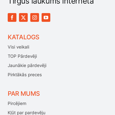
Tirgus laukums internetā
KATALOGS
Visi veikali
TOP Pārdevēji
Jaunākie pārdevēji
Pirktākās preces
PAR MUMS
Pircējiem
Kļūt par pardevēju