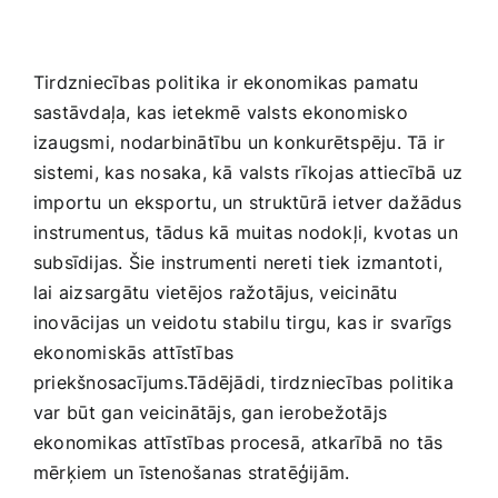
Tirdzniecības ​politika ir ekonomikas⁤ pamatu
sastāvdaļa, kas ietekmē valsts ekonomisko
izaugsmi, nodarbinātību un konkurētspēju. Tā⁢ ir
‌sistemi, ‍kas nosaka, kā valsts rīkojas attiecībā ‍uz
importu un ‌eksportu, un ⁣struktūrā ietver dažādus
⁤instrumentus, tādus kā muitas nodokļi, kvotas un
subsīdijas. Šie instrumenti nereti ​tiek ​izmantoti,⁢
lai aizsargātu vietējos ‌ražotājus, veicinātu‌
inovācijas un veidotu stabilu tirgu,⁤ kas ir svarīgs
ekonomiskās attīstības
priekšnosacījums.Tādējādi, tirdzniecības‌ politika
‌var ⁣būt gan veicinātājs, gan ierobežotājs
ekonomikas attīstības procesā, ⁣atkarībā no ‌tās
mērķiem un īstenošanas stratēģijām.