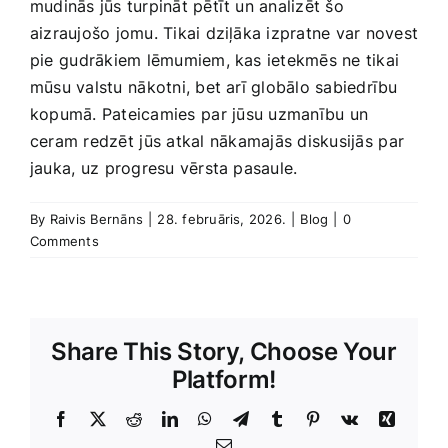
mudinās jūs‍ turpināt pētīt un analizēt šo
aizraujošo jomu. Tikai dziļāka izpratne var‌ novest
pie⁣ gudrākiem lēmumiem, kas ietekmēs ne tikai
mūsu valstu ⁢nākotni,‌ bet arī globālo sabiedrību
kopumā. Pateicamies⁣ par⁢ jūsu uzmanību⁣ un
ceram redzēt⁤ jūs​ atkal⁢ nākamajās diskusijās⁢ par‍
jauka, ‍uz⁣ progresu vērsta pasaule.
By
Raivis Bernāns
|
28. februāris, 2026.
|
Blog
|
0
Comments
Share This Story, Choose Your
Platform!
Facebook
X
Reddit
LinkedIn
WhatsApp
Telegram
Tumblr
Pinterest
Vk
Xing
E-