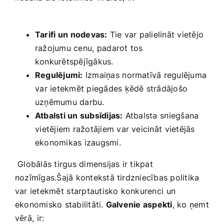
⁣ ‍⁣
Tarifi ⁤un nodevas:
Tie var‍ palielināt vietējo
ražojumu cenu, ⁤padarot⁢ tos
konkurētspējīgākus.
Regulējumi:
Izmaiņas ⁤normatīvā regulējuma
⁤var ietekmēt piegādes​ ķēdē strādājošo
uzņēmumu darbu.
Atbalsti un subsīdijas:
Atbalsta ⁤sniegšana
⁤vietējiem ražotājiem var veicināt ⁤vietējās
ekonomikas izaugsmi.
‌ Globālās ​tirgus dimensijas ir tikpat
nozīmīgas.Šajā kontekstā tirdzniecības politika ​
var ietekmēt ⁢starptautisko konkurenci ⁢un
ekonomisko stabilitāti.
Galvenie aspekti
, ko ​ņemt⁤
vērā, ⁤ir: