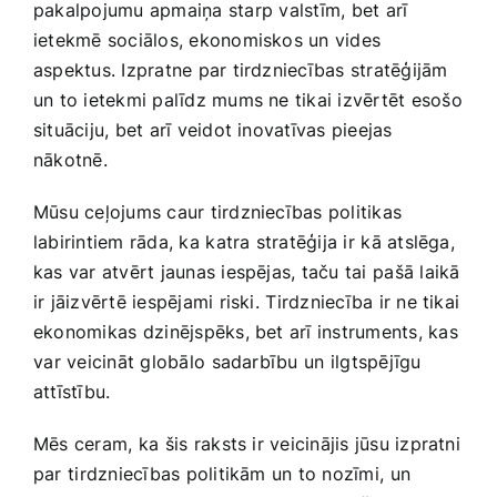
pakalpojumu apmaiņa starp ⁤valstīm, bet‌ arī
ietekmē sociālos, ekonomiskos un vides⁤
aspektus. Izpratne par tirdzniecības stratēģijām
un to ietekmi palīdz mums ne tikai izvērtēt​ esošo​
situāciju, ‌bet arī veidot inovatīvas pieejas
nākotnē.
Mūsu ‍ceļojums caur tirdzniecības politikas‍
labirintiem​ rāda, ka ⁣katra stratēģija ir ⁤kā atslēga,
kas var atvērt jaunas iespējas, taču tai ⁢pašā laikā
ir jāizvērtē iespējami ‍riski. ⁢Tirdzniecība ir ne ‌tikai
ekonomikas ⁢dzinējspēks,‌ bet arī instruments, kas
⁤var veicināt‍ globālo⁣ sadarbību⁣ un ilgtspējīgu
attīstību.
Mēs ceram,⁤ ka ⁤šis raksts ir veicinājis​ jūsu izpratni
par ⁢tirdzniecības politikām un‌ to nozīmi,⁤ un