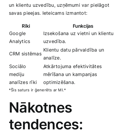
un klientu uzvedību, ‌uzņēmumi var pielāgot⁤
savas pieejas. Ieteicams izmantot:
Rīki
Funkcijas
Google
Izsekošana uz ‌vietni un klientu
⁣Analytics
uzvedība.
Klientu datu pārvaldība un⁢
CRM sistēmas
analīze.
Sociālo
Atkārtojuma efektivitātes
mediju ​
mērīšana ‌un kampanjas⁣
analīzes rīki
optimizēšana.
*Šis saturs ir ģenerēts ar MI.*
Nākotnes
tendences: