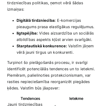
tirdzniecības politikas,​ ņemot​ vērā šādas
izmaiņas:
Digitālā tirdzniecība:
‌E-komercijas
pieaugums prasa elastīgākus regulējumus.
Ilgtspējība:
Vides aizsardzība un sociālās
‍atbildības aspekts⁣ kļūst arvien⁤ svarīgāki.
Starptautiskā konkurence:
Valstīm jāņem
‍vērā jauni ⁤tirgus un​ konkurenti.
Turpinot šo pielāgošanās procesu, ir svarīgi⁢
identificēt⁣ potenciālās​ tendences un to ietekmi. ​
Piemēram, palielinoties protekcionismam, var
rasties nepieciešamība reorganizēt ⁢piegādes
⁤ķēdes. Valstīm būs jāapsver:
Tendences
Ietekme
Jauni⁣ tirdzniecības