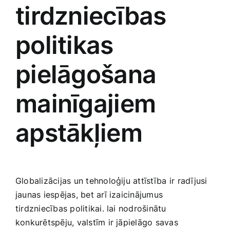
tirdzniecības
politikas
pielāgošana​
mainīgajiem
apstākļiem
Globalizācijas un‍ tehnoloģiju attīstība ir ⁤radījusi⁢
jaunas‌ iespējas, ‍bet‍ arī izaicinājumus‍
tirdzniecības politikai. ​lai ‍nodrošinātu
konkurētspēju, valstīm ir jāpielāgo savas