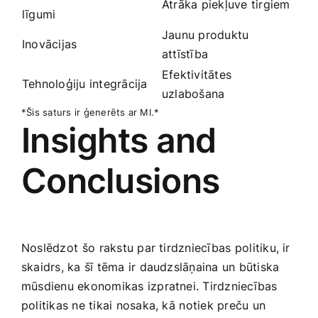
Ātrāka piekļuve tirgiem
līgumi
Jaunu produktu
Inovācijas
‍attīstība
Efektivitātes⁢
Tehnoloģiju integrācija
uzlabošana
*Šis saturs ir ģenerēts ar MI.*
Insights and
Conclusions
Noslēdzot ⁢šo ⁤rakstu par ‌tirdzniecības ⁤politiku, ir‌
skaidrs, ka šī tēma ir daudzslāņaina un būtiska
mūsdienu ekonomikas izpratnei.‍ Tirdzniecības
politikas ne tikai‍ nosaka, ‌kā ⁣notiek preču⁣ un