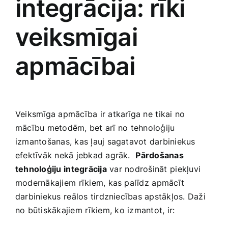
integrācija: rīki
veiksmīgai
apmācībai
Veiksmīga apmācība ir atkarīga ​ne ⁤tikai no ​
mācību metodēm, ‍bet ​arī ⁢no tehnoloģiju
izmantošanas, kas‍ ļauj‌ sagatavot darbiniekus⁢
efektīvāk nekā jebkad agrāk. ⁢
Pārdošanas
tehnoloģiju⁣ integrācija
⁤var ‌nodrošināt⁤ piekļuvi
modernākajiem⁣ rīkiem, kas​ palīdz⁣ apmācīt
darbiniekus⁣ reālos tirdzniecības apstākļos. Daži
no būtiskākajiem⁣ rīkiem,⁤ ko izmantot, ir: