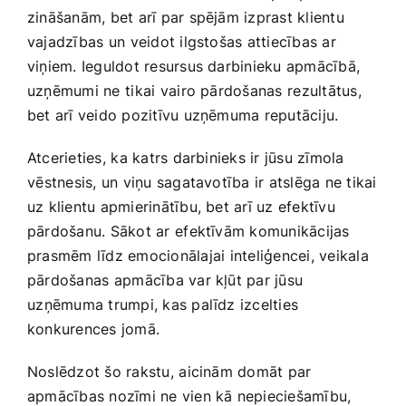
zināšanām, bet arī par spējām izprast klientu
vajadzības⁤ un veidot ​ilgstošas attiecības​ ar
viņiem. Ieguldot resursus darbinieku apmācībā,
uzņēmumi ne⁤ tikai ⁤vairo pārdošanas⁤ rezultātus,
bet arī veido pozitīvu uzņēmuma reputāciju.​
Atcerieties,⁣ ka katrs darbinieks ir jūsu zīmola
⁤vēstnesis, un viņu sagatavotība ir atslēga ne tikai⁤
uz klientu apmierinātību,‌ bet arī uz efektīvu⁣
pārdošanu. Sākot ar⁣ efektīvām komunikācijas
prasmēm līdz​ emocionālajai ⁣inteliģencei, veikala
pārdošanas ⁢apmācība var kļūt par ​jūsu
⁣uzņēmuma trumpi, kas‌ palīdz izcelties
‍konkurences ‌jomā.
Noslēdzot šo ‍rakstu, ⁣aicinām domāt par⁢
apmācības nozīmi ne vien kā nepieciešamību,