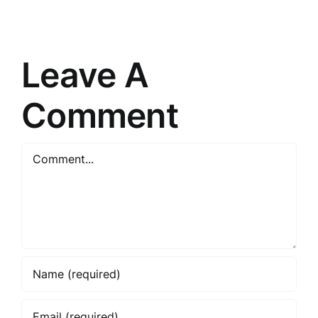
tiešās
Stratēģiju
pārdošanas
Noslēpum
pasauli
Leave A
Comment
Comment