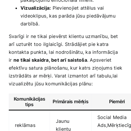
Vizualizācija:
​Pievienojiet attēlus vai
videoklipus, ⁣kas parāda jūsu piedāvājumu
darbībā.
Svarīgi ir ne tikai pievērst⁢ klientu uzmanību, bet
arī ​uzturēt too ilglaicīgi. Strādājiet pie ​katra
kontakta⁤ punkta, lai nodrošinātu,​ ka informācija
ir
ne tikai skaidra, bet arī saistoša
. ‍Apsveriet‍
efektīvu satura plānošanu, kur katrs ziņojums​ tiek​
izstrādāts ar mērķi. Varat izmantot ⁣arī tabulu,lai
vizualizētu jūsu komunikācijas plānu:
Komunikācijas
Primārais mērķis
Piemēri
tips
Social Media‍
Jaunu
reklāmas
Ads,Mērķtiecī
klientu