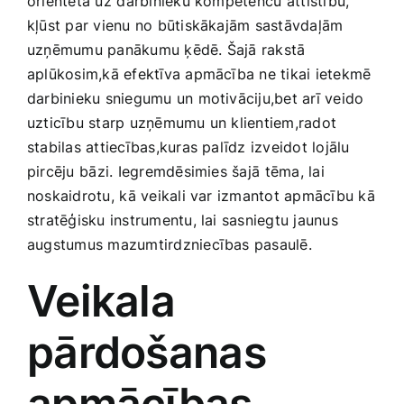
orientēta uz⁢ darbinieku kompetenču⁤ attīstību,
Medicīnas preces
kļūst par vienu no būtiskākajām sastāvdaļām
uzņēmumu panākumu ķēdē. Šajā rakstā
Mobilie telefoni, planšetdatori
aplūkosim,kā efektīva apmācība ne tikai ietekmē
darbinieku sniegumu ​un‌ motivāciju,bet ‍arī‍ veido
uzticību starp uzņēmumu un klientiem,radot
Pakalpojumi
stabilas attiecības,kuras palīdz izveidot lojālu
pircēju ⁣bāzi. Iegremdēsimies šajā ⁤tēma, ‌lai
Pārtikas preces
noskaidrotu,⁤ kā veikali var izmantot ‌apmācību ‌kā
stratēģisku instrumentu, lai sasniegtu jaunus
Preces birojam
augstumus mazumtirdzniecības pasaulē.
Veikala⁢
Preces pieaugušajiem
pārdošanas
Rotaļlietas, bērnu preces
‌apmācības⁣