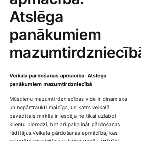
Atslēga
Jaunākie pārdevēji
Grāmatas
panākumiem
Pirktākās preces
Gudrā māja
mazumtirdzniecīb
Raksti
Mājai un remontam
Veikala pārdošanas apmācība: Atslēga
Mājražotājiem
panākumiem mazumtirdzniecībā
Mūsdienu mazumtirdzniecības vide⁢ ir dinamiska
Mājsaimniecības preces
un nepārtraukti mainīga,​ un‍ katrs veikalā
pavadītais mirklis‍ ir iespēja‍ ne tikai uzlabot
Mēbeles un interjers
klientu pieredzi, bet arī palielināt pārdošanas
‍rādītājus.Veikala ‌pārdošanas ⁢apmācība, ⁣kas⁣