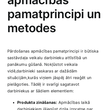
Smaržas, kosmētika
pamatprincipi ‍un
Sports, tūrisms un atpūta
metodes
TV un Sadzīves tehnika
Pārdošanas apmācības‌ pamatprincipi ir ⁢būtiska​
Zoo preces
sastāvdaļa veikalu darbinieku⁤ attīstībā ⁢un
panākumu gūšanā. ​Nokļūstot veikala
vidē,darbinieki saskaras ar dažādām
situācijām,kurās viņiem jāspēj ⁣ātri reaģēt un
pielāgoties. ⁢Tādēļ ir svarīgi sagatavot‍
darbiniekus ar⁢ šādiem elementiem:
Produkta​ zināšanas:
Apmācības laikā
darbiniekiem jāiegūst dziļa izpratne par