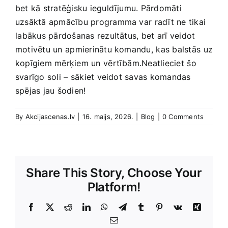
bet ​kā stratēģisku ieguldījumu. Pārdomāti
uzsāktā apmācību programma var⁤ radīt ne tikai
⁤labākus pārdošanas rezultātus, bet⁤ arī veidot
motivētu un ⁤apmierinātu komandu, ⁣kas balstās ⁣uz
kopīgiem mērķiem un⁤ vērtībām.Neatlieciet⁤ šo
svarīgo soli –⁢ sākiet veidot savas komandas‍
spējas jau šodien!
By
Akcijascenas.lv
|
16. maijs, 2026.
|
Blog
|
0 Comments
Share This Story, Choose Your
Platform!
Facebook
X
Reddit
LinkedIn
WhatsApp
Telegram
Tumblr
Pinterest
Vk
Xing
E-