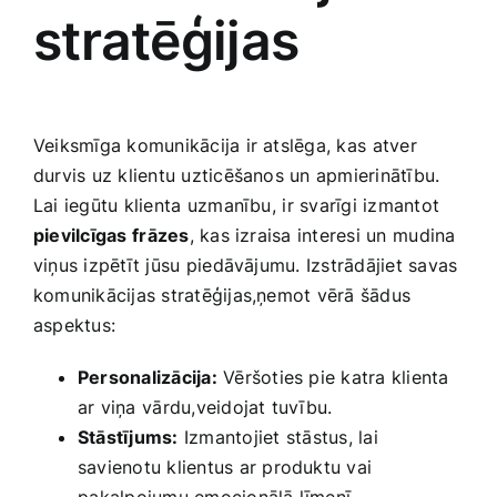
‌stratēģijas
Veiksmīga komunikācija ​ir atslēga, ‌kas ⁢atver⁣
durvis uz klientu uzticēšanos un apmierinātību.⁣
Lai iegūtu klienta ⁣uzmanību, ⁤ir svarīgi ‍izmantot​
pievilcīgas ⁢frāzes
, ‌kas izraisa interesi un ⁣mudina
viņus izpētīt jūsu⁣ piedāvājumu. ‌Izstrādājiet savas
komunikācijas stratēģijas,ņemot vērā šādus
aspektus:
Personalizācija:
Vēršoties pie‌ katra ​klienta
ar viņa ⁢vārdu,veidojat tuvību.
Stāstījums:
‌Izmantojiet ⁤stāstus, lai⁣
savienotu klientus ar ‍produktu vai
⁣pakalpojumu emocionālā līmenī.