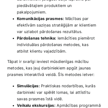
piedāvātajiem produktiem un
pakalpojumiem.
Komunikācijas⁢ prasmes:
Mācības ⁣par
efektīvām‌ saziņas stratēģijām ar klientiem
var uzlabot pārdošanas rezultātus.
Pārdošanas tehnika:
Iemācīties piemērot​
individuālas ‌pārdošanas metodes, ⁣kas
atbilst ​klientu vajadzībām.
Tāpat ir svarīgi ieviest mūsdienīgas mācību
metodes, kas ļauj darbiniekiem apgūt jaunas
prasmes interaktīvā ‍veidā. Šīs metodes ​ietver:
Simulācijas:
Praktiskas nodarbības, kurās⁢
darbinieki var spēlēt lomas, lai attīstītu
‍savas prasmes īstā vidē.
Veikalu ekskursijas:
⁣Apmācības programmā