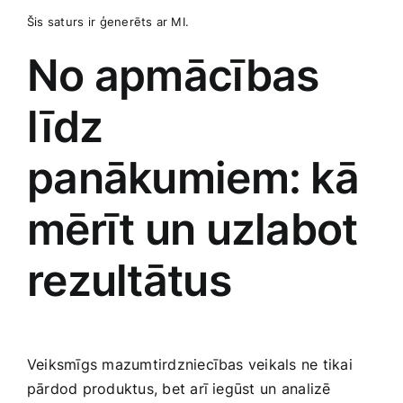
Šis‌ saturs⁤ ir ģenerēts ar MI.
No‍ apmācības
līdz
panākumiem: kā
mērīt un uzlabot
rezultātus
Veiksmīgs mazumtirdzniecības veikals ne​ tikai⁢
pārdod ‍produktus,‌ bet ‍arī iegūst ‌un⁤ analizē