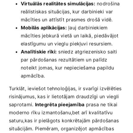
Virtuālās realitātes simulācijas:
nodrošina
reālistiskas situācijas, kur darbinieki ⁤var
mācīties un attīstīt ‌prasmes drošā vidē.
Mobilās aplikācijas:
ļauj⁤ darbiniekiem
mācīties jebkurā vietā⁤ un laikā, piedāvājot
elastīgumu un vieglu piekļuvi resursiem.
Analītiskie rīki:
sniedz atgriezenisko ‍saiti‌
par pārdošanas rezultātiem un‍ palīdz
noteikt jomas, kur nepieciešama papildu
apmācība.
Turklāt, ieviešot tehnoloģijas, ir svarīgi izvēlēties
risinājumus, kas ir lietotājam draudzīgi un⁤ viegli
saprotami.
Integrēta‍ pieejamība
prasa ne‌ tikai‍
moderno‌ rīku izmantošanu,bet​ arī ‍kvalitatīvu
saturu,kas ir pielāgots konkrētajām pārdošanas
situācijām.⁢ Piemēram,‍ organizējot ⁣apmācības