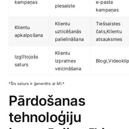
kampaņas
e-pasta
piesaiste
kampaņas
Klientu
Tiešsaistes
Klientu
uzticēšanās
‌čats,Klientu
apkalpošana
palielināšana
atsauksmes
Klientu⁣
Izglītojošs
izpratnes
Blogi,Videoklip
saturs
⁣veicināšana
*Šis saturs ‍ir ģenerēts ar MI.*
Pārdošanas
tehnoloģiju