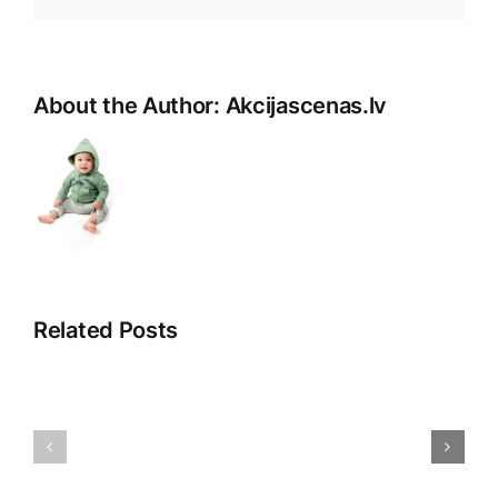
Pasts
About the Author:
Akcijascenas.lv
Related Posts
Saistītā
Atklājot
pieredze:
2025.
Iepazīšanās
gada
ar
Tirdzniec