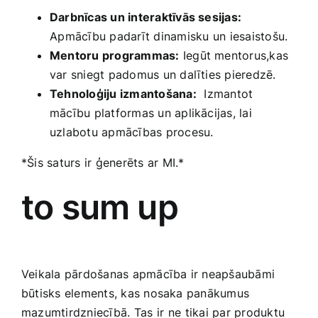
Darbnīcas un interaktīvās sesijas:
⁢Apmācību padarīt dinamisku ⁣un iesaistošu.
Mentoru programmas:
Iegūt mentorus,kas
var sniegt padomus un dalīties​ pieredzē.
Tehnoloģiju izmantošana:
⁤ Izmantot
mācību ​platformas un aplikācijas,‍ lai
uzlabotu apmācības procesu.
*Šis saturs ir ģenerēts⁣ ar MI.*
to sum⁣ up
Veikala pārdošanas apmācība ir neapšaubāmi
būtisks elements, kas ‌nosaka​ panākumus
mazumtirdzniecībā.⁢ Tas⁢ ir ⁤ne tikai par produktu