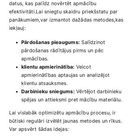
datus,⁣ kas palīdz novērtēt apmācību‍
efektivitāti.Lai sniegtu skaidru priekšstatu par
panākumiem,var izmantot dažādas metodes,kas​
iekļauj:
Pārdošanas pieaugums:
Salīdzinot
pārdošanas ⁤rādītājus ​pirms un pēc
⁢apmācības.
klientu ‌apmierinātība:
Veicot
apmierinātības aptaujas ⁣un ‍analizējot
klientu ‍atsauksmes.
Darbinieku sniegums:
Vērtējot darbinieku
spējas un attieksmi ⁢pret mācību ​materiālu.
Lai ⁤vislabāk optimizētu apmācību procesu,‌ ir
būtiski​ regulāri izvēlēt jaunas metodes‌ un rīkus.⁢
Var apsvērt šādas idejas: