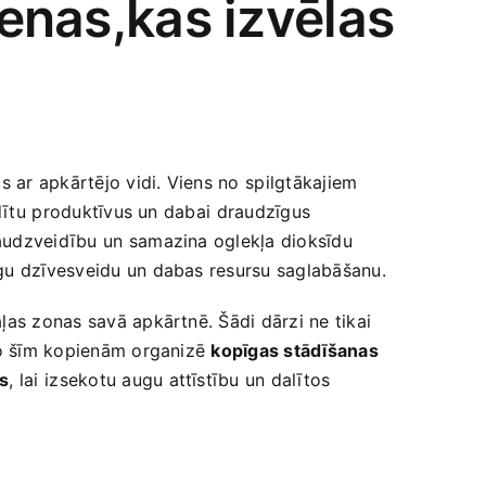
ienas,kas izvēlas
s ‌ar apkārtējo vidi. Viens no⁢ spilgtākajiem
adītu⁤ produktīvus un dabai ⁤draudzīgus
audzveidību​ un⁢ samazina‌ oglekļa dioksīdu
ējīgu ​dzīvesveidu un dabas resursu saglabāšanu.
aļas zonas savā apkārtnē. Šādi‍ dārzi ne tikai
 ⁢no šīm kopienām organizē
kopīgas stādīšanas
as
, lai ⁢izsekotu augu attīstību un dalītos