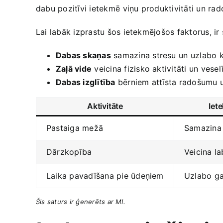
dabu pozitīvi ietekmē⁤ viņu produktivitāti un ra
Lai labāk izprastu šos ietekmējošos faktorus, i
Dabas skaņas
samazina​ stresu ⁣un uzlabo 
Zaļā vide
veicina fizisko aktivitāti un vese
Dabas izglītība
bērniem attīsta radošumu u
Aktivitāte
Iet
Pastaiga mežā
Samazina 
Dārzkopība
Veicina la
Laika pavadīšana pie ūdeņiem
Uzlabo ga
Šis‍ saturs ir ‌ģenerēts ar MI.