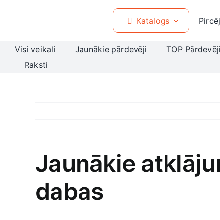
Skip
to
Katalogs
Pircē
content
Visi veikali
Jaunākie pārdevēji
TOP Pārdevēj
Raksti
Jaunākie atklāju
dabas