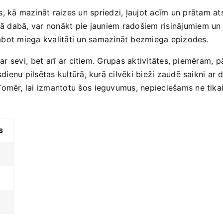
, ​kā mazināt ‌raizes un​ spriedzi, ⁢ļaujot acīm un prātam ⁤at
vā dabā,​ var⁣ nonākt pie jauniem ⁢radošiem risinājumiem u
labot miega⁣ kvalitāti un samazināt bezmiega epizodes.
ar sevi, ⁣bet arī ar⁤ citiem. Grupas aktivitātes, piemēram, pā
sdienu pilsētas kultūrā, kurā cilvēki bieži zaudē​ saikni ar 
mēr, lai izmantotu šos ⁤ieguvumus, ‌nepieciešams ne tikai 
s