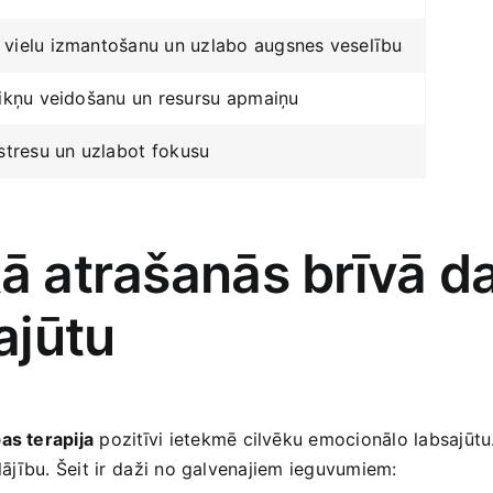
 vielu izmantošanu un uzlabo augsnes veselību
aikņu veidošanu un resursu⁣ apmaiņu
stresu un uzlabot ⁢fokusu
ā ‍atrašanās brīvā d
ajūtu
as terapija
pozitīvi ietekmē ‌cilvēku emocionālo ‍labsajūtu
lājību. Šeit ‍ir ⁣daži no galvenajiem ieguvumiem: