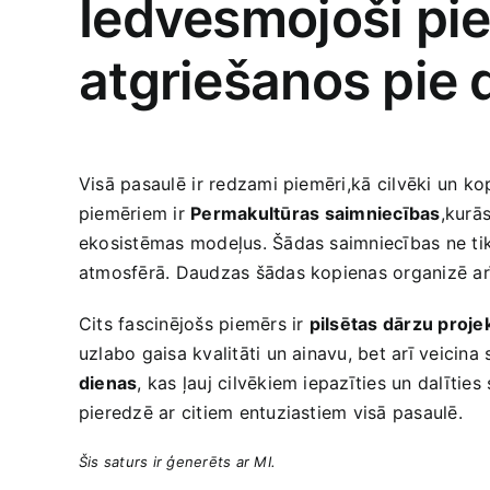
Iedvesmojoši piem
atgriešanos pie
Visā pasaulē⁢ ir redzami ‌piemēri,kā ⁣cilvēki un​ 
‍piemēriem ir
Permakultūras⁣ saimniecības
,kurās
ekosistēmas ‍modeļus. Šādas saimniecības ne tikai
atmosfērā. ​Daudzas šādas kopienas organizē​ a
Cits fascinējošs piemērs ir
pilsētas dārzu projek
uzlabo gaisa kvalitāti un ainavu, bet arī veicin
dienas
, kas ļauj cilvēkiem iepazīties un dalīti
pieredzē ar citiem entuziastiem‍ visā pasaulē.
Šis saturs ir ​ģenerēts ⁣ar MI.