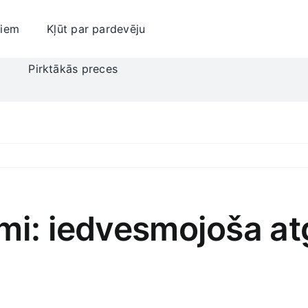
jiem
Kļūt par pardevēju
i
Pirktākās preces
mi: iedvesmojoša at