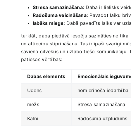
Stresa⁣ samazināšana:
Daba ir lielisks veids
Radošuma veicināšana:
Pavadot laiku⁢ brī
labāks miegs:
‌Dabā ⁣pavadīts ​laiks var uz
turklāt,⁣ daba​ piedāvā iespēju sazināties ne tikai 
un attiecību ​stiprināšanu. Tas ir īpaši svarīgi mū
savieno cilvēkus un uzlabo tiešo komunikāciju. To
patiesos⁤ vērtības:
Dabas elements
Emocionālais ieguvum
Ūdens
nomierinoša iedarbība
mežs
Stresa samazināšana
Kalni
Radošuma uzplūdums