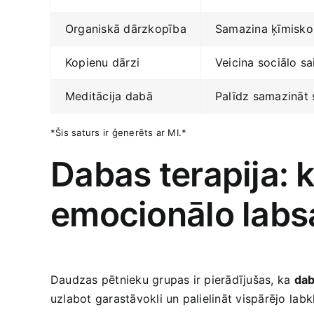
Organiskā dārzkopība
Samazina ‌ķīmisko
Kopienu dārzi
Veicina sociālo ​s
Meditācija⁤ dabā
Palīdz samazināt ⁣
*Šis saturs ‌ir ģenerēts​ ar MI.*
Dabas terapija: k
emocionālo labs
Daudzas pētnieku grupas‌ ir pierādījušas,⁣ ka
dab
uzlabot ​garastāvokli un palielināt vispārējo ⁤labk