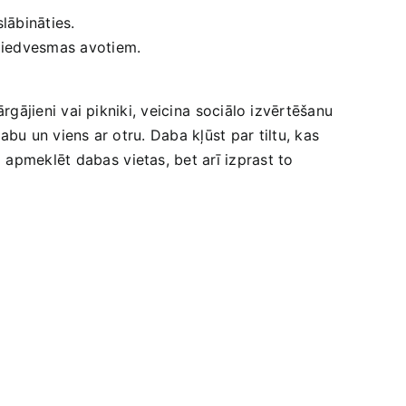
slābināties.
n ⁤iedvesmas avotiem.
rgājieni vai ​pikniki, veicina ⁢sociālo izvērtēšanu⁣
dabu un viens ar otru. Daba kļūst par⁢ tiltu, kas
apmeklēt‌ dabas⁣ vietas, bet arī izprast to