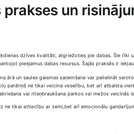
 prakses un risinājum
kdienas dzīves ⁣kvalitāti, atgriežoties pie ⁣dabas. Šie rīki 
mantojot pieejamus⁣ dabas resursus. Šajās⁤ praksēs​ ir iekļau
ana ārā un saules gaismas saņemšana var palielināt seroton
u patēriņš ne tikai veicina veselību, bet⁢ arī ⁤atbalsta viet
skriešana vai riteņbraukšana parkos vai mežos veicinās lab
z ne tikai attiecību ar zemi,bet arī ⁢emocionālu gandarījumu