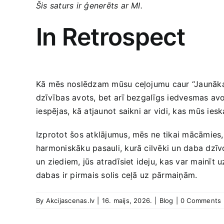
Šis saturs ir ģenerēts ar MI.
In Retrospect
Kā ​mēs ⁢noslēdzam mūsu‍ ceļojumu caur “Jaunākaj
dzīvības avots, bet ⁢arī bezgalīgs iedvesmas avots
⁤iespējas, kā‌ atjaunot saikni ar vidi, kas mūs ie
Izprotot šos atklājumus, mēs ⁤ne tikai mācāmies,⁢
harmoniskāku pasauli, ‍kurā cilvēki un daba dzīvo
un ziediem, jūs ⁣atradīsiet ideju, kas var mainīt u
dabas⁢ ir pirmais solis ceļā ⁤uz​ pārmaiņām.
By
Akcijascenas.lv
|
16. maijs, 2026.
|
Blog
|
0 Comments