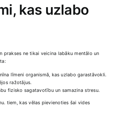
i, ⁤kas uzlabo
un‍ prakses ne tikai ‍veicina ‌labāku mentālo un
ta:
īna līmeni ⁤organismā, ‌kas uzlabo‌ garastāvokli.
ējos​ ražotājus.
u fizisko‌ sagatavotību un ⁢samazina ⁤stresu.
.‌ tiem, ⁢kas vēlas pievienoties šai vides‍