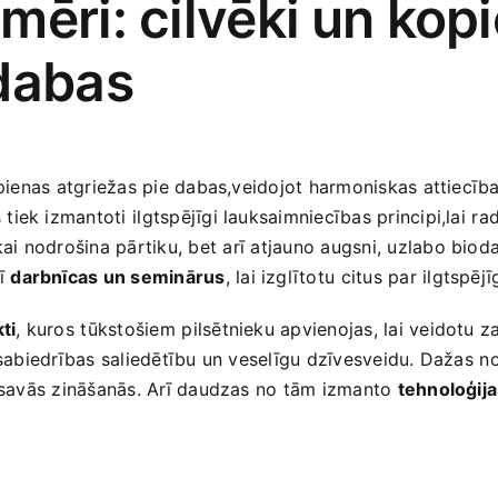
ēri: cilvēki ⁣un kop
 dabas
kopienas atgriežas ‍pie dabas,veidojot harmoniskas‌ attiecība
 tiek izmantoti ⁢ilgtspējīgi lauksaimniecības principi,lai⁤ r
 nodrošina pārtiku,‍ bet‌ arī ⁤atjauno ​augsni, uzlabo biod
rī
darbnīcas un seminārus
, lai izglītotu⁣ citus par ilgtsp
ti
, kuros⁢ tūkstošiem⁤ pilsētnieku apvienojas, lai veidotu z
a‌ sabiedrības saliedētību un​ veselīgu dzīvesveidu. Dažas
es savās zināšanās. Arī daudzas no tām‍ izmanto
tehnoloģij