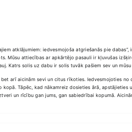
iem atklājumiem: iedvesmojoša⁢ atgriešanās pie dabas”, ir 
. Mūsu​ attiecības ar apkārtējo ​pasauli ir kļuvušas ​izšķir
skauj. Katrs solis uz dabu ir⁣ solis tuvāk pašiem sev un mūsu
 bet⁣ arī aicinām sevi un citus rīkoties. Iedvesmojoties ⁢no
 kopā. Tāpēc, kad⁢ nākamreiz dosieties ārā, apstājieties un
ztveri un rīcību gan jums, gan⁢ sabiedrībai kopumā. ​Aicinām 