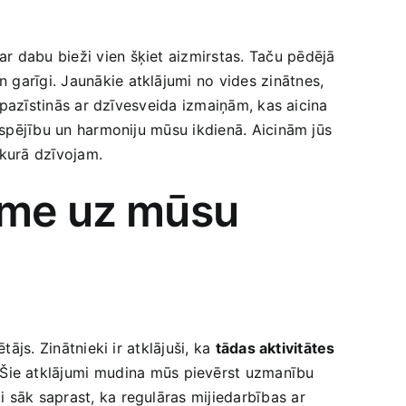
r dabu bieži ‌vien šķiet aizmirstas. Taču pēdējā
‍ garīgi. Jaunākie atklājumi no vides zinātnes,
 iepazīstinās ar dzīvesveida izmaiņām, kas aicina
lgtspējību un harmoniju mūsu ikdienā.​ Aicinām jūs
 ​kurā dzīvojam.
kme uz ⁣mūsu
tājs. Zinātnieki ir atklājuši, ka
tādas ‍aktivitātes
 Šie atklājumi ⁤mudina mūs pievērst uzmanību
i sāk saprast, ka ‍regulāras mijiedarbības ar