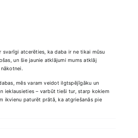
svarīgi atcerēties, ka daba ir ne tikai mūsu
ošas, ⁢un šie jaunie atklājumi​ mums atklāj
 nākotnei.
 ​dabas, mēs varam veidot ilgtspējīgāku ‌un
 ieklausieties – varbūt tieši tur, starp kokiem
ikvienu⁤ paturēt ‍prātā, ka ‌atgriešanās ⁢pie