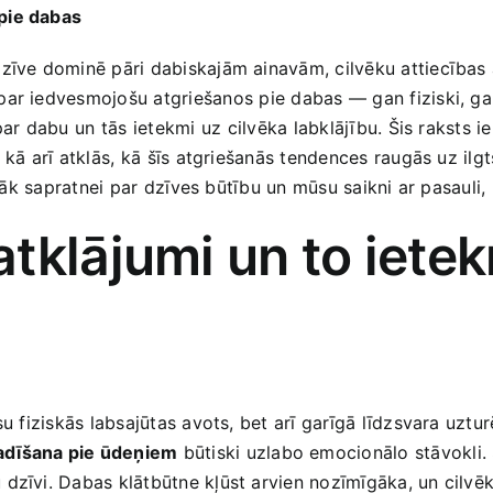
pie ​dabas
dzīve dominē‌ pāri dabiskajām ainavām, cilvēku attiecības a
r iedvesmojošu atgriešanos ⁣pie ​dabas — ​gan fiziski, gan
par dabu⁤ un tās ietekmi uz ⁢cilvēka labklājību. Šis raksts
, kā arī ‍atklās,⁣ kā šīs atgriešanās tendences raugās ‌uz i
tuvāk sapratnei ⁣par dzīves būtību un mūsu saikni ar pasauli,
atklājumi‍ un to iete
u‍ fiziskās labsajūtas avots, bet arī garīgā līdzsvara uzturē
vadīšana pie ūdeņiem
būtiski uzlabo emocionālo stāvokli.
dzīvi. Dabas klātbūtne ‌kļūst arvien nozīmīgāka, un cilvēk