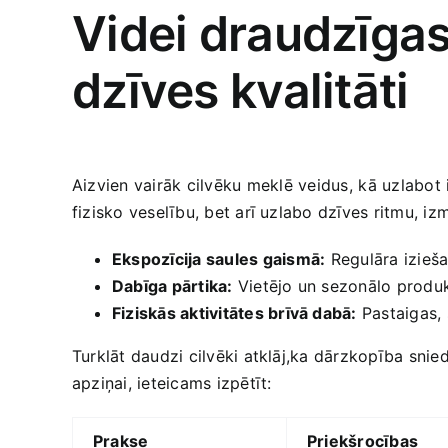
Videi draudzīgas
dzīves kvalitāti
Aizvien vairāk cilvēku⁤ meklē veidus, ⁣kā uzlabot i
fizisko ‌veselību, bet arī uzlabo dzīves ritmu, iz
Ekspozīcija saules gaismā:
⁢Regulāra‌ izieš
Dabīga pārtika:
Vietējo‌ un sezonālo ‌produkt
Fiziskās aktivitātes brīvā dabā:
Pastaigas, 
Turklāt daudzi ‍cilvēki atklāj,ka dārzkopība snied
apziņai, ieteicams izpētīt:
Prakse
Priekšrocības