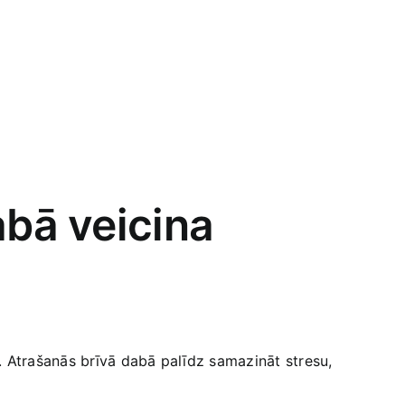
abā veicina
. Atrašanās brīvā dabā palīdz samazināt stresu,​