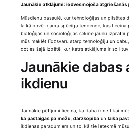
Jaunākie⁤ atklājumi: iedvesmojoša atgriešanās 
Mūsdienu pasaulē,‌ kur tehnoloģijas un pilsētas 
laikā novērojama spēcīga tendence, kas liecina pa
bioloģijas⁢ un socioloģijas sekmē jaunu​ izpratni 
mūs meklēt​ līdzsvaru ⁤starp ‌tehnoloģiju⁣ un dabu
doties šajā‌ izpētē, kur katrs atklājums ir ⁤soli 
Jaunākie ​dabas 
ikdienu
Jaunākie pētījumi liecina, ka daba ir‍ ne tikai mūs
kā pastaigas pa mežu
,
dārzkopība
un
laika ​pa
ikdienas​ paradumiem un to, kā ⁢tie ietekmē mūsu 