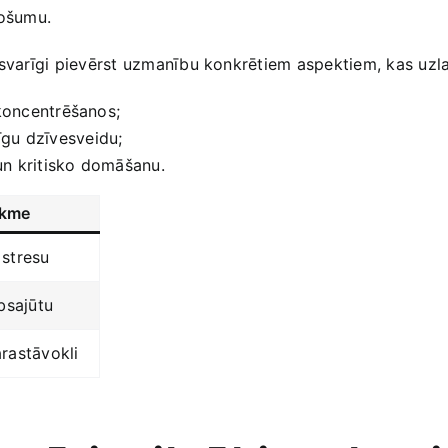
došumu.
r svarīgi pievērst uzmanību konkrētiem‌ aspektiem, kas ⁢uz
koncentrēšanos;
līgu dzīvesveidu;
n kritisko domāšanu.
ekme
stresu
bsajūtu
rastāvokli