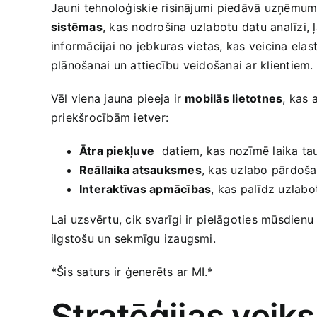
Jauni⁣ tehnoloģiskie risinājumi piedāvā uzņēmuma
sistēmas
, kas nodrošina uzlabotu datu analīzi, 
informācijai no jebkuras vietas, kas veicina elast
plānošanai un attiecību veidošanai ar klientiem.
Vēl ‍viena jauna pieeja ir
mobilās lietotnes
, kas 
priekšrocībām ietver:
Ātra piekļuve
⁣ datiem, kas nozīmē laika ta
Reāllaika atsauksmes
, kas uzlabo pārdoš
Interaktīvas apmācības
, kas‍ palīdz uzlab
Lai uzsvērtu, cik svarīgi ir⁤ pielāgoties mūsdie
ilgstošu un sekmīgu izaugsmi.
*Šis saturs ir ģenerēts ar⁣ MI.*
Stratēģijas vei