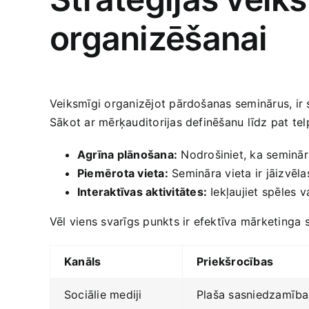
organizēšanai
Veiksmīgi organizējot ‌pārdošanas seminārus, ir 
Sākot ar mērķauditorijas definēšanu līdz pat tel
Agrīna plānošana:
Nodrošiniet, ka seminārs
Piemērota vieta:
Semināra ⁣vieta ir jāizvēl
Interaktīvas aktivitātes:
Iekļaujiet spēles v
Vēl viens svarīgs punkts ir efektīva mārketinga s
Kanāls
Priekšrocības
Sociālie mediji
Plaša sasniedzamība 