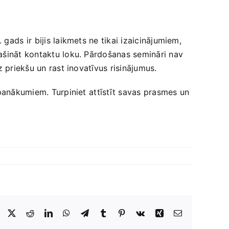
ads ⁢ir bijis laikmets ne tikai izaicinājumiem,
ašināt kontaktu loku. Pārdošanas semināri‌ nav
z priekšu un rast inovatīvus risinājumus.
 panākumiem. Turpiniet ⁢attīstīt savas prasmes un
Facebook
X
Reddit
LinkedIn
WhatsApp
Telegram
Tumblr
Pinterest
Vk
Xing
E-
Pasts