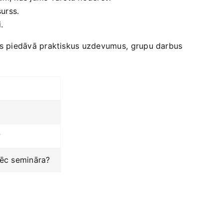
surss.
.
inārs piedāvā praktiskus uzdevumus,⁣ grupu darbus
?
 pēc semināra?