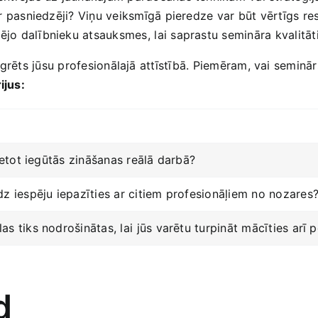
ir pasniedzēji? Viņu veiksmīgā pieredze var būt vērtīgs re
ējo dalībnieku atsauksmes,⁢ lai saprastu semināra kvalitāti
 integrēts‌ jūsu profesionālajā attīstībā. Piemēram, vai sem
ijus:
lietot iegūtās ‍zināšanas reālā darbā?
z iespēju iepazīties ar ​citiem ​profesionāļiem no nozares
s tiks nodrošinātas, lai⁢ jūs varētu turpināt mācīties arī
d