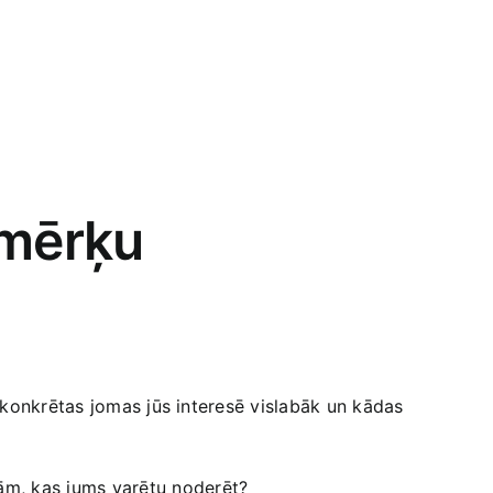
 mērķu
 konkrētas jomas jūs interesē vislabāk ​un kādas
m, ⁤kas jums varētu noderēt?