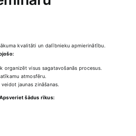
ākuma kvalitāti ⁣un dalībnieku apmierinātību.
ojošo:
bāk organizēt visus sagatavošanās procesus.
 patīkamu atmosfēru.
un veidot jaunas zināšanas.
Apsveriet šādus rīkus: