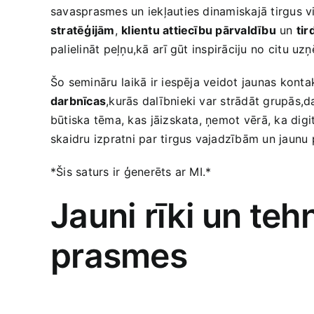
savasprasmes un iekļauties dinamiskajā tirgus 
stratēģijām
,
klientu attiecību pārvaldību
un
tir
palielināt peļņu,kā⁢ arī gūt inspirāciju no ⁣citu 
Šo semināru⁢ laikā ir iespēja veidot‍ jaunas kont
darbnīcas
,kurās ‌dalībnieki var strādāt grupās,d
būtiska tēma, kas⁣ jāizskata, ņemot ⁣vērā, ka dig
skaidru izpratni par tirgus ​vajadzībām un jaunu ‌p
*Šis ‍saturs ir ģenerēts‌ ar MI.*
Jauni rīki un te
prasmes