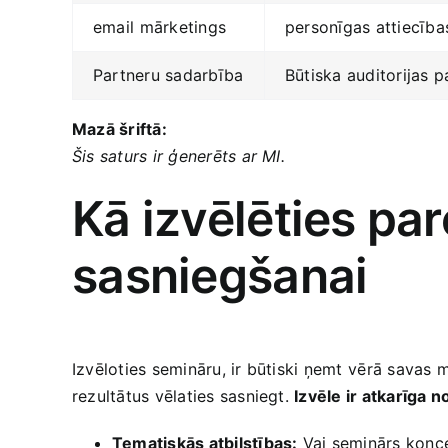
email⁢ mārketings
personīgas attiecība
Partneru sadarbība
Būtiska auditorijas p
Mazā šriftā:
Šis saturs ir ģenerēts ar MI.
Kā izvēlēties pa
sasniegšanai
Izvēloties ‌semināru, ir būtiski ņemt⁣ vērā sava
rezultātus vēlaties sasniegt.
Izvēle ir atkarīga n
Tematiskās atbilstības:
Vai seminārs konce