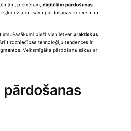
ām tēmām, piemēram,
digitālām pārdošanas
odes,kā uzlabot savu pārdošanas procesu un
tiem. Pasākumi bieži ​vien ietver
praktiskus
Arī tirdzniecības tehnoloģiju tendences ir
 ‌segmentos.‍ Veiksmīgāka pārdošana sākas ar
bo pārdošanas