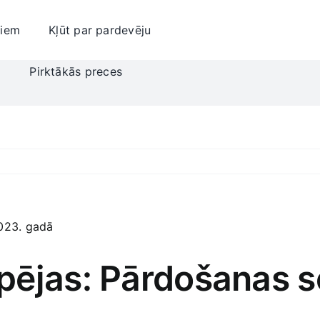
jiem
Kļūt par pardevēju
i
Pirktākās preces
pējas: Pārdošanas s