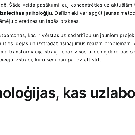
vidē. Šāda veida pasākumi ļauj koncentrēties ‌uz aktuāl
dzniecības psiholoģiju
. Dalībnieki var apgūt jaunas met
uzņēmēju pieredzes un labās prakses.
aktpersonas, kas ir vērstas uz sadarbību⁢ un jauniem projek
alīties idejās un izstrādāt risinājumus reālām​ problēmām. 
itālā‍ transformācija strauji ⁣ienāk visos uzņēmējdarbības
ieeju izstrādi, kuru ‌semināri palīdz attīstīt.
hnoloģijas, kas uzla