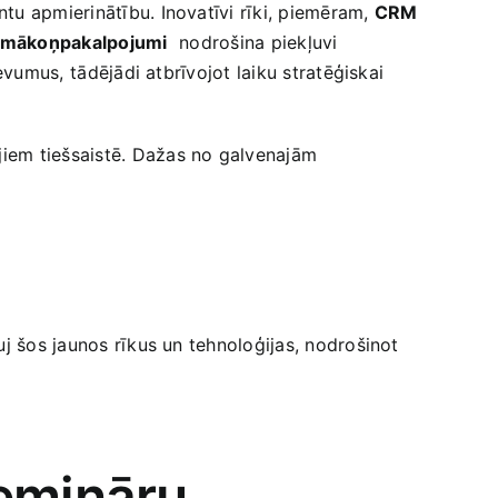
u‍ apmierinātību. Inovatīvi rīki, piemēram,​
CRM
mākoņpakalpojumi
⁣ nodrošina piekļuvi
evumus,⁣ tādējādi atbrīvojot laiku stratēģiskai
ējiem tiešsaistē. Dažas no galvenajām
uj šos jaunos rīkus un tehnoloģijas, nodrošinot
semināru