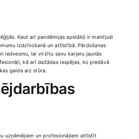
ijās. Kaut arī pandēmijas apstākļi ir mainījuši
ņēmumu izdzīvošanā un‌ attīstībā. Pārdošanas
un iedvesmu, lai virzītu savu karjeru jaunās
sionāļi, kā arī dažādas⁣ iespējas, ko piedāvā
kas gaida aiz stūra.
ējdarbības
ju uzņēmējiem un profesionāļiem attīstīt