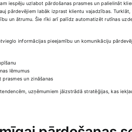
m iespēju uzlabot pārdošanas prasmes‍ un ⁣palielināt klient
ļauj pārdevējiem labāk izprast klientu vajadzības. Turklāt,
ību‌ un ātrumu.‌ Šie rīki arī palīdz automatizēt rutīnas uzd
atvieglo informācijas pieejamību ⁣un komunikāciju pārdev
upīšanu
anas lēmumus
ot prasmes ⁣un zināšanas
nu tendencēm, uzņēmumiem jāizstrādā stratēģijas, kas iekļa
ksmīgai pārdošanas 