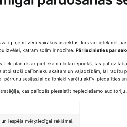
svarīgi ņemt vērā vairākus aspektus, kas var ietekmēt pas
pu izvēlei, katram solim ir nozīme.
Pārliecinieties par sek
 tiek plānots ar pietiekamu laiku iepriekš, tas palīdz la
as atbilstoši dalībnieku skaitam un vajadzībām, lai radītu
ai pārrunu sesijas,lai dalībnieki varētu aktīvi piedalīties 
tratēģija, kas palīdzēs piesaistīt nepieciešamo auditoriju.
un iespēja mērķtiecīgai reklāmai.