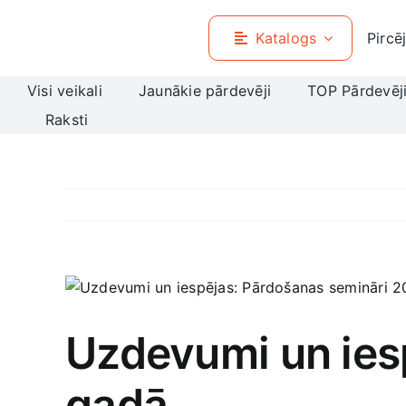
Skip
to
Katalogs
Pircē
content
Visi veikali
Jaunākie pārdevēji
TOP Pārdevēj
Raksti
View
Larger
Image
Uzdevumi un ies
gadā