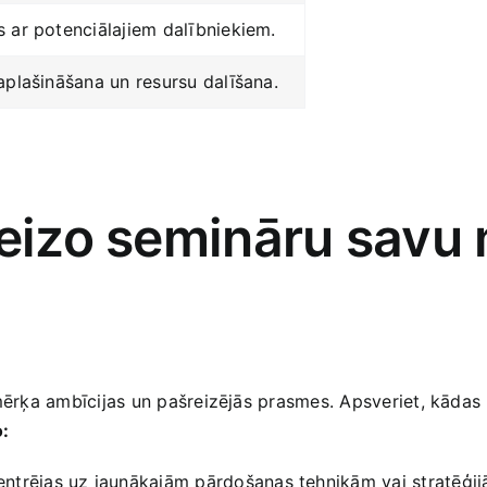
s ar potenciālajiem dalībniekiem.
aplašināšana un resursu ‌dalīšana.
reizo​ semināru savu
s mērķa ambīcijas un pašreizējās prasmes. Apsveriet, kādas
o:
ntrējas uz jaunākajām pārdošanas tehnikām vai stratēģijā