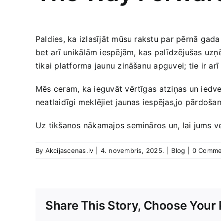
Paldies,‍ ka izlasījāt mūsu rakstu par pērnā gada
⁤bet arī unikālām iespējām, kas palīdzējušas uzņ
tikai platforma jaunu zināšanu ‍apguvei; tie ir a
Mēs ceram, ka ieguvāt vērtīgas ⁤atziņas un iedve
neatlaidīgi meklējiet jaunas iespējas,jo pārdoša
Uz tikšanos nākamajos semināros un, ​lai jums⁢ 
By
Akcijascenas.lv
|
4. novembris, 2025.
|
Blog
|
0 Comme
Share This Story, Choose Your 