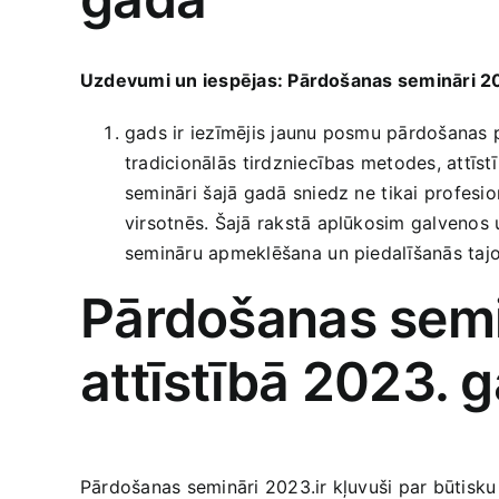
Uzdevumi un iespējas: Pārdošanas semināri 2
gads ir iezīmējis jaunu posmu pārdošanas pa
tradicionālās ⁣tirdzniecības ‌metodes, attī
semināri⁣ šajā gadā sniedz ne ⁣tikai profesi
virsotnēs. Šajā rakstā aplūkosim galvenos
semināru apmeklēšana⁣ un piedalīšanās tajo
Pārdošanas sem
attīstībā ​2023. 
Pārdošanas semināri 2023.ir kļuvuši par būtisku 