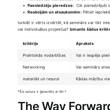
Pasniedzēju pieredzes:
⁢ Cik pieredzējuši 
Reakcijām un atsauksmēm:
Pētiet iepriekš
turklāt​ ir vērts‍ izvērtēt, kā seminārs var⁣ tikt
vai individuālus⁣ projektus?
Izmanto​ šādus kritēr
kritērijs
Apraksts
Praktiskās nodarbības
Vai ir iespēja ​pie
Networking
Vai seminārs snied
materiāli un ⁣resursi
Kādas mācību viela
*Šis saturs ir ģenerēts ar MI.*
The Way Forwar