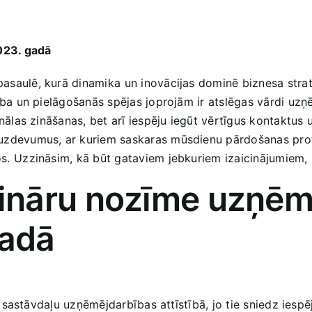
023. gadā
saulē, kurā dinamika ⁤un inovācijas dominē biznesa stratēģ
stība un pielāgošanās spējas joprojām ir atslēgas vārdi uz
onālas zināšanas, bet arī iespēju iegūt vērtīgus kontaktus 
 uzdevumus, ar kuriem saskaras mūsdienu pārdošanas profe
s.⁢ Uzzināsim, kā būt gataviem jebkuriem izaicinājumiem, 
ināru nozīme uzņēm
gadā
sastāvdaļu uzņēmējdarbības attīstībā, jo‌ tie sniedz iespē