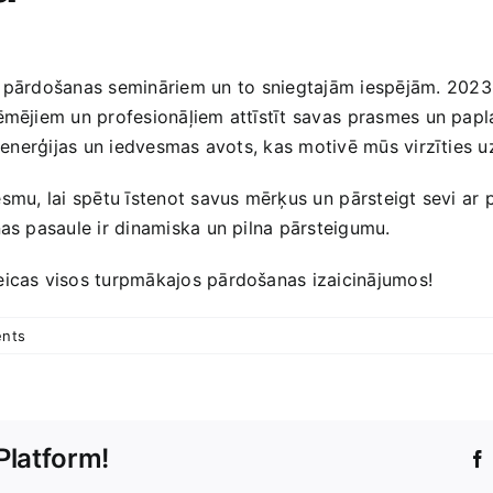
 pārdošanas semināriem un to ⁤sniegtajām iespējām.⁣ 2023. g
ēmējiem un profesionāļiem attīstīt savas ⁣prasmes un papl
rī enerģijas un iedvesmas avots, kas ‍motivē mūs virzīties u
smu, ⁤lai spētu īstenot savus mērķus un ⁤pārsteigt sevi ar
nas pasaule ir dinamiska un pilna pārsteigumu.
veicas visos turpmākajos pārdošanas izaicinājumos!
nts
Platform!