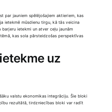
ūst par jauniem spēlējošajiem aktieriem,⁣ kas
ja ietekmē mūsdienu tirgu, kā‍ tās ⁤veicina
 barjeru ​ietekmi un atver ceļu ​jaunām
tēmā, kas ‍sola pārsteidzošas ⁢perspektīvas
 ietekme⁣ uz
šāku ‍valstu ekonomikas integrāciju. ⁣Šie bloki ​
bību rezultātā, tirdzniecības ​bloki ⁢var radīt