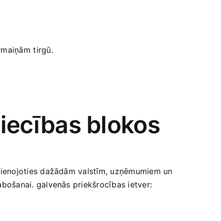
maiņām⁢ tirgū.
niecības blokos
⁢Apvienojoties​ dažādām valstīm, uzņēmumiem un
zlabošanai. galvenās priekšrocības ietver: