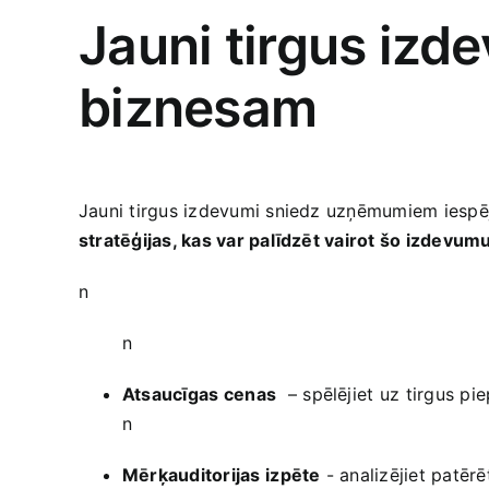
Jauni tirgus izde
biznesam
Jauni tirgus izdevumi sniedz uzņēmumiem iespēju 
stratēģijas, kas var palīdzēt vairot šo izdevumu 
n
n
Atsaucīgas ⁤cenas
⁤ – spēlējiet ⁤uz​ tirgus pi
n
Mērķauditorijas⁢ izpēte
‌- analizējiet patēr