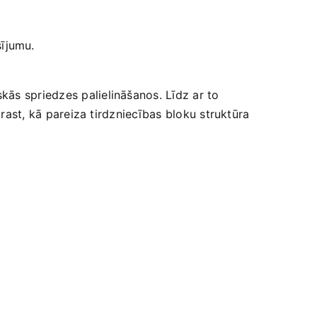
sījumu.
ās spriedzes palielināšanos. Līdz ar to⁣
ast,​ kā pareiza‌ tirdzniecības bloku ‌struktūra