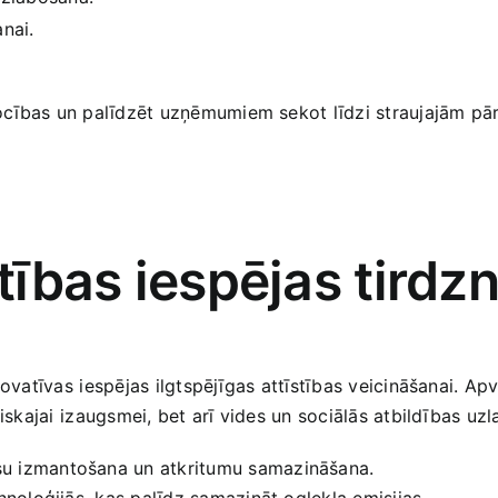
nai.
ocības un palīdzēt uzņēmumiem sekot‌ līdzi straujajām pār
stības iespējas tirdz
inovatīvas ⁢iespējas ilgtspējīgas attīstības veicināšanai. 
iskajai⁢ izaugsmei,‍ bet arī vides un sociālās ‍atbildības u
rsu izmantošana un atkritumu‍ samazināšana.
hnoloģijās, kas palīdz ‌samazināt oglekļa​ emisijas.