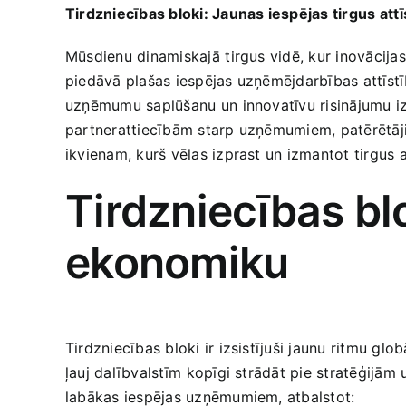
Tirdzniecības bloki: Jaunas iespējas tirgus ⁢attī
Mūsdienu ‌dinamiskajā⁤ tirgus vidē, kur inovācija
piedāvā plašas iespējas uzņēmējdarbības attīstība
uzņēmumu​ saplūšanu ⁢un innovatīvu risinājumu izs
partnerattiecībām starp uzņēmumiem, patērētājie
ikvienam, kurš ‍vēlas izprast un izmantot tirgus a
Tirdzniecības blo
ekonomiku
Tirdzniecības bloki ir izsistījuši jaunu ritmu glob
ļauj dalībvalstīm⁢ kopīgi strādāt pie stratēģijām ⁤
‌labākas iespējas​ uzņēmumiem, atbalstot: