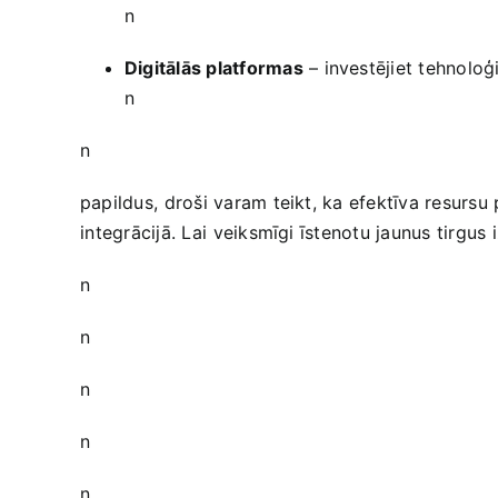
n
Digitālās platformas
– ​investējiet tehnoloģ
n
n
papildus,⁢ droši varam teikt, ka efektīva​ resurs
⁢integrācijā. Lai⁤ veiksmīgi īstenotu ‍jaunus tirg
n
n
n
n
n