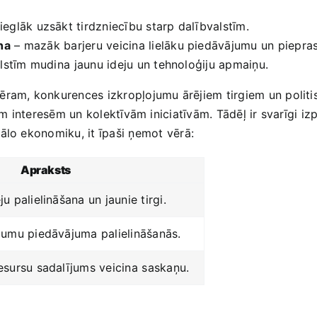
glāk uzsākt ​tirdzniecību starp dalībvalstīm.
na
– mazāk⁣ barjeru ​veicina ‌lielāku ​piedāvājumu un piepra
lstīm mudina ⁣jaunu ‍ideju un tehnoloģiju apmaiņu.
ram, konkurences izkropļojumu ārējiem tirgiem‍ un politisk
ām interesēm un kolektīvām iniciatīvām. Tādēļ ir svarīgi izpr
ālo ‌ekonomiku, it īpaši ņemot⁣ vērā:
Apraksts
 ​palielināšana un jaunie tirgi.
jumu piedāvājuma palielināšanās.
esursu sadalījums veicina⁤ saskaņu.