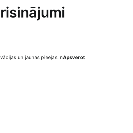
 risinājumi
ācijas‍ un jaunas pieejas. n
Apsverot