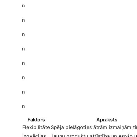
n
n
n
n
n
n
n
n
Faktors
Apraksts
Flexibilitāte
Spēja pielāgoties ātrām izmaiņām ti
Inovācijas
Jaunu produktu ⁣attīstība ‌un esošo 