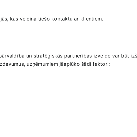
ijās, kas veicina tiešo kontaktu ar klientiem.
u pārvaldība un⁤ stratēģiskās partnerības izveide var​ būt 
us⁢ izdevumus, uzņēmumiem jāaplūko šādi faktori: