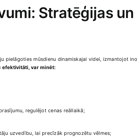
vumi: ⁣Stratēģijas un
pielāgoties mūsdienu⁣ dinamiskajai videi, izmantojot inov
efektivitāti, var minēt:
eprasījumu, regulējot​ cenas‌ reāllaikā;
ētāju uzvedību, ‌lai​ precīzāk prognozētu vēlmes;