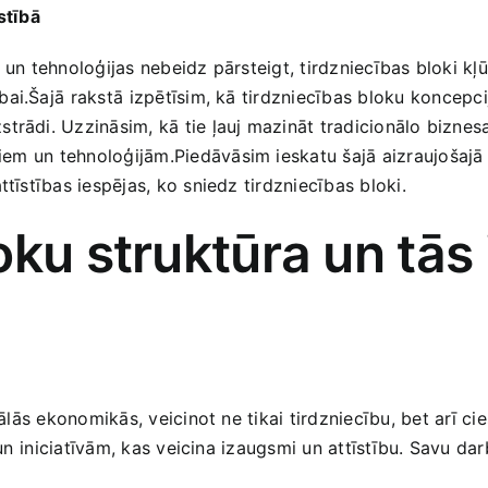
stībā
s​ un tehnoloģijas nebeidz pārsteigt, tirdzniecības bloki kļ
i.Šajā⁣ rakstā ⁢izpētīsim, kā tirdzniecības bloku ⁢koncepci
trādi. Uzzināsim, kā tie ļauj mazināt tradicionālo biznesa
m un⁢ tehnoloģijām.Piedāvāsim ieskatu šajā aizraujošajā ⁣
ttīstības iespējas, ko sniedz ‌tirdzniecības bloki.
ku​ struktūra un tās
ālās ekonomikās,‍ veicinot ne tikai tirdzniecību,⁢ bet arī cie
un ⁢iniciatīvām, kas veicina izaugsmi un‍ attīstību. ​Savu dar