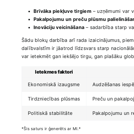
Brīvāka piekļuve tirgiem
– uzņēmumi var vie
Pakalpojumu‌ un preču plūsmu‍ palielināša
Inovāciju veicināšana
– sadarbība ⁢starp va
Šādu blokų darbība arī rada izaicinājumus, piemē
dalībvalstīm ir jāatrod līdzsvars ⁢starp⁣ nacionāl
var ​ietekmēt gan ‌iekšējo tirgu, gan plašāku glob
Ietekmes faktori
Ekonomiskā izaugsme
Audzēšanas iespēju
Tirdzniecības ⁢plūsmas
Preču un pakalpo
Politiskā stabilitāte
Pakalpojumu ‍un‍ r
*Šis saturs ⁢ir ģenerēts ar MI.*