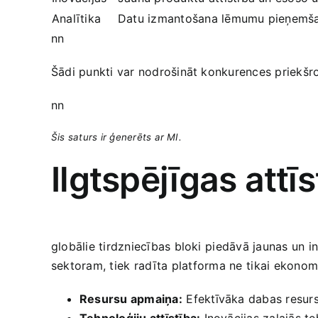
Analītika
Datu izmantošana lēmumu‌ pieņemša
nn
Šādi punkti‌ var nodrošināt konkurences priekšr
nn
Šis saturs ir ģenerēts ar MI.
Ilgtspējīgas attī
globālie ​tirdzniecības bloki ⁣piedāvā jaunas un 
sektoram, tiek ⁣radīta ⁢platforma ne ⁣tikai ekonom
Resursu apmaiņa:
⁣Efektīvāka‌ dabas resu
Tehnoloģiju attīstība:
Inovācijas zaļajās‌ te