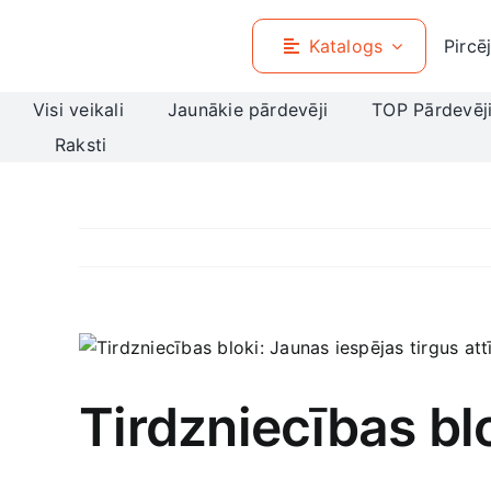
Skip
to
Katalogs
Pircē
content
Visi veikali
Jaunākie pārdevēji
TOP Pārdevēj
Raksti
View
Larger
Image
Tirdzniecības blo