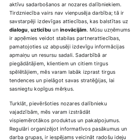
aktīvu sadarbošanos ar‍ nozares dalībniekiem.
Tirdzniecība ‍vairs nav vienpusēja darbība;‌ tā ir
savstarpēji⁣ izdevīgas attiecības, kas balstītas uz
dialogu
,
uzticību
un
inovācijām
.⁣ Mūsu uzņēmums
ir apņēmies veidot stabilas partnerattiecības,
pamatojoties uz abpusēji izdevīgu informācijas
apmaiņu un resursu‌ sadali. Sadarbībā ar
piegādātājiem, klientiem un citiem tirgus
spēlētājiem, ‌mēs varam labāk izprast tirgus
tendences un pielāgot‍ savas stratēģijas, lai
sasniegtu kopīgus ​mērķus.
Turklāt, ⁤pievēršoties nozares dalībnieku
vajadzībām, mēs varam‍ izstrādāt
vispiemērotākos produktus un pakalpojumus.
Regulāri organizējot informatīvos pasākumus un
darba grupas, ir iespējams veicināt radošu ideju