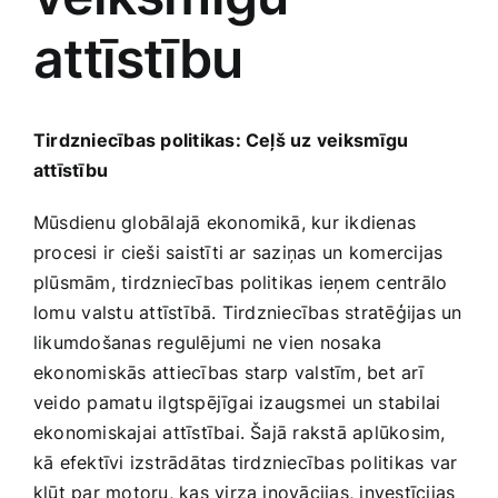
attīstību
Jaunākie pārdevēji
Grāmatas
Pirktākās preces
Gudrā māja
Tirdzniecības​ politikas: Ceļš uz veiksmīgu
attīstību
Raksti
Mājai un remontam
Mūsdienu globālajā ekonomikā, kur ikdienas
procesi ir cieši saistīti ar saziņas un ⁣komercijas
‍plūsmām, tirdzniecības politikas ieņem centrālo
Mājražotājiem
lomu ⁢valstu attīstībā. Tirdzniecības stratēģijas un
likumdošanas regulējumi ne vien nosaka
Mājsaimniecības preces
ekonomiskās attiecības ‌starp valstīm, bet arī
veido pamatu ilgtspējīgai izaugsmei un stabilai
Mēbeles un interjers
ekonomiskajai attīstībai. Šajā rakstā aplūkosim,
kā efektīvi izstrādātas tirdzniecības politikas var
kļūt par motoru, kas virza inovācijas, investīcijas