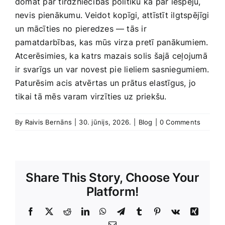
domāt par tirdzniecības politiku kā par iespēju,
nevis⁣ pienākumu. Veidot kopīgi, attīstīt ilgtspējīgi
un mācīties no pieredzes — tās ir
pamatdarbības, kas⁢ mūs virza ⁢pretī panākumiem.
Atcerēsimies, ka katrs mazais solis šajā ceļojumā
ir svarīgs un⁢ var novest pie lieliem sasniegumiem.⁢
Paturēsim acis atvērtas​ un prātus elastīgus, jo
tikai tā mēs varam virzīties uz‌ priekšu.
By
Raivis Bernāns
|
30. jūnijs, 2026.
|
Blog
|
0 Comments
Share This Story, Choose Your
Platform!
Facebook
X
Reddit
LinkedIn
WhatsApp
Telegram
Tumblr
Pinterest
Vk
Xing
E-