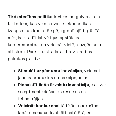
Smaržas, kosmētika
Tirdzniecības politika
ir viens no galvenajiem
Sports, tūrisms un atpūta
faktoriem, kas veicina valsts ekonomikas
izaugsmi un konkurētspēju globālajā ‍tirgū. Tās
mērķis ir‍ radīt labvēlīgus⁢ apstākļus
TV un Sadzīves tehnika
komercdarbībai un​ veicināt vietējo ⁢uzņēmumu
attīstību. Pareizi ​izstrādātās tirdzniecības
Zoo preces
politikas palīdz:
Stimulēt uzņēmumu ⁤inovācijas
, veicinot
jaunus produktus un pakalpojumus.
Piesaistīt‍ tiešo ārvalstu investīciju
, kas var
sniegt nepieciešamos resursus un
tehnoloģijas.
Veicināt konkurenci
,tādējādi nodrošinot
labāku cenu un kvalitāti patērētājiem.