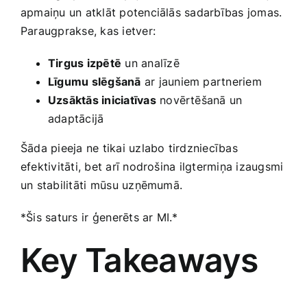
apmaiņu un atklāt potenciālās sadarbības jomas.
Paraugprakse, kas ietver:
Tirgus izpētē
un analīzē
Līgumu slēgšanā
ar jauniem partneriem
Uzsāktās iniciatīvas
novērtēšanā un
adaptācijā
Šāda pieeja ne tikai uzlabo tirdzniecības
efektivitāti, bet arī nodrošina ilgtermiņa ‌izaugsmi
un stabilitāti⁤ mūsu uzņēmumā.
*Šis saturs ir ⁣ģenerēts ar MI.*
Key Takeaways