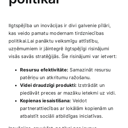
Ilgtspējība un inovācijas ir divi ‌galvenie pīlāri,
kas veido pamatu ‍modernam tirdzniecības
politikai.Lai panāktu veiksmīgu attīstību,
uzņēmumiem ir jāintegrē ilgtspējīgi risinājumi
visās savās stratēģijās. Šie risinājumi var ⁢ietvert:
Resursu efektivitāte:
Samazināt resursu
patēriņu un atkritumu ražošanu.
Videi draudzīgi produkti:
Izstrādāt un
piedāvāt preces ar mazāku ietekmi uz vidi.
Kopienas ​iesaistīšana:
Veidot
partnerattiecības ar lokālām kopienām‍ un
atbalstīt sociāli atbildīgas iniciatīvas.