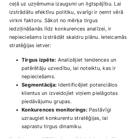
ceļā uz uzņēmuma izaugsmi un⁤ ilgtspējību. Lai
izstrādātu efektīvu politiku, svarīgi ‍ir ​ņemt vērā
virkni faktoru. Sākot ⁢no mērķa ‌tirgus
iedziļināšanās līdz konkurences analīzei, ir
nepieciešams izstrādāt skaidru plānu. Ieteicamās
stratēģijas ietver:
Tirgus izpēte:
Analizējiet⁣ tendences un
patērētāju uzvedību, lai noteiktu, kas ir
nepieciešams.
Segmentācija:
​Identificējiet potenciālos
klientus​ un izveidojiet ‌viņiem pielāgotas
piedāvājumu ⁢grupas.
Konkurences monitorings:
Pastāvīgi
uzraugiet konkurentu stratēģijas, lai
saprastu tirgus dinamiku.