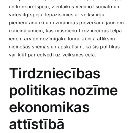
Medicīnas preces
un konkurētspēju, vienlaikus veicinot sociālo un
vides​ ilgtspēju. Iepazīsimies ar veiksmīgu
Mobilie telefoni, planšetdatori
piemēru⁢ analīzi un uzmanības⁤ pievēršanu jauniem
izaicinājumiem, kas ‍mūsdienu tirdzniecības telpā
ieņem arvien⁢ nozīmīgāku lomu. Jūnijā atliksim
Pakalpojumi
nicinošās shēmās un apskatīsim, kā šīs politikas
var kļūt par ceļvedi ‌uz veiksmes ceļa.
Pārtikas preces
Tirdzniecības
Preces birojam
politikas nozīme
Preces pieaugušajiem
ekonomikas
attīstībā
Rotaļlietas, bērnu preces