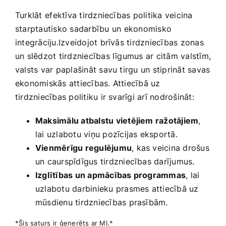
Turklāt⁤ efektīva tirdzniecības politika veicina
starptautisko sadarbību un ⁣ekonomisko
integrāciju.Izveidojot brīvās tirdzniecības zonas
un slēdzot‍ tirdzniecības līgumus ar citām‍ valstīm,
valsts var paplašināt savu tirgu un stiprināt savas
ekonomiskās attiecības. Attiecībā uz
tirdzniecības politiku ir svarīgi arī‍ nodrošināt:
Maksimālu atbalstu vietējiem ražotājiem
,
lai uzlabotu viņu pozīcijas eksportā.
Vienmērīgu regulējumu
, kas veicina drošus
un caurspīdīgus ​tirdzniecības ​darījumus.
Izglītības un apmācības programmas
, lai
uzlabotu darbinieku prasmes attiecībā uz
mūsdienu tirdzniecības prasībām.
*Šis saturs ir ģenerēts ar MI.*