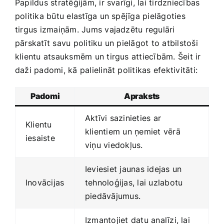
Papildus stratēģijām, ir ‍svarīgi, lai tirdzniecības
politika būtu elastīga un spējīga pielāgoties
tirgus izmaiņām. Jums vajadzētu regulāri
pārskatīt savu politiku un pielāgot to atbilstoši
klientu atsauksmēm un tirgus attiecībām. Šeit ir
daži padomi, kā palielināt politikas efektivitāti:
Padomi
Apraksts
Aktīvi sazinieties ar‍
Klientu
klientiem un​ ņemiet vērā
iesaiste
viņu viedokļus.
Ieviesiet jaunas idejas un
Inovācijas
tehnoloģijas, lai uzlabotu​
piedāvājumus.
Izmantojiet datu analīzi, lai