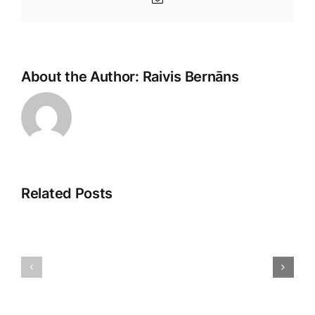
Pasts
About the Author:
Raivis Bernāns
Related Posts
Veikala
Dropshipp
klientu
2025:
apkalpošana:
Nākotnes
māksla
Tirdzniec
un
Paradigm