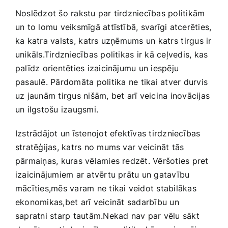
Noslēdzot šo rakstu par tirdzniecības politikām
un to lomu veiksmīgā attīstībā, svarīgi atcerēties,
ka katra valsts, ⁢katrs uzņēmums un katrs ⁢tirgus ⁣ir
unikāls.Tirdzniecības politikas ir kā ceļvedis, kas
palīdz orientēties izaicinājumu un iespēju
pasaulē. Pārdomāta politika⁤ ne tikai atver durvis
uz jaunām tirgus nišām, bet arī veicina inovācijas
un ilgstošu izaugsmi.
Izstrādājot un īstenojot efektīvas tirdzniecības
stratēģijas, katrs no mums var veicināt tās
pārmaiņas, kuras vēlamies redzēt. Vēršoties pret
‌izaicinājumiem ar atvērtu prātu un ‌gatavību
mācīties,mēs varam​ ne tikai veidot stabilākas
ekonomikas,bet arī veicināt ⁣sadarbību un
sapratni starp tautām.Nekad nav par vēlu sākt