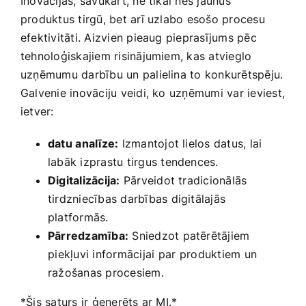
Inovācijas, savukārt, ne tikai nes jaunus
‍produktus tirgū, bet arī uzlabo esošo procesu​
efektivitāti. Aizvien pieaug pieprasījums pēc
tehnoloģiskajiem risinājumiem, kas atvieglo
uzņēmumu darbību un palielina to konkurētspēju.
Galvenie inovāciju veidi, ko uzņēmumi var ieviest,
ietver:
datu ⁢analīze:
Izmantojot ‌lielos datus, lai
labāk izprastu tirgus tendences.
Digitalizācija:
Pārveidot tradicionālās
tirdzniecības darbības digitālajās
platformās.
Pārredzamība:
Sniedzot patērētājiem
⁢piekļuvi informācijai ⁤par ⁢produktiem un
ražošanas procesiem.
*Šis saturs ir ģenerēts ar MI.*