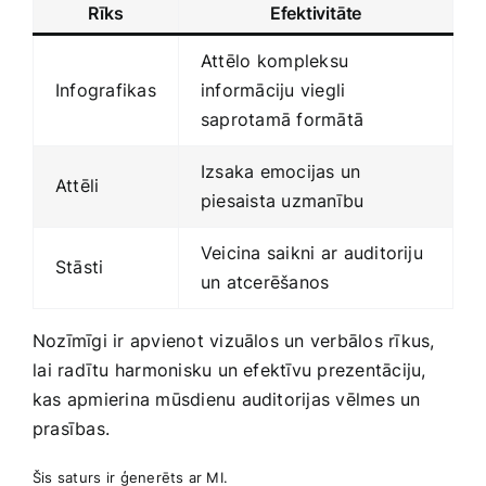
Rīks
Efektivitāte
Attēlo⁢ kompleksu
Infografikas
informāciju viegli
saprotamā formātā
Izsaka emocijas un
Attēli
piesaista uzmanību
Veicina saikni ar ⁣auditoriju⁢
Stāsti
un atcerēšanos
Nozīmīgi ir‌ apvienot vizuālos‍ un verbālos rīkus,
⁣lai radītu harmonisku un efektīvu prezentāciju,
kas apmierina mūsdienu auditorijas vēlmes ​un
prasības.
Šis saturs ir⁢ ģenerēts ar MI.