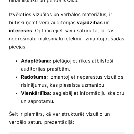
dinamiskāku un personiskāku.
Izvēloties vizuālos ⁢un verbālos ‍materiālus, ir
būtiski ņemt⁢ vērā ‍auditorijas
vajadzības
un
intereses
. Optimizējiet savu​ saturu tā, lai tas
nodrošinātu maksimālu ​ietekmi,⁢ izmantojot šādas
pieejas:
Adaptēšana:
pielāgojiet rīkus atbilstoši
auditorijas prasībām.
Radošums:
izmantojiet neparastus ‌vizuālos⁢
risinājumus, kas ⁤piesaista uzmanību.
Vienkāršība:
saglabājiet ‌informāciju skaidru
un saprotamu.
Šeit ‍ir piemērs, kā⁤ var strukturēt ⁣vizuālo un
verbālo saturu prezentācijā: