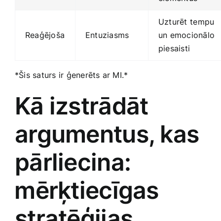
Uzturēt ⁢tempu ​
Reaģējoša
Entuziasms
un emocionālo‌
piesaisti
*Šis saturs ir‍ ģenerēts ar‍ MI.*
Kā izstrādāt⁤
argumentus, kas
pārliecina:
⁣mērķtiecīgas
stratēģijas