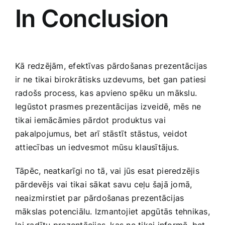
In Conclusion
Kā redzējām, efektīvas pārdošanas prezentācijas
ir ⁤ne tikai birokrātisks uzdevums,⁣ bet gan ​patiesi
radošs process, ⁤kas⁢ apvieno ​spēku un mākslu. ​
Iegūstot⁣ prasmes prezentācijas​ izveidē, mēs ne
tikai iemācāmies pārdot produktus ‍vai
pakalpojumus,⁢ bet arī⁢ stāstīt stāstus,​ veidot
attiecības un iedvesmot⁢ mūsu‌ klausītājus.
Tāpēc, neatkarīgi no tā, vai jūs esat pieredzējis
pārdevējs⁤ vai tikai sākat savu ceļu ​šajā jomā,
neaizmirstiet​ par⁣ pārdošanas prezentācijas
mākslas potenciālu.​ Izmantojiet ​apgūtās ‌tehnikas,