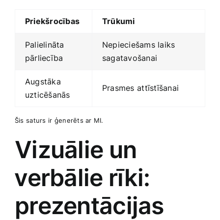
Priekšrocības
Trūkumi
Palielināta
Nepieciešams laiks
pārliecība
sagatavošanai
Augstāka
Prasmes ⁢attīstīšanai
uzticēšanās
Šis ⁢saturs ir⁤ ģenerēts⁣ ar MI.
Vizuālie un
⁣verbālie rīki:
‌prezentācijas​