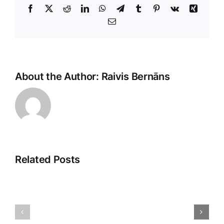
Facebook
X
Reddit
LinkedIn
WhatsApp
Telegram
Tumblr
Pinterest
Vk
Xing
E-
Pasts
About the Author:
Raivis Bernāns
Related Posts
Saistītā
Atklājot
pieredze:
2025.
Iepazīšanās
gada
ar