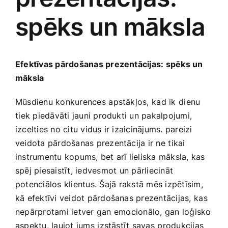
spēks un māksla
Jaunākie pārdevēji
Grāmatas
Pirktākās preces
Gudrā māja
Efektīvas pārdošanas prezentācijas: spēks‍ un
māksla
Raksti
Mājai un remontam
Mūsdienu konkurences ⁣apstākļos, ⁣kad ik⁣ dienu
⁢tiek piedāvāti jauni produkti un pakalpojumi,
izcelties no citu vidus ir​ izaicinājums. pareizi
Mājražotājiem
veidota pārdošanas prezentācija ir ne⁢ tikai
instrumentu kopums, bet​ arī lieliska māksla,‍ kas ​
Mājsaimniecības preces
spēj​ piesaistīt, iedvesmot⁣ un pārliecināt​
potenciālos ​klientus. Šajā⁢ rakstā mēs izpētīsim,
Mēbeles un interjers
kā efektīvi veidot ‌pārdošanas prezentācijas, ⁤kas
nepārprotami ietver gan ⁤emocionālo, gan loģisko⁣
aspektu, ļaujot ‌jums⁢ izstāstīt savas⁢ produkcijas