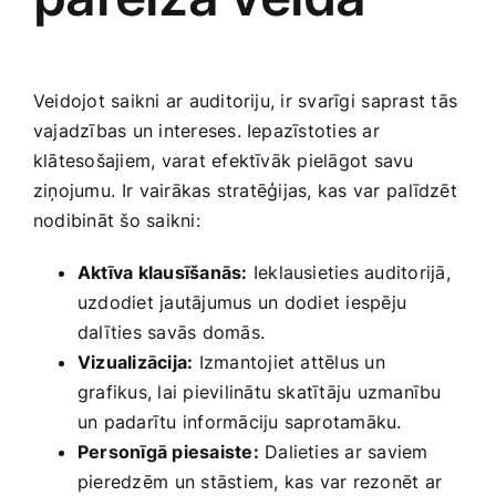
Smaržas, kosmētika
Sports, tūrisms un atpūta
Veidojot saikni ar auditoriju, ir svarīgi⁢ saprast⁣ tās
vajadzības un​ intereses. Iepazīstoties ar
klātesošajiem, varat efektīvāk pielāgot savu
TV un Sadzīves tehnika
ziņojumu.⁤ Ir ⁤vairākas stratēģijas,‍ kas var⁢ palīdzēt
nodibināt šo‌ saikni:
Zoo preces
Aktīva klausīšanās:
Ieklausieties auditorijā,
uzdodiet‌ jautājumus un ⁤dodiet iespēju
‍dalīties savās domās.
Vizualizācija:
Izmantojiet attēlus​ un
‍grafikus, lai pievilinātu skatītāju​ uzmanību
un padarītu informāciju saprotamāku.
Personīgā piesaiste:
Dalieties ar saviem
pieredzēm⁣ un stāstiem, kas ​var rezonēt ar