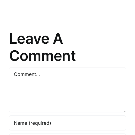
Tirdzniec
tiešās
Stratēģiju
pārdošanas
Noslēpum
pasauli
Leave A
Comment
Comment