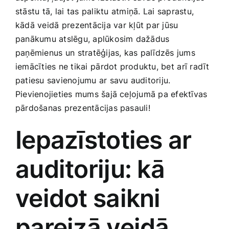
Medicīnas preces
stāstu tā, ⁣lai tas paliktu ⁣atmiņā.‍ Lai saprastu,⁢
kādā‍ veidā ⁤prezentācija ⁣var‌ kļūt‍ par ​jūsu
Mobilie telefoni, planšetdatori
panākumu atslēgu, aplūkosim dažādus
paņēmienus un⁣ stratēģijas,‍ kas palīdzēs jums⁤
iemācīties ne tikai ⁢pārdot produktu, bet ⁤arī radīt
Pakalpojumi
patiesu savienojumu ar savu auditoriju.
Pievienojieties ‍mums šajā ceļojumā pa efektīvas
Pārtikas preces
pārdošanas‍ prezentācijas pasauli!
Iepazīstoties​ ar
Preces birojam
auditoriju: kā⁢
Preces pieaugušajiem
veidot saikni⁤
Rotaļlietas, bērnu preces
pareizā‍ veidā