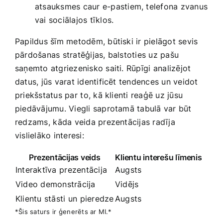
atsauksmes caur e-pastiem, telefona​ zvanus‌
vai sociālajos‌ tīklos.
Papildus šīm metodēm, ‍būtiski ir pielāgot sevis
pārdošanas stratēģijas, balstoties uz pašu
saņemto atgriezenisko‍ saiti. Rūpīgi⁣ analizējot
datus, jūs varat identificēt‌ tendences un veidot
priekšstatus par⁢ to, ‌kā klienti reaģē uz jūsu
piedāvājumu. Viegli saprotamā ‍tabulā​ var būt
redzams, ⁣kāda veida prezentācijas radīja
vislielāko‍ interesi:
Prezentācijas veids
Klientu interešu ‌līmenis
Interaktīva⁣ prezentācija
Augsts
Video demonstrācija
Vidējs
Klientu stāsti ⁤un pieredze
Augsts
*Šis saturs ⁤ir ģenerēts ar MI.*