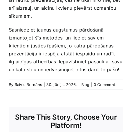
⁢lai radītu prezentācijas, kas ne tikai informē, bet
arī aizrauj, un ‍aicinu ikvienu pievērst uzmanību
sīkumiem.
Sasniedziet jaunus augstumus pārdošanā,
izmantojot‌ šīs metodes, ⁢un lieciet saviem
klientiem justies ‌īpašiem, jo⁤ katra pārdošanas
prezentācija ⁢ir iespēja atstāt iespaidu un radīt
ilglaicīgas attiecības. ‌Iepazīstiniet pasauli ar savu
⁣unikālo ‍stilu ‌un iedvesmojiet citus darīt to pašu!
By
Raivis Bernāns
|
30. jūnijs, 2026.
|
Blog
|
0 Comments
Share This Story, Choose Your
Platform!