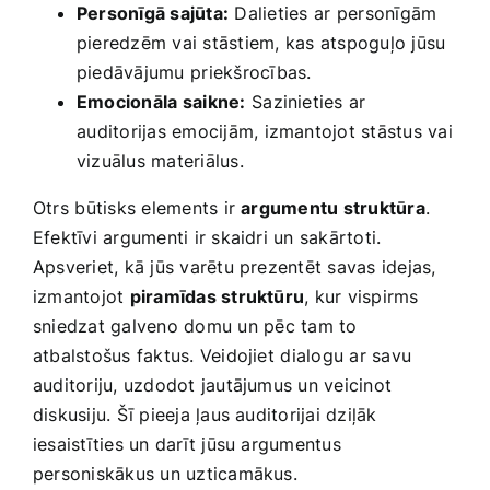
Personīgā sajūta:
Dalieties⁤ ar ⁤personīgām
pieredzēm vai stāstiem, kas⁢ atspoguļo jūsu
piedāvājumu ⁢priekšrocības.
Emocionāla⁣ saikne:
⁢Sazinieties ar
⁤auditorijas ‌emocijām, izmantojot stāstus vai
‍vizuālus materiālus.
Otrs ⁢būtisks elements ‌ir
argumentu struktūra
.
Efektīvi argumenti ir skaidri un sakārtoti.
Apsveriet, kā jūs varētu prezentēt savas idejas,
izmantojot
piramīdas​ struktūru
, kur‍ vispirms
sniedzat​ galveno​ domu un⁤ pēc tam to
atbalstošus ‍faktus. Veidojiet ⁢dialogu ar savu
auditoriju, uzdodot jautājumus un veicinot‌
diskusiju. Šī pieeja ļaus auditorijai dziļāk‌
iesaistīties un darīt jūsu‍ argumentus
‌personiskākus un​ uzticamākus.