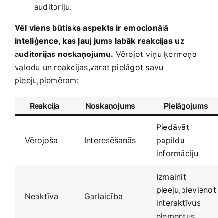
auditoriju.
Vēl viens būtisks aspekts ir⁢ emocionālā
⁣inteliģence, kas‌ ļauj jums ⁢labāk⁢ reakcijas ⁣uz
‍auditorijas noskaņojumu.
Vērojot viņu ķermeņa
valodu un reakcijas,varat pielāgot savu
pieeju,piemēram:
Reakcija
Noskaņojums
Pielāgojums
Piedāvāt
Vērojoša
Interesēšanās
⁣papildu
informāciju
Izmainīt
pieeju,pievienot
Neaktīva
Garlaicība
interaktīvus ​
elementus