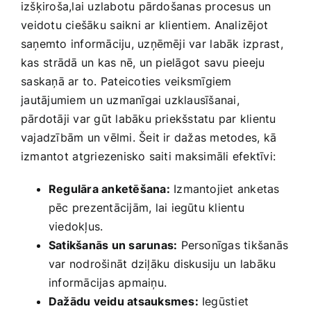
izšķiroša,lai uzlabotu‌ pārdošanas procesus ⁢un
⁤veidotu ciešāku ⁣saikni ar ⁢klientiem. Analizējot ​
saņemto informāciju, ‌uzņēmēji ​var⁢ labāk izprast,
kas⁤ strādā un ​kas nē, un⁣ pielāgot savu pieeju
⁢saskaņā ar to. Pateicoties ⁢veiksmīgiem
⁤jautājumiem ⁢un uzmanīgai uzklausīšanai,
pārdotāji var gūt labāku priekšstatu par klientu
vajadzībām un vēlmi. Šeit ir dažas metodes, kā
izmantot ⁣atgriezenisko saiti⁤ maksimāli efektīvi:
Regulāra anketēšana:
Izmantojiet anketas
pēc prezentācijām, lai iegūtu klientu
‍viedokļus.
Satikšanās un sarunas:
Personīgas tikšanās
var nodrošināt dziļāku diskusiju un⁣ labāku
informācijas apmaiņu.
Dažādu veidu ‍atsauksmes:
‌Iegūstiet