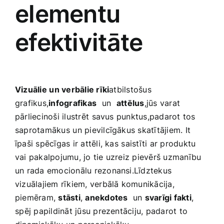
elementu
efektivitāte
Vizuālie⁢ un verbālie rīki
atbilstošus ​
grafikus,
infografikas
⁤ un ⁢
attēlus
,jūs varat⁤
pārliecinoši ilustrēt ⁣savus punktus,padarot tos
‍saprotamākus⁣ un‍ pievilcīgākus skatītājiem.‍ It
īpaši spēcīgas ir attēli, kas ⁤saistīti ar produktu
vai pakalpojumu, jo tie‍ uzreiz pievērš uzmanību
un rada emocionālu rezonansi.Līdztekus⁣
vizuālajiem ​rīkiem, verbālā komunikācija,⁤
piemēram,
stāsti
,
anekdotes
‍ un
svarīgi fakti
,
⁣spēj papildināt ‍jūsu prezentāciju, padarot ⁣to