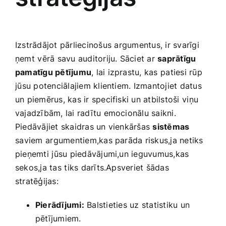
Izstrādājot pārliecinošus ⁣argumentus, ir svarīgi
ņemt⁤ vērā savu auditoriju. ​Sāciet ar
saprātīgu
pamatīgu​ pētījumu
, lai izprastu, kas⁣ patiesi rūp
⁢jūsu‌ potenciālajiem klientiem. Izmantojiet datus
un piemērus, kas ‌ir​ specifiski un atbilstoši ⁤viņu
vajadzībām,‍ lai radītu emocionālu saikni.
Piedāvājiet skaidras un ‌vienkāršas
sistēmas
⁤saviem⁣ argumentiem,kas parāda riskus,ja‍ netiks
pieņemti⁤ jūsu piedāvājumi,un ieguvumus,kas
sekos,ja‌ tas⁢ tiks darīts.Apsveriet šādas‍
stratēģijas:
Pierādījumi:
Balstieties ⁢uz statistiku un
pētījumiem.