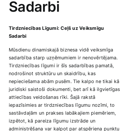
Sadarbi
Medicīnas preces
Mobilie telefoni, planšetdatori
Tirdzniecības Līgumi: Ceļš uz Veiksmīgu
Sadarbi
Pakalpojumi
Mūsdienu dinamiskajā biznesa vidē veiksmīga
sadarbība starp uzņēmumiem ir‌ nenovērtējama.
Pārtikas preces
Tirdzniecības līgumi ir šīs sadarbības pamatā,
nodrošinot struktūru un ​skaidrību, kas
Preces birojam
nepieciešama abām pusēm. Tie kalpo ne tikai kā
juridiski saistoši dokumenti, bet⁣ arī kā ilgvietīgas
attiecības veidošanas rīki. Šajā rakstā
Preces pieaugušajiem
iepazīsimies ar tirdzniecības līgumu nozīmi, to
sastāvdaļām un prakses labākajiem piemēriem,
Rotaļlietas, bērnu preces
izpētot, kā pareiza līgumu izstrāde un
administrēšana var kalpot par atspēriena⁣ punktu