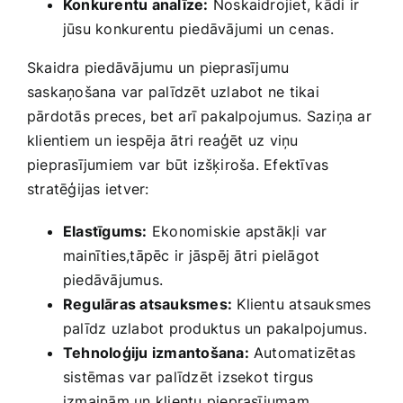
Konkurentu analīze:
Noskaidrojiet, kādi ir
jūsu konkurentu piedāvājumi un cenas.
Skaidra piedāvājumu un pieprasījumu
saskaņošana var palīdzēt uzlabot ne tikai
pārdotās preces, bet⁤ arī pakalpojumus. Saziņa ar
klientiem un iespēja ātri reaģēt‌ uz viņu
pieprasījumiem var būt izšķiroša. Efektīvas
stratēģijas ietver:
Elastīgums:
Ekonomiskie apstākļi var
‌mainīties,tāpēc ir jāspēj ātri pielāgot
piedāvājumus.
Regulāras atsauksmes:
Klientu atsauksmes
palīdz uzlabot produktus un pakalpojumus.
Tehnoloģiju izmantošana:
Automatizētas
sistēmas var palīdzēt izsekot tirgus
izmaiņām un klientu‍ pieprasījumam.