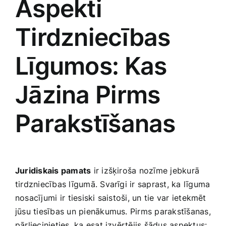
Aspekti
Tirdzniecības⁢
Līgumos: Kas
Jāzina Pirms
Parakstīšanas
Juridiskais pamats
ir izšķiroša nozīme jebkurā
tirdzniecības līgumā. Svarīgi ir saprast, ka līguma
nosacījumi ir⁤ tiesiski saistoši, un tie var ietekmēt
jūsu tiesības un pienākumus. Pirms parakstīšanas,
pārliecinieties, ka esat izvērtējis šādus aspektus: