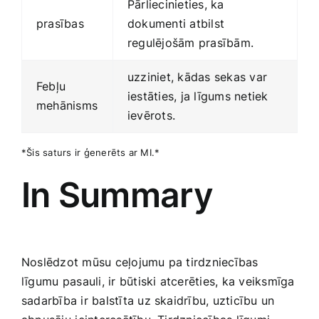
Pārliecinieties, ka
prasības
dokumenti atbilst⁤
regulējošām prasībām.
uzziniet, kādas sekas var
Febļu
iestāties, ja līgums netiek
mehānisms
ievērots.
*Šis saturs ir ģenerēts ar MI.*
In Summary
Noslēdzot mūsu ceļojumu pa tirdzniecības
līgumu⁤ pasauli, ir būtiski atcerēties, ka veiksmīga
sadarbība ir balstīta uz skaidrību, uzticību un