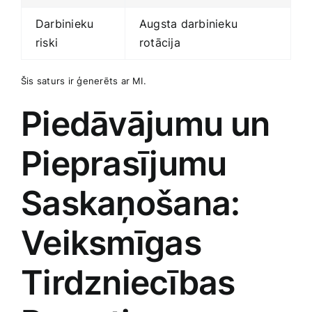
Darbinieku
Augsta darbinieku
riski
rotācija
Šis saturs ir ģenerēts ar MI.
Piedāvājumu⁤ un
Pieprasījumu
Saskaņošana:
Veiksmīgas
Tirdzniecības