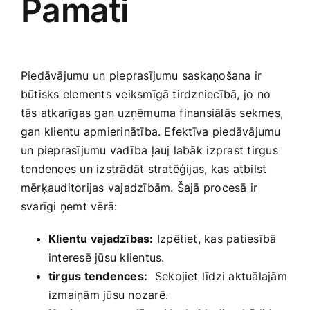
Pamati
Piedāvājumu un⁤ pieprasījumu saskaņošana ir
būtisks elements veiksmīgā ‌tirdzniecībā, jo no
tās atkarīgas gan uzņēmuma finansiālās sekmes,
gan klientu apmierinātība.‌ Efektīva ⁢piedāvājumu
un pieprasījumu vadība ļauj labāk⁢ izprast tirgus
tendences un izstrādāt stratēģijas, kas atbilst
mērķauditorijas vajadzībām. Šajā procesā ‍ir
svarīgi ņemt vērā:
Klientu vajadzības:
Izpētiet, kas patiesībā
interesē jūsu klientus.
tirgus tendences:
⁤ Sekojiet līdzi aktuālajām
izmaiņām jūsu nozarē.