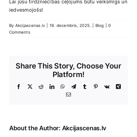
Lai jūsu tirdzniecības ceļojums būtu veiksmīgs ​un⁢
iedvesmojošs!
By
Akcijascenas.lv
|
19. decembris, 2025.
|
Blog
|
0
Comments
Share This Story, Choose Your
Platform!
Facebook
X
Reddit
LinkedIn
WhatsApp
Telegram
Tumblr
Pinterest
Vk
Xing
E-
Pasts
About the Author:
Akcijascenas.lv