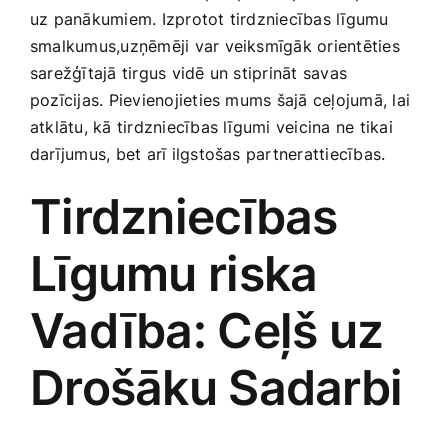
uz panākumiem. Izprotot tirdzniecības līgumu
Smaržas, kosmētika
smalkumus,uzņēmēji var veiksmīgāk‍ orientēties
sarežģītajā tirgus vidē un stiprināt savas
Sports, tūrisms un atpūta
‌pozīcijas. Pievienojieties mums šajā ceļojumā, lai
atklātu, kā tirdzniecības līgumi veicina ne tikai⁣
TV un Sadzīves tehnika
darījumus,​ bet ​arī ilgstošas partnerattiecības.
Tirdzniecības
Zoo preces
Līgumu riska
Vadība: Ceļš uz ​
Drošāku Sadarbi