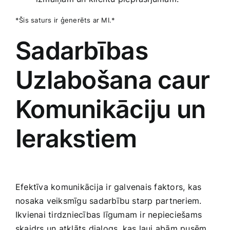
*Šis saturs ir ģenerēts ar MI.*
Sadarbības
Uzlabošana caur
Komunikāciju un
Ierakstiem
Efektīva komunikācija ir ‍galvenais faktors, kas
nosaka veiksmīgu sadarbību starp partneriem.
Ikvienai tirdzniecības līgumam ​ir nepieciešams
skaidrs un atklāts dialogs, kas ļauj abām pusēm