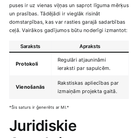
puses ir uz vienas viļņas un saprot līguma‌ mērķus
​un prasības. Tādējādi ir vieglāk risināt
domstarpības, kas var rasties garajā sadarbības
ceļā. Vairākos gadījumos būtu noderīgi izmantot:
Saraksts
Apraksts
Regulāri atjaunināmi
Protokoli
ieraksti par sapulcēm.
Rakstiskas apliecības par
Vienošanās
izmaiņām projekta gaitā.
*Šis saturs ir ģenerēts ar ‍MI.*
Juridiskie