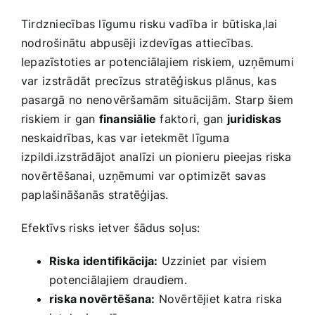
Tirdzniecības līgumu risku ‌vadība ir būtiska,lai
nodrošinātu abpusēji izdevīgas attiecības.
Iepazīstoties ar potenciālajiem riskiem, uzņēmumi
var ⁣izstrādāt‍ precīzus⁢ stratēģiskus plānus, kas
pasargā no nenovēršamām situācijām. Starp šiem
riskiem ir gan
finansiālie
faktori, gan
juridiskas
neskaidrības, kas var ietekmēt līguma
izpildi.izstrādājot analīzi un pionieru pieejas ‌riska
novērtēšanai, uzņēmumi var optimizēt savas
paplašināšanās stratēģijas.
Efektīvs risks⁢ ietver šādus soļus:
Riska ⁢identifikācija:
Uzziniet par visiem
potenciālajiem draudiem.
riska novērtēšana:
‍Novērtējiet katra ⁤riska