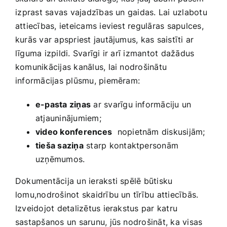
⁣izprast savas vajadzības un gaidas. Lai uzlabotu
attiecības, ieteicams ieviest regulāras sapulces,
kurās var apspriest​ jautājumus, kas saistīti ar
līguma izpildi. Svarīgi ir arī izmantot dažādus
komunikācijas kanālus, lai nodrošinātu
‌informācijas plūsmu, piemēram:
e-pasta ziņas
ar svarīgu informāciju un
atjauninājumiem;
video konferences
‌ nopietnām diskusijām;
tieša saziņa
‌starp kontaktpersonām
uzņēmumos.
Dokumentācija un ieraksti spēlē būtisku
lomu,nodrošinot skaidrību un tīrību attiecībās.
Izveidojot detalizētus ierakstus par ​katru
sastapšanos un sarunu, jūs nodrošināt, ka visas