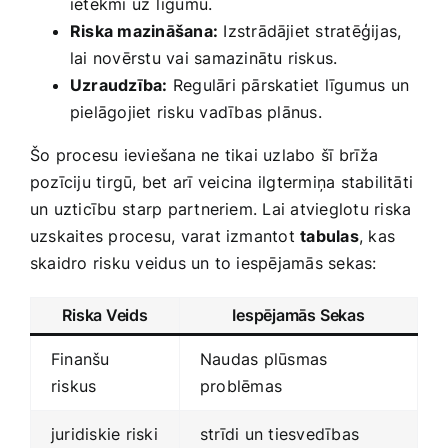
ietekmi uz līgumu.
Riska mazināšana:
Izstrādājiet stratēģijas,
lai novērstu vai samazinātu riskus.
Uzraudzība:
Regulāri pārskatiet līgumus un
pielāgojiet risku vadības plānus.
Šo procesu ieviešana ne tikai uzlabo ⁤šī brīža
pozīciju tirgū, bet arī⁢ veicina ilgtermiņa stabilitāti
un uzticību⁢ starp partneriem. Lai atvieglotu riska
uzskaites procesu, varat izmantot
tabulas
, kas⁤
skaidro risku veidus un to iespējamās sekas:
Riska Veids
Iespējamās Sekas
Finanšu
Naudas plūsmas
riskus
problēmas
juridiskie riski
strīdi un tiesvedības