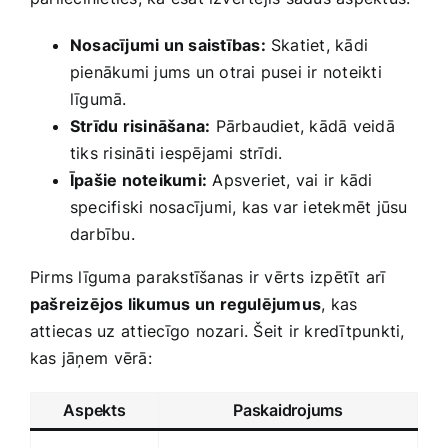
Nosacījumi un saistības:
Skatiet, kādi
pienākumi jums un otrai pusei ir noteikti
līgumā.
Strīdu risināšana:
Pārbaudiet, kādā veidā
tiks risināti iespējami strīdi.
Īpašie noteikumi:
Apsveriet, vai ir kādi
specifiski nosacījumi, kas var ietekmēt jūsu
darbību.
Pirms līguma parakstīšanas⁢ ir vērts izpētīt arī​
pašreizējos ​likumus ‌un regulējumus
, kas
attiecas uz ⁤attiecīgo nozari. Šeit ir kredītpunkti,
kas jāņem ⁤vērā:
Aspekts
Paskaidrojums