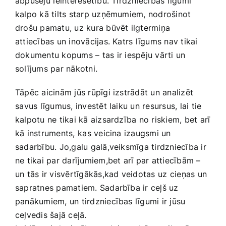
abpusēju⁢ ieinteresētību.‌ Tirdzniecības līgumi⁣
kalpo kā tilts starp uzņēmumiem, nodrošinot
drošu ​pamatu, uz kura būvēt ilgtermiņa
attiecības un inovācijas. Katrs līgums nav tikai
dokumentu kopums⁢ – tas ‍ir iespēju vārti un
solījums par nākotni.
Tāpēc aicinām jūs rūpīgi izstrādāt un analizēt
⁤savus līgumus, investēt laiku un resursus, lai tie
kalpotu ne tikai kā aizsardzība no riskiem, bet arī
kā instruments,⁣ kas veicina izaugsmi un
sadarbību. Jo,galu galā,veiksmīga tirdzniecība ir
ne tikai par darījumiem,bet arī par attiecībām –
un tās ir ‍visvērtīgākās,kad veidotas⁢ uz cieņas un
sapratnes pamatiem. Sadarbība ir ceļš​ uz
panākumiem, un tirdzniecības līgumi ir jūsu
ceļvedis šajā ceļā. ‍