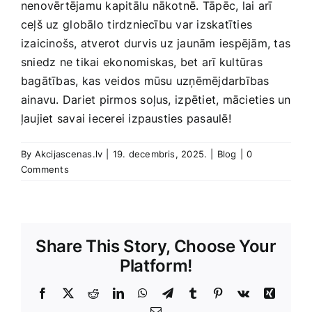
‌nenovērtējamu kapitālu nākotnē.⁢ Tāpēc, lai arī
ceļš uz ⁤globālo ⁢tirdzniecību var izskatīties‌
izaicinošs,‍ atverot durvis uz‍ jaunām iespējām, tas
sniedz ne tikai ekonomiskas, bet arī kultūras
bagātības, ⁣kas ‌veidos⁣ mūsu uzņēmējdarbības ​
ainavu. Dariet pirmos​ soļus,⁣ izpētiet, mācieties un
ļaujiet savai iecerei izpausties pasaulē!
By
Akcijascenas.lv
|
19. decembris, 2025.
|
Blog
|
0
Comments
Share This Story, Choose Your
Platform!
Facebook
X
Reddit
LinkedIn
WhatsApp
Telegram
Tumblr
Pinterest
Vk
Xing
E-