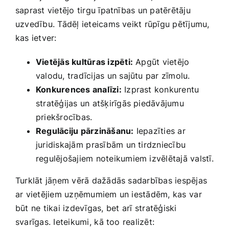
saprast vietējo tirgu īpatnības un ‍patērētāju
uzvedību. Tādēļ ieteicams veikt‌ rūpīgu‌ pētījumu,
kas ietver:
Vietējās kultūras izpēti:
Apgūt vietējo
valodu, tradīcijas un sajūtu par zīmolu.
Konkurences​ analīzi:
Izprast konkurentu
stratēģijas un atšķirīgās ‍piedāvājumu
priekšrocības.
Regulāciju pārzināšanu:
Iepazīties ar
juridiskajām ⁢prasībām un tirdzniecību
regulējošajiem​ noteikumiem izvēlētajā valstī.
Turklāt jāņem vērā dažādās sadarbības iespējas⁤
ar vietējiem uzņēmumiem un iestādēm, kas⁤ var⁤
būt ne tikai izdevīgas,⁢ bet arī stratēģiski
svarīgas. Ieteikumi, ⁤kā too realizēt: