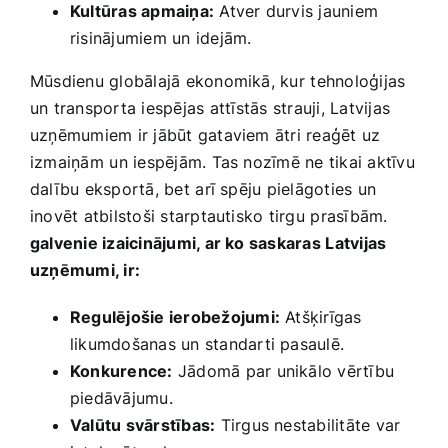
Kultūras apmaiņa:
Atver durvis jauniem
risinājumiem un ‌idejām.
Mūsdienu globālajā ekonomikā, kur ⁣tehnoloģijas
un​ transporta iespējas ⁣attīstās strauji, Latvijas
uzņēmumiem ir jābūt gataviem ātri reaģēt uz
izmaiņām⁣ un iespējām. Tas nozīmē ‌ne tikai aktīvu
​dalību eksportā, bet ⁢arī spēju pielāgoties‍ un
inovēt‍ atbilstoši ​starptautisko tirgu⁢ prasībām.
galvenie izaicinājumi, ar ko saskaras⁢ Latvijas
uzņēmumi,‌ ir:
Regulējošie ierobežojumi:
Atšķirīgas⁣
likumdošanas‌ un standarti ​pasaulē.
Konkurence:
Jādomā par unikālo vērtību
piedāvājumu.
Valūtu svārstības:
Tirgus nestabilitāte var