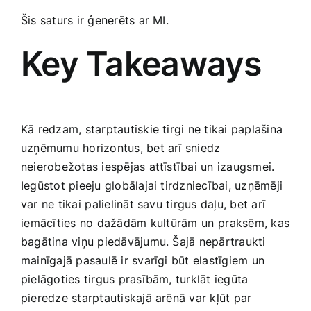
Šis saturs ir ģenerēts ar MI.
Key Takeaways
Kā redzam, starptautiskie tirgi ne tikai paplašina
uzņēmumu horizontus, bet​ arī sniedz⁢
neierobežotas iespējas attīstībai ‍un ‍izaugsmei.
Iegūstot ​pieeju globālajai tirdzniecībai, uzņēmēji
var ‍ne tikai ⁣palielināt savu tirgus daļu, ‌bet arī
⁣iemācīties no dažādām ⁢kultūrām⁣ un⁢ praksēm, kas
bagātina viņu piedāvājumu. Šajā nepārtraukti
mainīgajā pasaulē‌ ir svarīgi būt elastīgiem un
pielāgoties tirgus prasībām, turklāt ‌iegūta​
pieredze starptautiskajā arēnā var kļūt⁣ par