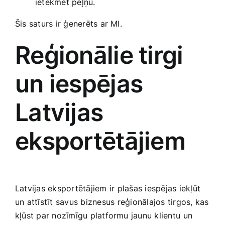
ietekmēt ‍peļņu.
Šis saturs ir ģenerēts ar MI.
Reģionālie tirgi
un iespējas⁢
Latvijas
eksportētājiem
Latvijas eksportētājiem ir⁣ plašas iespējas iekļūt
un attīstīt ​savus biznesus ⁣reģionālajos​ tirgos, kas
kļūst par nozīmīgu platformu jaunu klientu ⁢un