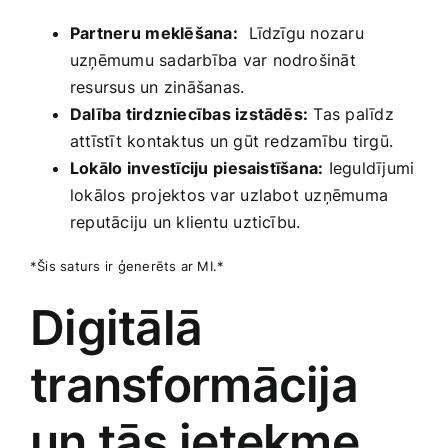
Partneru⁢ meklēšana:
⁣ Līdzīgu nozaru
uzņēmumu ‌sadarbība var nodrošināt
resursus un​ zināšanas.
Dalība tirdzniecības izstādēs:
Tas palīdz‌
attīstīt ‌kontaktus un gūt redzamību tirgū.
Lokālo⁢ investīciju ⁤piesaistīšana:
Ieguldījumi
lokālos projektos var uzlabot uzņēmuma
reputāciju un klientu uzticību.
*Šis saturs ir ģenerēts ‍ar ​MI.*
Digitālā
transformācija
un tās ietekme‌