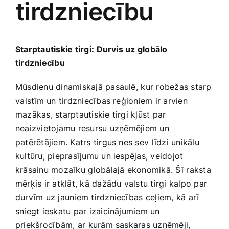
tirdzniecību
Medicīnas preces
Mobilie telefoni, planšetdatori
Starptautiskie tirgi:⁣ Durvis uz globālo
tirdzniecību
Pakalpojumi
Mūsdienu dinamiskajā pasaulē,⁣ kur robežas starp
⁣valstīm un‍ tirdzniecības reģioniem ir arvien
Pārtikas preces
mazākas, starptautiskie tirgi kļūst par
neaizvietojamu resursu⁤ uzņēmējiem un​
Preces birojam
patērētājiem. Katrs tirgus nes sev⁣ līdzi unikālu
kultūru, pieprasījumu un iespējas, veidojot
krāsainu mozaīku ⁤globālajā ekonomikā. Šī ⁤raksta​
Preces pieaugušajiem
mērķis ir ​atklāt, kā dažādu valstu tirgi kalpo par
durvīm uz jauniem tirdzniecības ⁣ceļiem, kā⁢ arī
Rotaļlietas, bērnu preces
sniegt ieskatu par izaicinājumiem un
priekšrocībām, ar ⁣kurām saskaras uzņēmēji,