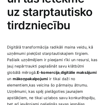
uz starptautisko
tirdzniecību
Digitālā transformācija radikāli ⁣maina veidu, kā⁤
uzņēmumi piekļūst starptautiskajiem tirgiem.
Pašlaik uzņēmējiem ir pieejami rīki un‌ resursi, kas
ļauj ⁢nepārtraukti paplašināt savu klātbūtni
globālā mērogā.
E-komercija
,
digitālie maksājumi
⁤
un
mākoņpakalpojumi
ir tikai daži no
elementiem,kas veicina šo⁣ pārmaiņu‍ ātrumu.
Uzņēmumi, kas spēj ‍pielāgoties jaunajiem
apstākļiem, ne​ tikai uzlabos savu konkurētspēju,
bet arī ievērojami palielinās savas iespējas