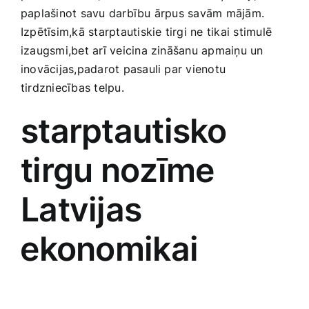
paplašinot savu darbību ārpus savām mājām.
Smaržas, kosmētika
Izpētīsim,kā starptautiskie tirgi ne‍ tikai stimulē
izaugsmi,bet arī veicina zināšanu‌ apmaiņu un
Sports, tūrisms un atpūta
inovācijas,padarot pasauli ‌par vienotu
tirdzniecības telpu.
TV un Sadzīves tehnika
starptautisko
Zoo preces
tirgu nozīme
Latvijas
⁢ekonomikai