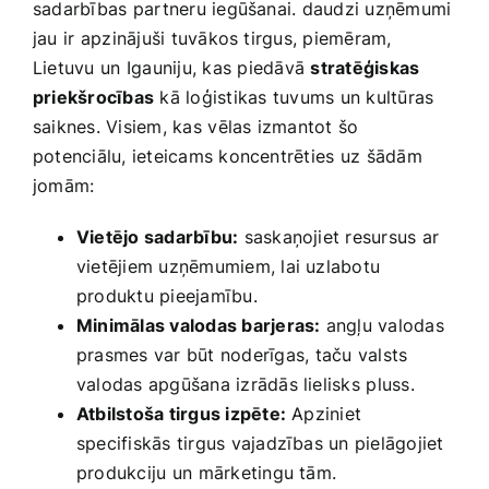
sadarbības⁢ partneru iegūšanai. daudzi uzņēmumi
jau ir⁤ apzinājuši ‍tuvākos tirgus, piemēram,
Lietuvu ⁢un Igauniju,​ kas⁣ piedāvā
stratēģiskas
priekšrocības
kā loģistikas⁣ tuvums un kultūras
‌saiknes. ​Visiem, kas ⁣vēlas ‌izmantot šo
potenciālu, ieteicams ‌koncentrēties⁤ uz šādām⁣
jomām:
Vietējo sadarbību:
saskaņojiet resursus ar
vietējiem uzņēmumiem, lai uzlabotu
produktu pieejamību.
Minimālas valodas barjeras:
angļu valodas
prasmes var būt noderīgas,⁣ taču‍ valsts
valodas apgūšana izrādās lielisks ⁢pluss.
Atbilstoša tirgus izpēte:
Apziniet
specifiskās tirgus vajadzības un pielāgojiet
produkciju un⁢ mārketingu‌ tām.