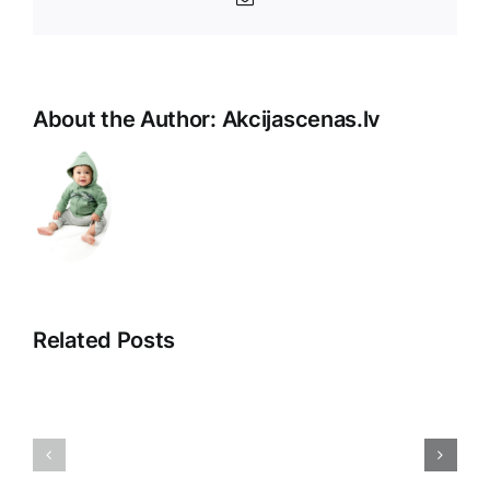
Pasts
About the Author:
Akcijascenas.lv
Related Posts
Klientu
Ievads
pieredze:
klientu
ceļš
apkalpošanā:
uz