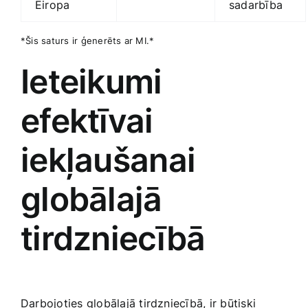
‍Eiropa
sadarbība
*Šis saturs ir ģenerēts ar MI.*
Ieteikumi⁣
efektīvai
iekļaušanai
‍globālajā
tirdzniecībā
Darbojoties globālajā tirdzniecībā,‍ ir ​būtiski