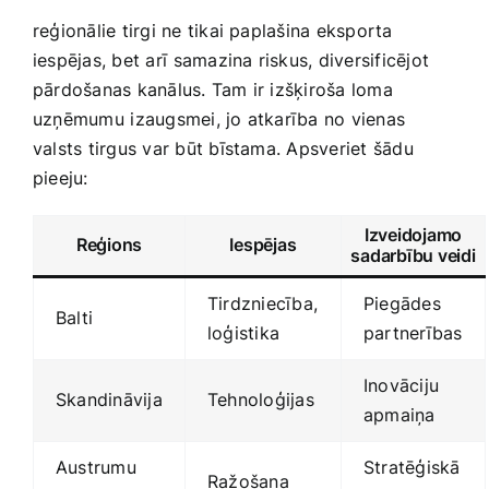
reģionālie tirgi ne tikai paplašina eksporta
iespējas, bet arī ⁤samazina riskus, diversificējot
pārdošanas kanālus. Tam ir izšķiroša loma
uzņēmumu⁣ izaugsmei, jo atkarība no vienas
valsts tirgus var būt bīstama. Apsveriet šādu
pieeju:
Izveidojamo
Reģions
Iespējas
sadarbību veidi
Tirdzniecība,
Piegādes
Balti
loģistika
partnerības
Inovāciju
Skandināvija
Tehnoloģijas
apmaiņa
Austrumu
Stratēģiskā
Ražošana