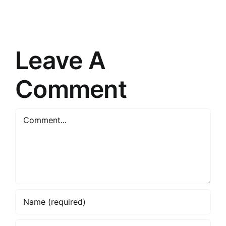
Veikala
izcilību
panākumu
un
atslēga
uzticību
Leave A
Comment
Comment