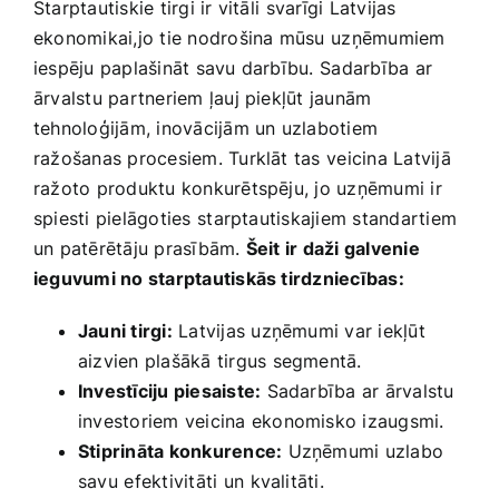
Starptautiskie tirgi ir vitāli ⁤svarīgi Latvijas
ekonomikai,jo tie ‌nodrošina mūsu⁤ uzņēmumiem
iespēju paplašināt savu darbību. ⁣Sadarbība ⁤ar‌
ārvalstu partneriem ļauj piekļūt jaunām ​
tehnoloģijām, inovācijām un uzlabotiem
ražošanas procesiem. Turklāt tas ⁤veicina Latvijā
ražoto produktu konkurētspēju, jo uzņēmumi ir ​
spiesti pielāgoties ⁤starptautiskajiem ‌standartiem⁣
un patērētāju prasībām.
Šeit ir daži galvenie
ieguvumi no starptautiskās tirdzniecības:
Jauni tirgi:
Latvijas uzņēmumi var iekļūt
aizvien plašākā tirgus segmentā.
Investīciju piesaiste:
Sadarbība ar ārvalstu
investoriem veicina ​ekonomisko izaugsmi.
Stiprināta konkurence:
Uzņēmumi uzlabo
savu⁤ efektivitāti⁢ un kvalitāti.