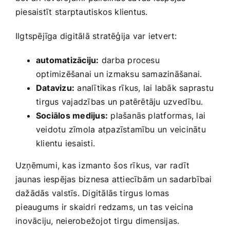
piesaistīt⁤ starptautiskos klientus.
Ilgtspējīga‌ digitālā stratēģija var ietvert:
automatizāciju:
darba‍ procesu
optimizēšanai un izmaksu samazināšanai.
Datavizu:
analītikas rīkus, lai labāk saprastu
⁣tirgus​ vajadzības un patērētāju uzvedību.
Sociālos medijus:
plašanās platformas, lai‍
veidotu zīmola atpazīstamību un veicinātu
klientu iesaisti.
Uzņēmumi, kas izmanto šos rīkus, var⁢ radīt
jaunas iespējas biznesa attiecībām un sadarbībai
dažādās‌ valstīs. Digitālās tirgus lomas
⁢pieaugums‍ ir skaidri redzams, un⁣ tas veicina
⁢inovāciju, neierobežojot tirgu dimensijas.