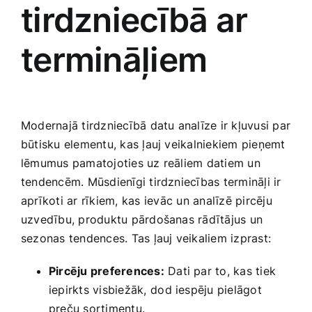
tirdzniecībā ar
termināļiem
Modernajā​ tirdzniecībā datu analīze ir kļuvusi par
būtisku elementu, kas ļauj‌ veikalniekiem ‌pieņemt
lēmumus‌ pamatojoties uz reāliem datiem un
tendencēm. ‌Mūsdienīgi tirdzniecības termināļi ir
aprīkoti ar rīkiem,​ kas⁤ ievāc un analīzē pircēju
uzvedību, produktu pārdošanas rādītājus un
sezonas tendences. Tas ļauj veikaliem izprast:
Pircēju preferences:
Dati par to, kas tiek
iepirkts visbiežāk, ⁤dod iespēju pielāgot
preču sortimentu.