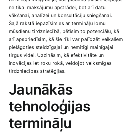
Medicīnas preces
ne tikai maksājumu‌ apstrādei, bet arī datu
vākšanai, analīzei un konsultāciju sniegšanai.
Mobilie telefoni, planšetdatori
Šajā rakstā iepazīsimies ar termināļu lomu‍
mūsdienu tirdzniecībā, pētīsim to potenciālu, kā
arī apspriedīsim, ⁣kā‍ šie rīki var palīdzēt veikaliem
Pakalpojumi
pielāgoties steidzīgajai un nemitīgi mainīgajai
tirgus videi. Uzzināsim, kā efektivitāte un
Pārtikas preces
inovācijas iet roku rokā, veidojot ⁢veiksmīgas
tirdzniecības stratēģijas.
Preces birojam
Jaunākās
Preces pieaugušajiem
tehnoloģijas
termināļu
Rotaļlietas, bērnu preces