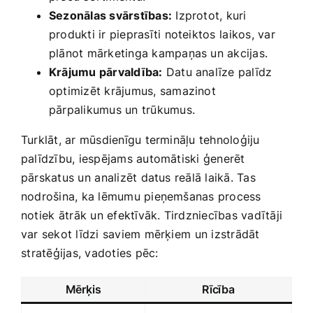
Sezonālas svārstības:
Izprotot, kuri
produkti ir​ pieprasīti noteiktos⁢ laikos, var
plānot mārketinga kampaņas un akcijas.
Krājumu pārvaldība:
Datu analīze palīdz
optimizēt krājumus, samazinot
pārpalikumus un trūkumus.
Turklāt, ar mūsdienīgu‍ termināļu tehnoloģiju
palīdzību, iespējams automātiski ģenerēt
pārskatus un⁣ analizēt​ datus​ reālā laikā. Tas
nodrošina, ka lēmumu pieņemšanas process
notiek ⁣ātrāk un efektīvāk. Tirdzniecības vadītāji
var sekot līdzi saviem mērķiem ⁤un izstrādāt
⁣stratēģijas, vadoties pēc:
Mērķis
Rīcība