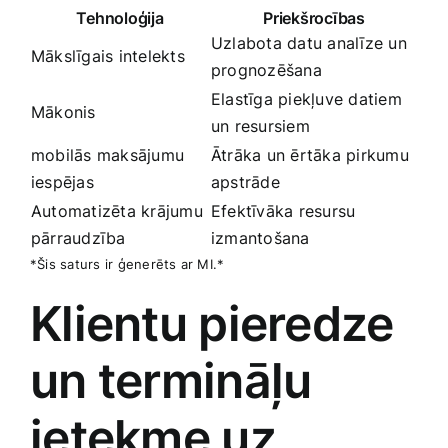
Tehnoloģija
Priekšrocības
Uzlabota datu analīze un
Mākslīgais intelekts
prognozēšana
Elastīga piekļuve datiem
Mākonis
un resursiem
mobilās maksājumu
Ātrāka un ērtāka pirkumu
iespējas
apstrāde
Automatizēta krājumu
Efektīvāka resursu
pārraudzība
izmantošana
*Šis saturs ir ģenerēts ar MI.*
Klientu pieredze
un ​termināļu
ietekme uz