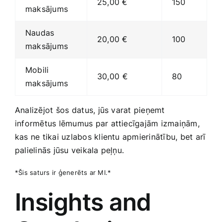
25,00 €
150
maksājums
Naudas
20,00 €
100
maksājums
Mobili
30,00⁣ €
80
maksājums
Analizējot ⁣šos datus, jūs varat pieņemt
informētus lēmumus par attiecīgajām izmaiņām,‍
kas ne tikai uzlabos klientu apmierinātību, bet arī
palielinās jūsu veikala peļņu.
*Šis saturs ​ir‌ ģenerēts ar MI.*
Insights and