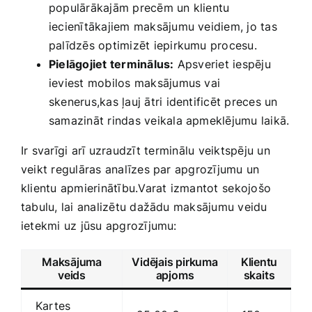
populārākajām precēm un klientu
iecienītākajiem maksājumu veidiem, jo tas
palīdzēs optimizēt iepirkumu procesu.
Pielāgojiet terminālus:
Apsveriet iespēju
ieviest mobilos maksājumus vai
skenerus,kas ļauj ātri​ identificēt preces un
samazināt rindas veikala apmeklējumu laikā.
Ir svarīgi arī uzraudzīt⁢ terminālu veiktspēju un
veikt regulāras analīzes par​ apgrozījumu un
klientu apmierinātību.Varat izmantot⁢ sekojošo
tabulu, lai analizētu dažādu maksājumu veidu
ietekmi uz jūsu apgrozījumu:
Maksājuma
Vidējais pirkuma
Klientu
veids
apjoms
skaits
Kartes