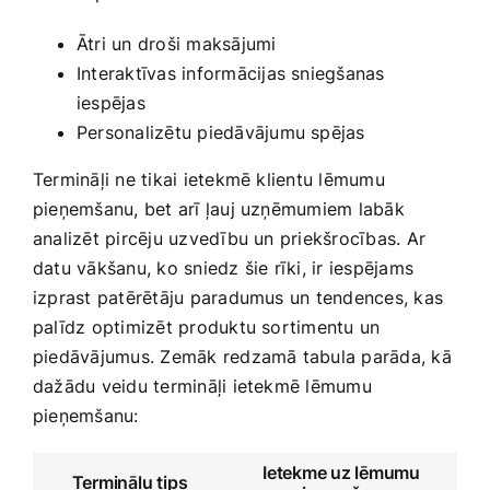
Ātri un droši maksājumi
Interaktīvas informācijas sniegšanas
iespējas
Personalizētu piedāvājumu spējas
Termināļi ne tikai ietekmē‍ klientu‌ lēmumu
pieņemšanu, bet arī ļauj uzņēmumiem labāk
analizēt pircēju uzvedību un priekšrocības. Ar
datu vākšanu, ​ko sniedz šie rīki, ir iespējams
izprast patērētāju paradumus un tendences, kas
palīdz optimizēt produktu sortimentu un
piedāvājumus. Zemāk redzamā tabula parāda, kā
dažādu veidu termināļi ietekmē lēmumu
pieņemšanu:
Ietekme uz lēmumu
Termināļu tips