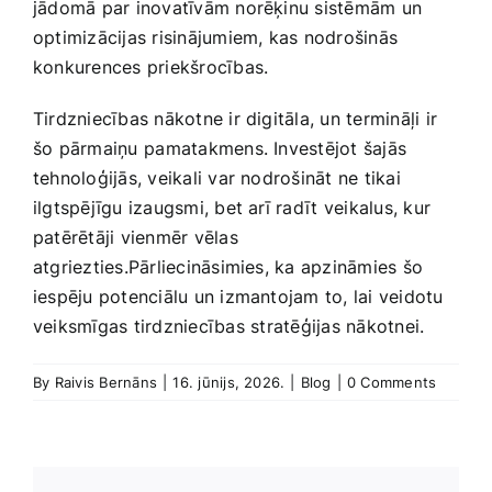
jādomā par inovatīvām norēķinu sistēmām un
optimizācijas risinājumiem, kas nodrošinās
konkurences priekšrocības.
Tirdzniecības nākotne ‍ir digitāla, un termināļi ir
šo pārmaiņu ⁣pamatakmens. Investējot šajās
tehnoloģijās, veikali var nodrošināt ne tikai
ilgtspējīgu izaugsmi, bet arī radīt⁣ veikalus, kur
patērētāji vienmēr ‌vēlas
atgriezties.Pārliecināsimies, ka apzināmies šo
iespēju potenciālu un izmantojam to, lai veidotu
veiksmīgas tirdzniecības⁣ stratēģijas nākotnei.
By
Raivis Bernāns
|
16. jūnijs, 2026.
|
Blog
|
0 Comments