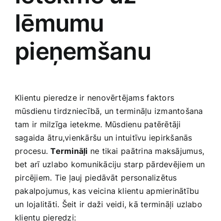
lēmumu
pieņemšanu
Klientu pieredze ir nenovērtējams ⁢faktors
mūsdienu⁣ tirdzniecībā, un termināļu izmantošana
tam ir milzīga ietekme.⁤ Mūsdienu patērētāji
sagaida ātru,vienkāršu un ⁢intuitīvu iepirkšanās
⁤procesu.
Termināļi
ne tikai⁢ paātrina maksājumus,
bet arī ‌uzlabo komunikāciju starp pārdevējiem un
pircējiem. Tie ļauj piedāvāt ⁢personalizētus
pakalpojumus, kas veicina klientu apmierinātību
un lojalitāti. Šeit ir daži veidi, kā termināļi uzlabo
klientu pieredzi: