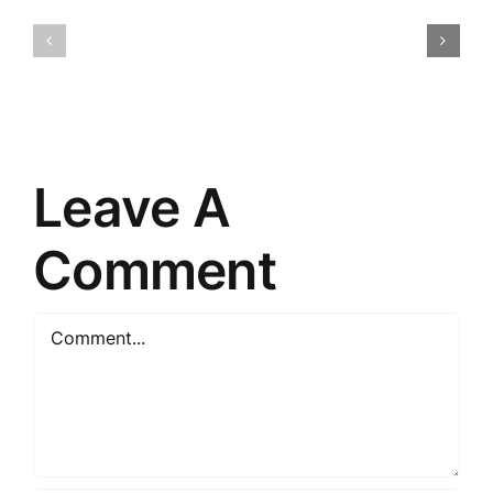
Tirdzniec
Meistarība
psiholoģij
Pārdošanā:
Atklājot
Argumentācijas
patērētāj
Noslēpumi
prātu
Leave A
Comment
Comment