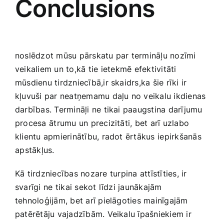
Conclusions
noslēdzot mūsu pārskatu par termināļu nozīmi
veikaliem un to,kā⁣ tie ietekmē efektivitāti
mūsdienu tirdzniecībā,ir skaidrs,ka šie rīki ir
kļuvuši par neatņemamu daļu no veikalu ikdienas
darbības. Termināļi ne tikai paaugstina darījumu‌
procesa ⁣ātrumu un ‍precizitāti, bet arī uzlabo
klientu apmierinātību, radot ērtākus⁣ iepirkšanās
⁤apstākļus.⁢
Kā tirdzniecības nozare ⁢turpina attīstīties, ir
svarīgi ne⁣ tikai sekot līdzi jaunākajām
tehnoloģijām, bet arī pielāgoties mainīgajām⁢
patērētāju vajadzībām.‌ Veikalu īpašniekiem ir