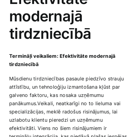
modernajā
Jaunākie pārdevēji
Grāmatas
tirdzniecībā
Pirktākās preces
Gudrā māja
Raksti
Termināļi veikaliem: Efektivitāte modernajā
Mājai un remontam
tirdzniecībā
Mājražotājiem
Mūsdienu tirdzniecības pasaule piedzīvo strauju
attīstību, un tehnoloģiju izmantošana kļūst par
galveno faktoru, kas nosaka uzņēmumu
Mājsaimniecības preces
panākumus.Veikali, ‌neatkarīgi no to⁢ lieluma vai
specializācijas, meklē radošus ⁤risinājumus, lai
Mēbeles un interjers
uzlabotu klientu pieredzi un uzņēmumu
efektivitāti. Viens no šiem risinājumiem ir
termināļu integrācija, kas piedāvā plašas iespējas