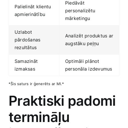
Piedāvāt
Palielināt klientu
personalizētu
apmierinātību
mārketingu
Uzlabot
Analizēt produktus ar
pārdošanas
augstāku peļņu
rezultātus
Samazināt
Optimāli ‍plānot
izmaksas
personāla izdevumus
*Šis ‌saturs ir ģenerēts ar⁣ MI.*
Praktiski padomi
termināļu