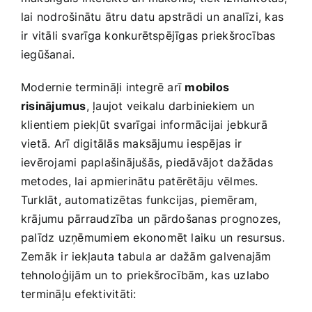
lai nodrošinātu ​ātru datu apstrādi un analīzi, kas​
ir vitāli svarīga konkurētspējīgas priekšrocības
iegūšanai.
Modernie termināļi integrē arī
mobilos
risinājumus
, ļaujot veikalu darbiniekiem un
klientiem piekļūt svarīgai⁤ informācijai⁣ jebkurā
vietā.‍ Arī digitālās ​maksājumu ​iespējas ir
ievērojami paplašinājušās, piedāvājot dažādas
metodes, lai apmierinātu patērētāju ⁢vēlmes.
Turklāt, automatizētas funkcijas, piemēram,
krājumu pārraudzība un pārdošanas prognozes,
palīdz uzņēmumiem ekonomēt laiku un resursus.
Zemāk ir iekļauta tabula ar​ dažām galvenajām
tehnoloģijām un to priekšrocībām, kas uzlabo​
termināļu‍ efektivitāti: