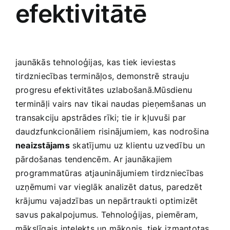
efektivitātē
Smaržas, kosmētika
Sports, tūrisms un atpūta
jaunākās tehnoloģijas, kas tiek ieviestas
tirdzniecības termināļos, demonstrē strauju
TV un Sadzīves tehnika
progresu efektivitātes uzlabošanā.Mūsdienu
termināļi vairs nav tikai naudas pieņemšanas un
Zoo preces
transakciju apstrādes rīki; tie ir kļuvuši par​
daudzfunkcionāliem risinājumiem, kas nodrošina
neaizstājams
skatījumu uz klientu uzvedību⁢ un
pārdošanas tendencēm. Ar jaunākajiem
programmatūras atjauninājumiem tirdzniecības
uzņēmumi‌ var vieglāk analizēt datus, paredzēt
krājumu vajadzības un nepārtraukti optimizēt
savus pakalpojumus. Tehnoloģijas, piemēram,
mākslīgais intelekts un mākonis, tiek izmantotas,