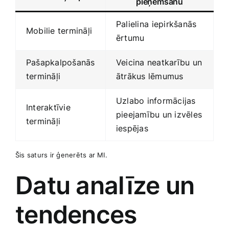
pieņemšanu
Palielina ⁣iepirkšanās
Mobilie termināļi
ērtumu
Pašapkalpošanās
Veicina neatkarību un⁤
termināļi
ātrākus lēmumus
Uzlabo informācijas
Interaktīvie
pieejamību un izvēles
termināļi
iespējas
Šis saturs ir ģenerēts ar MI.
Datu analīze un
tendences