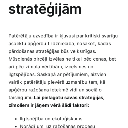
⁣stratēģijām
Patērētāju uzvedība ir kļuvusi par kritiski svarīgu⁤
aspektu apģērbu tirdzniecībā, ‌nosakot,⁣ kādas
pārdošanas ⁢stratēģijas būs⁤ veiksmīgas.​
Mūsdienās pircēji ⁤izvēlas ne tikai⁣ pēc cenas, bet
arī pēc ⁣zīmola vērtībām, izcelsmes un
ilgtspējības. ‍Saskaņā ​ar pētījumiem, aizvien
vairāk patērētāju pievērš uzmanību ⁤tam, kā
apģērbu⁤ ražošana​ ietekmē vidi‍ un sociālo
taisnīgumu.
Lai ‌pielāgotu savas ⁣stratēģijas,
zīmoliem ir jāņem vērā ‍šādi⁤ faktori:
Ilgtspējība un ekoloģiskums
Norādījumi uz​ ražošanas‍ procesu