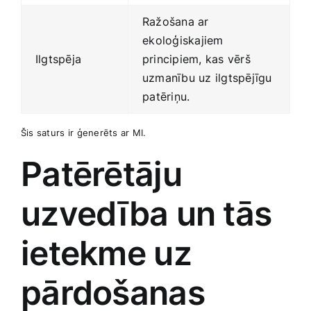
Ražošana ar
⁤ekoloģiskajiem ​
Ilgtspēja
principiem, kas vērš
uzmanību uz ilgtspējīgu
⁤patēriņu.
Šis saturs ir⁢ ģenerēts ar ⁣MI.
Patērētāju⁤
uzvedība un ​tās
ietekme‍ uz
‍pārdošanas