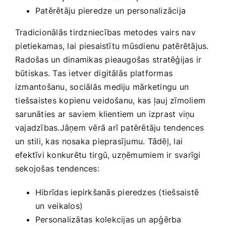
Patērētāju pieredze un personalizācija
Tradicionālās tirdzniecības metodes vairs nav
⁤pietiekamas, lai ⁤piesaistītu mūsdienu‍ patērētājus.
⁤Radošas un dinamikas pieaugošas stratēģijas ir‌
būtiskas. Tas ietver digitālās ⁤platformas⁢
izmantošanu, sociālās​ mediju‍ mārketingu⁤ un
⁤tiešsaistes kopienu veidošanu, ⁢kas ļauj‌ zīmoliem
sarunāties⁤ ar⁣ saviem klientiem un izprast viņu‍
vajadzības.Jāņem ‌vērā arī patērētāju tendences
un stili, kas ⁢nosaka pieprasījumu. Tādēļ, lai
‍efektīvi konkurētu ⁣tirgū, uzņēmumiem ir‍ svarīgi
sekojošas tendences:
Hibrīdas ‍iepirkšanās pieredzes‌ (tiešsaistē
⁤un veikalos)
Personalizātas kolekcijas ‍un apģērba