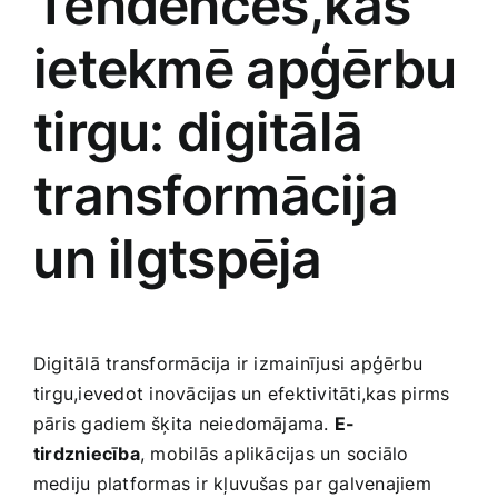
Tendences,kas
ietekmē ‌apģērbu‌
tirgu: digitālā⁣
transformācija
⁢un ilgtspēja
Digitālā‌ transformācija ir izmainījusi ‌apģērbu
tirgu,ievedot inovācijas un⁣ efektivitāti,kas pirms
pāris gadiem šķita neiedomājama.
E-
tirdzniecība
,‍ mobilās aplikācijas‌ un sociālo
mediju platformas ir kļuvušas par galvenajiem‍