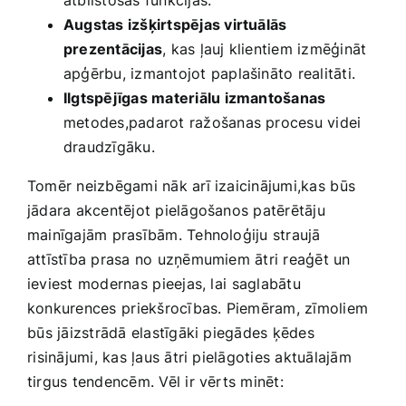
atbilstošās funkcijas.
Augstas‍ izšķirtspējas virtuālās
‌prezentācijas
, kas ļauj klientiem ‌izmēģināt
apģērbu, izmantojot paplašināto‌ realitāti.
Ilgtspējīgas materiālu izmantošanas
metodes,padarot ražošanas procesu videi
‍draudzīgāku.
Tomēr neizbēgami nāk arī izaicinājumi,kas⁣ būs⁣
jādara ​akcentējot pielāgošanos patērētāju​
mainīgajām prasībām. Tehnoloģiju straujā
attīstība prasa no uzņēmumiem ātri ‍reaģēt un
ieviest modernas ⁣pieejas, ‌lai⁤ saglabātu
konkurences ⁤priekšrocības. ‌Piemēram, ‍zīmoliem
⁤būs jāizstrādā elastīgāki piegādes ķēdes
⁤risinājumi, kas ļaus ātri pielāgoties aktuālajām
tirgus‌ tendencēm. Vēl ir vērts minēt: