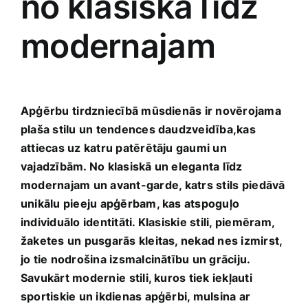
no klasiskā līdz
Smaržas, kosmētika
modernajam
Sports, tūrisms un atpūta
TV un Sadzīves tehnika
Apģērbu⁢ tirdzniecībā mūsdienās ir novērojama‌
plaša stilu un tendences‍ daudzveidība,kas‍
attiecas uz katru patērētāju gaumi un
Zoo preces
vajadzībām. No klasiskā un eleganta līdz
modernajam un avant-garde,⁢ katrs stils ⁣piedāvā
unikālu pieeju apģērbam, kas‌ atspoguļo
‌individuālo ​identitāti. Klasiskie stili, piemēram, ​
žaketes un pusgarās kleitas, nekad nes izmirst,
jo tie nodrošina ‌izsmalcinātību ​un grāciju.
Savukārt modernie ⁣stili, kuros tiek​ iekļauti
sportiskie un ikdienas apģērbi, mulsina ar