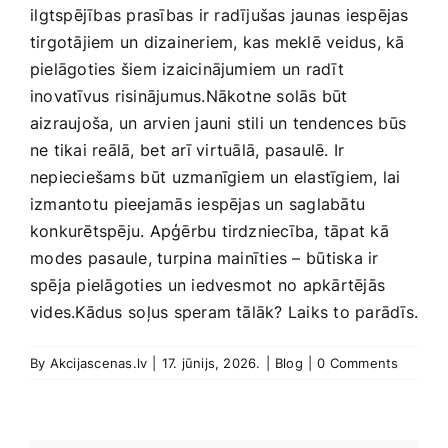
⁤ilgtspējības prasības ir⁤ radījušas jaunas‌ iespējas
tirgotājiem un dizaineriem, kas​ meklē ‍veidus, kā
pielāgoties šiem ​izaicinājumiem un⁤ radīt
inovatīvus risinājumus.Nākotne solās ‌būt‍
aizraujoša, un arvien jauni stili un tendences ‍būs
ne‍ tikai reālā,⁣ bet arī ⁣virtuālā, pasaulē. ⁤Ir
nepieciešams⁣ būt⁢ uzmanīgiem un elastīgiem, ‌lai
izmantotu⁣ pieejamās ‌iespējas un saglabātu
konkurētspēju. Apģērbu tirdzniecība, tāpat kā
⁤modes ⁤pasaule,‍ turpina mainīties –⁣ būtiska ir​
spēja pielāgoties ⁣un iedvesmot no ⁤apkārtējās
vides.Kādus⁤ soļus speram tālāk?‌ Laiks to parādīs.
By
Akcijascenas.lv
|
17. jūnijs, 2026.
|
Blog
|
0 Comments