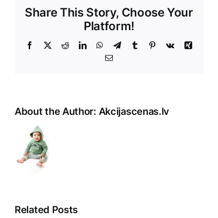
Share This Story, Choose Your
Platform!
Facebook
X
Reddit
LinkedIn
WhatsApp
Telegram
Tumblr
Pinterest
Vk
Xing
E-
Pasts
About the Author:
Akcijascenas.lv
Related Posts