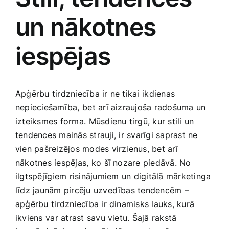
un nākotnes
Jaunākie pārdevēji
Grāmatas
iespējas
Pirktākās preces
Gudrā māja
Raksti
Apģērbu tirdzniecība ir ne tikai ⁤ikdienas
Mājai un remontam
nepieciešamība, ⁤bet arī aizraujoša radošuma un
izteiksmes forma. ⁣Mūsdienu ‌tirgū, kur ‌stili un
Mājražotājiem
tendences mainās strauji,⁢ ir svarīgi saprast ne
vien pašreizējos modes virzienus, bet arī
nākotnes iespējas,⁣ ko‌ šī​ nozare piedāvā. No
Mājsaimniecības preces
ilgtspējīgiem⁣ risinājumiem ⁢un digitālā mārketinga
‌līdz jaunām pircēju uzvedības tendencēm ‌–⁢
Mēbeles un interjers
apģērbu ⁢tirdzniecība ir dinamisks lauks, ​kurā
ikviens ⁢var atrast savu vietu. Šajā rakstā