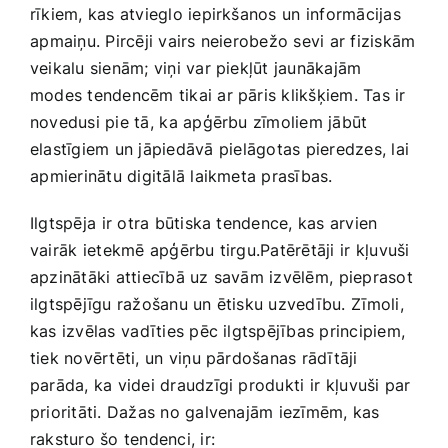
rīkiem, kas atvieglo iepirkšanos un ⁤informācijas
⁤apmaiņu. Pircēji vairs neierobežo sevi ar‍ fiziskām
veikalu sienām; ​viņi var‌ piekļūt jaunākajām
‍modes tendencēm tikai ar pāris klikšķiem.‌ Tas ir
novedusi pie‌ tā, ⁢ka apģērbu zīmoliem‌ jābūt
elastīgiem un jāpiedāvā⁢ pielāgotas‍ pieredzes, ‌lai
⁣apmierinātu digitālā laikmeta prasības.
Ilgtspēja⁢ ir otra būtiska tendence, kas arvien
vairāk⁤ ietekmē apģērbu tirgu.Patērētāji ir ⁤kļuvuši
apzinātāki attiecībā uz savām izvēlēm, ⁣pieprasot
ilgtspējīgu ražošanu un ētisku uzvedību.⁣ Zīmoli,
kas ‌izvēlas⁤ vadīties pēc ilgtspējības ‌principiem,⁣
tiek novērtēti, un ⁢viņu pārdošanas rādītāji
parāda, ka videi draudzīgi​ produkti⁣ ir⁤ kļuvuši par
prioritāti. Dažas no ‌galvenajām ‍iezīmēm,‍ kas‌
raksturo šo tendenci, ir: