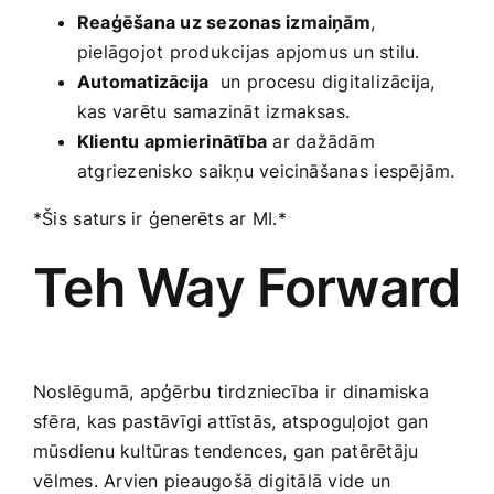
Reaģēšana​ uz sezonas izmaiņām
,
pielāgojot produkcijas apjomus un stilu.
Automatizācija
⁢ un ⁤procesu digitalizācija,
kas varētu samazināt izmaksas.
Klientu ‌apmierinātība
ar ⁢dažādām
atgriezenisko saikņu veicināšanas ⁢iespējām.
*Šis⁤ saturs ir ģenerēts ⁢ar MI.*
Teh Way ⁢Forward
Noslēgumā, apģērbu tirdzniecība ir ⁤dinamiska
‍sfēra, kas⁢ pastāvīgi‍ attīstās, atspoguļojot gan
mūsdienu kultūras​ tendences, gan patērētāju
⁣vēlmes. Arvien pieaugošā digitālā vide⁣ un