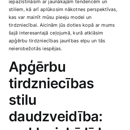
iepazīstināsim ​ar jaunākajām ⁣tendencēm un
Medicīnas preces
stiliem, kā arī⁤ aplūkosim nākotnes perspektīvas,
kas var mainīt mūsu pieeju modei⁤ un
Mobilie telefoni, planšetdatori
tirdzniecībai. Aicinām jūs doties​ kopā⁢ ar mums
⁢šajā interesantajā ⁢ceļojumā, kurā atklāsim
Pakalpojumi
apģērbu tirdzniecības⁤ jaunības elpu un tās
‌neierobežotās iespējas.
Pārtikas preces
Apģērbu‍
tirdzniecības
Preces birojam
stilu
Preces pieaugušajiem
daudzveidība:
Rotaļlietas, bērnu preces