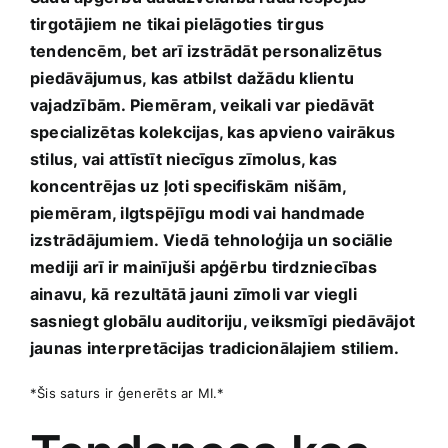
tirgotājiem ne tikai pielāgoties tirgus
tendencēm, bet arī ⁤izstrādāt personalizētus
⁤piedāvājumus, kas atbilst ⁣dažādu klientu⁣
vajadzībām. Piemēram, veikali ⁣var piedāvāt
specializētas ‌kolekcijas,‌ kas apvieno vairākus‌
stilus, vai attīstīt ​niecīgus zīmolus,‌ kas
koncentrējas uz ‍ļoti specifiskām nišām,​
piemēram, ​ilgtspējīgu modi vai⁣ handmade
izstrādājumiem.‌ Viedā ⁤tehnoloģija un sociālie
‍mediji ​arī ir mainījuši apģērbu tirdzniecības
ainavu, kā⁤ rezultātā ‌jauni zīmoli var viegli
sasniegt globālu⁤ auditoriju, veiksmīgi piedāvājot‍
jaunas interpretācijas tradicionālajiem ​stiliem.
*Šis saturs ir ⁣ģenerēts ar MI.*