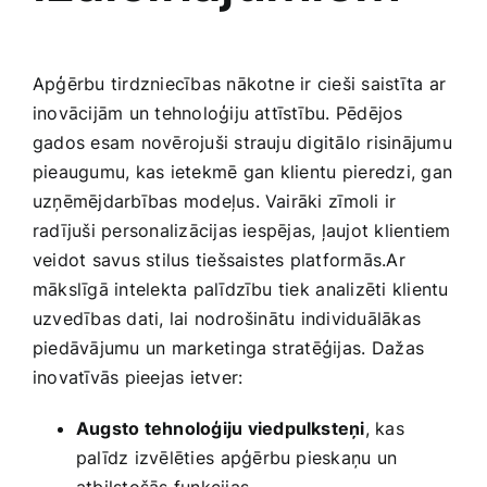
Apģērbu tirdzniecības nākotne ir ​cieši saistīta ar
inovācijām un tehnoloģiju attīstību. ‌Pēdējos
gados ​esam novērojuši strauju digitālo ​risinājumu
pieaugumu, kas ietekmē ⁢gan klientu ⁤pieredzi, ‍gan
uzņēmējdarbības modeļus.‌ Vairāki⁤ zīmoli ir
radījuši personalizācijas iespējas, ļaujot klientiem⁣
veidot savus stilus tiešsaistes platformās.Ar
mākslīgā intelekta palīdzību tiek ⁤analizēti klientu
uzvedības dati, lai nodrošinātu individuālākas
piedāvājumu ⁢un marketinga stratēģijas.⁤ Dažas
inovatīvās pieejas ietver:
Augsto tehnoloģiju viedpulksteņi
, kas
palīdz ​izvēlēties⁢ apģērbu pieskaņu un