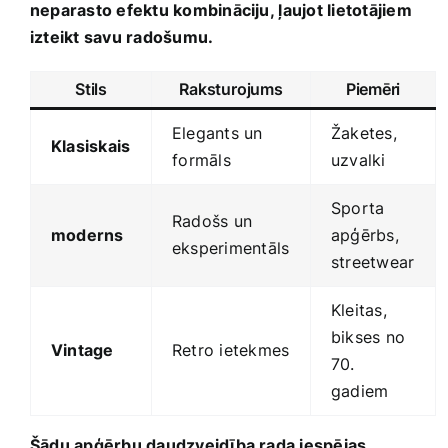
neparasto efektu kombināciju,⁢ ļaujot lietotājiem
izteikt ‍savu radošumu.
Stils
Raksturojums
Piemēri
Elegants un
Žaketes,
Klasiskais
⁣formāls
uzvalki
Sporta
Radošs un
moderns
apģērbs,
eksperimentāls
streetwear
Kleitas,
bikses no​
Vintage
Retro ietekmes
70.
‌gadiem
Šādu apģērbu daudzveidība rada iespējas