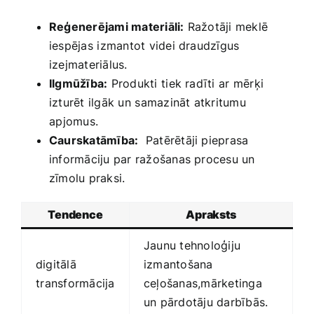
Reģenerējami materiāli:
Ražotāji meklē
iespējas⁣ izmantot videi ‌draudzīgus
izejmateriālus.
Ilgmūžība:
Produkti⁢ tiek radīti ⁢ar mērķi
izturēt ilgāk un ⁣samazināt‌ atkritumu
⁢apjomus.
Caurskatāmība:
‌ Patērētāji pieprasa
informāciju par ražošanas ‍procesu un
zīmolu praksi.
Tendence
Apraksts
Jaunu tehnoloģiju⁣
digitālā
izmantošana
⁣transformācija
ceļošanas,mārketinga
un pārdotāju darbībās.