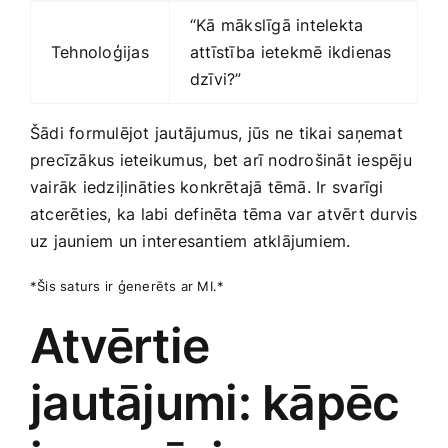
“Kā mākslīgā intelekta
Tehnoloģijas
attīstība ⁢ietekmē ikdienas
dzīvi?”
Šādi formulējot jautājumus, jūs ne ⁤tikai‌ saņemat
precīzākus ieteikumus, bet arī nodrošināt iespēju
vairāk iedziļināties konkrētajā tēmā. Ir svarīgi
atcerēties, ka labi definēta‌ tēma var⁤ atvērt durvis
uz jauniem un interesantiem atklājumiem.
*Šis saturs ir ģenerēts ar MI.*
Atvērtie
jautājumi: kāpēc