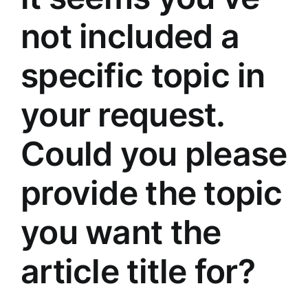
not included a
Jaunākie pārdevēji
Grāmatas
specific topic in
Pirktākās preces
Gudrā māja
your request.
Raksti
Mājai un remontam
Could you please
Mājražotājiem
provide the topic
you want the
Mājsaimniecības preces
article title for?
Mēbeles un interjers