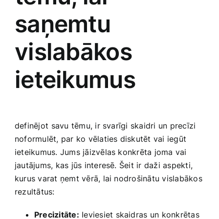
Smaržas, kosmētika
saņemtu
vislabākos
Sports, tūrisms un atpūta
ieteikumus
TV un Sadzīves tehnika
Zoo preces
definējot ⁣savu tēmu, ir svarīgi​ skaidri un precīzi
noformulēt, ‍par ‍ko vēlaties diskutēt vai iegūt
ieteikumus. Jums jāizvēlas konkrēta ‍joma ​vai
jautājums, kas jūs interesē. Šeit ir daži‌ aspekti,
kurus varat ņemt vērā, lai nodrošinātu vislabākos
rezultātus:
Precizitāte:
Ieviesiet skaidras un⁣ konkrētas