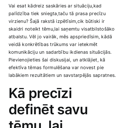
Medicīnas preces
Vai esat kādreiz​ saskāries ar situāciju,kad
⁢palīdzība tiek sniegta,taču tā prasa precīzu
Mobilie telefoni, planšetdatori
virzienu? Šajā rakstā izpētīsim,cik būtiski ir
skaidri noteikt tēmu,lai saņemtu visatbilstošāko
atbalstu. Vēl jo vairāk, mēs apspriedīsim, kādā
Pakalpojumi
veidā konkrētības trūkums var⁣ ietekmēt
komunikāciju​ un sadarbību ikdienas situācijās.
Pārtikas preces
Pievienojieties šai diskusijai, un atklājiet, kā
efektīva tēmas formulēšana var novest⁣ pie
labākiem rezultātiem un savstarpējās‌ sapratnes.
Preces birojam
Kā precīzi
Preces pieaugušajiem
definēt​ savu
Rotaļlietas, bērnu preces
tēmu, lai