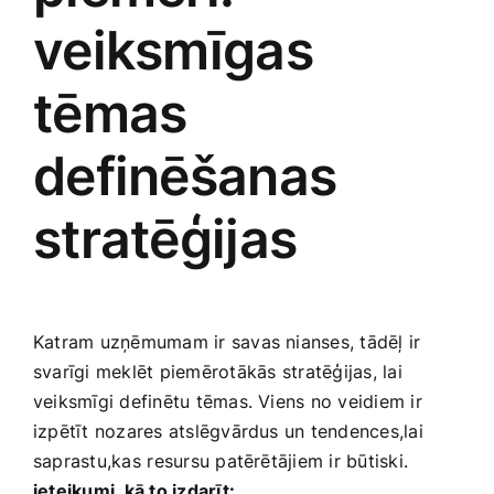
veiksmīgas‌
tēmas
definēšanas
stratēģijas
Katram uzņēmumam ir savas nianses, tādēļ‌ ir
svarīgi meklēt ​piemērotākās ⁢stratēģijas, lai
veiksmīgi definētu tēmas. Viens no veidiem ir
izpētīt nozares atslēgvārdus un tendences,lai
saprastu,kas⁣ resursu patērētājiem ir būtiski.
ieteikumi, kā to ‍izdarīt: