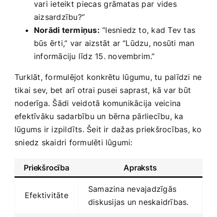
vari ‍ieteikt ⁢piecas⁣ grāmatas par ⁣vides
aizsardzību?”
Norādi termiņus:
“Iesniedz to, kad Tev‍ tas
būs ērti,” var aizstāt ar “Lūdzu, nosūti man
informāciju līdz 15. novembrim.”
Turklāt, formulējot konkrētu⁣ lūgumu, ‍tu palīdzi ne
tikai sev, bet arī otrai pusei saprast, kā var būt
noderīga. Šādi veidotā komunikācija veicina
efektīvāku sadarbību un bērna pārliecību, ka
lūgums ir izpildīts. Šeit ir dažas priekšrocības, ko
sniedz skaidri formulēti lūgumi:
Priekšrocība
Apraksts
Samazina nevajadzīgās
Efektivitāte
diskusijas un neskaidrības.