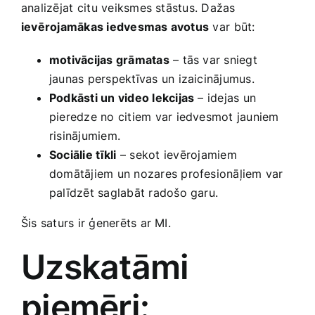
analizējat ⁣citu veiksmes ‍stāstus. Dažas
ievērojamākas iedvesmas avotus
var ⁢būt:
motivācijas grāmatas
– tās var‌ sniegt
jaunas perspektīvas un izaicinājumus.
Podkāsti un​ video lekcijas
– idejas un
pieredze no citiem var ​iedvesmot jauniem
risinājumiem.
Sociālie ⁤tīkli
– sekot⁤ ievērojamiem
domātājiem un nozares profesionāļiem var
palīdzēt saglabāt radošo garu.
Šis saturs ir ģenerēts ar MI.
Uzskatāmi
piemēri: