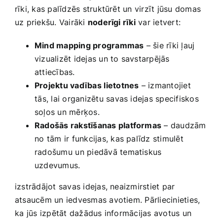
rīki, kas palīdzēs struktūrēt un virzīt jūsu domas
uz priekšu. Vairāki
noderīgi rīki
var ietvert:
Mind mapping programmas
– šie ​rīki ļauj
vizualizēt idejas un‍ to savstarpējās
attiecības.
Projektu vadības ⁣lietotnes
– izmantojiet
⁤tās,​ lai organizētu savas idejas specifiskos
soļos un mērķos.
Radošās rakstīšanas‍ platformas
– daudzām
no tām ir ⁤funkcijas, kas palīdz stimulēt
radošumu ⁢un piedāvā tematiskus
uzdevumus.
izstrādājot savas idejas, neaizmirstiet par
atsaucēm un iedvesmas avotiem. Pārliecinieties,
ka⁤ jūs izpētāt dažādus informācijas avotus⁢ un