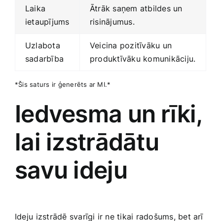
Laika
Ātrāk saņem atbildes un
ietaupījums
risinājumus.
Uzlabota
Veicina pozitīvāku​ un ​
sadarbība
produktīvāku komunikāciju.
*Šis saturs ir ģenerēts ar MI.*
Iedvesma un rīki,
‍lai izstrādātu
savu ideju
Ideju ⁢izstrādē svarīgi ir ne tikai radošums, bet arī