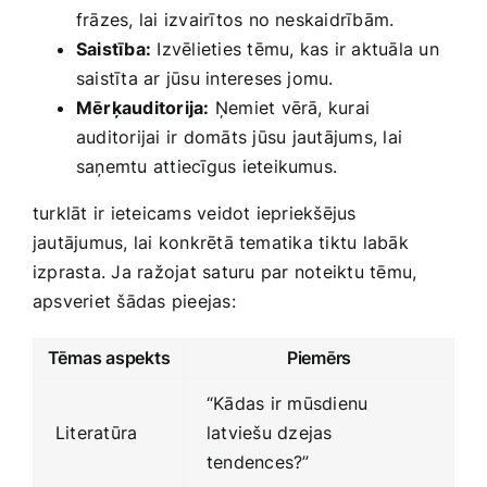
frāzes, lai izvairītos no neskaidrībām.
Saistība:
Izvēlieties tēmu, kas ir aktuāla un
saistīta ar jūsu intereses jomu.
Mērķauditorija:
Ņemiet vērā, kurai
auditorijai ir domāts jūsu⁣ jautājums, lai‍
saņemtu attiecīgus ieteikumus.
turklāt ir ieteicams veidot iepriekšējus
jautājumus, lai konkrētā tematika tiktu labāk
izprasta. Ja ražojat saturu ⁣par noteiktu tēmu,
apsveriet šādas pieejas:
Tēmas aspekts
Piemērs
“Kādas ir mūsdienu
Literatūra
latviešu dzejas
‌tendences?”