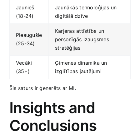
Jaunieši
Jaunākās⁣ tehnoloģijas⁣ un
(18-24)
digitālā dzīve
Karjeras attīstība un
Pieaugušie
personīgās izaugsmes⁢
(25-34)
stratēģijas
Vecāki
Ģimenes dinamika un ​
(35+)
izglītības jautājumi
Šis saturs ir ģenerēts ar MI.
Insights and
Conclusions