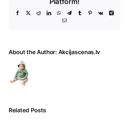
Platform!
Facebook
X
Reddit
LinkedIn
WhatsApp
Telegram
Tumblr
Pinterest
Vk
Xing
E-
Pasts
About the Author:
Akcijascenas.lv
Related Posts
Klientu
Ievads