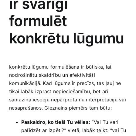
ir‌ svarīgi
formulēt
konkrētu lūgumu
konkrētu lūgumu formulēšana⁣ ir būtiska, lai
nodrošinātu skaidrību un efektivitāti
komunikācijā. Kad lūgums ir precīzs, tas ļauj ne
tikai​ labāk‍ izprast‍ nepieciešamību, bet arī
‌samazina iespēju ⁢nepārprotamu interpretāciju vai
nesaprašanos. Gleznains‍ piemērs tam būtu:
Paskaidro, ko tieši Tu vēlies:
“Vai Tu‌ vari
palīdzēt ar izpēti?” vietā, labāk teikt: “vai Tu