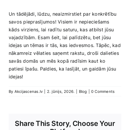
Un tādējādi, lūdzu, neaizmirstiet par konkrētību​
savos pieprasījumos! Visiem ⁤ir nepieciešams
kāds virziens, lai radītu saturu, ‍kas atbilst jūsu
⁢vajadzībām. Esam šeit, lai palīdzētu, bet jūsu
idejas un tēmas‌ ir tās, kas iedvesmos. Tāpēc, kad
nākamreiz vēlaties saņemt rakstu, droši dalieties ​
savās domās un⁣ mēs‌ kopā radīsim kaut ko
patiesi īpašu. Paldies, ka lasījāt, un gaidām jūsu
idejas!
By
Akcijascenas.lv
|
2. jūnijs, 2026.
|
Blog
|
0 Comments
Share This Story, Choose Your