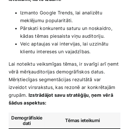
Izmanto Google⁣ Trends, lai analizētu
meklējumu popularitāti.
Pārskati ⁣konkurentu saturu un​ noskaidro,
kādas tēmas piesaista viņu auditoriju.
Veic aptaujas vai intervijas, lai⁤ uzzinātu
klientu intereses un vajadzības.
Lai noteiktu veiksmīgas tēmas, ir svarīgi ⁣arī ņemt
vērā mērķauditorijas demogrāfiskos datus.
Mērķtiecīgas segmentācijas rezultātā var
izveidot virsrakstus, kas rezonē ar ​konkrētajām
grupām.
Izstrādājot savu stratēģiju, ņem vērā
šādus aspektus:
Demogrāfiskie
Tēmas ieteikumi
dati