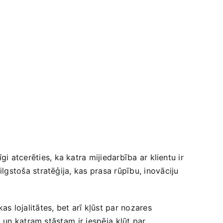
gi atcerēties, ka katra mijiedarbība ar klientu ir
 ilgstoša stratēģija, kas‍ prasa rūpību, ⁣inovāciju
s‌ lojalitātes, bet arī kļūst par nozares
s, un katram stāstam⁢ ir iespēja ⁤kļūt par