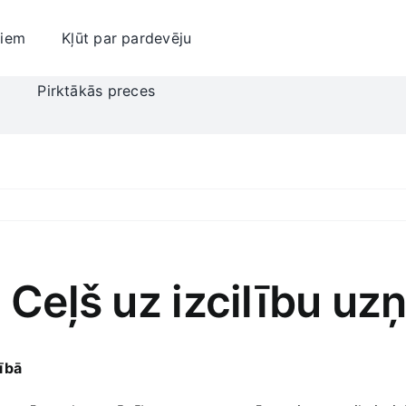
jiem
Kļūt par pardevēju
i
Pirktākās preces
: Ceļš uz izcilību u
bībā