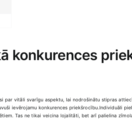
 kā‌ konkurences prie
par vitāli ⁢svarīgu aspektu, lai nodrošinātu stipras attie
uvuši⁤ ievērojamu konkurences‍ priekšrocību.Individuāli p
tētiem. Tas ne tikai veicina lojalitāti, bet arī palielina ‍zīm