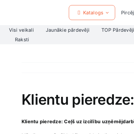
Skip
to
Katalogs
Pircē
content
Visi veikali
Jaunākie pārdevēji
TOP Pārdevēj
Raksti
Klientu pieredze
Klientu‍ pieredze: Ceļš uz izcilību ⁤uzņēmējdar