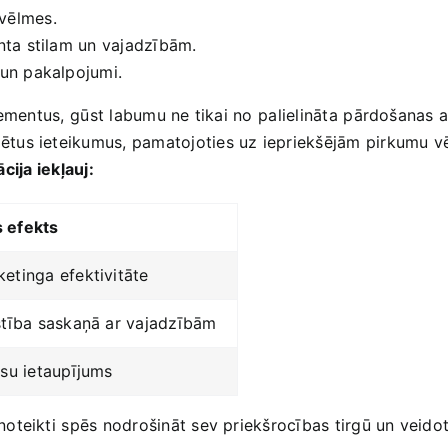
vēlmes.
enta stilam un vajadzībām.
 un pakalpojumi.
ementus, ⁣gūst labumu ne tikai no⁢ palielināta ⁢pārdošanas 
us ieteikumus,​ pamatojoties uz iepriekšējām pirkumu vēst
ija ⁢iekļauj:
‌efekts
etinga efektivitāte
stība saskaņā ar vajadzībām
rsu ietaupījums
teikti ⁢spēs nodrošināt sev priekšrocības tirgū un veidot 