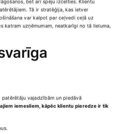
ošanos, bet arī spēju izcelties. ⁢Klientu
ētājiem.⁤ Tā ir stratēģija, kas ⁤ietver⁢
šināšana var ‍kalpot ⁢par ceļvedi ‌ceļā uz
zēs katram uzņēmumam, neatkarīgi no​ tā lieluma,
 svarīga
z​ patērētāju vajadzībām ⁣un piedāvā
najiem iemesliem,‍ kāpēc klientu pieredze ‍ir tik
mus.