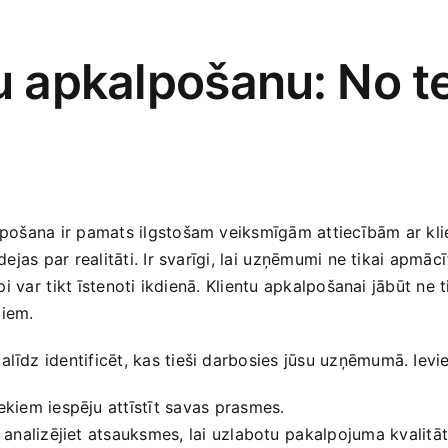
 apkalpošanu: ⁤No teo
alpošana ir pamats ilgstošam veiksmīgām attiecībām ar klien
idejas par realitāti. Ir svarīgi, lai⁣ uzņēmumi ne tikai apm
cipi var⁣ tikt īstenoti ikdienā. ‍Klientu​ apkalpošanai jābūt
tiem.
līdz ​identificēt,‌ kas tieši darbosies​ jūsu ​uzņēmumā. Ievi
kiem iespēju attīstīt savas prasmes.
nalizējiet ​atsauksmes, lai‌ uzlabotu⁣ pakalpojuma kvalitāt