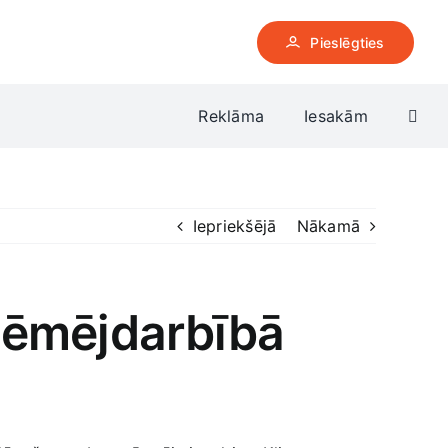
Pieslēgties
Reklāma
Iesakām
Iepriekšējā
Nākamā
zņēmējdarbībā