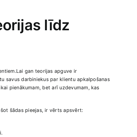
rijas ‌līdz⁤
tiem.Lai ​gan​ teorijas apguve ir
ācītu savus​ darbiniekus par klientu apkalpošanas
 ne tikai pienākumam, bet arī uzdevumam, kas
ešot šādas pieejas, ir vērts apsvērt:
i.