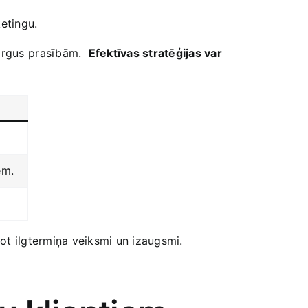
ketingu.
irgus⁤ prasībām. ‌
Efektīvas stratēģijas var
em.
t ilgtermiņa‌ veiksmi⁢ un izaugsmi.