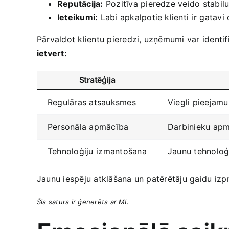
Reputācija:
Pozitīva pieredze veido stabilu ⁤
Ieteikumi:
Labi apkalpotie klienti ir⁤ gatav
Pārvaldot​ klientu pieredzi, uzņēmumi var ‌identif
‌ietvert:
Stratēģija
Regulāras atsauksmes
Viegli pieejamu
Personāla apmācība
Darbinieku apmā
Tehnoloģiju ⁤izmantošana
Jaunu tehnoloģij
Jaunu​ iespēju atklāšana un patērētāju gaidu ⁢izp
Šis saturs ir ģenerēts ar MI.