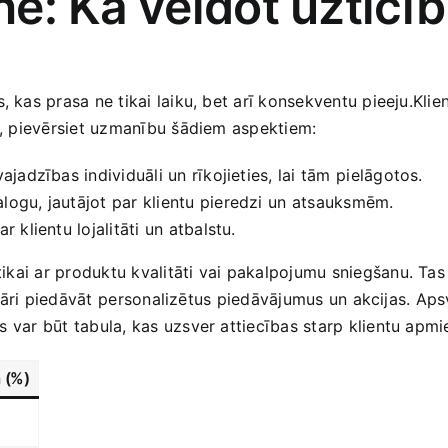
e: Kā veidot uzticīb
kas prasa ​ne tikai ​laiku, bet arī konsekventu pieeju.Klienti
tu,‌ pievērsiet uzmanību šādiem aspektiem:
ajadzības individuāli un rīkojieties, lai tām⁤ pielāgotos.
alogu, jautājot par klientu pieredzi⁤ un atsauksmēm.
 klientu‍ lojalitāti un atbalstu.
 ⁤ar produktu kvalitāti vai​ pakalpojumu sniegšanu.‌ Tas ir 
egulāri piedāvāt⁣ personalizētus piedāvājumus ‍un akcijas. Aps
var⁣ būt ‌tabula, kas uzsver ‍attiecības starp klientu ‌apm
a (%)