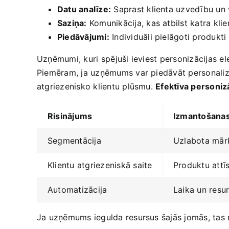
Datu analīze:
Saprast klienta uzvedību un 
Saziņa:
Komunikācija, kas ‍atbilst katra kli
Piedāvājumi:
Individuāli pielāgoti produkti
Uzņēmumi,‌ kuri ⁣spējuši ieviest personizācijas el
Piemēram, ja uzņēmums var piedāvāt personalizēt
atgriezenisko klientu plūsmu.
Efektīva personizāc
Risinājums
Izmantošanas 
Segmentācija
Uzlabota mārk
Klientu atgriezeniskā saite
Produktu attī
Automatizācija
Laika ‍un resu
Ja uzņēmums iegulda resursus šajās jomās, tas no