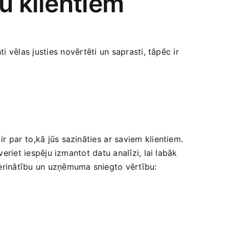
u klientiem
 ‌vēlas justies ⁣novērtēti un saprasti, tāpēc‌ ir
par ⁣to,kā jūs ‌sazināties⁢ ar saviem klientiem.
veriet iespēju izmantot datu analīzi, ‌lai labāk
ierinātību‍ un uzņēmuma‌ sniegto vērtību: