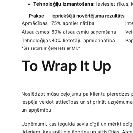
Tehnoloģiju ⁣izmantošana:
​Ieviesiet rīkus, 
Prakse
Iepriekšējā novērtējuma rezultāts
Apmācības
75% apmierinātība
Int
Atsauksmes
60% atsauksmju ‍saņemšana
Vei
Tehnoloģijas
80% lietotāju⁢ apmierinātība
Pap
*Šis saturs ir ģenerēts​ ar MI.*
To Wrap It Up
Noslēdzot mūsu ‌ceļojumu pa klientu pieredzes⁤ pas
iespēja ​veidot⁤ attiecības ⁤un stiprināt ‍uzņēmuma 
un apņēmību.
Uzņēmumi, kas iegulda⁣ savlaicīgā un mērķtiecīgā 
līderiem, ​kas spēj pielāgoties un attīstīties. Atcer