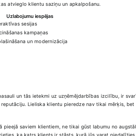
kas‍ atvieglo klientu‍ saziņu‍ un​ apkalpošanu.
Uzlabojumu iespējas
eraktīvas sesijas
cināšanas‌ kampaņas
lašināšana‌ un modernizācija
auli un‌ tās ‌ietekmi ⁢uz uzņēmējdarbības ⁤izcilību, ir svarī
‍reputāciju. Lieliska klientu pieredze nav tikai⁣ mērķis,⁤ bet
⁤pieejā⁢ saviem klientiem, ⁢ne tikai gūst labumu no augstāka
ieties, ka ‍katrs klients ​ir ⁤stāsts, kurā jūs varat piedalītie