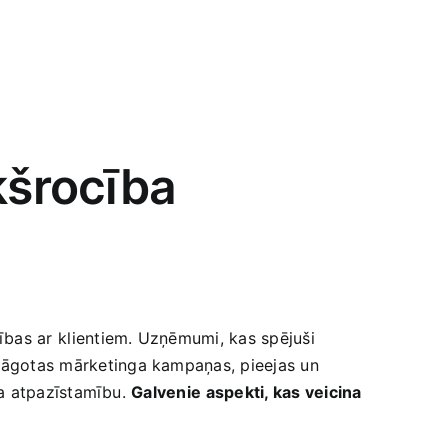
kšrocība
cības ar⁣ klientiem. Uzņēmumi, kas spējuši
ielāgotas mārketinga kampaņas, pieejas un
ola atpazīstamību.‍
Galvenie⁤ aspekti, ⁤kas veicina