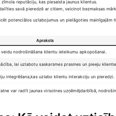
zīmola⁢ reputāciju, kas ⁤piesaista⁣ jaunus klientus.
i dalīties savā pieredzē ar citiem, veicinot bezmaksas mār
icēt⁣ potenciālos⁤ uzlabojumus‍ un pielāgoties ‌mainīgajām t
Apraksts
 veidu nodrošināšana ​klientu ieteikumu apkopošanai.
cība, ​lai uzlabotu ⁣saskarsmes‍ prasmes⁢ un‌ pieeju klienti
u ‌integrēšana,kas uzlabo klientu⁤ interakciju un pieredzi.
ratne var radīt jaunas virsotnes ​uzņēmējdarbībā, nodrošino