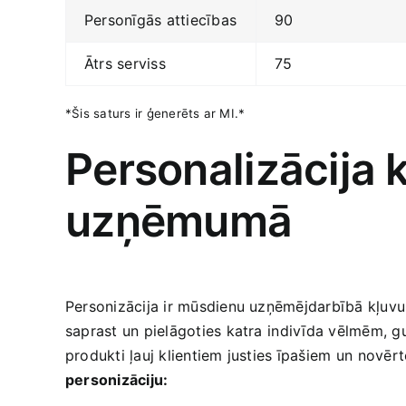
Personīgās ‍attiecības
90
Ātrs serviss
75
*Šis saturs ir ģenerēts ar MI.*
Personalizācija⁣
uzņēmumā
Personizācija ir mūsdienu uzņēmējdarbībā kļuvusi 
saprast un pielāgoties katra ⁢indivīda vēlmēm, g
produkti‌ ļauj klientiem ​justies īpašiem ‌un ⁣novēr
personizāciju: