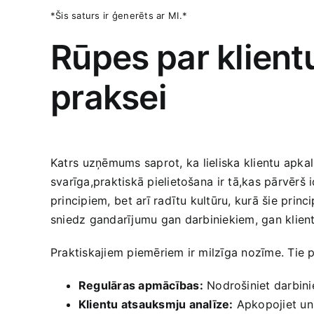
*Šis ‌saturs ir⁢ ģenerēts⁢ ar⁢ MI.*
Rūpes ⁤par klientu
praksei
Katrs⁤ uzņēmums saprot,⁤ ka lieliska klientu apk
svarīga,praktiskā pielietošana⁣ ir tā,kas pārvērš 
principiem, ⁢bet arī radītu kultūru, kurā šie prin
sniedz gandarījumu ⁣gan‍ darbiniekiem, gan ‍klien
Praktiskajiem ​piemēriem ir milzīga nozīme. Tie pa
Regulāras apmācības:
Nodrošiniet darbinie
Klientu atsauksmju analīze:
Apkopojiet un a