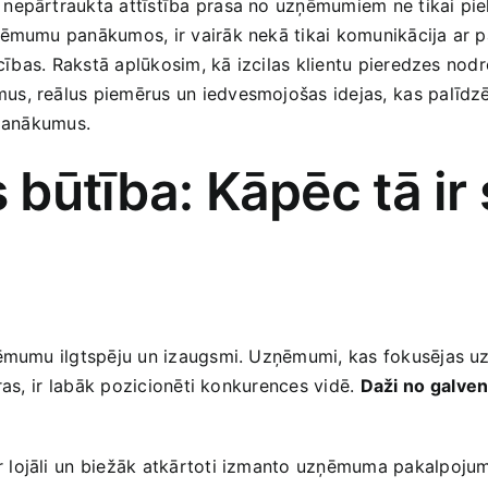
nepārtraukta attīstība prasa no uzņēmumiem ne tikai pielāg
umu panākumos, ir​ vairāk‌ nekā tikai komunikācija ar‍ patēr
ecības. Rakstā aplūkosim, kā izcilas klientu pieredzes nodro
mus, reālus piemērus un iedvesmojošas‍ idejas, ⁢kas palīd
 panākumus.
s būtība: Kāpēc tā ir
ņēmumu ilgtspēju un izaugsmi. Uzņēmumi,‌ kas fokusējas ​u
s,⁣ ir⁢ labāk pozicionēti konkurences vidē.‌
Daži ⁢no ⁣galve
ir lojāli⁢ un biežāk ‌atkārtoti izmanto uzņēmuma pakalpoju