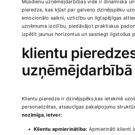
Mūsdienu‌ uzņēmējdarbības⁤ vide ir dinamiska un 
⁢pieredze, kas kļūst par galveno dzinējspēku uzņēm
emocionālo saikni, ‍uzticību ⁣un ilgtspējīgas atti
uzņēmuma​ izcilību, ​piedāvājot praktiskus pado
izpētīt ​jaunus horizontus⁢ un sasniegt ilgstošus
klientu ⁤pieredze
uzņēmējdarbībā
Klientu ⁤pieredze ir dzinējspēks,kas ietekmē ‌uz
⁢personalizētas, ⁣atsaucīgas pakalpojumu struktūra
nozīmīga, ietver:
Klientu ⁢apmierinātība:
Apmierināti klienti 