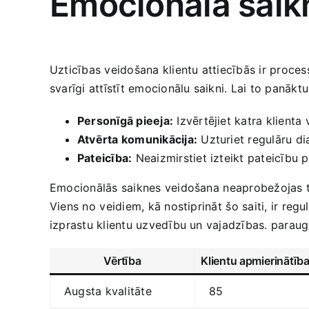
Emocionālā saikn
Uzticības veidošana klientu attiecībās ir process, 
svarīgi attīstīt ‌emocionālu saikni. Lai to panāk
Personīgā ‌pieeja:
Izvērtējiet katra klienta v
Atvērta komunikācija:
Uzturiet regulāru di
Pateicība:
Neaizmirstiet izteikt pateicību par
Emocionālās saiknes veidošana⁢ neaprobežojas tikai
Viens ​no ⁢veidiem, kā nostiprināt⁢ šo saiti,‌ ir r
izprastu klientu uzvedību un vajadzības. paraugs 
Vērtība
Klientu⁣ apmierinātīb
Augsta kvalitāte
85