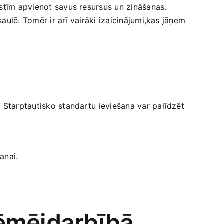
lstīm apvienot savus ‌resursus un zināšanas.
saulē. ‍Tomēr ir arī vairāki izaicinājumi,kas jāņem
⁣ Starptautisko standartu ⁣ieviešana var palīdzēt
anai.
ņēmējdarbībā