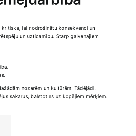
r kritiska, lai nodrošinātu konsekvenci un
rētspēju⁣ un ‍uzticamību. Starp galvenajiem
ība.
as.
 dažādām​ nozarēm un kultūrām. Tādējādi,
ējus‌ sakarus, balstoties uz kopējiem mērķiem.