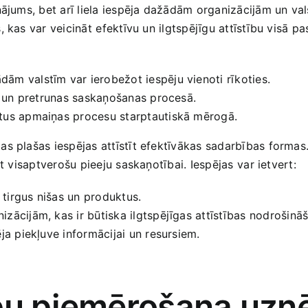
inājums, bet arī liela iespēja dažādām organizācijām un va
 kas var veicināt⁢ efektīvu un ilgtspējīgu attīstību visā pa
ām valstīm var ierobežot iespēju​ vienoti rīkoties.
s⁢ un pretrunas saskaņošanas procesā.
datus apmaiņas procesu starptautiskā mērogā.
as plašas iespējas attīstīt efektīvākas sadarbības formas.
ot visaptverošu pieeju saskaņotībai. Iespējas ⁤var ietvert:
as ⁢tirgus nišas un produktus.
nizācijām, ‍kas ir būtiska ‌ilgtspējīgas attīstības nodrošināš
ļēja piekļuve informācijai un resursiem.
ipu piemērošana uz