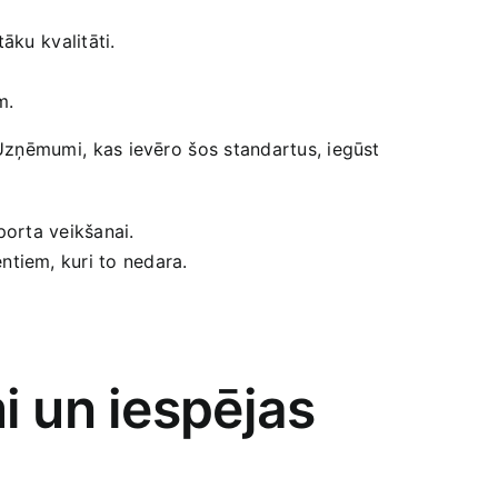
ku ⁤kvalitāti.
m.
 Uzņēmumi,⁤ kas ievēro⁣ šos standartus, iegūst
porta veikšanai.
entiem, kuri to nedara.
i un iespējas