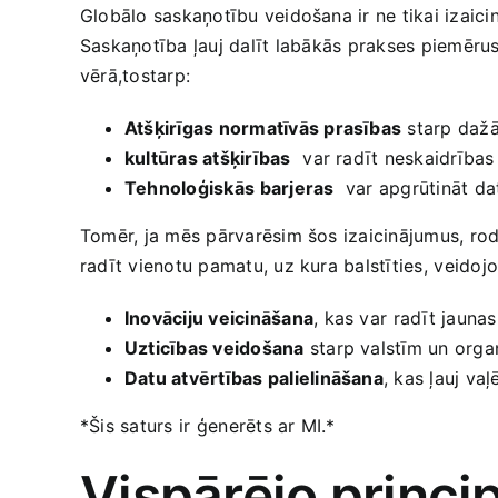
Globālo saskaņotību veidošana ir ne tikai​ izaic
Saskaņotība ļauj ​dalīt ⁤labākās prakses piemērus,
vērā,tostarp:
Atšķirīgas normatīvās prasības
starp dažād
kultūras atšķirības
⁣ var radīt neskaidrība
Tehnoloģiskās⁣ barjeras
‍ var apgrūtināt ‍
Tomēr,‌ ja ‌mēs pārvarēsim šos izaicinājumus, rod
radīt ‌vienotu pamatu, uz kura balstīties,⁢ veidoj
Inovāciju veicināšana
, kas ‌var ⁣radīt​ jaun
Uzticības veidošana
starp‌ valstīm ‍un orga
Datu atvērtības palielināšana
, ‌kas ļauj va
*Šis saturs ir ⁢ģenerēts ar MI.*
Vispārējo princ