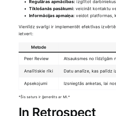
Regulāras ⁤apmācības:
izglītot⁣ darbiniek
Tīklošanās pasākumi:
veicināt‍ kontaktu‌ 
Informācijas apmaiņa:
veidot⁤ platformas, 
Vienlīdz svarīgi ir implementēt efektīvas izvērtē
ietvert:
Metode
Peer Review
Atsauksmes no līdzīgām 
Analītiskie rīki
Datu ‍analīze,⁣ kas palīdz i
Apsekojumi
Izsniegtās anketas, lai no
*Šis saturs ir ⁤ģenerēts ar MI.*
In Retrospect