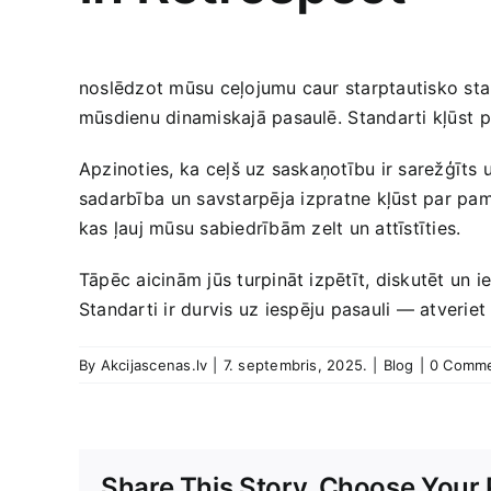
noslēdzot mūsu ‍ceļojumu caur‍ starptautisko stan
mūsdienu dinamiskajā pasaulē.⁣ Standarti kļūst⁤ pa
Apzinoties,⁤ ka ceļš uz​ saskaņotību ir sarežģīts 
sadarbība⁣ un‍ savstarpēja⁣ izpratne kļūst par pama
kas ļauj mūsu sabiedrībām⁣ zelt un​ attīstīties.
Tāpēc aicinām jūs turpināt izpētīt, diskutēt un⁢ ie
Standarti ir durvis ⁤uz iespēju pasauli — atverie
By
Akcijascenas.lv
|
7. septembris, 2025.
|
Blog
|
0 Comm
Share This Story, Choose Your 