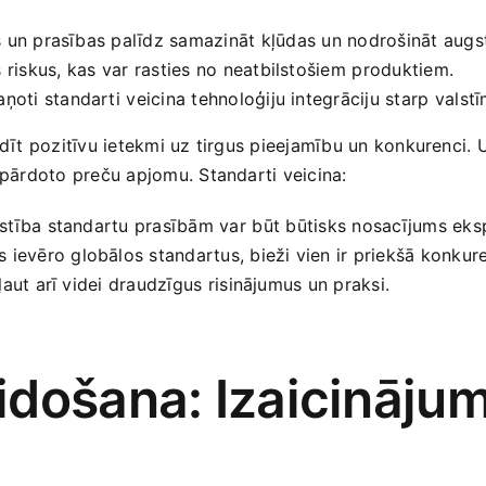
s un prasības palīdz samazināt ⁤kļūdas un nodrošināt augstā
riskus, kas var ⁢rasties no neatbilstošiem ⁣produktiem.
oti ‌standarti⁤ veicina tehnoloģiju integrāciju​ starp ⁣valstī
adīt⁤ pozitīvu ​ietekmi uz tirgus pieejamību un konkurenci.⁣
⁤pārdoto ‍preču apjomu. Standarti veicina:
lstība standartu prasībām var⁢ būt⁤ būtisks nosacījums ​eks
evēro globālos standartus, bieži‍ vien ‌ir ‍priekšā konkur
aut arī videi draudzīgus⁤ risinājumus un praksi.
došana: Izaicinājum