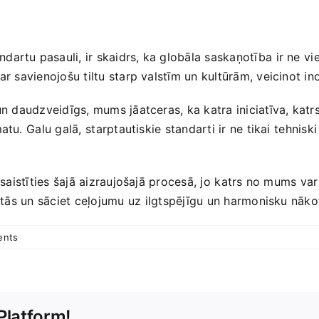
dartu pasauli, ir skaidrs, ka globāla saskaņotība ⁢ir ne ⁢v
r savienojošu tiltu starp valstīm‍ un kultūrām, veicinot ‌in
un daudzveidīgs, mums jāatceras, ka katra iniciatīva, katrs 
tu. ⁣Galu galā,⁢ starptautiskie standarti ir ne tikai ⁣tehni
saistīties​ šajā aizraujošajā procesā,​ jo ⁢katrs no mums ‌va
t tās un sāciet ceļojumu uz ⁢ilgtspējīgu un harmonisku nāko
ents
Platform!