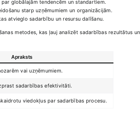
us par globālajām tendencēm un standartiem.
veidošanu starp ‍uzņēmumiem un ‍organizācijām.
kas atvieglo​ sadarbību un resursu dalīšanu.
šanas ⁢metodes, ⁣kas ļauj analizēt⁤ sadarbības rezultātus un
Apraksts
nozarēm vai uzņēmumiem.
zprast⁢ sadarbības ⁤efektivitāti.
skaidrotu viedokļus par sadarbības⁢ procesu.