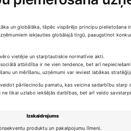
tāka un globālāka, ‍tāpēc vispārējo principu pielietošana i
 uzņēmumiem iekļauties globālajā tirgū, ‌paaugstinot konku
o ⁢vietējie⁢ un starptautiskie normatīvie ⁣akti.
ociālā atbildība ⁣ir ne vien tendence, ‍bet arī nepieciešam
šanu un ​mērīšanu, uzņēmumi var ieviest labākas stratēģij
zveidot pārliecinošu pamatu, kas veicina sadarbību starp
e tikai ‌uzlabo iekšējās darbības, bet arī veido savstarp
Izskaidrojums
konsekventu​ produktu un pakalpojumu līmeni.