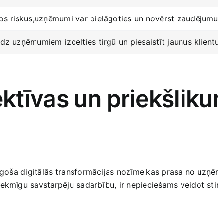
ālos riskus,uzņēmumi var pielāgoties un novērst zaudējumu
īdz uzņēmumiem ⁣izcelties tirgū un piesaistīt jaunus klient
īvas ⁢un⁣ priekšliku
augoša digitālās⁢ transformācijas nozīme,kas prasa no uzņ
 sekmīgu savstarpēju sadarbību, ir nepieciešams veidot s