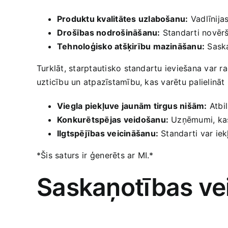
Produktu kvalitātes uzlabošanu:
⁢Vadlīnija
Drošības nodrošināšanu:
Standarti novērš 
Tehnoloģisko ‍atšķirību mazināšanu:
Saskaņ
Turklāt, ​starptautisko standartu ‌ieviešana var r
uzticību un atpazīstamību, kas varētu palielināt 
Viegla piekļuve jaunām tirgus nišām:
‌Atbi
Konkurētspējas veidošanu:
Uzņēmumi, kas i
Ilgtspējības‍ veicināšanu:
Standarti var iekļ
*Šis saturs⁣ ir ģenerēts ar MI.*
Saskaņotības vei