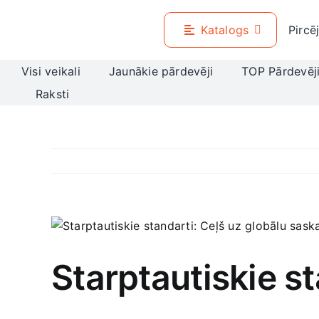
Skip
to
Katalogs
Pircē
content
Visi veikali
Jaunākie pārdevēji
TOP Pārdevēj
Raksti
View
Larger
Image
Starptautiskie s