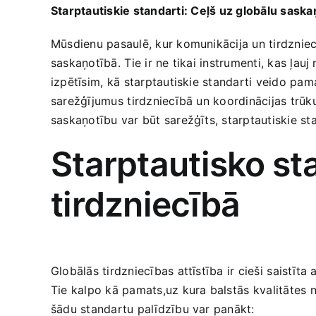
Starptautiskie standarti: ⁣Ceļš uz globālu sask
Mūsdienu pasaulē, kur komunikācija un tirdzniecīb
saskaņotībā.⁤ Tie ir ne tikai instrumenti, kas ļauj
izpētīsim, ⁣kā starptautiskie standarti veido ‌pam
sarežģījumus⁢ tirdzniecībā un koordinācijas trūku
saskaņotību var būt sarežģīts, ‌starptautiskie st
Starptautisko⁢ s
tirdzniecībā
Globālās‍ tirdzniecības attīstība ir cieši⁢ saistī
‌Tie kalpo kā pamats,uz kura balstās ⁤kvalitātes
šādu standartu palīdzību var panākt: