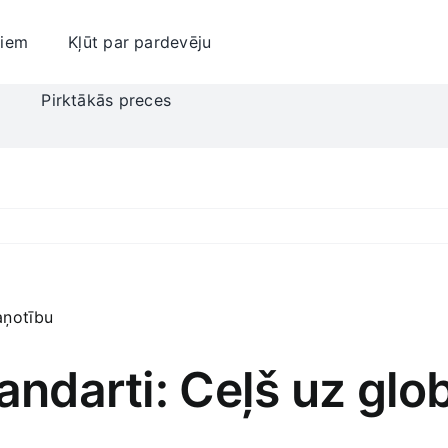
jiem
Kļūt par pardevēju
i
Pirktākās preces
tandarti: Ceļš uz gl