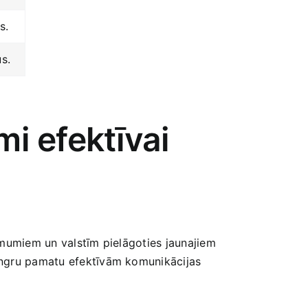
s.
us.
mi efektīvai
ēmumiem‍ un valstīm pielāgoties jaunajiem
tingru pamatu efektīvām komunikācijas