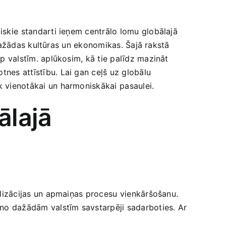
iskie⁣ standarti ieņem centrālo lomu globālajā⁢
no dažādas kultūras un ekonomikas. Šajā rakstā
arp valstīm. aplūkosim, kā tie ‌palīdz mazināt
tnes attīstību. Lai ​gan ceļš uz globālu
āk vienotākai un harmoniskākai ⁢pasaulei.
ālajā
ializācijas ‌un apmaiņas procesu ⁣vienkāršošanu.
 no dažādām valstīm savstarpēji​ sadarboties. Ar