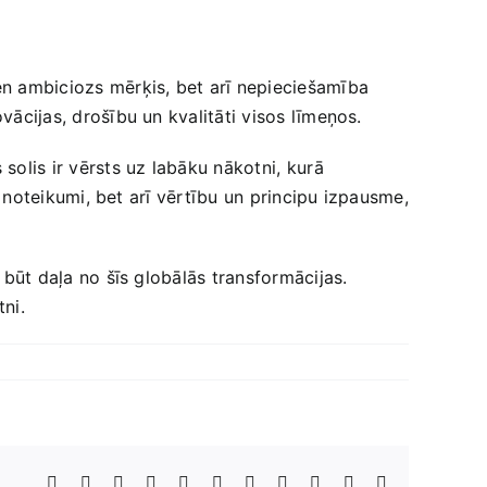
ien ambiciozs mērķis, bet arī‌ nepieciešamība
ovācijas, drošību un kvalitāti visos līmeņos.
solis‌ ir vērsts uz labāku nākotni, ⁢kurā
ski noteikumi, bet arī vērtību un principu izpausme,
r būt daļa ‌no šīs globālās transformācijas.
tni.
Facebook
X
Reddit
LinkedIn
WhatsApp
Telegram
Tumblr
Pinterest
Vk
Xing
E-