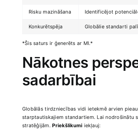
Risku mazināšana
Identificējot potenci
Konkurētspēja
Globālie standarti pal
*Šis saturs ir ģenerēts ⁢ar MI.*
Nākotnes perspekt
sadarbībai
Globālās ⁢tirdzniecības vidi ⁢ietekmē arvien pie
starptautiskajiem standartiem. Lai nodrošinātu
stratēģijām.⁤
Priekšlikumi
iekļauj: