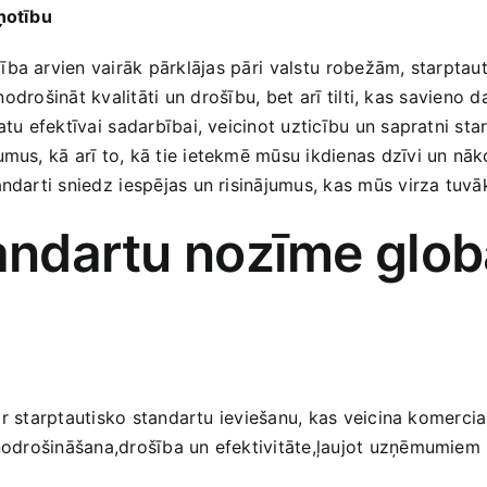
aņotību
a arvien vairāk pārklājas ⁢pāri⁣ valstu ⁣robežām, starptaut
 nodrošināt kvalitāti‍ un⁣ drošību, bet arī⁣ tilti, kas savie
atu efektīvai⁢ sadarbībai, veicinot uzticību ​un‍ sapratni st
mus, kā arī‌ to, kā tie ietekmē ‍mūsu ikdienas dzīvi un nāko
andarti sniedz ⁣iespējas un risinājumus, kas mūs virza ‌tuv
tandartu nozīme glob
ta ar starptautisko standartu ieviešanu, kas veicina komerc
 ⁢nodrošināšana,drošība un efektivitāte,ļaujot uzņēmumiem