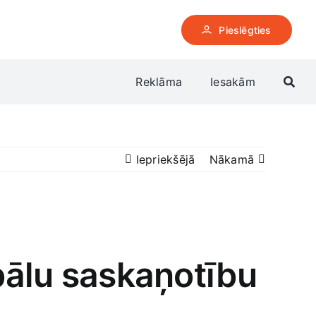
Pieslēgties
Reklāma
Iesakām
Iepriekšējā
Nākamā
obālu saskaņotību