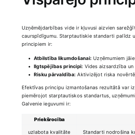
Uzņēmējdarbības ⁢vide ‌ir kļuvusi aizvien sarežģī
caurspīdīgumu. Starptautiskie standarti ⁤palīdz​
principiem ir:
Atbilstība ⁣likumdošanai:
Uzņēmumiem jāievēr
Ilgtspējības principi:
Vides aizsardzība un s
Risku​ pārvaldība:
Aktivizējot riska novērtē
Efektīvas principu izmantošanas rezultātā var i
piemērojot starptautiskos standartus, uzņēmumi n
Galvenie ieguvumi ir:
Priekšrocība
uzlabota ‌kvalitāte
Standarti nodrošina ⁤