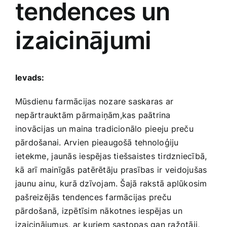
tendences un
Medicīnas preces
izaicinājumi
Mobilie telefoni, planšetdatori
Pakalpojumi
Ievads:
Mūsdienu farmācijas nozare saskaras ar
Pārtikas preces
nepārtrauktām pārmaiņām,kas paātrina
inovācijas un maina tradicionālo pieeju preču
Preces birojam
pārdošanai. Arvien pieaugošā tehnoloģiju
ietekme, ⁣jaunās iespējas tiešsaistes tirdzniecībā,
kā arī mainīgās patērētāju⁤ prasības ir⁢ veidojušas
Preces pieaugušajiem
jaunu ainu, kurā dzīvojam. Šajā rakstā ‍aplūkosim
pašreizējās tendences ‍farmācijas preču
Rotaļlietas, bērnu preces
pārdošanā, izpētīsim nākotnes ‍iespējas‌ un
izaicinājumus, ar kuriem sastopas gan ražotāji,