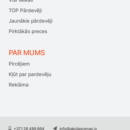
TOP Pārdevēji
Jaunākie pārdevēji
Pirktākās preces
PAR MUMS
Pircējiem
Kļūt par pardevēju
Reklāma
+371 26 489 664
info@akcijascenas.lv