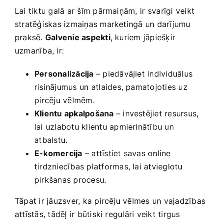
Lai tiktu galā ar šīm pārmaiņām, ir⁢ svarīgi veikt
stratēģiskas izmaiņas marketingā un darījumu
praksē.
Galvenie aspekti
, kuriem jāpiešķir
uzmanība, ir:
Personalizācija
– piedāvājiet individuālus
risinājumus⁣ un atlaides, pamatojoties uz
⁣pircēju vēlmēm.
Klientu apkalpošana
– investējiet resursus,
lai uzlabotu klientu apmierinātību un
⁤atbalstu.
E-komercija
– attīstiet savas online
tirdzniecības platformas, lai atvieglotu
‍pirkšanas procesu.
Tāpat ir jāuzsver,​ ka pircēju vēlmes un vajadzības
attīstās, tādēļ ir būtiski regulāri veikt tirgus