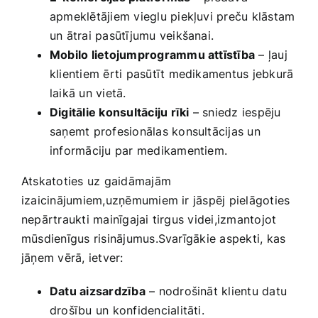
apmeklētājiem vieglu piekļuvi preču klāstam
un ātrai​ pasūtījumu veikšanai.
Mobilo lietojumprogrammu attīstība
– ļauj
klientiem ērti pasūtīt medikamentus jebkurā
laikā un vietā.
Digitālie konsultāciju rīki
– sniedz iespēju
saņemt profesionālas konsultācijas un
informāciju par medikamentiem.
Atskatoties uz gaidāmajām
izaicinājumiem,uzņēmumiem ir jāspēj pielāgoties
nepārtraukti mainīgajai tirgus videi,izmantojot⁢
mūsdienīgus risinājumus.Svarīgākie aspekti, kas
jāņem vērā, ietver:
Datu aizsardzība
– nodrošināt klientu datu
drošību un konfidencialitāti.