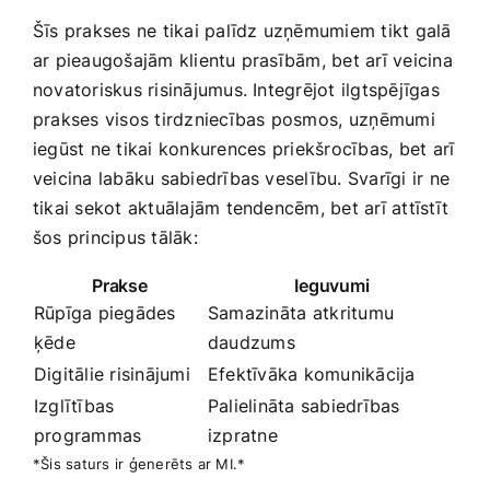
Šīs prakses ne tikai palīdz uzņēmumiem tikt galā
ar pieaugošajām klientu prasībām, bet arī‌ veicina
novatoriskus risinājumus. Integrējot ilgtspējīgas
prakses visos tirdzniecības posmos,⁤ uzņēmumi
iegūst ne tikai konkurences ⁤priekšrocības, bet arī
veicina labāku sabiedrības veselību. Svarīgi ir ne
tikai sekot aktuālajām tendencēm, bet arī attīstīt
šos principus tālāk:
Prakse
Ieguvumi
Rūpīga piegādes
Samazināta⁢ atkritumu
ķēde
daudzums
Digitālie risinājumi
Efektīvāka komunikācija
Izglītības
Palielināta sabiedrības
programmas
izpratne
*Šis saturs ir​ ģenerēts ar MI.*