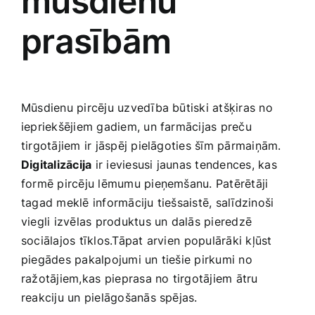
mūsdienu
prasībām
Mūsdienu​ pircēju uzvedība būtiski atšķiras no
iepriekšējiem gadiem, un ‍farmācijas preču
tirgotājiem ir jāspēj pielāgoties šīm pārmaiņām.
Digitalizācija
ir ieviesusi jaunas tendences, kas
formē pircēju lēmumu pieņemšanu. Patērētāji
tagad meklē informāciju tiešsaistē, salīdzinoši
viegli izvēlas ‍produktus un dalās pieredzē
sociālajos tīklos.Tāpat arvien⁢ populārāki kļūst
piegādes pakalpojumi un tiešie pirkumi no
ražotājiem,kas ⁢pieprasa no tirgotājiem ātru
reakciju un pielāgošanās spējas.