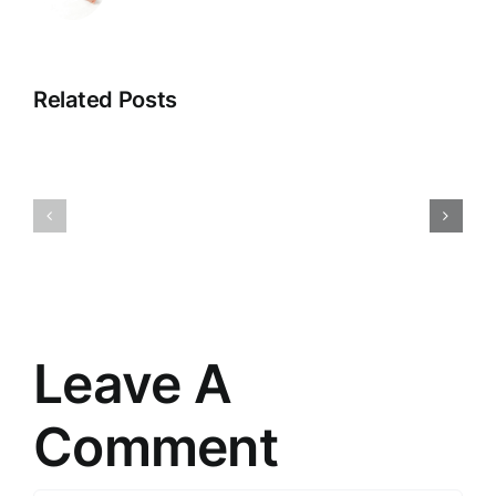
Related Posts
Pārdošan
Tirdzniecības
aģenti:
psiholoģija:
Ceļš
Atklājot
uz
patērētāju
veiksmīg
prātu
tirgošanu
Leave A
Comment