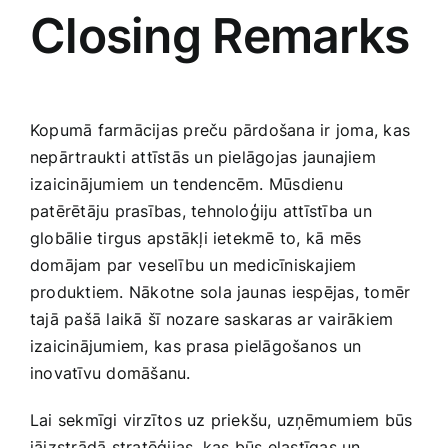
Closing Remarks
Kopumā ‍farmācijas preču‍ pārdošana ir joma, kas
nepārtraukti attīstās un pielāgojas jaunajiem
izaicinājumiem un tendencēm. Mūsdienu
patērētāju ‌prasības, tehnoloģiju attīstība un
globālie tirgus apstākļi ietekmē to, kā mēs
domājam par ⁣veselību un medicīniskajiem ​
produktiem. Nākotne sola jaunas iespējas, tomēr
tajā pašā laikā šī nozare saskaras ar vairākiem
izaicinājumiem,⁤ kas prasa pielāgošanos un
inovatīvu domāšanu.
Lai sekmīgi virzītos uz priekšu, uzņēmumiem būs
jāizstrādā stratēģijas, kas būs elastīgas un‌