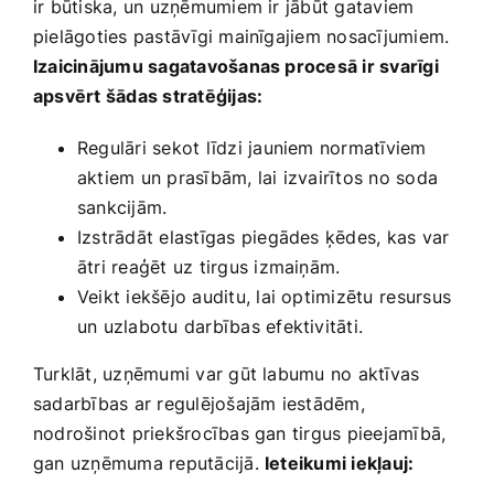
ir​ būtiska, un uzņēmumiem ir jābūt gataviem
pielāgoties pastāvīgi mainīgajiem nosacījumiem.
Izaicinājumu sagatavošanas procesā ir svarīgi
apsvērt šādas stratēģijas:
Regulāri sekot līdzi jauniem normatīviem
aktiem un prasībām, lai izvairītos no soda
sankcijām.
Izstrādāt elastīgas piegādes ķēdes,‍ kas var
ātri reaģēt uz tirgus izmaiņām.
Veikt iekšējo auditu, lai optimizētu ⁤resursus
un uzlabotu darbības efektivitāti.
Turklāt, uzņēmumi var gūt labumu no aktīvas
sadarbības ar regulējošajām iestādēm,​
nodrošinot priekšrocības gan tirgus pieejamībā,⁢
gan uzņēmuma reputācijā.
Ieteikumi iekļauj: