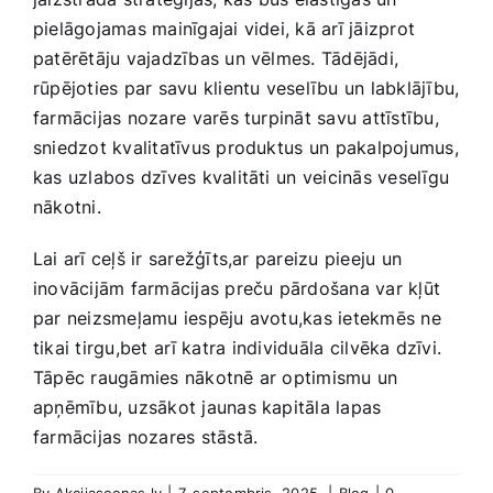
pielāgojamas mainīgajai videi, kā arī jāizprot
patērētāju vajadzības un vēlmes. Tādējādi,
rūpējoties par savu klientu veselību un labklājību,
farmācijas nozare⁢ varēs turpināt savu attīstību,
sniedzot kvalitatīvus produktus⁣ un pakalpojumus,
kas uzlabos dzīves kvalitāti⁢ un veicinās veselīgu
nākotni.
Lai arī ceļš ir sarežģīts,ar pareizu pieeju un
inovācijām farmācijas preču pārdošana var kļūt
par neizsmeļamu iespēju avotu,kas ietekmēs ne
tikai tirgu,bet ⁢arī katra⁤ individuāla⁢ cilvēka dzīvi.
Tāpēc raugāmies nākotnē ar optimismu un
apņēmību, uzsākot jaunas kapitāla lapas
farmācijas nozares stāstā.