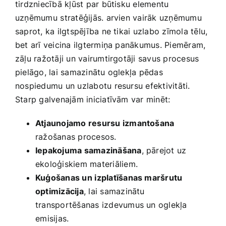
tirdzniecībā kļūst par būtisku elementu
uzņēmumu⁤ stratēģijās. arvien vairāk uzņēmumu
saprot, ka ilgtspējība ne‍ tikai uzlabo zīmola tēlu,
bet arī veicina‌ ilgtermiņa panākumus. Piemēram,
zāļu ražotāji un vairumtirgotāji savus procesus
pielāgo, lai samazinātu oglekļa pēdas ​
nospiedumu un uzlabotu resursu efektivitāti.
Starp ‌galvenajām iniciatīvām var minēt:
Atjaunojamo resursu izmantošana
ražošanas procesos.
Iepakojuma samazināšana
, pārejot uz
ekoloģiskiem materiāliem.
Kuģošanas un ⁢izplatīšanas maršrutu​
optimizācija
, lai samazinātu
transportēšanas izdevumus un oglekļa
⁤emisijas.