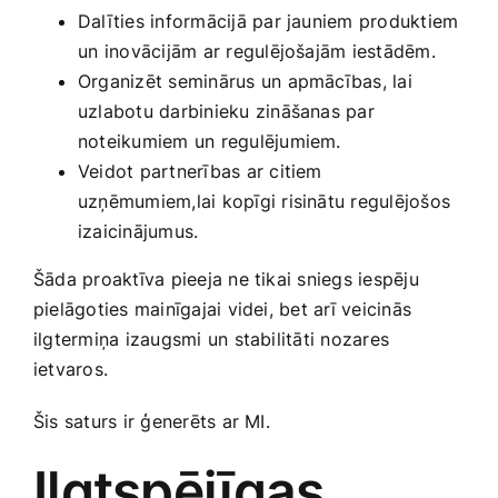
Dalīties informācijā par‌ jauniem produktiem
⁤un ‍inovācijām ar regulējošajām iestādēm.
Organizēt seminārus un apmācības, lai
uzlabotu darbinieku zināšanas par
noteikumiem un regulējumiem.
Veidot partnerības ar citiem
uzņēmumiem,lai kopīgi risinātu regulējošos
izaicinājumus.
Šāda proaktīva pieeja ne tikai sniegs iespēju
pielāgoties mainīgajai‌ videi, bet arī veicinās
‌ilgtermiņa izaugsmi un stabilitāti nozares
ietvaros.
Šis saturs ir ģenerēts ar MI.
Ilgtspējīgas