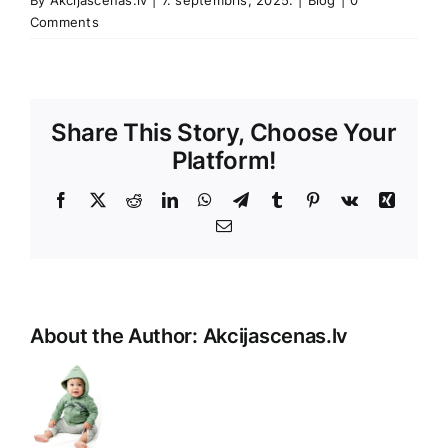
By
Akcijascenas.lv
|
7. septembris, 2025.
|
Blog
|
0
Comments
Share This Story, Choose Your
Platform!
Facebook
X
Reddit
LinkedIn
WhatsApp
Telegram
Tumblr
Pinterest
Vk
Xing
E-
Pasts
About the Author:
Akcijascenas.lv