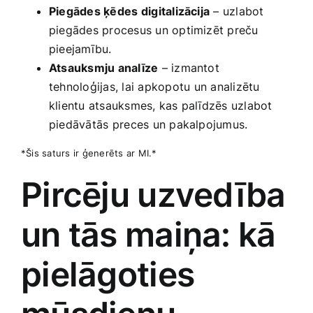
Piegādes ķēdes ⁤digitalizācija
– uzlabot
piegādes procesus un optimizēt preču
pieejamību.
Atsauksmju analīze
– izmantot
tehnoloģijas, lai apkopotu ⁤un‌ analizētu
klientu atsauksmes, kas palīdzēs uzlabot
piedāvātās ⁣preces un pakalpojumus.
*Šis saturs ir ģenerēts ⁣ar MI.*
Pircēju uzvedība
un tās maiņa: kā
pielāgoties