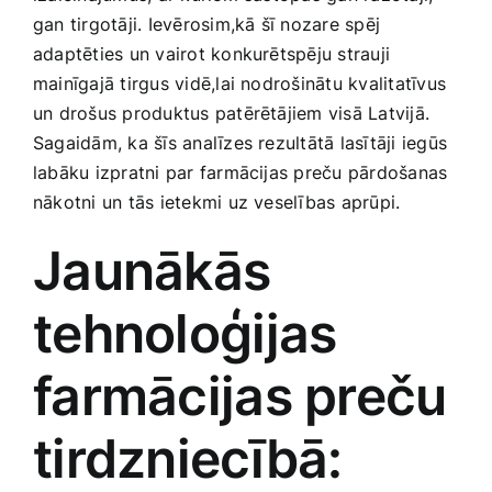
Smaržas, kosmētika
gan tirgotāji. Ievērosim,kā šī nozare spēj
adaptēties un vairot konkurētspēju strauji
mainīgajā tirgus vidē,lai nodrošinātu kvalitatīvus
Sports, tūrisms un atpūta
un drošus produktus patērētājiem visā Latvijā.
Sagaidām, ka šīs analīzes rezultātā lasītāji iegūs
TV un Sadzīves tehnika
labāku izpratni par farmācijas preču pārdošanas
nākotni un tās ietekmi uz veselības aprūpi.
Zoo preces
Jaunākās
tehnoloģijas
farmācijas preču
tirdzniecībā: