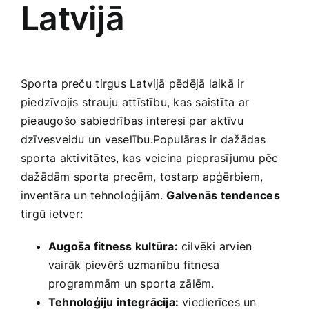
Latvijā
Sporta preču ⁣tirgus Latvijā pēdējā laikā ir
piedzīvojis strauju attīstību, kas saistīta⁤ ar
pieaugošo sabiedrības interesi par aktīvu
dzīvesveidu un ‌veselību.Populāras ir dažādas
sporta​ aktivitātes, kas veicina pieprasījumu pēc
dažādām sporta precēm,⁢ tostarp‌ apģērbiem,
inventāra un tehnoloģijām.
Galvenās tendences
tirgū ietver:
Augoša⁤ fitness kultūra:
cilvēki ​arvien
vairāk pievērš uzmanību​ fitnesa
programmām un sporta zālēm.
Tehnoloģiju⁢ integrācija:
viedierīces un