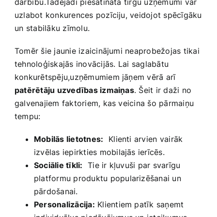
darbību.Tādējādi piesātinātā tirgū uzņēmumi var
uzlabot konkurences‍ pozīciju, veidojot spēcīgāku
⁣un stabilāku zīmolu.
Tomēr šie jaunie izaicinājumi neaprobežojas ‍tikai
tehnoloģiskajās inovācijās. Lai ⁣saglabātu
konkurētspēju,uzņēmumiem jāņem vērā ‌arī
patērētāju uzvedības izmaiņas
. Šeit ir daži no⁢
galvenajiem faktoriem, kas veicina šo pārmaiņu
tempu:
Mobilās​ lietotnes:
⁢ Klienti arvien⁤ vairāk
izvēlas iepirkties mobilajās ierīcēs.
Sociālie tīkli:
‍ Tie ir kļuvuši par svarīgu
platformu produktu popularizēšanai un
pārdošanai.
Personalizācija:
Klientiem patīk saņemt