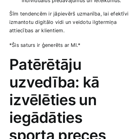
individuālus piedāvājumus​ un ​ieteikumus.
Šīm tendencēm ir jāpievērš ⁢uzmanība, lai efektīvi
izmantotu digitālo​ vidi un veidotu ilgtermiņa
attiecības ar klientiem.
*Šis ‍saturs ir ģenerēts ar ‍MI.*
Patērētāju
uzvedība: kā
izvēlēties ⁢un
iegādāties
⁤sporta preces