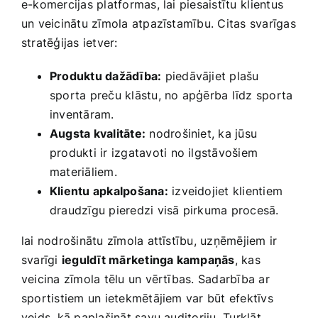
e-komercijas platformas, lai piesaistītu⁣ klientus
un ​veicinātu zīmola atpazīstamību. Citas svarīgas
stratēģijas ietver:
Produktu dažādība:
piedāvājiet ‍plašu
sporta preču klāstu, no apģērba līdz sporta
inventāram.
Augsta kvalitāte:
nodrošiniet,​ ka jūsu⁣
produkti ir izgatavoti no ilgstāvošiem
materiāliem.
Klientu apkalpošana:
izveidojiet​ klientiem
draudzīgu pieredzi visā pirkuma procesā.
lai nodrošinātu zīmola attīstību, uzņēmējiem ‌ir
svarīgi
ieguldīt mārketinga kampaņās
, kas​
veicina zīmola tēlu un vērtības. Sadarbība ar​
sportistiem un ietekmētājiem var būt efektīvs⁤
veids, kā paplašināt savu auditoriju. Turklāt