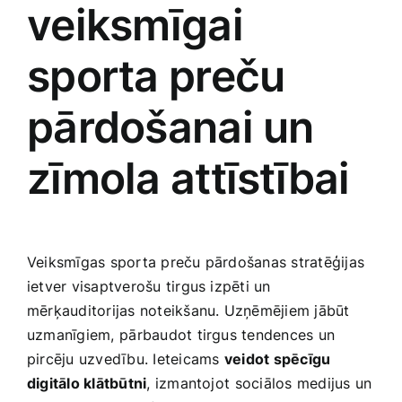
veiksmīgai
sporta preču
pārdošanai‌ un
zīmola attīstībai
Veiksmīgas sporta preču pārdošanas​ stratēģijas
ietver visaptverošu tirgus izpēti un
mērķauditorijas noteikšanu. Uzņēmējiem jābūt
uzmanīgiem, ⁣pārbaudot tirgus tendences ‍un
pircēju uzvedību. Ieteicams⁣
veidot spēcīgu
digitālo klātbūtni
,‌ izmantojot ⁤sociālos medijus un