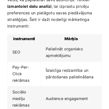
izmantoiet datu analīzi
, lai‌ izprastu pircēju
preferences un pielāgotu savas piedāvājuma
stratēģijas. Šeit ir daži noderīgi mārketinga
instrumenti:
instrumenti
Mērķis
Palielināt organisko
SEO
apmeklējumu
Pay-Per-
Īslaicīga redzamība un
Click
pārdošanas palielināšana
reklāmas
Sociālo
mediju
Audience​ engagement
reklāmas