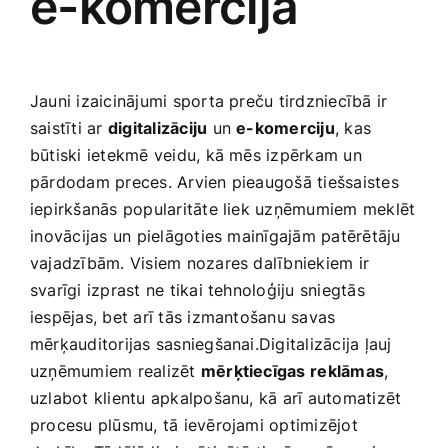
e-komercija
Jauni izaicinājumi sporta preču tirdzniecībā ir
saistīti ar
digitalizāciju
un
e-komerciju
, kas
būtiski ietekmē veidu, kā mēs izpērkam un
pārdodam preces. Arvien pieaugošā​ tiešsaistes
iepirkšanās popularitāte liek uzņēmumiem meklēt
⁢inovācijas un pielāgoties‌ mainīgajām patērētāju
vajadzībām. Visiem nozares dalībniekiem ir
svarīgi izprast ne tikai ​tehnoloģiju sniegtās
iespējas, bet arī tās izmantošanu savas
mērķauditorijas sasniegšanai.Digitalizācija ļauj
uzņēmumiem ‌realizēt
mērķtiecīgas⁤ reklāmas
,
‍uzlabot klientu apkalpošanu, kā arī automatizēt
procesu plūsmu, tā ievērojami optimizējot‍