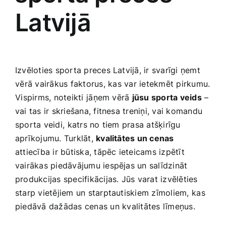
Latvijā
Izvēloties sporta preces Latvijā, ir svarīgi ņemt
⁤vērā vairākus faktorus,⁢ kas var ietekmēt pirkumu.
⁤Vispirms, noteikti ⁣jāņem‌ vērā
jūsu sporta veids
–
vai tas ir skriešana, fitnesa‍ treniņi, vai komandu ​
sporta veidi,⁤ katrs no tiem prasa atšķirīgu
aprīkojumu. Turklāt,
kvalitātes un cenas
attiecība‌ ir būtiska, ‍tāpēc ieteicams izpētīt
vairākas ​piedāvājumu iespējas un salīdzināt
produkcijas ​specifikācijas. Jūs varat izvēlēties
starp vietējiem un starptautiskiem zīmoliem,⁤ kas
piedāvā dažādas cenas un⁣ kvalitātes līmeņus.