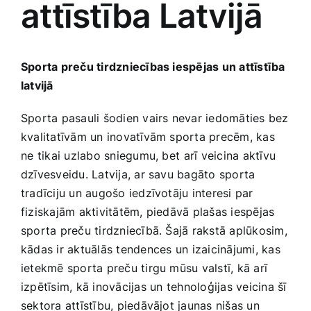
attīstība Latvijā
Medicīnas preces
Mobilie telefoni, planšetdatori
Sporta preču‌ tirdzniecības ‌iespējas ‌un attīstība‍
latvijā
Pakalpojumi
Sporta pasauli ‍šodien vairs nevar iedomāties bez
kvalitatīvām un inovatīvām ​sporta precēm, kas
Pārtikas preces
⁤ne tikai uzlabo sniegumu, bet ⁢arī veicina aktīvu
dzīvesveidu. Latvija, ar​ savu bagāto sporta
Preces birojam
tradīciju un augošo iedzīvotāju interesi par‍
fiziskajām‌ aktivitātēm, piedāvā plašas iespējas
sporta preču tirdzniecībā. Šajā rakstā ​aplūkosim,
Preces pieaugušajiem
kādas ir aktuālās tendences ⁣un izaicinājumi, kas
ietekmē sporta preču tirgu mūsu valstī, kā arī
Rotaļlietas, bērnu preces
izpētīsim, kā inovācijas un ⁣tehnoloģijas ​veicina šī
sektora attīstību, piedāvājot jaunas nišas un