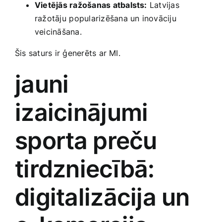
Vietējās ražošanas atbalsts:
Latvijas
ražotāju⁢ popularizēšana un inovāciju
veicināšana.
Šis saturs ir ģenerēts ar MI.
jauni
izaicinājumi
sporta ⁢preču
tirdzniecībā:
digitalizācija un