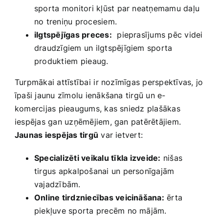
sporta ⁣monitori‍ kļūst par neatņemamu daļu
no treniņu procesiem.
ilgtspējīgas preces:
‌ pieprasījums pēc videi⁤
draudzīgiem ​un ilgtspējīgiem sporta
produktiem⁢ pieaug.
Turpmākai attīstībai ⁢ir nozīmīgas perspektīvas, ⁣jo
īpaši jaunu zīmolu ienākšana tirgū un e-
komercijas pieaugums, kas sniedz plašākas
iespējas gan uzņēmējiem, gan patērētājiem.
Jaunas iespējas tirgū
var ietvert:
Specializēti veikalu tīkla ⁤izveide:
nišas
tirgus ‍apkalpošanai un ‌personīgajām‍
vajadzībām.
Online tirdzniecības veicināšana:
ērta
piekļuve sporta precēm no​ mājām.