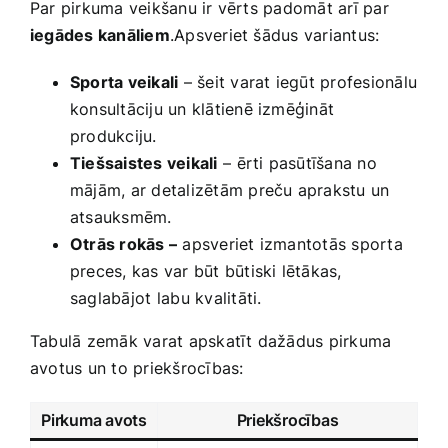
Par ​pirkuma veikšanu‍ ir vērts padomāt arī par
iegādes kanāliem
.Apsveriet šādus variantus:
Sporta veikali
‍– šeit varat iegūt profesionālu
konsultāciju un klātienē izmēģināt
produkciju.
Tiešsaistes veikali
⁣– ērti pasūtīšana no
mājām, ar‌ detalizētām preču ​aprakstu un
atsauksmēm.
Otrās rokās –
apsveriet izmantotās sporta
preces, kas var būt būtiski lētākas,
saglabājot ⁣labu kvalitāti.
Tabulā zemāk varat apskatīt dažādus pirkuma
avotus​ un to priekšrocības:
Pirkuma avots
Priekšrocības