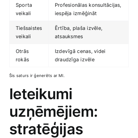
Sporta⁢
Profesionālas konsultācijas,
veikali
iespēja izmēģināt
Tiešsaistes
Ērtība, plaša izvēle,
veikali
atsauksmes
Otrās
Izdevīgā ⁤cenas, ‌videi
rokās
draudzīga izvēle
Šis saturs ir ģenerēts ar MI.
Ieteikumi
uzņēmējiem:
stratēģijas