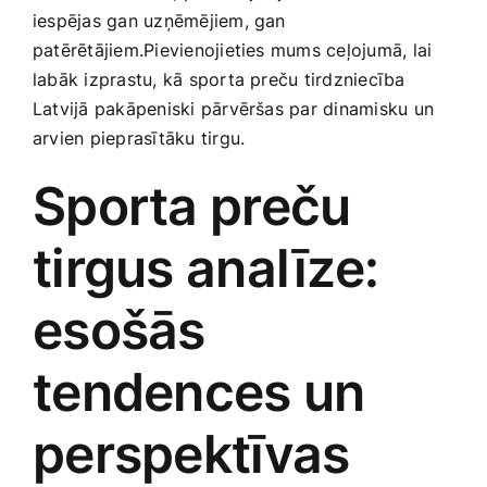
iespējas gan uzņēmējiem, gan
Smaržas, kosmētika
patērētājiem.Pievienojieties mums ceļojumā, lai‌
labāk izprastu, kā sporta preču tirdzniecība
Sports, tūrisms un atpūta
Latvijā pakāpeniski ‌pārvēršas par dinamisku un
arvien pieprasītāku tirgu.
TV un Sadzīves tehnika
Sporta preču
Zoo preces
tirgus analīze:
esošās
tendences‍ un‌
perspektīvas