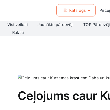
Skip
to
Katalogs
Pircē
content
Visi veikali
Jaunākie pārdevēji
TOP Pārdevēj
Raksti
View
Larger
Image
Ceļojums caur K