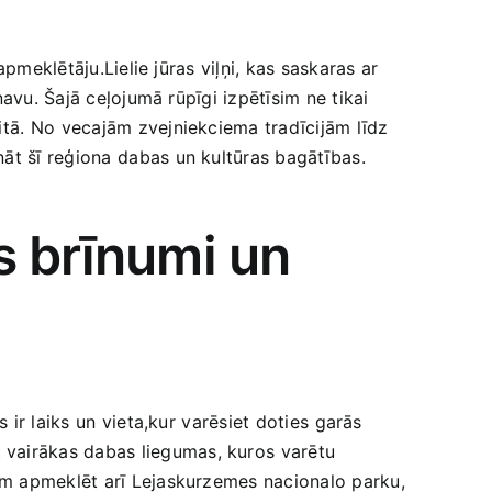
meklētāju.Lielie jūras viļņi, kas saskaras ⁣ar
navu. Šajā ceļojumā rūpīgi izpētīsim ne tikai
ā.‌ No ⁣vecajām zvejniekciema tradīcijām līdz
āt šī reģiona⁢ dabas un kultūras bagātības.
 brīnumi⁤ un
r laiks un⁣ vieta,kur ⁢varēsiet doties⁣ garās
t vairākas dabas liegumas, kuros⁣ varētu
ām apmeklēt ‌arī Lejaskurzemes nacionalo parku,