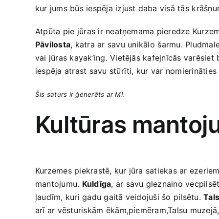
‌kur jums būs iespēja izjust daba visā tās ⁣krāšņ
Atpūta⁢ pie jūras ir neatņemama pieredze ‌Kurze
Pāvilosta
, katra ar savu ⁣unikālo⁣ šarmu. Pludmales 
vai jūras kayak’ing. Vietējās kafejnīcās varēsiet 
‌iespēja atrast savu stūrīti, kur ​var nomierinātie
Šis saturs‌ ir ģenerēts⁤ ar MI.
Kultūras mantojum
Kurzemes piekrastē, kur jūra satiekas ar ezeriem‌ 
mantojumu.
Kuldīga
, ar savu gleznaino vecpilsē
ļaudīm, kuri gadu gaitā​ veidojuši šo pilsētu.
Tals
arī ar vēsturiskām⁤ ēkām,piemēram,Talsu muzejā,k