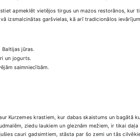
zmirstiet apmeklēt⁣ vietējos tirgus‌ un mazos restorānos, kur ⁣
vā izsmalcinātas garšvielas, ‌kā arī tradicionālos ievārīj
 Baltijas jūras.
eri un jogurts.
vējām saimniecībām.
aur ‍Kurzemes krastiem, kur dabas skaistums un bagātā ⁣ku
dmalēm, ziedu laukiem ⁢un ‌gleznām mežiem, ir tikai daļa n
šies cauri⁣ gadsimtiem, stāsta⁢ par šo zemi un tās ⁢cilvēki