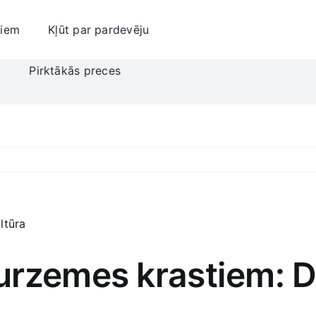
jiem
Kļūt par pardevēju
i
Pirktākās preces
urzemes krastiem: D