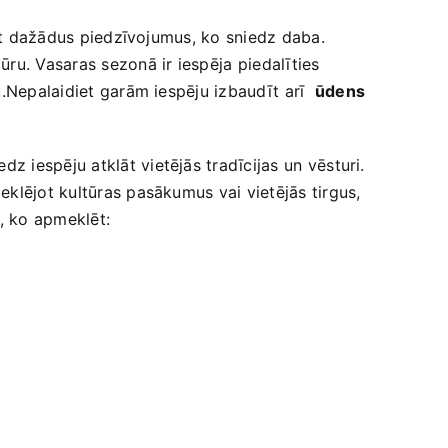
nāt dažādus piedzīvojumus, ko​ sniedz daba.
u. Vasaras sezonā​ ir​ iespēja⁤ piedalīties
u.Nepalaidiet garām iespēju izbaudīt ⁤arī ⁣
ūdens
dz iespēju atklāt vietējās tradīcijas⁢ un vēsturi.
klējot kultūras​ pasākumus‌ vai vietējās tirgus,
m, ko apmeklēt: