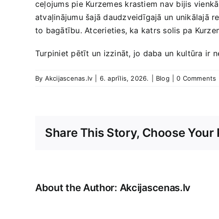
ceļojums​ pie Kurzemes krastiem nav bijis vienkār
atvaļinājumu šajā ‍daudzveidīgajā ‌un unikālajā re
to bagātību. Atcerieties, ka katrs solis pa Kurz
Turpiniet pētīt un izzināt, jo ⁣daba un⁢ kultūra ⁢
By
Akcijascenas.lv
|
6. aprīlis, 2026.
|
Blog
|
0 Comments
Share This Story, Choose Your 
About the Author:
Akcijascenas.lv