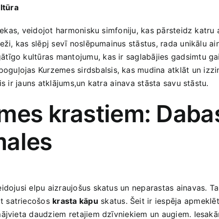
ltūra
iekas, veidojot harmonisku simfoniju, kas pārsteidz katru ap
ži, kas⁤ slēpj sevī noslēpumainus stāstus, rada unikālu​ ai
tīgo kultūras mantojumu, kas ir saglabājies gadsimtu gait
uļojas Kurzemes sirdsbalsis, kas‍ mudina atklāt un izzin
s ir‍ jauns atklājums,un katra ⁤ainava stāsta savu stāstu.
emes krastiem: Dabas
males
idojusi elpu aizraujošus skatus un neparastas ainavas. Tas i
t⁢ satriecošos
krasta kāpu
skatus. Šeit ir iespēja apmeklē
mājvieta ‍daudziem ⁣retajiem dzīvniekiem un augiem. Iesak