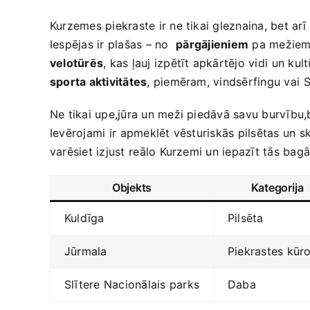
Kurzemes piekraste ir ne tikai gleznaina, bet ‍ar
Iespējas​ ir plašas – no ⁣
pārgājieniem
pa mežiem 
velotūrēs
, kas ļauj izpētīt apkārtējo vidi ⁢un k
sporta aktivitātes
, piemēram, vindsērfingu vai ⁣S
Ne ​tikai upe,jūra un meži piedāvā savu burvību,
Ievērojami⁤ ir apmeklēt vēsturiskās pilsētas un s
varēsiet izjust ⁤reālo Kurzemi un iepazīt tās bag
Objekts
Kategorija
Kuldīga
Pilsēta
Jūrmala
Piekrastes kūro
Slītere Nacionālais parks
Daba