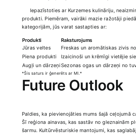
⁤ ‌ ​ ‌⁤ ⁤ Iepazīstoties ar Kurzemes kulināriju, neai
produkti. Piemēram, vairāki mazie ražotāji piedā
⁣kategorijām, jūs​ varat sastapties​ ar:
Produkti
Raksturojums
Jūras veltes
Freskas un aromātiskas zivis⁤ no⁢
Piena ⁣produkti
Izaicinoši un krēmīgi ​vietējie ‍si
Augļi ‍un dārzeņi
Sezonas ogas un dārzeņi no tu
*Šis saturs ⁣ir ģenerēts ar MI.*
Future Outlook
Paldies, ka pievienojāties mums šajā ceļojumā c
Šī reģiona ainavas, kas ⁢sastāv no gleznainām plu
šarmu. Kultūrvēsturiskie mantojumi, kas⁤ saglabāju