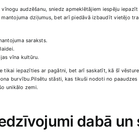
u ⁢vīnogu audzēšanu, sniedz apmeklētājiem iespēju iepazīt v
as mantojuma ​dziļumus, bet arī piedāvā izbaudīt vietējo tr
antojuma saraksts.
laidei.
jas vīna kultūru.
 tikai ⁢iepazīties⁤ ar pagātni,‍ bet arī saskatīt, kā šī vēstu
iona burvību.Pilsētu stāsti,‌ kas tikuši nodoti no paaudzes
 ​šo unikālo zemi.
iedzīvojumi ⁤dabā un