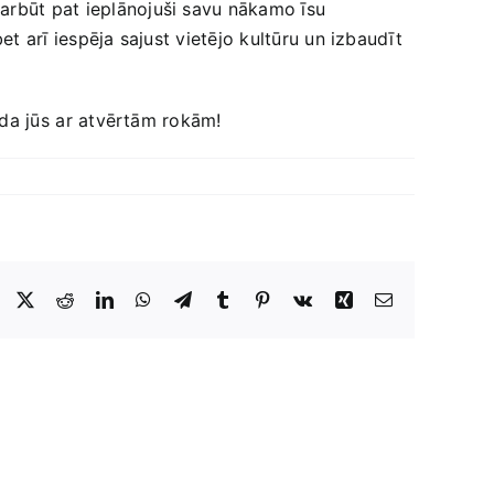
arbūt ‍pat ieplānojuši savu ‌nākamo īsu
bet arī iespēja sajust vietējo kultūru un izbaudīt
da jūs⁣ ar ‍atvērtām ‍rokām!
Facebook
X
Reddit
LinkedIn
WhatsApp
Telegram
Tumblr
Pinterest
Vk
Xing
E-
Pasts