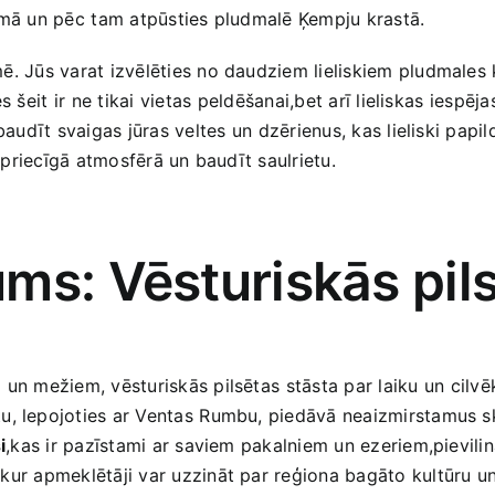
umā‍ un pēc ⁤tam atpūsties ‌pludmalē Ķempju krastā.
mē.⁤ Jūs varat izvēlēties no daudziem lieliskiem pludmale
šeit‌ ir⁤ ne‍ tikai vietas⁣ peldēšanai,bet arī lieliskas ⁢iespēj
baudīt svaigas jūras veltes ⁢un dzērienus, kas lieliski pap
s ⁤priecīgā atmosfērā un baudīt saulrietu.
s: Vēsturiskās ‌pilsē
un ​mežiem, vēsturiskās pilsētas⁤ stāsta par laiku ⁢un cilvēk
tu, lepojoties ar Ventas⁤ Rumbu, piedāvā neaizmirstamus sk
i
,kas ir pazīstami ar saviem ​pakalniem un ezeriem,pievili
ur⁣ apmeklētāji var uzzināt ​par reģiona bagāto kultūru‌ un