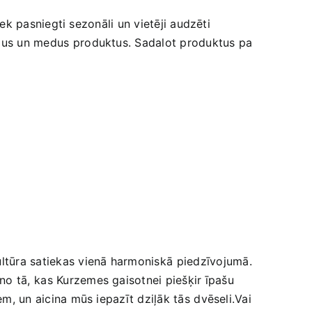
tiek pasniegti sezonāli​ un vietēji audzēti
umus un ‌medus ⁣produktus.​ Sadalot produktus pa
ltūra satiekas ​vienā harmoniskā ⁤piedzīvojumā.
o tā, ⁤kas Kurzemes gaisotnei piešķir‌ īpašu⁣
em, un aicina mūs iepazīt dziļāk tās⁢ dvēseli.Vai