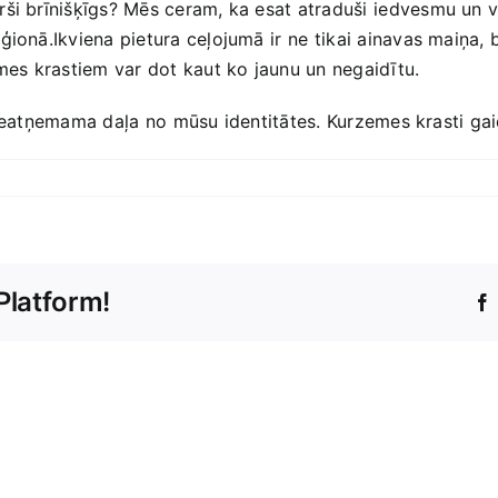
ši brīnišķīgs? Mēs ceram, ka ​esat atraduši ⁣iedvesmu un v
ģionā.Ikviena ‌pietura ceļojumā ir ⁤ne⁤ tikai ainavas maiņa, 
emes krastiem var dot kaut ko jaunu un negaidītu.
ir neatņemama daļa ⁣no mūsu identitātes. Kurzemes krasti gai
Platform!
Unfortunately,
it
seems
the
topic