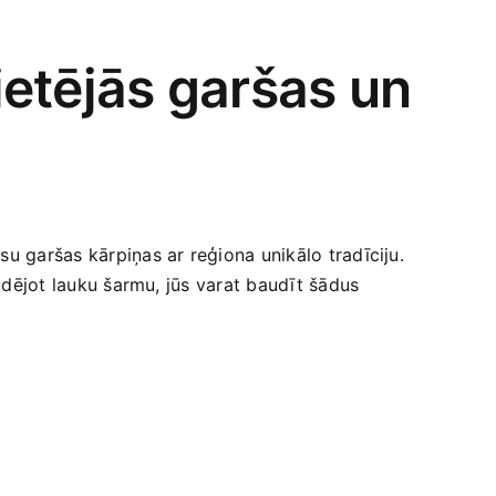
etējās garšas un
su garšas‌ kārpiņas ar reģiona unikālo ​tradīciju.
audējot‍ lauku šarmu, jūs varat baudīt šādus