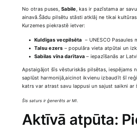
No⁣ otras puses,
Sabile
, kas ir pazīstama ar sav
ainavā.Šādu pilsētu stāsti atklāj ne tikai kultūr
Kurzemes​ piekrastē ietver:
Kuldīgas vecpilsēta
⁤ – UNESCO Pasaules m
Talsu ezers
– populāra vieta ‌atpūtai un izk
Sabilas vīna darītava
– iepazīšanās ar Latvi
Apstaigājot ⁣šīs vēsturiskās‌ pilsētas, iespējams ne
saplūst harmonijā,aicinot ikvienu izbaudīt‌ šī reģ
katrs ‍var ‌atrast⁢ savu lappusi un sajust saikni ar
Šis saturs ir ģenerēts ar MI.
Aktīvā ‍atpūta: P