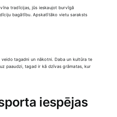
īna tradīcijas, jūs ieskaujot burvīgā
adīciju bagātību. Apskatītāko ​vietu saraksts
re‌ veido tagadni un ​nākotni. Daba un kultūra‌ te
‍ uz paaudzi, tagad ir kā‌ dzīvas grāmatas, kur
 sporta iespējas