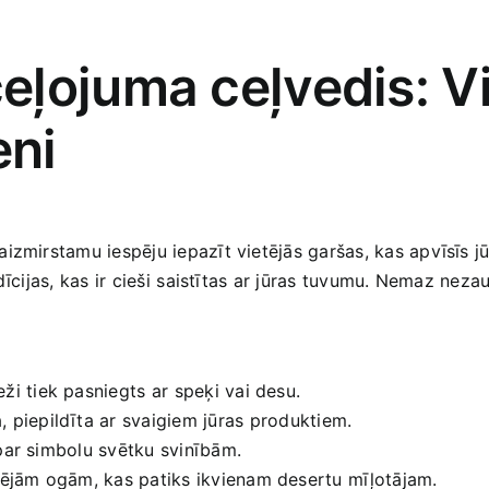
ļojuma ceļvedis: Vi
eni
neaizmirstamu iespēju iepazīt vietējās garšas, kas apvīsīs jū
adīcijas, kas ir cieši ⁤saistītas ar jūras tuvumu. Nemaz nez
ži tiek pasniegts ar⁢ speķi vai​ desu.
, piepildīta ar svaigiem jūras ⁤produktiem.
si par simbolu svētku svinībām.
tējām​ ogām, kas patiks ikvienam desertu ⁢mīļotājam.