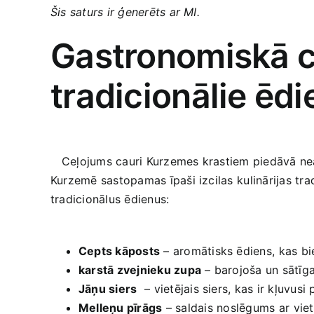
Šis saturs ir ģenerēts ar MI.
Gastronomiskā ce
tradicionālie ēdi
⁤ ‌ ‍ ​Ceļojums cauri‌ Kurzemes krastiem‌ piedāvā 
Kurzemē‍ sastopamas ‌īpaši izcilas ⁢kulinārijas tr
tradicionālus ​ēdienus:
​ ⁢
Cepts kāposts
– aromātisks ēdiens,⁢ kas bie
karstā zvejnieku zupa
– barojoša ‌un sātīga
Jāņu siers
⁢ – vietējais siers, kas ‌ir kļuvu
Melleņu pīrāgs
– saldais⁤ noslēgums ar ⁤vie