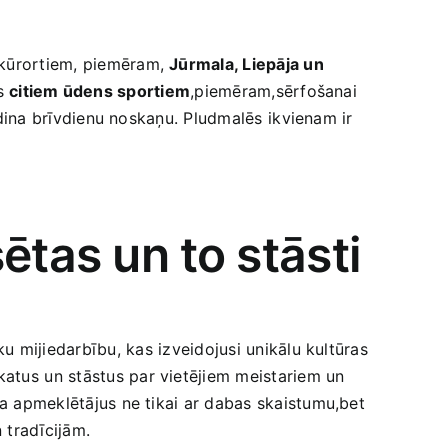
s kūrortiem, piemēram,
Jūrmala, Liepāja un
as
citiem ūdens sportiem
,piemēram,sērfošanai
ildina brīvdienu noskaņu. Pludmalēs ⁢ikvienam ir
tas un ⁢to stāsti
u mijiedarbību,⁤ kas izveidojusi unikālu‍ kultūras
atus ⁣un ‍stāstus par vietējiem meistariem un
na apmeklētājus ne tikai ar dabas skaistumu,bet
 tradīcijām.