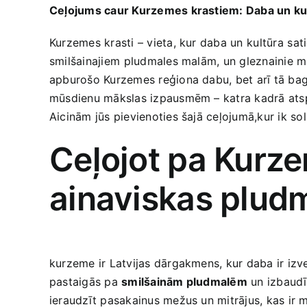
Ceļojums caur‌ Kurzemes krastiem: Daba un ⁤ku
Kurzemes krasti – vieta, kur daba un⁣ kultūra ⁢sat
smilšainajiem⁢ pludmales malām, un gleznainie ⁣me
apburošo Kurzemes reģiona dabu, bet arī tā bagā
mūsdienu mākslas izpausmēm – katra kadrā atspog
Aicinām jūs pievienoties šajā‌ ceļojumā,kur ik soli
Ceļojot pa ​Kurz
ainaviskas plud
kurzeme ir‍ Latvijas dārgakmens, kur daba​ ir izve
pastaigās pa
smilšainām pludmalēm
un izbaudī
ieraudzīt pasakainus mežus un mitrājus, kas ir 