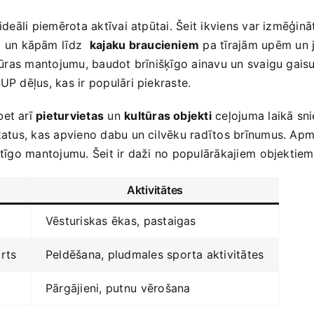
ī ideāli piemērota aktīvai atpūtai. Šeit ikviens var izmēģi
un kāpām⁢ līdz ⁣
kajaku braucieniem
pa tīrajām upēm un jūr
ultūras‌ mantojumu, baudot‍ brīnišķīgo ainavu un svaigu gais
UP dēļus, kas ir populāri ‌piekraste.
bet arī
pieturvietas
un
kultūras objekti
ceļojuma laikā ‍snie
katus, kas apvieno dabu‍ un cilvēku radītos brīnumus. Apme
ātīgo mantojumu. Šeit ir daži no​ populārākajiem⁢ objektie
Aktivitātes
Vēsturiskas ēkas, ⁤pastaigas
rts
Peldēšana, pludmales sporta aktivitātes
Pārgājieni, putnu⁣ vērošana