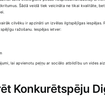
kritumus. ⁤Šādā veidā ‍tiek veicināta ne tikai⁤ kvalitāte, bet
ei.
airāk cilvēku​ ir apzināti un izvēlas ilgtspējīgas iespējas.
tspējīgu ražošanu. Iespējas ietver:
em
jumi, lai apvienotu ⁤peļņu ar sociālo ​atbildību un vides ai
ēt⁢ Konkurētspēju Di