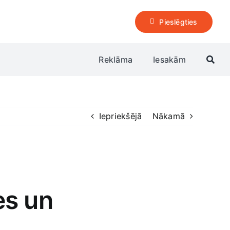
Pieslēgties
Reklāma
Iesakām
Iepriekšējā
Nākamā
es un