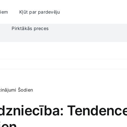
jiem
Kļūt par pardevēju
i
Pirktākās preces
rdzniecība: Tendenc
ien