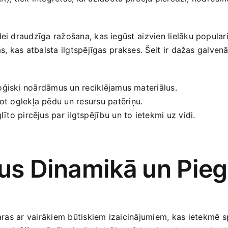
ei draudzīga ražošana, kas iegūst ⁢aizvien lielāku popularit
s, kas atbalsta ilgtspējīgas ⁢prakses. Šeit ⁤ir dažas galvenā
ģiski noārdāmus un reciklējamus materiālus.
t oglekļa pēdu un resursu patēriņu.
glīto pircējus par ilgtspējību⁣ un to ietekmi uz vidi.
gus Dinamikā ⁢un Pi
ras ⁢ar vairākiem būtiskiem izaicinājumiem, kas ietekmē⁢ s