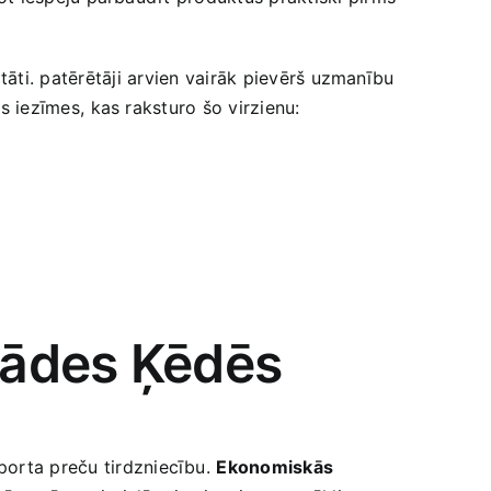
āti. patērētāji⁢ arvien vairāk pievērš uzmanību​
s iezīmes, ⁤kas raksturo ‌šo virzienu:
egādes Ķēdēs
porta preču tirdzniecību.⁤
Ekonomiskās