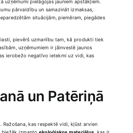
, kā uzņēmumi pielāgojas jauniem apstākļiem.
rājumu pārvaldību un samazināt izmaksas,
z neparedzētām situācijām, piemēram, ​piegādes
uziasti, pievērš uzmanību tam, kā produkti tiek
rasībām, uzņēmumiem ir​ jāinvestē ‍jaunos‌
s⁢ ierobežo negatīvo ietekmi uz​ vidi, kas
šanā un Patēriņā
 Ražošana, kas respektē vidi,⁢ kļūst arvien​
 biežāk ⁤izmanto
ekoloģiskos materiālus
, kas ir