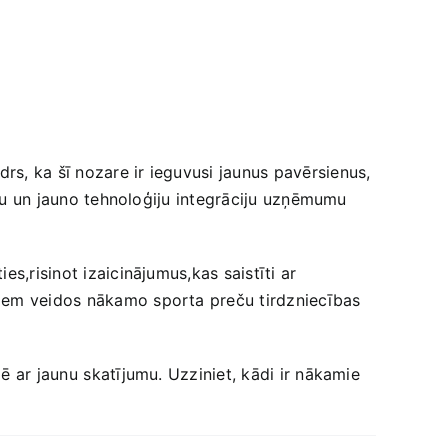
, ka šī ​nozare ir‍ ieguvusi jaunus pavērsienus,
ēju un ⁤jauno tehnoloģiju integrāciju uzņēmumu
s,risinot‍ izaicinājumus,kas saistīti ar
jiem veidos nākamo sporta ​preču tirdzniecības
 ar ⁢jaunu ⁣skatījumu. Uzziniet, kādi ir nākamie