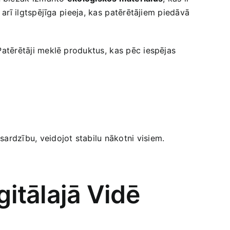
 arī ilgtspējīga⁣ pieeja, kas⁣ patērētājiem piedāvā
 Patērētāji meklē produktus, ⁤kas pēc iespējas
zsardzību, veidojot stabilu nākotni visiem.
gitālajā Vidē