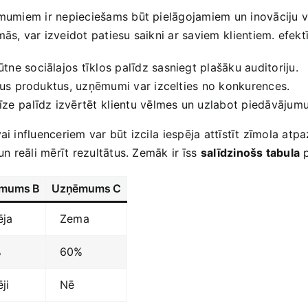
ņēmumiem ir nepieciešams būt pielāgojamiem un ‍inovāciju v
s,‍ var izveidot patiesu saikni ar‌ saviem ⁤klientiem. efektī
ūtne sociālajos tīklos palīdz sasniegt plašāku auditoriju.
otus⁣ produktus, uzņēmumi var izcelties no konkurences.
ze ⁢palīdz izvērtēt ⁢klientu vēlmes un uzlabot piedāvājumu
 influenceriem var ‌būt izcila⁣ iespēja attīstīt ‌zīmola atpaz
un reāli mērīt rezultātus. Zemāk ir⁣ īss
salīdzinošs tabula
p
mums B
Uzņēmums‍ C
ēja
Zema
%
60%
ji
Nē