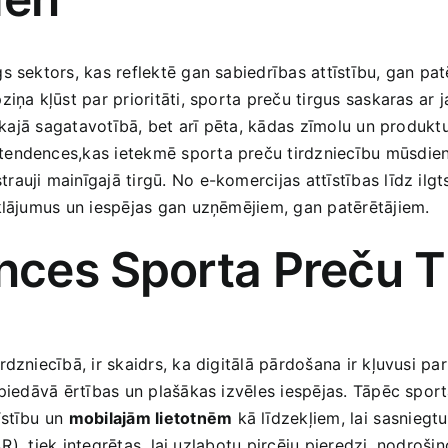
s sektors, kas reflektē‌ gan sabiedrības attīstību, gan pa
iņa kļūst par prioritāti, sporta ‍preču tirgus saskaras ar
skajā sagatavotībā, bet‌ arī pēta, kādas zīmolu un produktu 
tendences,kas ietekmē sporta‍ preču tirdzniecību mūsdien
auji mainīgajā tirgū. No e-komercijas attīstības līdz ilgt
tklājumus un iespējas gan uzņēmējiem, gan patērētājiem.
ces ⁤Sporta Preču ‍T
zniecībā, ir skaidrs, ka digitālā pārdošana ir kļuvusi par c
 piedāvā ērtības un plašākas izvēles iespējas. Tāpēc sport
īstību un
mobilajām lietotnēm
kā līdzekļiem, lai⁣ sasniegt
(AR), tiek integrētas, lai uzlabotu pircēju pieredzi, nodroš