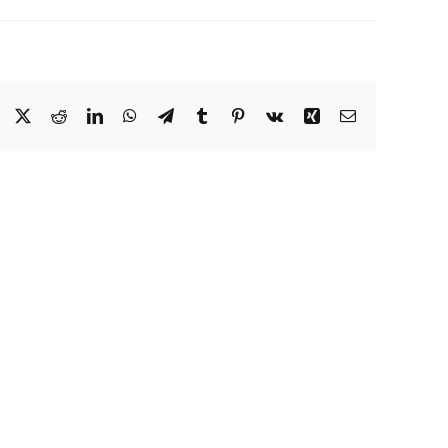
Facebook
X
Reddit
LinkedIn
WhatsApp
Telegram
Tumblr
Pinterest
Vk
Xing
E-
Pasts
tā