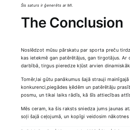
Šis saturs ir ģenerēts ar ‌MI.
The Conclusion
Noslēdzot⁤ mūsu pārskatu par sporta preču tirdzn
kas ietekmē gan patērētājus, gan tirgotājus. Ar ⁤
darbībā,⁤ tirgus pieredze⁤ kļūst arvien dinamisk
Tomēr,lai​ gūtu panākumus šajā strauji ⁤mainīgajā 
konkurenci,piegādes ķēdēm un patērētāju prasībā
posmu, un ‍tikai laiks rādīs, kā šīs attiecības attīs
Mēs ceram, ‍ka šis‍ raksts‍ sniedza jums jaunas a
soļi‍ šajā ceļojumā, ⁤un⁣ kopīgi veidosim ​nākotnes‌