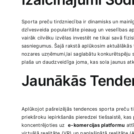
Sporta preču tirdzniecība ir dinamisks un​ mainīg
dzīvesveida⁤ popularitāte pieaug un veselības apz
vairāk cilvēku izvēlas investēt ne tikai savā fizi
sasniegumus. Šajā rakstā aplūkosim aktuālākās‍ 
nozares uzņēmumi,lai saglabātu konkurētspēju str
⁣plaša ​un daudzveidīga⁢ joma, kas sola jaunus a
Jaunākās​ Tenden
Aplūkojot pašreizējās ⁣tendences sporta preču tird
priekšroku iepirkšanās pieredzei tiešsaistē, kas
koncentrējoties uz ⁢
e-komercijas platformu
att
virtuālā realitāte (VR) un paplašinātā⁢ realitāte 