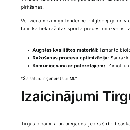
pirkšanas.
Vēl viena nozīmīga tendence ir ilgtspējīga un vid
tam, kā tiek ražotas sporta ⁢preces, un ‍izvēlas tā
‌ ‍⁤ ​
Augstas⁢ kvalitātes materiāli:
Izmanto biolo
Ražošanas⁣ procesu‌ optimizācija:
Samazino
Komunicēšana ar patērētājiem:
‌ Zīmoli iz
*Šis saturs⁣ ir ģenerēts‍ ar MI.*
Izaicinājumi Tir
Tirgus dinamika un‌ piegādes ķēdes ​šobrīd saska