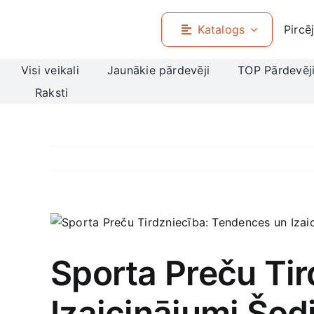
Skip
to
Katalogs
Pircē
content
Visi veikali
Jaunākie pārdevēji
TOP Pārdevēj
Raksti
View
Larger
Image
Sporta Preču Ti
Izaicinājumi Šod