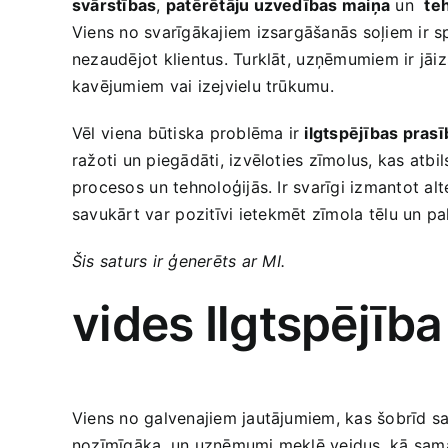
svārstības
,
patērētāju uzvedības maiņa
un ‍
teh
Viens no svarīgākajiem izsargāšanās soļiem ir s
nezaudējot klientus. Turklāt, ⁢uzņēmumiem ir jā
kavējumiem​ vai izejvielu trūkumu.
Vēl⁢ viena būtiska problēma ir
ilgtspējības pras
ražoti un piegādāti, izvēloties zīmolus, kas atbil
procesos ⁣un tehnoloģijās. Ir svarīgi izmantot a
savukārt var ⁣pozitīvi⁤ ietekmēt zīmola ⁤tēlu un ⁤pali
Šis saturs ir ģenerēts ar ⁣MI.
vides Ilgtspējīb
Viens no galvenajiem jautājumiem, kas ‌šobrīd sat
nozīmīgāka, un uzņēmumi meklē veidus, kā sama