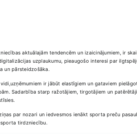
iecības aktuālajām tendencēm un izaicinājumiem, ir skaidrs
digitalizācijas uzplaukumu,⁣ pieaugošo interesi par ilgtsp
āka un pārsteidzošāka.
vidi,uzņēmumiem ir jābūt elastīgiem un​ gataviem ⁢pielāgotie
m. Sadarbība starp ražotājiem,⁢ tirgotājiem ⁤un patērētā
tīsies.
tziņas par nozari⁢ un iedvesmos ienākt ⁢sporta preču pasaulē
 sporta ‍tirdzniecību.