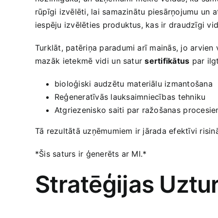
rūpīgi izvēlēti, lai samazinātu piesārņojumu⁢ un at
iespēju‌ izvēlēties produktus, kas ir draudzīgi vid
Turklāt, patēriņa paradumi arī mainās, jo arvien v
mazāk⁤ ietekmē⁤ vidi⁣ un satur
sertifikātus
par ilg
bioloģiski ​audzētu⁢ materiālu izmantošana
Reģeneratīvās lauksaimniecības ⁤tehniku
Atgriezenisko saiti par ražošanas⁤ procesi
Tā‍ rezultātā uzņēmumiem ir jārada efektīvi risinā
*Šis saturs ir‌ ģenerēts ar MI.*
Stratēģijas Uztur