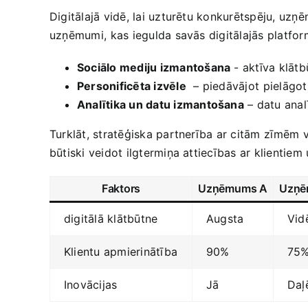
Digitālajā ​vidē, lai uzturētu konkurētspēju, uz
uzņēmumi,⁢ kas iegulda savās digitālajās platformā
Sociālo mediju izmantošana
-‍ aktīva klātb
Personificēta izvēle
‌ – piedāvājot ⁢pielāg
Analītika un datu izmantošana
– datu analī
Turklāt, stratēģiska partnerība ar citām⁢ zīmēm vai
būtiski veidot ilgtermiņa attiecības ar klientiem 
Faktors
Uzņēmums A
Uzņē
digitālā klātbūtne
Augsta
Vid
Klientu apmierinātība
90%
75
Inovācijas
Jā
Daļē