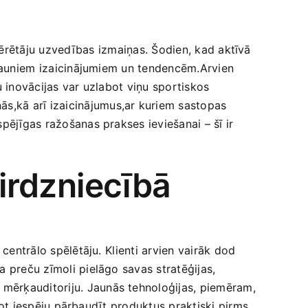
tērētāju uzvedības⁣ izmaiņas. Šodien, kad aktīvā
​ jauniem⁣ izaicinājumiem un tendencēm.Arvien
‌inovācijas‍ var uzlabot ​viņu sportiskos
ās,kā arī izaicinājumus,ar kuriem sastopas
spējīgas ražošanas prakses ieviešanai – šī ir
irdzniecībā
entrālo spēlētāju. ⁤Klienti arvien vairāk⁢ dod
a preču zīmoli pielāgo savas stratēģijas,
u mērķauditoriju. Jaunās tehnoloģijas,‍ piemēram,
inot iespēju pārbaudīt produktus praktiski⁢ pirms