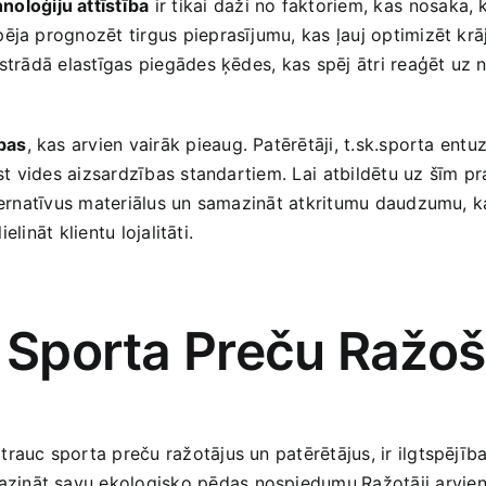
noloģiju attīstība
ir tikai daži‌ no faktoriem, kas ⁢nosaka
pēja prognozēt tirgus pieprasījumu, kas​ ļauj optimizēt k
izstrādā elastīgas piegādes ķēdes, kas spēj ātri reaģēt u
ības
, kas arvien vairāk pieaug. Patērētāji, t.sk.sporta​ ent
st ​vides aizsardzības standartiem. ‍Lai⁤ atbildētu uz šīm p
lternatīvus materiālus un samazināt atkritumu daudzumu, ka
elināt klientu lojalitāti.
a Sporta Preču​ Ražo
rauc sporta preču ražotājus un patērētājus, ir ilgtspējība.
zināt savu ekologisko pēdas nospiedumu.Ražotāji arvien