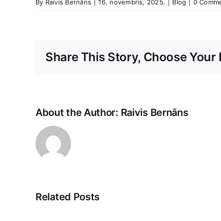
By
Raivis Bernāns
|
16. novembris, 2025.
|
Blog
|
0 Comm
Share This Story, Choose Your 
About the Author:
Raivis Bernāns
Related Posts