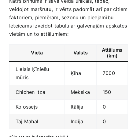
Katrs brīnums ir savā veidā unikāls, tāpēc,
⁣veidojot ⁣maršrutu, ir vērts padomāt‍ arī par citiem
faktoriem, piemēram, ‌sezonu​ un ⁤pieejamību.
Ieteicams izveidot tabulu ar galvenajām apskates
vietām un to ​attālumiem:
Attālums
Vieta
Valsts
(km)
Lielais Ķīniešu
Ķīna
7000
‌mūris
Chichen Itza
Meksika
150
Kolossejs
Itālija
0
Taj Mahal
Indija
0