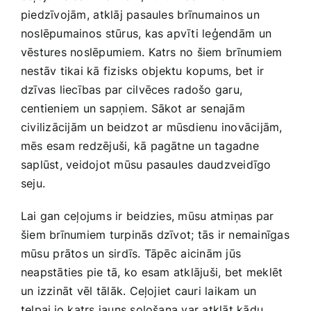
piedzīvojām,⁣ atklāj pasaules⁤ brīnumainos un
noslēpumainos ⁣stūrus, kas apvīti leģendām⁢ un
vēstures noslēpumiem. ⁤Katrs no šiem⁢ brīnumiem
nestāv tikai kā fizisks ⁣objektu kopums, bet ‍ir
dzīvas liecības par cilvēces⁢ radošo garu,
centieniem un sapņiem. Sākot⁢ ar⁢ senajām
civilizācijām un beidzot ar mūsdienu‌ inovācijām,
mēs esam redzējuši, kā pagātne ‌un tagadne
saplūst, veidojot mūsu pasaules daudzveidīgo
seju.
Lai gan ceļojums ir⁣ beidzies, mūsu atmiņas par
šiem brīnumiem turpinās dzīvot; ‌tās ir nemainīgas
‍mūsu⁣ prātos un‍ sirdīs. Tāpēc⁤ aicinām jūs
neapstāties pie tā, ⁣ko esam atklājuši, bet ⁤meklēt
un izzināt vēl⁤ tālāk. Ceļojiet cauri laikam un ​
telpai,jo katrs jauns soļošana‌ var atklāt kādu