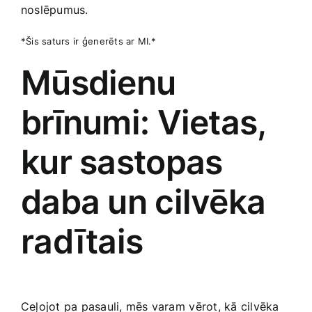
noslēpumus.
*Šis saturs⁤ ir ģenerēts ar ‍MI.*
Mūsdienu⁣
brīnumi: Vietas,‌
kur sastopas
daba un cilvēka
radītais
Ceļojot pa pasauli,‍ mēs varam⁤ vērot, kā cilvēka