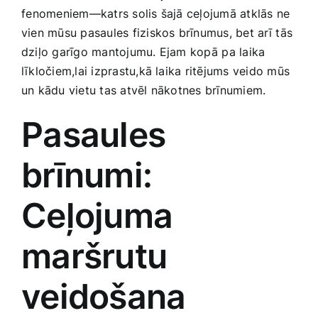
⁣fenomeniem—katrs solis šajā ceļojumā atklās ne⁣
Smaržas, kosmētika
vien mūsu pasaules fiziskos brīnumus, bet arī ⁤tās‍
dziļo garīgo mantojumu. Ejam kopā⁣ pa laika
Sports, tūrisms un atpūta
līkločiem,lai izprastu,kā laika ritējums veido mūs
un kādu vietu tas atvēl‍ nākotnes brīnumiem.
TV un Sadzīves tehnika
Pasaules
Zoo preces
brīnumi:
Ceļojuma‍
maršrutu
veidošana