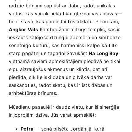
radītie brīnumi saplūst ar ⁤dabu, radot‍ unikālas
vietas, kas vairāk nekā ​tikai gleznainas ainavas—
tie ir stāsti, kas⁤ gaida, ​lai tos atklātu. Piemēram,
Angkor Vats
Kambodžā⁤ ir milzīgs templis, kas ​ir
ieskauts zaļojošo džungļu apembrā un simbolizē
senatnīgo kultūru, kas harmoniski kalpo⁤ kā tilts
starp pagātni un tagadni.Savukārt
Ha‍ Long‌ Bay
vjetnamā saviem apmeklētājiem‍ piedāvā ​ne tikai
elpu aizraujošus akmeņus un klintis, bet‍ arī
pierāda, cik lieliski daba un cilvēka darbs var ​
saskaņoties, radot skatu, kas ir īsts dabas un ​
arhitektūras brīnums.
Mūsdienu‌ pasaulē ir daudz​ vietu, kur šī sinerģija
ir joprojām dzīva. Jūs varat apmeklēt: ⁣
Petra
— senā pilsēta⁤ Jordānijā, kurā