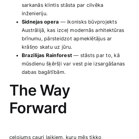
‌sarkanās ​klintis ‌stāsta par cilvēka
⁤inženieriju.
Sidnejas opera
— ‌ikonisks būvprojekts
Austrālijā, kas izceļ modernās arhitektūras
brīnumu, pārsteidzot apmeklētājus ar
krāšņo skatu uz⁣ jūru.
Brazīlijas Rainforest
— ‌stāsts par to, kā
mūsdienu šķēršļi var⁤ vest pie izsargāšanas
dabas⁣ bagātībām.
The ​Way
Forward
ceļojums cauri ⁤laikiem, kuru mēs tikko