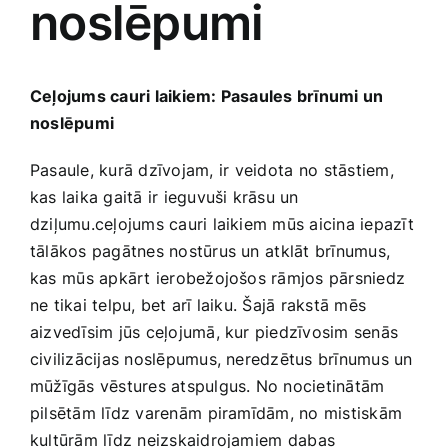
noslēpumi
Medicīnas preces
Mobilie telefoni, planšetdatori
Ceļojums cauri laikiem: Pasaules brīnumi⁣ un
noslēpumi
Pakalpojumi
Pasaule, kurā dzīvojam, ir⁤ veidota no ⁣stāstiem,
kas laika gaitā ir ieguvuši‍ krāsu un‌
Pārtikas preces
dziļumu.ceļojums ‍cauri‌ laikiem mūs‌ aicina iepazīt
tālākos pagātnes nostūrus un ⁢atklāt brīnumus,
Preces birojam
kas⁤ mūs apkārt ierobežojošos‍ rāmjos pārsniedz
ne tikai telpu, bet arī laiku. Šajā rakstā mēs
aizvedīsim‍ jūs ceļojumā, kur piedzīvosim senās
Preces pieaugušajiem
civilizācijas ‌noslēpumus, neredzētus brīnumus un
mūžīgās vēstures atspulgus. No ‍nocietinātām⁤
Rotaļlietas, bērnu preces
pilsētām līdz​ varenām ⁣piramīdām,‌ no mistiskām
kultūrām līdz​ neizskaidrojamiem⁣ dabas