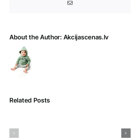
E-
Pasts
About the Author:
Akcijascenas.lv
Related Posts
Cenu
Inovācijas
noteikšana:
biznesam
Pamatprincipi
Uzņēmum
un
paredzēta