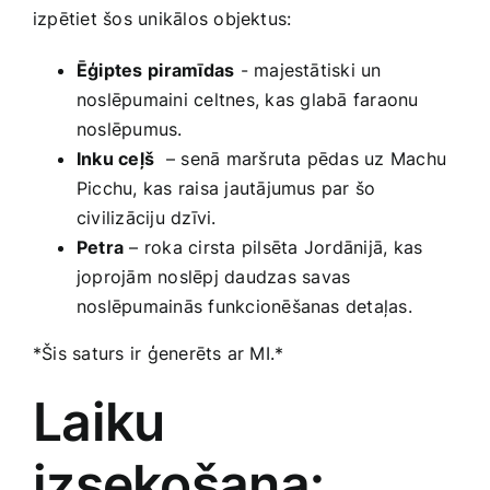
izpētiet šos unikālos objektus:
Ēģiptes ⁢piramīdas
‌-​ majestātiski un
noslēpumaini celtnes, kas⁢ glabā faraonu ​
noslēpumus.
Inku ceļš
⁤ – senā maršruta pēdas uz Machu
Picchu, kas‌ raisa jautājumus par šo
civilizāciju dzīvi.
Petra
– roka cirsta pilsēta⁢ Jordānijā, ⁤kas
joprojām​ noslēpj daudzas ⁣savas
noslēpumainās ​funkcionēšanas detaļas.
*Šis saturs ir ģenerēts ar MI.*
Laiku
izsekošana: