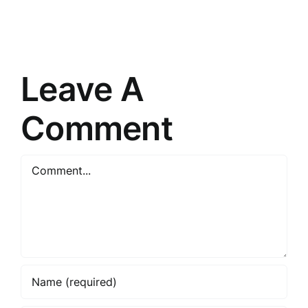
stratēģijas
preces
nozares
un
izpratnei
risinājumi
Leave A
Comment
Comment