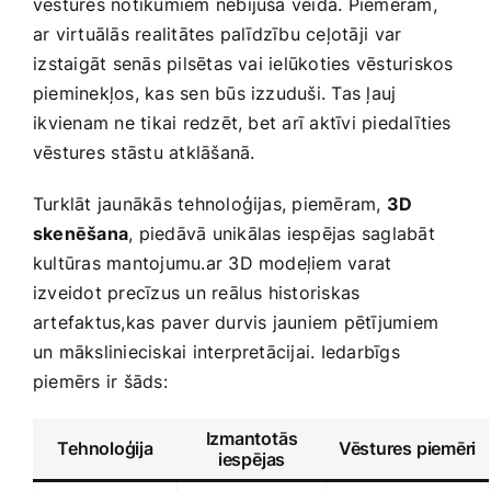
vēstures notikumiem nebijušā veidā.​ Piemēram,​
ar virtuālās realitātes palīdzību ceļotāji⁤ var
⁤izstaigāt senās pilsētas vai ielūkoties vēsturiskos
​pieminekļos, kas sen būs izzuduši.‌ Tas ļauj
⁣ikvienam ne tikai redzēt, bet arī‍ aktīvi piedalīties
vēstures⁣ stāstu atklāšanā.
Turklāt jaunākās tehnoloģijas, piemēram,⁤
3D
skenēšana
, piedāvā unikālas iespējas saglabāt
kultūras mantojumu.ar‍ 3D modeļiem varat
izveidot precīzus un‌ reālus​ historiskas
artefaktus,kas paver durvis jauniem pētījumiem
un mākslinieciskai interpretācijai. Iedarbīgs⁢
piemērs ir šāds:
Izmantotās
Tehnoloģija
Vēstures piemēri
iespējas