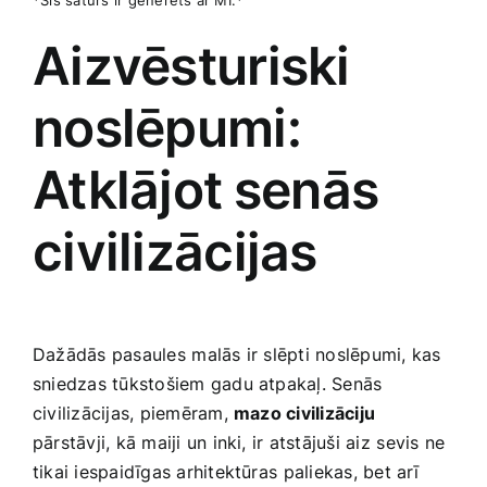
*Šis saturs ir ģenerēts ar MI.*
Aizvēsturiski
noslēpumi:
Atklājot ⁢senās
civilizācijas
Dažādās pasaules⁢ malās ir ‌slēpti noslēpumi, kas
‍sniedzas tūkstošiem gadu atpakaļ.‍ Senās ​
civilizācijas,‍ piemēram,
mazo ‌civilizāciju
pārstāvji, kā maiji un inki, ir atstājuši aiz ⁣sevis ne
tikai iespaidīgas arhitektūras⁣ paliekas, ‌bet arī