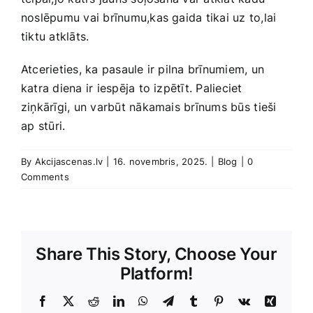
noslēpumu vai brīnumu,kas gaida tikai uz to,lai
tiktu atklāts.
Atcerieties, ka pasaule ​ir pilna brīnumiem, ‍un
katra​ diena ir iespēja ‍to izpētīt. Palieciet⁤
ziņkārīgi, un​ varbūt nākamais brīnums būs ⁤tieši⁤
ap⁤ stūri.
By
Akcijascenas.lv
|
16. novembris, 2025.
|
Blog
|
0
Comments
Share This Story, Choose Your
Platform!
Facebook
X
Reddit
LinkedIn
WhatsApp
Telegram
Tumblr
Pinterest
Vk
Xing