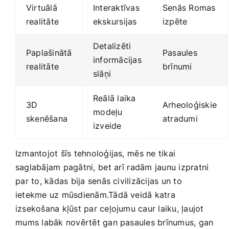
Virtuālā
Interaktīvas
Senās Romas
realitāte
ekskursijas
izpēte
Detalizēti
Paplašinātā
Pasaules
informācijas
realitāte
brīnumi
slāņi
Reālā laika
3D
Arheoloģiskie
⁣modeļu‌
skenēšana
atradumi
izveide
Izmantojot šīs tehnoloģijas,⁤ mēs ne tikai
saglabājam pagātni,⁣ bet⁤ arī ⁣radām​ jaunu izpratni
⁣par to, kādas bija senās civilizācijas‌ un to⁤
ietekme uz mūsdienām.Tādā veidā katra
izsekošana‍ kļūst ‌par ceļojumu caur laiku, ļaujot
⁤mums labāk novērtēt gan pasaules brīnumus, gan