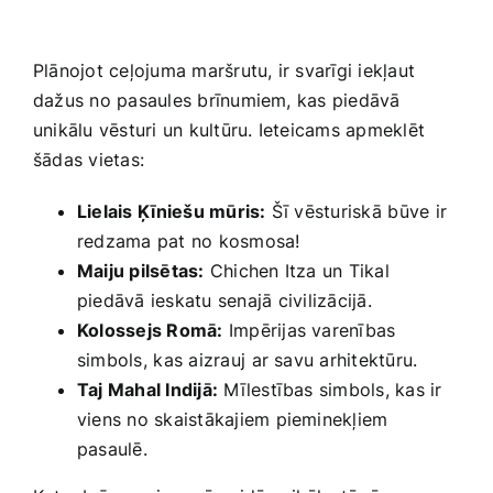
Plānojot ceļojuma maršrutu, ​ir svarīgi iekļaut
dažus no pasaules brīnumiem, kas piedāvā
unikālu vēsturi un kultūru. Ieteicams apmeklēt
šādas vietas:
Lielais⁢ Ķīniešu mūris:
Šī vēsturiskā⁤ būve ir
redzama pat no kosmosa!
Maiju pilsētas:
Chichen Itza un‍ Tikal
piedāvā ieskatu ​senajā⁣ civilizācijā.
Kolossejs Romā:
Impērijas varenības‍
simbols,⁣ kas aizrauj⁤ ar savu arhitektūru.
Taj Mahal Indijā:
Mīlestības simbols,‍ kas ‍ir
viens no skaistākajiem pieminekļiem
pasaulē.