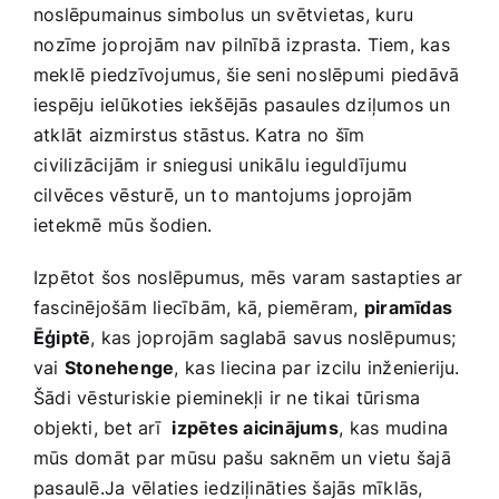
noslēpumainus simbolus un svētvietas, kuru
⁤nozīme⁢ joprojām nav pilnībā izprasta. Tiem, kas
meklē piedzīvojumus, šie seni noslēpumi piedāvā
iespēju ielūkoties iekšējās ⁢pasaules dziļumos un
atklāt aizmirstus stāstus. Katra no ​šīm
⁤civilizācijām ir sniegusi unikālu ieguldījumu
cilvēces vēsturē, un⁣ to mantojums joprojām
ietekmē ⁣mūs ⁤šodien.
Izpētot šos noslēpumus,⁢ mēs varam sastapties ar
fascinējošām liecībām,‍ kā, piemēram,
piramīdas
Ēģiptē
, kas ‍joprojām saglabā savus noslēpumus;
‍vai
Stonehenge
, ⁤kas⁢ liecina par izcilu inženieriju.
Šādi vēsturiskie pieminekļi ir ne tikai ‌tūrisma
objekti, bet arī ​
izpētes⁤ aicinājums
, ⁤kas mudina⁢
mūs domāt ​par mūsu pašu saknēm un⁣ vietu šajā‌
pasaulē.Ja⁣ vēlaties‍ iedziļināties šajās mīklās,⁣