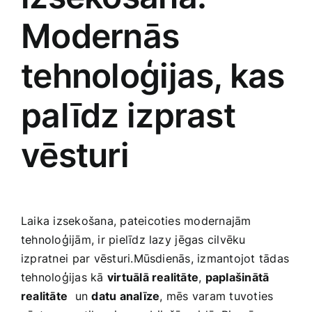
Modernās
tehnoloģijas, kas⁤
palīdz izprast
vēsturi
Laika izsekošana, pateicoties modernajām
tehnoloģijām, ir pielīdz lazy ⁣jēgas cilvēku
izpratnei ⁣par vēsturi.Mūsdienās, izmantojot tādas
tehnoloģijas kā
virtuālā‌ realitāte
,
paplašinātā
realitāte
​ un
datu analīze
, mēs ⁤varam tuvoties