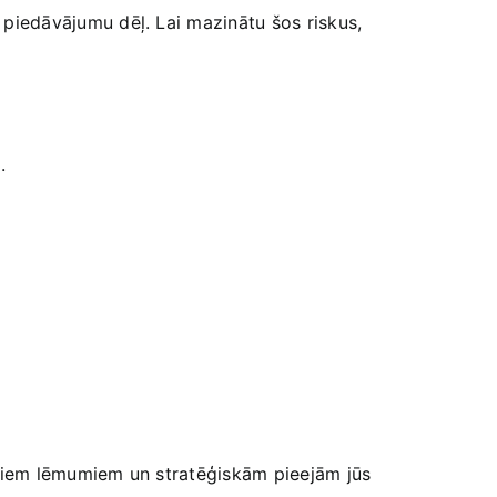
u⁤ piedāvājumu dēļ. Lai mazinātu šos riskus,
.
vērtiem‌ lēmumiem un stratēģiskām ‌pieejām jūs