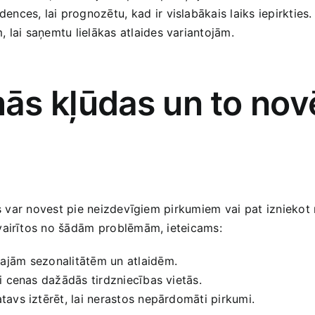
ences, lai prognozētu,⁣ kad ir vislabākais laiks iepirkties.
 lai ⁤saņemtu‍ lielākas atlaides variantojām.
s kļūdas ⁤un ‌to no
as var ​novest pie neizdevīgiem pirkumiem vai⁣ pat⁤ izniekot 
zvairītos no šādām ⁤problēmām, ieteicams:
ajām⁢ sezonalitātēm un atlaidēm.
ni cenas dažādās tirdzniecības ​vietās.
atavs ‍iztērēt,‍ lai nerastos ​nepārdomāti pirkumi.