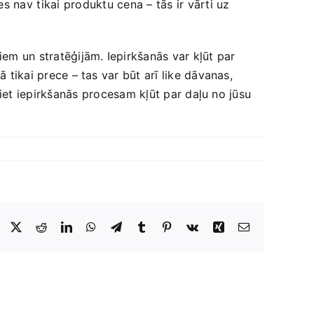
nav⁣ tikai ⁣produktu cena – ‍tās ir⁢ vārti ​uz
em un stratēģijām. Iepirkšanās‍ var kļūt⁣ par
‍tikai prece – tas ‍var būt arī like dāvanas,⁢
jiet⁢ iepirkšanās ⁤procesam kļūt par daļu no‌ jūsu
Facebook
X
Reddit
LinkedIn
WhatsApp
Telegram
Tumblr
Pinterest
Vk
Xing
E-
Pasts