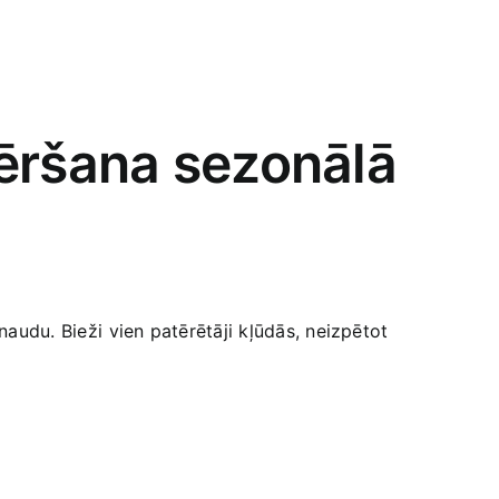
vēršana sezonālā
naudu. ​Bieži ⁤vien patērētāji kļūdās, neizpētot