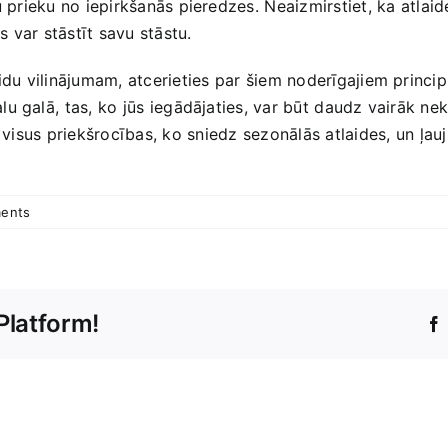
 prieku no iepirkšanās pieredzes.⁣ Neaizmirstiet, ka ⁣atlaides 
s var stāstīt savu stāstu.
idu vilinājumam, atcerieties par ⁤šiem noderīgajiem principi
galā, ⁤tas,⁣ ko jūs ‌iegādājaties, var būt ⁤daudz vairāk nekā 
 visus priekšrocības, ko⁤ sniedz sezonālās​ atlaides, ⁢un ļau
ents
Platform!