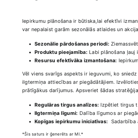
Iepirkumu ⁢plānošana ir​ būtiska,lai efektīvi⁤ izm
var nepalaist garām sezonālās atlaides un akcijas
Sezonālie pārdošanas periodi:
​Ziemassvētk
Produktu ‌pieejamība:
Labi plānošana ļauj⁤ 
Resursu efektīvāka izmantošana:
Iepirkum
Vēl⁤ viens​ svarīgs​ aspekts‌ ir ieguvumi, ko⁢ sni
‍ilgtermiņa attiecības ar​ piegādātājiem. Izvēloti
prātīgākus darījumus.⁣ Apsveriet ‍šādas stratēģija
Regulāras ‌tirgus analīzes:
Izpētiet tirgus 
Ilgtermiņa līgumi:
Dalība līgumos ⁢ar piegād
Kopīgas iepirkumu iniciatīvas:
​ Sadarbība 
*Šis saturs ir ģenerēts ar MI.* ⁢