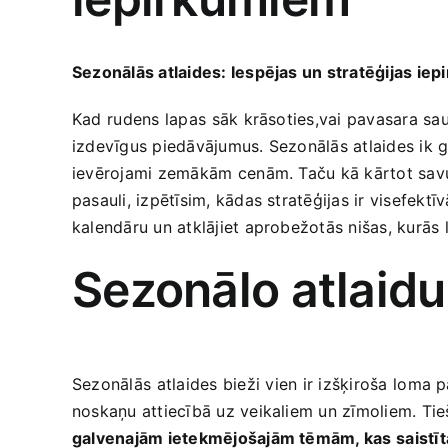
Sezonālās ​atlaides: Iespējas un stratēģijas ie
Kad⁣ rudens lapas⁢ sāk krāsoties,vai pavasara saulī
izdevīgus piedāvājumus. Sezonālās atlaides ik⁢ 
ievērojami ​zemākām ⁢cenām. Taču kā kārtot savu
pasauli, izpētīsim, kādas stratēģijas ir visefekt
kalendāru un atklājiet aprobežotās nišas, ‌kurās l
Sezonālo atlaidu
Sezonālās⁣ atlaides‍ bieži⁢ vien ir izšķiroša ⁣loma 
noskaņu attiecībā uz veikaliem un zīmoliem. ​Tieši š
galvenajām ietekmējošajām tēmām,‍ kas ⁣saistīta