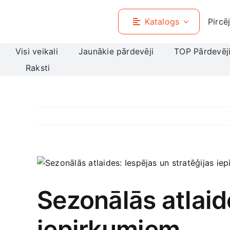
Skip
to
Katalogs
Pircē
content
Visi veikali
Jaunākie pārdevēji
TOP Pārdevēj
Raksti
View
Larger
Image
Sezonālās atlaide
iepirkumiem