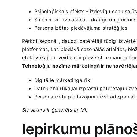
Psiholoģiskais efekts ​- izdevīgu cenu sajūt
Sociālā salīdzināšana – draugu un ​ģimenes
Personalizētas ⁢piedāvājuma stratēģijas
Pērkot sezonāli, daudzi‍ patērētāji rūpīgi izvērtē
platformas, kas ‍piedāvā sezonālās atlaides, bie
efektīvākajiem ​veidiem ir ⁤pievērst uzmanību‌ ta
Tehnoloģiju nozīme mārketingā ir⁣ nenovērtēj
Digitālie mārketinga rīki
Datņu analītika,lai ‌izprastu⁤ patērētāju​ uzv
Personalizētu piedāvājumu izstrāde,pamatojo
Šis⁢ saturs ir ģenerēts⁢ ar MI.
Iepirkumu plānoš