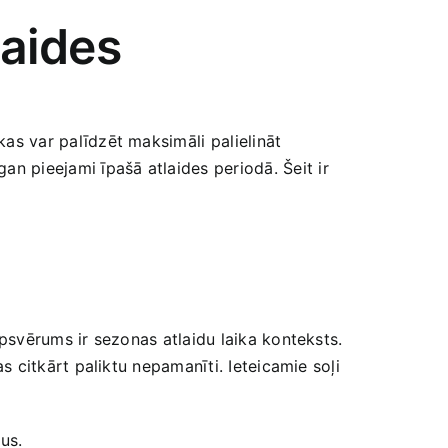
laides
kas var‌ palīdzēt maksimāli ⁣palielināt
an pieejami ‍īpašā atlaides periodā. Šeit ir
apsvērums ir ‍sezonas atlaidu laika‍ konteksts.
as citkārt paliktu‍ nepamanīti.​ Ieteicamie soļi
us.