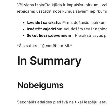
Vēl viena izplatīta kļūda ir impulsīvu‌ pirkumu ve
ieteicams⁤ uzstādīt noteikumus saviem iepirkum
Izveidot sarakstu:
Pirms došanās iepirkumos
Izvērtēt vajadzību:
Vai tiešām ​tev ir ⁢nepi
Sekot⁤ līdzi izdevumiem:
​ Pieraksti savus p
*Šis saturs ir ģenerēts​ ar MI.*
In Summary
Nobeigums
Sezonālās atlaides ‍piedāvā⁢ ne⁤ tikai iespēju iet