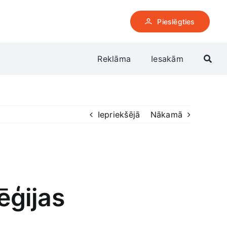
Pieslēgties
Reklāma
Iesakām
Iepriekšējā
Nākamā
ēģijas