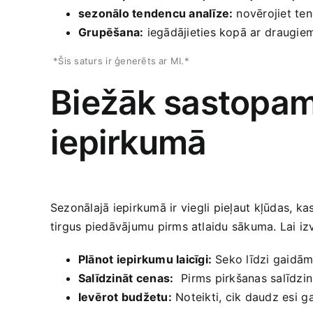
sezonālo tendencu analīze:
novērojiet tend
Grupēšana:
iegādājieties kopā ar⁢ draugiem,
​ *Šis saturs ⁤ir ģenerēts ar MI.*
Biežāk sastopamā
iepirkumā
Sezonālajā iepirkumā ir⁣ viegli pieļaut kļūdas,‌ k
tirgus piedāvājumu pirms​ atlaidu ‍sākuma. Lai i
Plānot‌ iepirkumu laicīgi:
Seko līdzi gaidām
Salīdzināt ⁢cenas:
⁣ Pirms⁣ pirkšanas salīdzi
Ievērot ​budžetu:
Noteikti,⁣ cik daudz esi ⁢g