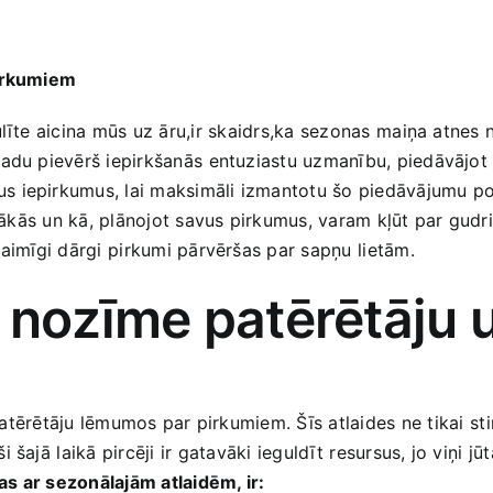
pirkumiem
te aicina‌ mūs uz āru,ir ⁤skaidrs,ka‌ sezonas⁤ maiņa ​atnes ⁢n
gadu pievērš iepirkšanās ⁢entuziastu uzmanību, piedāvājot
s iepirkumus, lai maksimāli izmantotu šo piedāvājumu ⁢po
īvākās un kā, plānojot savus pirkumus, varam kļūt par gudrie
aimīgi dārgi⁣ pirkumi‍ pārvēršas par sapņu ⁤lietām.
 nozīme ‍patērētāju
patērētāju lēmumos par ‍pirkumiem. Šīs‌ atlaides ne ⁣tikai⁣ st
ajā⁢ laikā ​pircēji ir⁤ gatavāki ieguldīt⁣ resursus, jo viņi ⁣
s ar⁤ sezonālajām atlaidēm, ir: