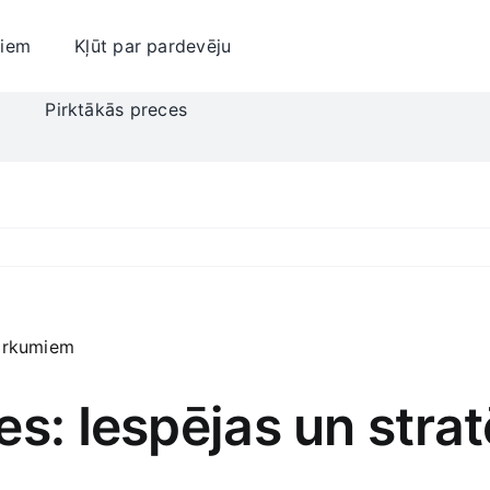
jiem
Kļūt par pardevēju
i
Pirktākās preces
s: Iespējas un strat