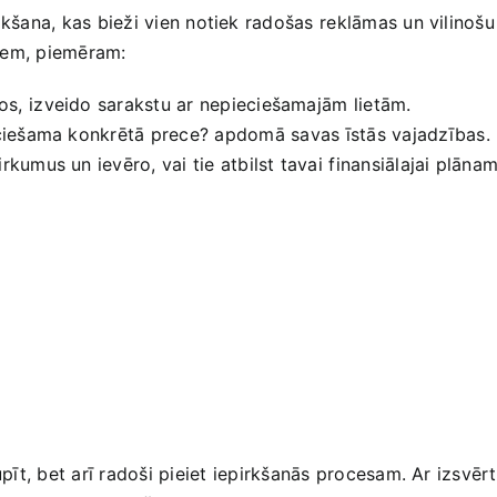
ikšana, kas bieži​ vien‍ notiek radošas⁣ reklāmas un vilinoš
iem,⁤ piemēram:
,⁤ izveido sarakstu ar nepieciešamajām ⁤lietām.
eciešama konkrētā​ prece? apdomā ⁣savas‍ īstās‌ vajadzības.
irkumus un ievēro, vai tie atbilst tavai⁣ finansiālajai plānam
aupīt, bet ‌arī ‍radoši pieiet⁢ iepirkšanās procesam. Ar izs