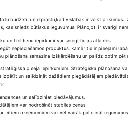
antotu budžetu un ⁢izprastu,kad vislabāk ir⁤ veikt pirkumus. 
,​ kas sniedz‌ būtiskus⁢ ieguvumus. Plānojot, ir ⁤svarīgi ⁣ņ
u un Lieldienu iepirkumi‍ var‌ sniegt lielas⁢ atlaides.
iegūt nepieciešamos produktus, ⁢kamēr⁤ tie ‌ir pieejami lab
u ⁣plānošana ‌samazina izšķērdēšanu un palīdz ⁢optimizēt r
edz stratēģiska pieeja iepirkumiem. Stratēģiska ‌plānošana⁣ 
es izpētīt un ⁣salīdzināt⁤ dažādiem piegādātājiem‌ piedāvātās
s:
tendences un salīdziniet⁢ piedāvājumus.
ātājiem var⁣ nodrošināt ⁣stabilas cenas.
ar ​citiem‌ uzņēmumiem​ var vēl vairāk palielināt ieguvumus