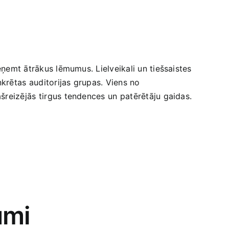
ieņemt ​ātrākus lēmumus. Lielveikali un tiešsaistes
onkrētas⁢ auditorijas grupas.​ Viens no‌
šreizējās ⁣tirgus tendences⁢ un patērētāju gaidas.
umi