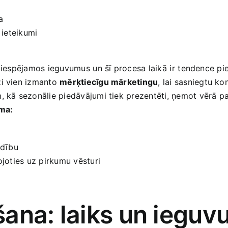
a
 ieteikumi
 ‌iespējamos ieguvumus⁣ un šī ‍procesa laikā ⁣ir⁢ tendence ‌p
ži vien ‌izmanto
mērķtiecīgu​ mārketingu
,‌ lai sasniegtu ‍k
m, kā sezonālie piedāvājumi ‍tiek prezentēti, ņemot vērā​ pa
ama:
edību
ties ​uz ⁢pirkumu​ vēsturi
ana: laiks un​ ieguv