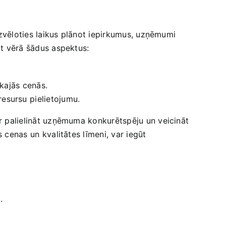
Izvēloties laikus plānot ​iepirkumus,‍ uzņēmumi
emt vērā šādus aspektus:
ākajās cenās.
esursu⁢ pielietojumu.
var palielināt uzņēmuma konkurētspēju ‍un veicināt
 ⁢cenas un ⁣kvalitātes līmeni, var iegūt
.