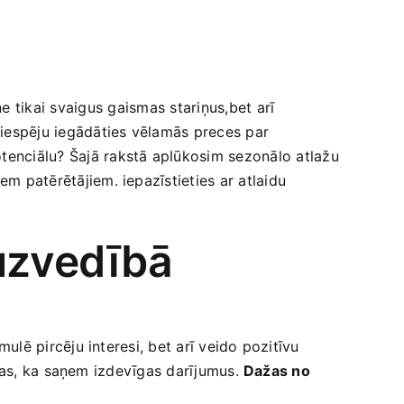
e ‌tikai svaigus⁢ gaismas stariņus,bet arī
 iespēju iegādāties vēlamās preces par
tenciālu? Šajā rakstā aplūkosim sezonālo atlažu
m patērētājiem. ‍iepazīstieties ar atlaidu
 uzvedībā
imulē pircēju interesi, bet arī veido pozitīvu
jūtas, ka ⁣saņem izdevīgas‍ darījumus.
Dažas no