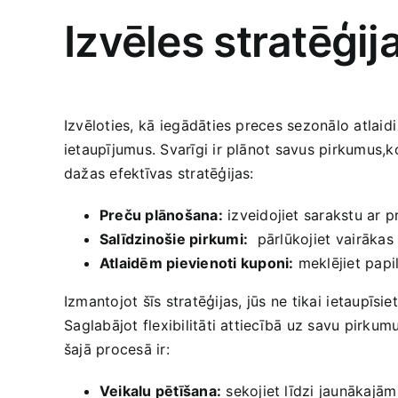
Izvēles stratēģij
Izvēloties, kā⁤ iegādāties preces​ sezonālo atlaidi
ietaupījumus. ‌Svarīgi ‌ir plānot savus pirkumus,
dažas ‍efektīvas stratēģijas:
Preču plānošana:
izveidojiet sarakstu ar p
Salīdzinošie​ pirkumi:
⁤ pārlūkojiet⁢ vairākas
Atlaidēm pievienoti kuponi:
meklējiet papil
Izmantojot šīs stratēģijas, ⁤jūs‍ ne tikai⁣ ietaupī
⁢Saglabājot flexibilitāti ‌attiecībā​ uz savu pirkum
šajā procesā ir:
Veikalu pētīšana:
‌sekojiet līdzi jaunākajā