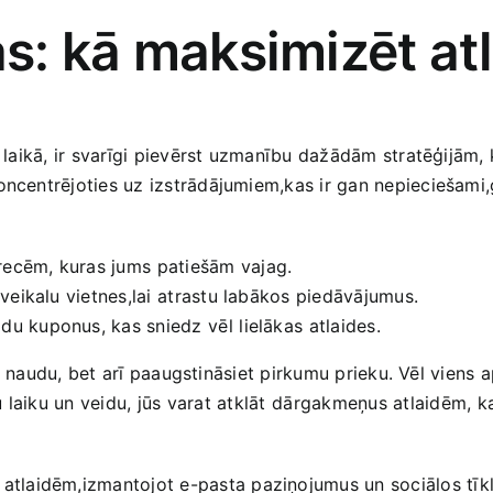
as: kā maksimizēt at
 laikā, ir svarīgi pievērst​ uzmanību dažādām stratēģijām,⁣ 
koncentrējoties uz izstrādājumiem,kas‍ ir gan nepieciešami,g
recēm,​ kuras jums⁤ patiešām vajag.
 veikalu‌ vietnes,lai ⁢atrastu labākos piedāvājumus.
du kuponus, kas sniedz⁤ vēl ⁣lielākas⁢ atlaides.
siet naudu, bet arī paaugstināsiet ​pirkumu prieku. Vēl viens 
u ⁣laiku un ‍veidu,⁤ jūs varat atklāt⁢ dārgakmeņus ⁣atlaidēm, k
m atlaidēm,izmantojot ‍e-pasta paziņojumus un sociālos tīkl