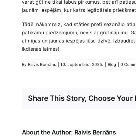
varat gūt ne tikai labus pirkumus, bet ‌arī‍ patiesu
jaunām ‌iespējām, kur ‌katrs iegādātais priekšmet
Tādēļ nākamreiz, kad stāties ⁣pretī sezonālo atla
patīkamu​ piedzīvojumu,⁣ nevis apgrūtinājumu. Galu 
atmiņas un jaunas ⁤iespējas jūsu ‍dzīvē.⁣ Izbaudiet
‌ikdienas laimes!
By
Raivis Bernāns
|
10. septembris, 2025.
|
Blog
|
0 Comm
Share This Story, Choose Your 
Sorry,
it
seems
that
About the Author:
Raivis Bernāns