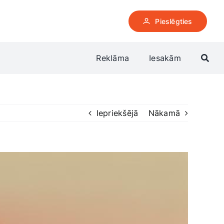
Pieslēgties
Reklāma
Iesakām
Iepriekšējā
Nākamā