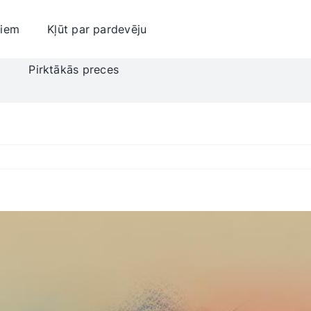
jiem
Kļūt par pardevēju
i
Pirktākās preces