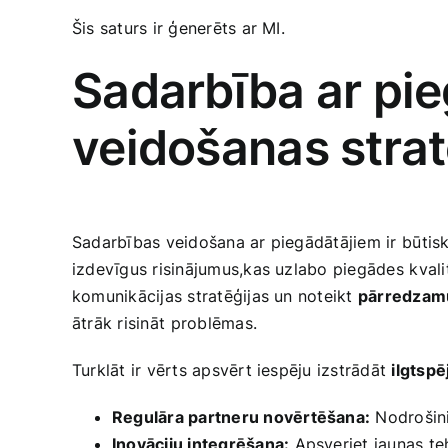
Šis saturs ir ‌ģenerēts ar MI.
Sadarbība ar pie
veidošanas strat
Sadarbības veidošana ar piegādātājiem ir ⁢būtis
izdevīgus risinājumus,kas uzlabo piegādes⁢ kvalit
komunikācijas stratēģijas un noteikt
pārredzam
ātrāk risināt⁣ problēmas.
Turklāt ir vērts apsvērt iespēju izstrādāt
ilgtspē
Regulāra partneru novērtēšana:
Nodrošinie
Inovāciju integrēšana:
Apsveriet ​jaunas te