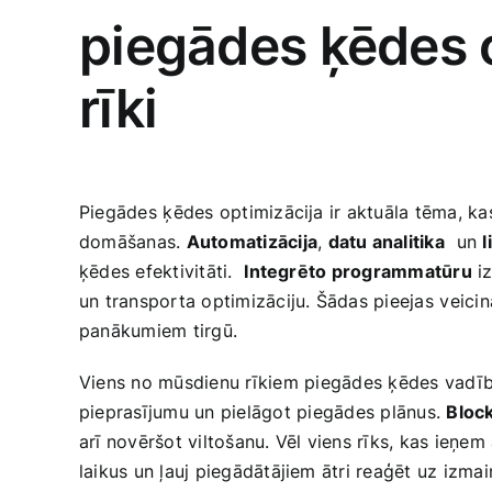
piegādes ķēdes o
rīki
Piegādes ⁣ķēdes optimizācija ‍ir aktuāla tēma, k
domāšanas.
Automatizācija
,
datu‌ analitika
⁤ un
ķēdes efektivitāti. ⁤
Integrēto programmatūru
iz
un transporta optimizāciju. Šādas pieejas⁢ veicin
panākumiem tirgū.
Viens no mūsdienu rīkiem ⁢piegādes ķēdes vadīb
pieprasījumu un pielāgot⁤ piegādes plānus.
Block
arī ‍novēršot viltošanu. ‍Vēl viens rīks, kas ieņem
laikus un ļauj piegādātājiem ātri reaģēt uz izmai