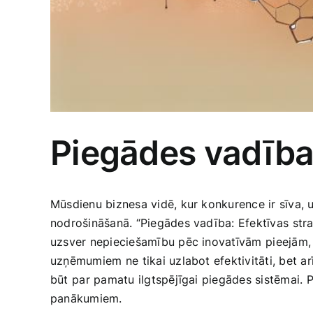
Piegādes vadība:
Mūsdienu biznesa vidē, kur konkurence ir sīva, 
nodrošināšanā. “Piegādes vadība: Efektīvas⁤ stratē
‌uzsver nepieciešamību pēc inovatīvām ⁤pieejām, k
uzņēmumiem⁣ ne tikai uzlabot efektivitāti, bet ar
būt⁤ par pamatu ilgtspējīgai piegādes sistēmai. P
panākumiem.