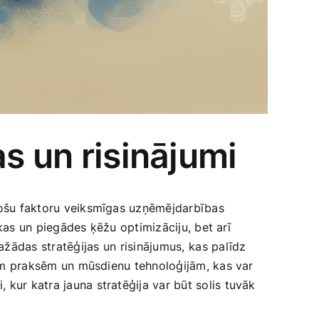
s un risinājumi
ķirošu faktoru veiksmīgas uzņēmējdarbības
ikas un⁣ piegādes ķēžu optimizāciju, bet arī
žādas stratēģijas⁣ un risinājumus, ⁤kas palīdz
ām ⁤praksēm un ‌mūsdienu tehnoloģijām, kas ‍var
kur katra jauna stratēģija​ var būt solis tuvāk‍