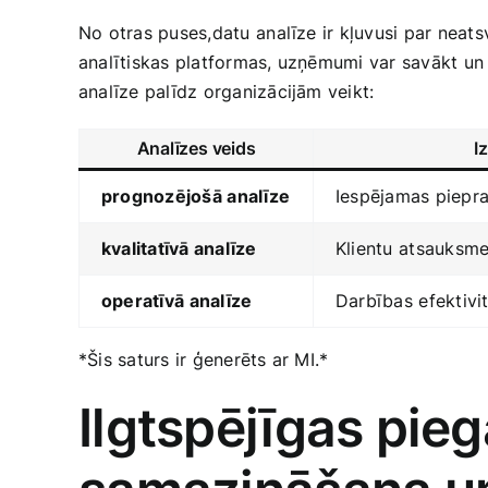
No otras puses,datu⁣ analīze ir kļuvusi par ne
analītiskas platformas, uzņēmumi var savākt un a
analīze palīdz organizācijām veikt:
Analīzes veids
I
prognozējošā ⁤analīze
Iespējamas piepra
kvalitatīvā analīze
Klientu ⁢atsauksm
operatīvā⁢ analīze
Darbības⁣ efektiv
*Šis saturs ir ģenerēts ar​ MI.*
Ilgtspējīgas pie