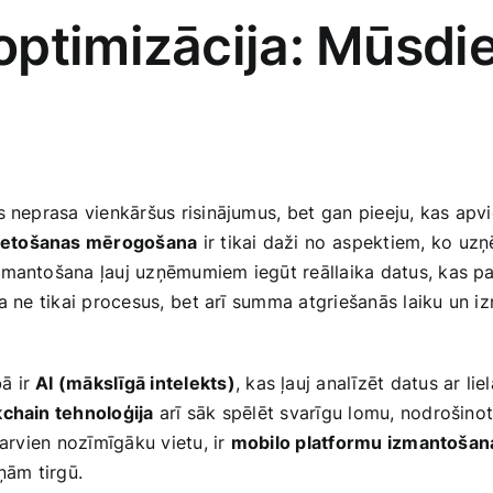
ptimizācija: Mūsdie
as neprasa vienkāršus risinājumus,​ bet gan ⁤pieeju, kas ap
lietošanas mērogošana
ir tikai daži ⁢no⁣ aspektiem, ko u
mantošana ‌ļauj uzņēmumiem iegūt reāllaika datus, kas 
a ne tikai procesus, ⁤bet arī summa atgriešanās laiku un ‌
ā ir
AI (mākslīgā intelekts)
, kas ļauj‌ analīzēt datus ar li
chain tehnoloģija
arī sāk spēlēt svarīgu‍ lomu, nodrošino
 arvien nozīmīgāku‌ vietu, ir
mobilo platformu izmantošan
ņām tirgū.