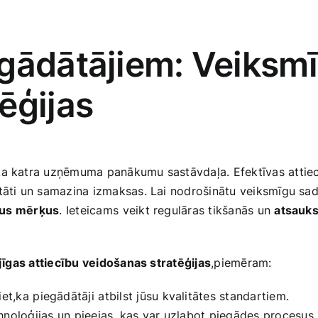
gādātājiem: Veiksmī
ēģijas
ka katra uzņēmuma panākumu sastāvdaļa. Efektīvas attiecī
āti un samazina izmaksas. Lai nodrošinātu veiksmīgu sadarb
us ⁤mērķus
. Ieteicams ⁢veikt regulāras tikšanās un
atsauk
jīgas attiecību veidošanas stratēģijas
,piemēram:
t,ka⁢ piegādātāji ⁣atbilst‍ jūsu kvalitātes standartiem.
hnoloģijas un ⁤pieejas, kas var‌ uzlabot piegādes ​procesus.