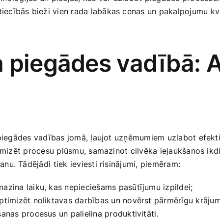
ttiecībās bieži vien​ rada labākas cenas un pakalpojumu kva
a piegādes vadībā: 
 piegādes vadības jomā, ļaujot uzņēmumiem ‌uzlabot efektiv
optimizēt procesu plūsmu, samazinot cilvēka iejaukšanos i
u. Tādējādi⁢ tiek ieviesti risinājumi, piemēram:
azina laiku, kas nepieciešams pasūtījumu izpildei;
timizēt noliktavas darbības un novērst pārmērīgu krāju
as ‍procesus un palielina produktivitāti.