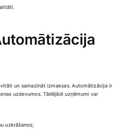
litāti.
Automātizācija
itāti ⁣un samazināt ‍izmaksas. Automātizācija ir
kdienas uzdevumos. Tādējādi uzņēmumi ⁢var
mu uzkrāšanos;