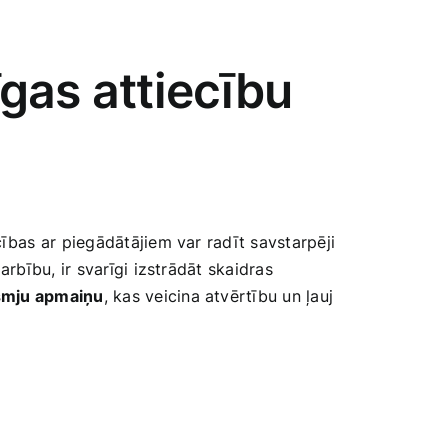
gas attiecību
bas ar⁣ piegādātājiem var radīt savstarpēji
ību, ir svarīgi ​izstrādāt skaidras⁣
smju apmaiņu
, kas veicina atvērtību‍ un ļauj