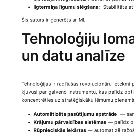
Ilgtermiņa līgumu slēgšana:
⁢ Stabilitāte a
Šis ⁢saturs ⁢ir ģenerēts ar MI.
Tehnoloģiju lom
un datu analīze
Tehnoloģijas ir radījušas ⁤revolucionāru ietekmi
kļuvusi par galveno‌ instrumentu,⁣ kas ⁣palīdz 
koncentrēties uz ⁢stratēģiskāku lēmumu pieņemšan
Automātizēta pasūtījumu apstrāde
‍ — sam
Krājumu pārvaldības sistēmas
— palīdz op
Rūpnieciskās iekārtas
— automatizē ražošan