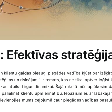
 Efektīvas stratēģija
un klientu gaidas pieaug, piegādes⁣ vadība ⁤kļūst par izš
ģijas un risinājumi” ir temats, ⁢kas ne ⁤tikai aptver loģist
as atbilst⁤ tirgus dinamikai. Šajā rakstā mēs aplūkosim da
ī palielināt klientu apmierinātību. Iepazīsimies ar labākaj
ievienojies mums ‌ceļojumā caur piegādes vadības⁤ pasauli, 