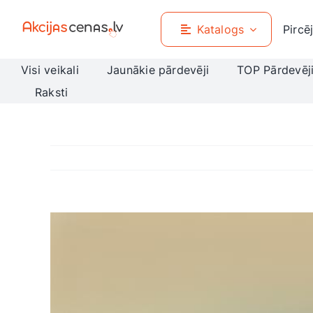
Skip
to
Katalogs
Pircē
content
Visi veikali
Jaunākie pārdevēji
TOP Pārdevēj
Raksti
View
Larger
Image