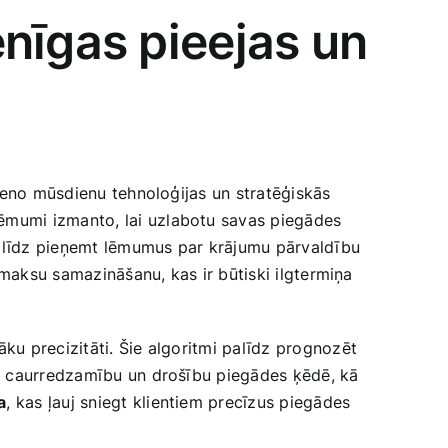
nīgas pieejas un
vieno mūsdienu tehnoloģijas un stratēģiskās
zņēmumi izmanto, lai uzlabotu savas piegādes
palīdz pieņemt lēmumus par krājumu pārvaldību
izmaksu samazināšanu, kas ir būtiski ilgtermiņa
elāku precizitāti. Šie algoritmi palīdz prognozēt
t caurredzamību ‍un drošību piegādes ķēdē, ‌kā
a
, kas ļauj sniegt klientiem precīzus piegādes