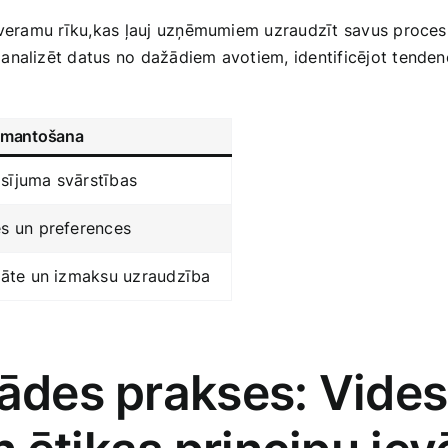
atsveramu rīku,kas ļauj uzņēmumiem uzraudzīt savus proce
nalizēt datus no dažādiem avotiem, identificējot tendence
zmantošana
sījuma svārstības
es un preferences
itāte ‌un izmaksu uzraudzība
gādes prakses: Vide