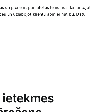
sus​ un pieņemt pamatotus lēmumus. Izmantojot
s un ​uzlabojot klientu apmierinātību.‍ Datu
s ietekmes