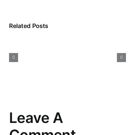
Related Posts
Jaunās
tehnoloģijas:
Ietekme
uz
mūsu
ikdienas
dzīvi
Leave A
Comment