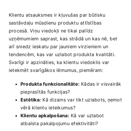
Klientu atsauksmes ir kļuvušas par būtisku
sastāvdaļu mūsdienu ⁤produktu attīstības
procesā. Viņu viedokļi ne​ tikai⁢ palīdz
uzņēmumiem saprast, kas strādā un kas nē,⁣ bet
arī sniedz ‌ieskatu par jauniem‌ virzieniem un
tendencēm, kas var uzlabot produkta kvalitāti.
‍Svarīgi ir apzināties, ka klientu viedoklis var
ietekmēt ⁢svarīgākos lēmumus, piemēram:
Produkta funkcionalitāte:
Kādas ir visvairāk
pieprasītās funkcijas?
Estētika:
Kā dizains var tikt uzlabots, ņemot
vērā klientu ieteikumus?
Klientu apkalpošana:
Kā var uzlabot
atbalsta ‍pakalpojumu‌ efektivitāti?