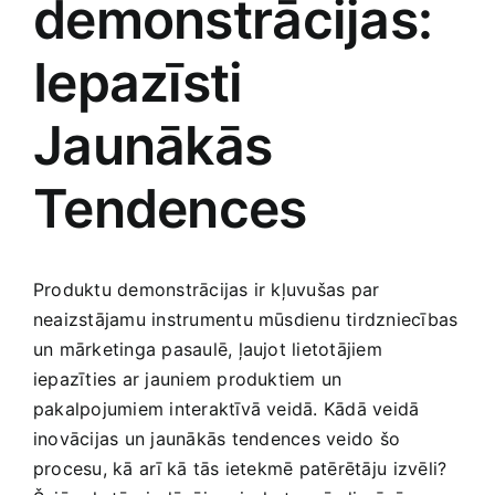
demonstrācijas:
Jaunākie pārdevēji
Grāmatas
Iepazīsti
Pirktākās preces
Jaunākās
Gudrā māja
Tendences
Raksti
Mājai un remontam
Mājražotājiem
Produktu demonstrācijas ir kļuvušas par⁣
neaizstājamu instrumentu mūsdienu tirdzniecības
un mārketinga pasaulē, ļaujot lietotājiem
Mājsaimniecības preces
iepazīties ar jauniem produktiem ⁣un
pakalpojumiem interaktīvā veidā. Kādā veidā
Mēbeles un interjers
inovācijas un jaunākās⁢ tendences veido šo
procesu,‍ kā⁢ arī kā tās ietekmē patērētāju⁢ izvēli?