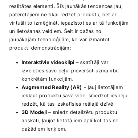
realitātes elementi. ⁣Šīs jaunākās tendences ļauj
patērētājiem⁤ ne tikai redzēt produktu, ⁤bet arī
virtuāli to izmēģināt, iepazīstoties ar tā funkcijām
un lietošanas veidiem. Šeit ir dažas no⁢
jaunākajām tehnoloģijām, ko var izmantot
produkti demonstrācijām:
Interaktīvie videoklipi
– skatītāji var
izvēlēties savu ceļu, pievēršot uzmanību
konkrētām funkcijām.
Augmented ‌Reality (AR)
– ļauj lietotājiem⁣
iekļaut produktu savā vidē, sniedzot iespēju​
redzēt, kā tas ‍izskatīsies​ reālajā dzīvē.
3D Modeļi
– sniedz ⁣detalizētu‍ produktu
apskati, ļaujot lietotājiem aplūkot tos‌ no
dažādiem leņķiem.