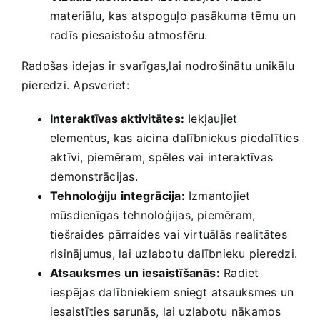
materiālu,‌ kas atspoguļo pasākuma tēmu un
radīs‍ piesaistošu atmosfēru.
Radošas idejas ir svarīgas,lai nodrošinātu unikālu
pieredzi. Apsveriet:
Interaktīvas aktivitātes:
Iekļaujiet
elementus, kas aicina dalībniekus piedalīties
aktīvi, ​piemēram, spēles vai⁤ interaktīvas
⁣demonstrācijas.
Tehnoloģiju integrācija:
Izmantojiet
mūsdienīgas tehnoloģijas, piemēram,
tiešraides​ pārraides vai virtuālās realitātes
risinājumus, lai uzlabotu dalībnieku​ pieredzi.
Atsauksmes⁣ un iesaistīšanās:
Radiet ​
iespējas dalībniekiem sniegt atsauksmes un ​
iesaistīties ‌sarunās,⁢ lai uzlabotu⁢ nākamos