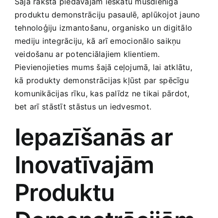
Medicīnas preces
Šajā rakstā piedāvājam ieskatu mūsdienīgā
produktu demonstrāciju ⁢pasaulē, aplūkojot jauno
tehnoloģiju izmantošanu, organisko un digitālo
Mobilie telefoni, planšetdatori
mediju integrāciju, kā arī emocionālo saikņu
veidošanu ar potenciālajiem klientiem.​
Pakalpojumi
Pievienojieties ⁣mums šajā ceļojumā, lai atklātu,
kā produkty demonstrācijas kļūst par ⁢spēcīgu
‌komunikācijas ⁣rīku,‍ kas palīdz ne tikai pārdot,
Pārtikas preces
bet arī ⁢stāstīt‌ stāstus un‌ iedvesmot.
Iepazīšanās ar
Preces birojam
Inovatīvajām
Preces pieaugušajiem
Produktu
Rotaļlietas, bērnu preces