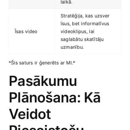
laikā.
Stratēģija,‌ kas uzsver
īsus, bet informatīvus
Īsas video
videoklipus,⁢ lai‍
saglabātu‍ skatītāju
uzmanību.
*Šis saturs ir ģenerēts ar MI.*
Pasākumu
Plānošana: Kā
Veidot