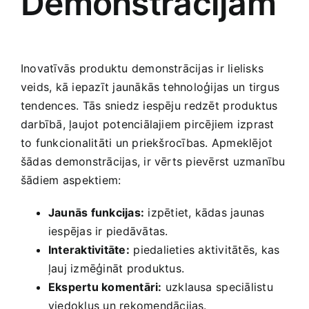
Demonstrācijām
Smaržas, kosmētika
Sports, tūrisms un atpūta
Inovatīvās produktu‌ demonstrācijas ir lielisks
veids, kā iepazīt jaunākās tehnoloģijas un⁢ tirgus
TV un Sadzīves tehnika
‌tendences. Tās sniedz iespēju ⁣redzēt⁢ produktus
darbībā, ļaujot potenciālajiem pircējiem izprast
to funkcionalitāti‍ un priekšrocības. Apmeklējot‌
Zoo preces
šādas demonstrācijas, ir vērts pievērst uzmanību
šādiem ⁢aspektiem:
Jaunās funkcijas:
izpētiet, kādas jaunas
iespējas ir piedāvātas.
Interaktivitāte:
⁣piedalieties aktivitātēs, kas
ļauj izmēģināt​ produktus.
Ekspertu komentāri:
uzklausa ⁤speciālistu
viedokļus un rekomendācijas.