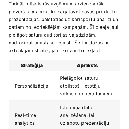
Turklāt mūsdienās uzņēmumi arvien vairāk
pievērš uzmanību, kā ​sagatavot savas produktu
prezentācijas, balstoties uz korisportu analīzi un ​
datiem no iepriekšējām‍ kampaņām. Šī pieeja ļauj
pielāgot saturu auditorijas vajadzībām,‍
nodrošinot augstāku iesaisti. Šeit ⁢ir dažas no
aktuālajām stratēģijām, ko varētu ‌iekļaut:
Stratēģija
Apraksts
Pielāgojot saturu
Personālizācija
atbilstoši lietotāju
⁣vēlmēm un ieradumiem.
Īstermiņa datu‍
Real-time
analizēšana, ⁣lai
analytics
uzlabotu ⁤prezentāciju