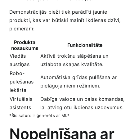
Demonstrācijās bieži tiek parādīti⁤ jaunie
produkti, kas var būtiski mainīt ikdienas dzīvi,
piemēram:
Produkta
Funkcionalitāte
nosaukums
Viedās
Aktīvā trokšņu slāpēšana un⁣
austiņas
uzlabota skaņas kvalitāte.
Robo-
Automātiska grīdas⁣ pulēšana ar
pulēšanas
pielāgojamiem režīmiem.
‌iekārta
Virtuālais
Dabīga valoda un balss‌ komandas,
asistents
lai atvieglotu ikdienas uzdevumus.
*Šis ⁤saturs ir ģenerēts ar MI.*
Nopelnīšana ar