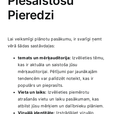
Piesaistošu
Pieredzi
Lai veiksmīgi plānotu pasākumu, ir svarīgi ņemt
vērā šādas ​sastāvdaļas:
temats un mērķauditorija:
Izvēlieties​ tēmu,
kas ir ⁤aktuāla un saistoša jūsu‌
mērķauditorijai. ‌Pētījumi par jaunākajām
tendencēm var palīdzēt noteikt,⁤ kas‍ ir
populārs un pieprasīts.
Vieta un laiks:
⁤Izvēlieties‍ piemērotu
atrašanās‌ vietu un laiku pasākumam,⁢ kas
atbilst jūsu ⁣mērķiem un dalībnieku plāniem.
Vizuālā identitāte:
Izstrādājiet vizuālo