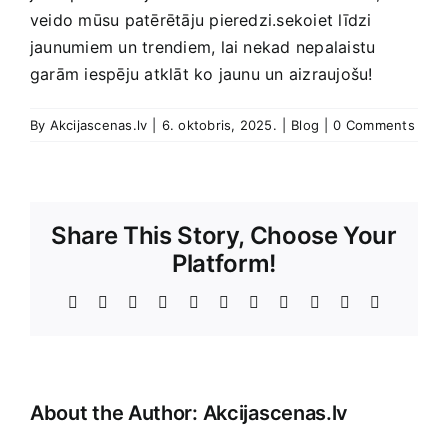
veido mūsu patērētāju‌ pieredzi.sekoiet‌ līdzi⁢
jaunumiem un ‍trendiem, lai nekad nepalaistu
garām iespēju ‍atklāt‌ ko jaunu un aizraujošu!
By
Akcijascenas.lv
|
6. oktobris, 2025.
|
Blog
|
0 Comments
Share This Story, Choose Your
Platform!
Facebook
X
Reddit
LinkedIn
WhatsApp
Telegram
Tumblr
Pinterest
Vk
Xing
E-
Pasts
About the Author:
Akcijascenas.lv