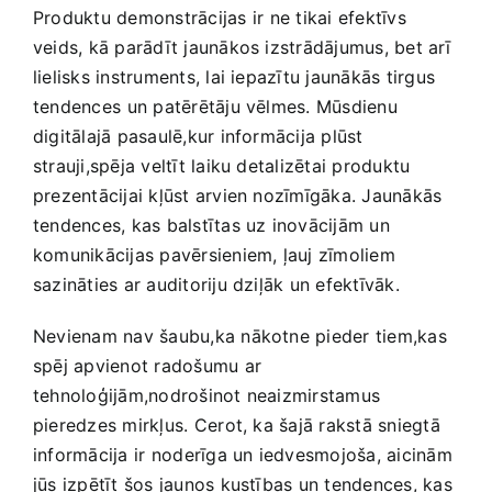
Produktu demonstrācijas ‍ir ⁤ne tikai efektīvs
‌veids, kā parādīt ‌jaunākos izstrādājumus, bet arī
lielisks instruments, lai iepazītu jaunākās tirgus‌
tendences⁣ un patērētāju vēlmes. Mūsdienu
digitālajā pasaulē,kur informācija‍ plūst
strauji,spēja veltīt laiku detalizētai produktu
prezentācijai kļūst arvien nozīmīgāka. Jaunākās
tendences, kas balstītas uz inovācijām un
‍komunikācijas pavērsieniem, ļauj‍ zīmoliem
sazināties ar auditoriju dziļāk un efektīvāk.
Nevienam nav​ šaubu,ka‌ nākotne pieder tiem,kas
spēj apvienot radošumu ar
tehnoloģijām,nodrošinot neaizmirstamus
pieredzes mirkļus.⁣ Cerot, ka šajā rakstā sniegtā
informācija ⁤ir noderīga un‌ iedvesmojoša, aicinām
‌jūs izpētīt šos jaunos‌ kustības un tendences, kas