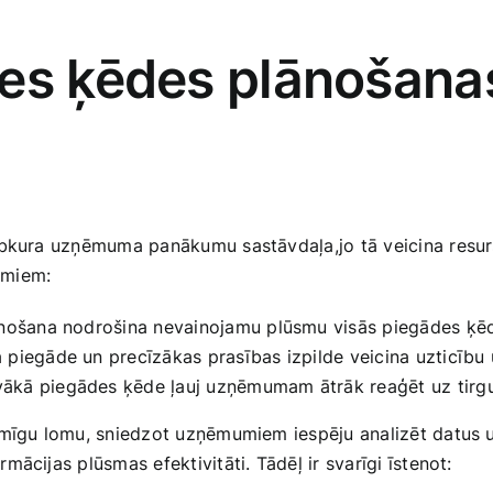
des ķēdes plānošana
jebkura uzņēmuma panākumu sastāvdaļa,jo tā veicina resur
umiem:
ānošana nodrošina nevainojamu plūsmu visās piegādes ķ
 piegāde un precīzākas prasības izpilde veicina uzticī
vākā piegādes ķēde ļauj uzņēmumam ātrāk reaģēt uz tirg
zīmīgu lomu, sniedzot uzņēmumiem iespēju analizēt datus u
ācijas plūsmas efektivitāti. Tādēļ ir svarīgi īstenot: