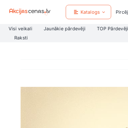
Skip
to
Katalogs
Pircē
content
Visi veikali
Jaunākie pārdevēji
TOP Pārdevēj
Raksti
View
Larger
Image