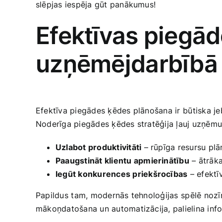
slēpjas iespēja gūt panākumus!
Efektīvas piegā
uzņēmējdarbībā
Efektīva piegādes ķēdes plānošana ir⁣ būtiska 
Noderīga piegādes ķēdes stratēģija ļauj uzņēm
Uzlabot produktivitāti
– rūpīga resursu pl
Paaugstināt klientu apmierinātību
– ātrāka
Iegūt konkurences priekšrocības
– efektī
Papildus⁣ tam,​ modernās tehnoloģijas⁢ spēlē no
mākoņdatošana un automatizācija, palielina inform