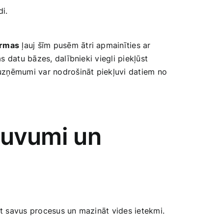
i.
ormas
‍ļauj šīm pusēm ātri apmainīties ar
s datu bāzes, dalībnieki viegli piekļūst
 uzņēmumi var nodrošināt piekļuvi datiem no
eguvumi un
ēt savus procesus un mazināt vides ietekmi.