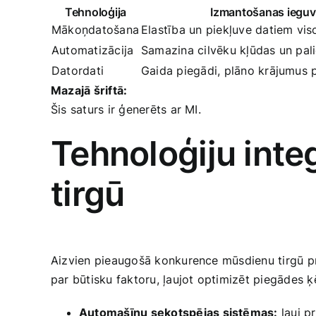
Tehnoloģija
Izmantošanas iegu
Mākoņdatošana
Elastība un piekļuve datiem vi
Automatizācija
Samazina cilvēku kļūdas un palie
Datordati
Gaida piegādi, plāno krājumus p
Mazajā šriftā:
Šis saturs ir ģenerēts ar MI.
Tehnoloģiju int
tirgū
Aizvien pieaugošā konkurence mūsdienu tirgū p
par​ būtisku faktoru, ļaujot optimizēt piegādes 
Automašīnu sekotspējas sistēmas:
ļauj p