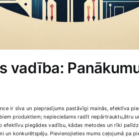
es vadība: Panākumu
nce ir sīva un pieprasījums pastāvīgi‌ mainās, efektīva p
 labiem ‍produktiem; nepieciešams radīt nepārtrauktu,ātru 
ido efektīvu piegādes vadību, kādas metodes un rīki pal
smi un konkurētspēju. Pievienojieties mums ceļojumā pa p