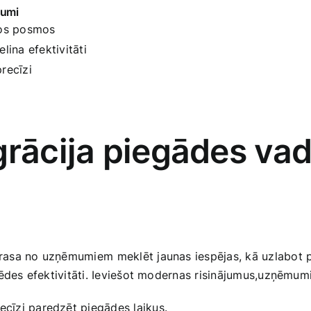
vumi
sos posmos
lina efektivitāti
recīzi
egrācija piegādes v
rasa no uzņēmumiem ⁣meklēt jaunas iespējas, kā uzlabot
ķēdes ​efektivitāti. Ieviešot modernas risinājumus,uzņēmum
recīzi paredzēt piegādes laikus.