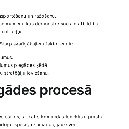
ansportēšanu un ražošanu.
zņēmumiem, kas demonstrē sociālo atbildību.
nāt ​peļņu.
. Starp svarīgākajiem faktoriem ir:
ījumus.
ējumus piegādes ķēdē.
u stratēģiju ieviešanu.
gādes procesā
eciešams, lai katrs komandas loceklis izprastu
idojot spēcīgu komandu, jāuzsver: