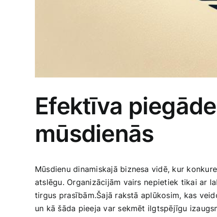
Efektīva piegād
mūsdienās
Mūsdienu​ dinamiskajā biznesa vidē, kur konkure
atslēgu. Organizācijām vairs⁤ nepietiek tikai ar
tirgus⁤ prasībām.Šajā rakstā aplūkosim, kas ve
un kā šāda pieeja var sekmēt ilgtspējīgu izaug