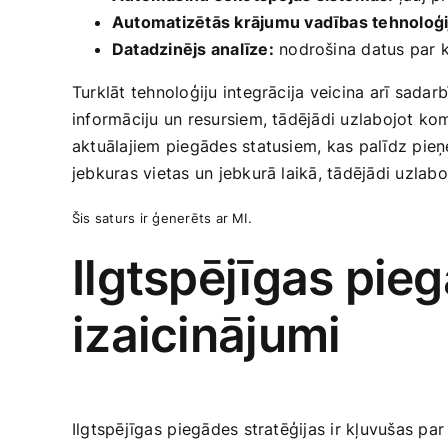
Automatizētās krājumu vadības tehnoloģi
Datadzinējs analīze:
nodrošina datus par k
Turklāt tehnoloģiju integrācija veicina arī sad
informāciju un ‌resursiem, tādējādi uzlabojot kom
aktuālajiem piegādes statusiem, kas palīdz pie
jebkuras vietas un‌ jebkurā laikā, tādējādi ‌uzlab
Šis saturs ir ģenerēts ar MI.
Ilgtspējīgas pie
izaicinājumi
Ilgtspējīgas ⁤piegādes stratēģijas ir kļuvušas 