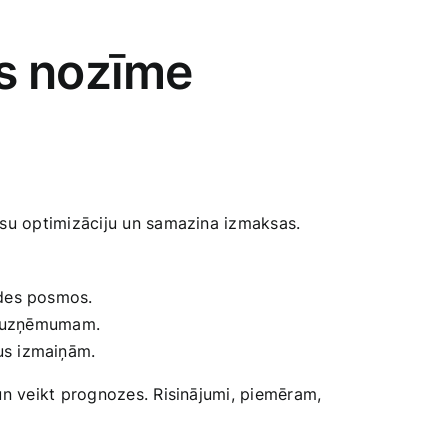
s nozīme
su ‍optimizāciju un samazina izmaksas.
ēdes posmos.
bu uzņēmumam.
us izmaiņām.
n‍ veikt prognozes. Risinājumi, piemēram,