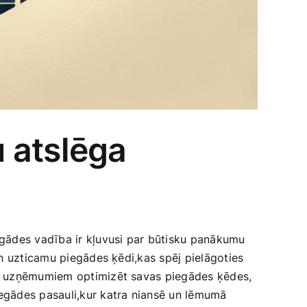
 atslēga
iegādes vadība ir kļuvusi par būtisku panākumu
un ‌uzticamu piegādes ķēdi,kas spēj pielāgoties
īdz uzņēmumiem optimizēt savas piegādes ķēdes,
iegādes pasauli,kur katra niansē un lēmumā