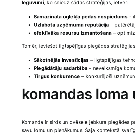
Ieguvumi
, ko sniedz šādas stratēģijas, ietver:
Samazināta oglekļa pēdas nospiedums
-‌ 
Uzlabota uzņēmuma reputācija
– patērētā
efektīvāka resursu ⁢izmantošana
– optimiz
Tomēr, ieviešot ilgtspējīgas ‍piegādes stratēģijas
Sākotnējās investīcijas
– ilgtspējīgas tehno
Piegādātāju sadarbība
– neveiksmīga komun
Tirgus konkurence
– konkurējoši ⁤uzņēmumi
komandas loma u
Komanda ir sirds un dvēsele jebkura piegādes pr
savu lomu un ⁣pienākumus. Šaja kontekstā svarī