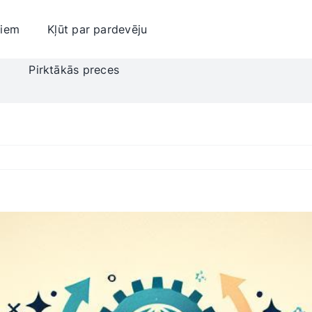
jiem
Kļūt par pardevēju
i
Pirktākās preces