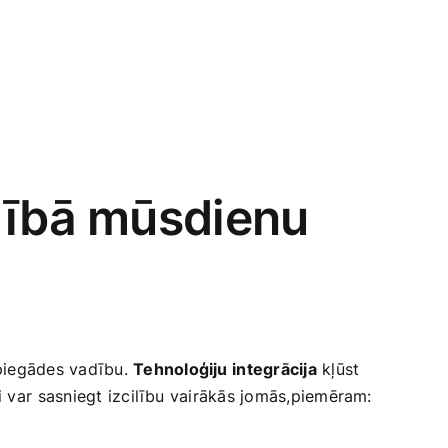
adībā mūsdienu
 piegādes vadību.
Tehnoloģiju⁤ integrācija
kļūst
i var ⁣sasniegt izcilību vairākās jomās,piemēram: