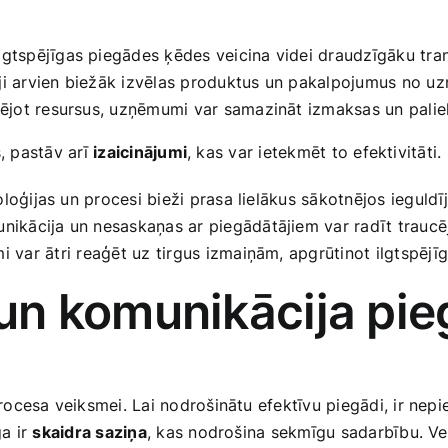
ilgtspējīgas piegādes ķēdes veicina videi draudzīgāku tr
ji arvien biežāk izvēlas produktus un pakalpojumus no u
ējot resursus, uzņēmumi var samazināt izmaksas un palieli
,⁢ pastāv arī
izaicinājumi
, kas var ietekmēt to efektivitāti
loģijas un procesi bieži prasa lielākus ‍sākotnējos ieguld
ikācija un nesaskaņas ar piegādātājiem var radīt trauc
 var ātri ⁢reaģēt uz tirgus izmaiņām, apgrūtinot ilgtspējīg
n komunikācija pie
ocesa veiksmei. Lai nodrošinātu efektīvu piegādi, ir nepi
ga ir
skaidra saziņa
, kas nodrošina sekmīgu sadarbību. Ve