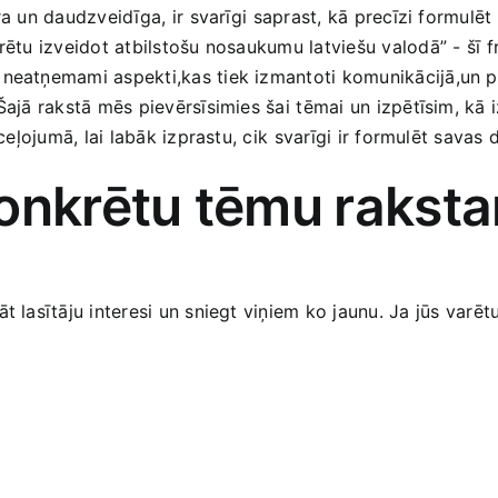
⁣un daudzveidīga, ⁤ir svarīgi ⁣saprast,‍ kā precīzi formulēt
rētu izveidot atbilstošu nosaukumu latviešu valodā” -⁣ šī frā
 neatņemami aspekti,kas tiek ‍izmantoti ​komunikācijā,un pa
 Šajā rakstā mēs pievērsīsimies ‌šai⁢ tēmai un izpētīsim, kā
 ceļojumā, lai labāk izprastu, cik⁢ svarīgi ir formulēt‌ savas
onkrētu tēmu⁢ rakst
lasītāju ‍interesi un sniegt viņiem ko jaunu.‍ Ja⁤ jūs varētu