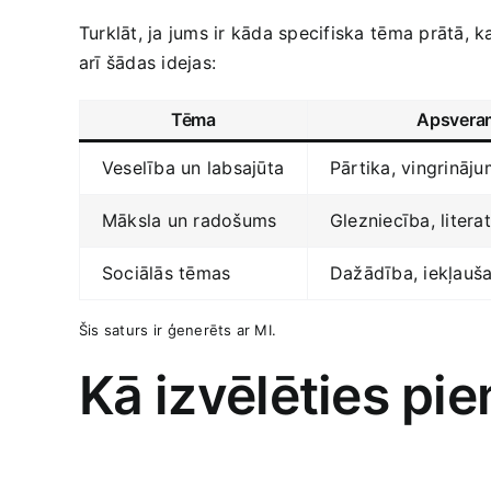
Turklāt, ja jums ir kāda ⁤specifiska⁢ tēma prātā, k
arī šādas idejas:
Tēma
Apsveram
Veselība un‍ labsajūta
Pārtika, vingrinājum
Māksla un​ radošums
Glezniecība, litera
Sociālās tēmas
Dažādība, iekļauša
Šis saturs ‌ir⁢ ģenerēts ar MI.
Kā⁣ izvēlēties p