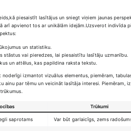
ds,kā piesaistīt lasītājus un sniegt viņiem⁢ jaunas ‌perspe
arī apvienot tos ⁢ar unikālām idejām.Uzsverot indivīda piere
spektus:
rlūkojumus un statistiku.
 stāstus vai pieredzes, lai‍ piesaistītu lasītāju uzmanību.
kus un attēlus, kas papildina raksta tekstu.
būt noderīgi⁣ izmantot vizuālus elementus, piemēram,​ tabulas
ku ainu ​par tēmu un veicināt lasītāja interesi. Piemēram, 
 trūkumus.
rocības
Trūkumi
iegli saprotams
Var būt garlaicīgs, zems radošum