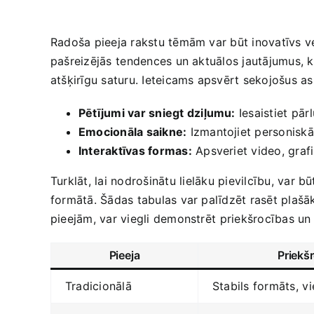
Radoša pieeja rakstu tēmām var būt‌ inovatīvs ⁢vei
pašreizējās⁢ tendences un aktuālos jautājumus, kā 
atšķirīgu saturu. Ieteicams apsvērt sekojošus a
Pētījumi var sniegt dziļumu:
‌Iesaistiet⁣ pā
Emocionāla saikne:
Izmantojiet personiskās​
Interaktīvas formas:
Apsveriet video, grafi
Turklāt, lai nodrošinātu ⁣lielāku ​pievilcību, var 
formātā. Šādas tabulas var ​palīdzēt‌ rasēt plašā
pieejām, var viegli demonstrēt ⁢priekšrocības un
Pieeja
Priekš
Tradicionālā
Stabils formāts, ⁤v