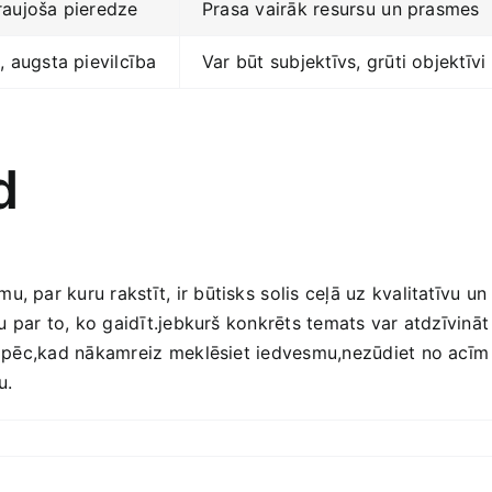
zraujoša pieredze
Prasa vairāk resursu⁢ un prasmes
, augsta pievilcība
Var būt subjektīvs, grūti objektīvi
d
par kuru ‍rakstīt, ir ‍būtisks ⁤solis ceļā uz kvalitatīvu un s
tu par to, ko gaidīt.jebkurš konkrēts temats var atdzīvināt
Tāpēc,kad ​nākamreiz⁢ meklēsiet iedvesmu,nezūdiet no acīm ⁢
u.