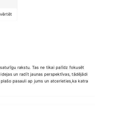
 vērtēt
aturīgu rakstu. ⁣Tas⁣ ne tikai palīdz ‌fokusēt‍
 idejas‍ un radīt jaunas perspektīvas, tādējādi
plašo pasauli ap jums un atcerieties,ka katra⁤