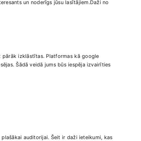
nteresants un noderīgs jūsu lasītājiem.Daži no
​ pārāk‍ izklāstītas. Platformas⁣ kā google
resējas. Šādā ‍veidā jums​ būs iespēja izvairīties
plašākai auditorijai. Šeit ir⁢ daži ieteikumi, kas​