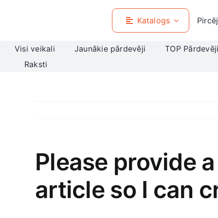
Skip
to
Katalogs
Pircē
content
Visi veikali
Jaunākie pārdevēji
TOP Pārdevēj
Raksti
Please provide a 
article so I can 