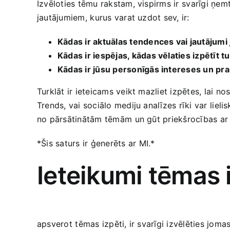
Izvēloties tēmu rakstam, vispirms‌ ir⁣ svarīgi ņe
jautājumiem,⁣ kurus varat uzdot sev, ir:
Kādas ir aktuālas tendences vai ​jautājumi
Kādas ir iespējas, kādas vēlaties izpētīt t
Kādas ir jūsu​ personīgās intereses un​ pra
Turklāt ir ieteicams veikt mazliet izpētes, lai no
Trends, vai sociālo mediju analīzes‌ rīki var⁢ lieli
no pārsātinātām tēmām⁤ un gūt‍ priekšrocības ⁢ar 
*Šis saturs ir ģenerēts ar⁣ MI.*
Ieteikumi tēmas i
apsverot ⁤tēmas izpēti, ir svarīgi izvēlēties jomas,