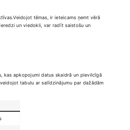
ktīvas.Veidojot tēmas, ir ⁢ieteicams ņemt vērā⁤
dzi ‌un viedokli,⁤ var⁤ radīt saistošu un⁤
,‍ kas ​apkopojumi datus‍ skaidrā ‌un ​pievilcīgā
izveidojot tabulu ar ⁤salīdzinājumu par dažādām
s