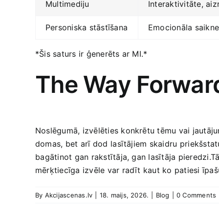
Multimediju
Interaktivitāte, ai
Personiska‌ stāstīšana
Emocionāla‌ saikne
*Šis saturs ir ģenerēts ar MI.*
The Way Forwar
Noslēgumā, izvēlēties konkrētu tēmu ​vai jautājumu, 
domas, ⁤bet arī dod ⁢lasītājiem skaidru ⁢priekšsta
⁢bagātinot gan rakstītāja, gan lasītāja pieredzi.
mērķtiecīga izvēle var radīt​ kaut ko patiesi īpaš
By
Akcijascenas.lv
|
18. maijs, 2026.
|
Blog
|
0 Comments