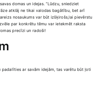
 ‌savas⁢ domas un idejas. ‍”Lūdzu, sniedziet
ze atklāj ne tikai valodas bagātību, ⁣bet ‍arī
reizs⁣ nosaukums​ var būt izšķirošs,lai pievērstu
 izvēle par konkrētu tēmu⁤ var ietekmēt raksta
 domas precīzi un ⁤radoši!
am
 padalīties‌ ar⁢ savām idejām, tas varētu​ būt ļoti