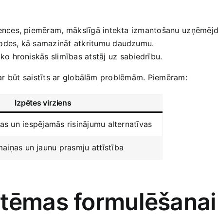
ences, piemēram,⁢ mākslīgā intekta izmantošanu⁢ uzņēmējd
todes, kā samazināt atkritumu daudzumu.
, ko hroniskās slimības atstāj uz⁢ sabiedrību.
 var būt ⁢saistīts ar globālām problēmām. Piemēram:
Izpētes virziens
jas un ⁢iespējamās risinājumu alternatīvas
aiņas ‌un jaunu prasmju⁢ attīstība
‍ tēmas formulēšana