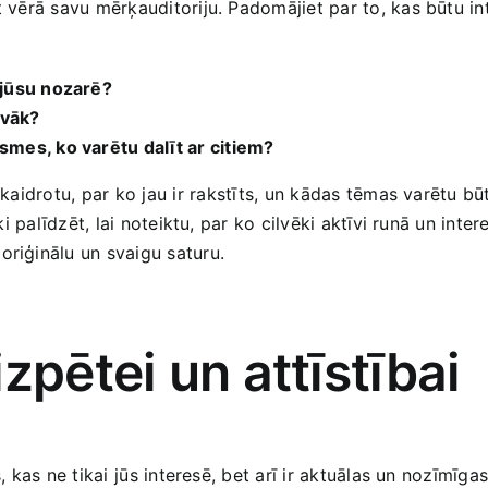
mt vērā savu mērķauditoriju. Padomājiet par to, kas ‌būtu i
 jūsu nozarē?
uvāk?
smes, ko varētu dalīt ar ‍citiem?
skaidrotu, par ko jau ir⁢ rakstīts, un kādas tēmas varētu būt
ski palīdzēt, lai noteiktu, par​ ko cilvēki aktīvi runā un inte
oriģinālu un ‌svaigu saturu.
zpētei un attīstībai
 kas ne tikai ⁤jūs interesē, bet arī ir aktuālas un nozīmīgas ‌