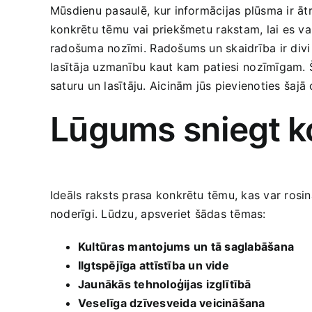
Mūsdienu pasaulē,⁢ kur informācijas plūsma ir ātra 
konkrētu tēmu ⁣vai ‌priekšmetu⁢ rakstam, lai es va
radošuma‍ nozīmi. ⁤Radošums un skaidrība ir​ divi
⁤lasītāja uzmanību ‌kaut kam⁤ patiesi ⁢nozīmīgam.
saturu un lasītāju. ​Aicinām jūs pievienoties⁣ šajā
Lūgums sniegt ⁣k
Ideāls raksts prasa konkrētu tēmu, kas var rosināt 
noderīgi. Lūdzu, ⁤apsveriet šādas tēmas:
Kultūras⁤ mantojums ⁢un tā saglabāšana
Ilgtspējīga attīstība un vide
Jaunākās tehnoloģijas ⁢izglītībā
Veselīga dzīvesveida veicināšana