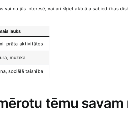
as vai nu jūs interesē, vai arī ‌šķiet aktuāla sabiedrības dis
ais lauks
i, ‍prāta ⁤aktivitātes
tūra, mūzika
na, sociālā taisnība
iemērotu tēmu⁢ savam