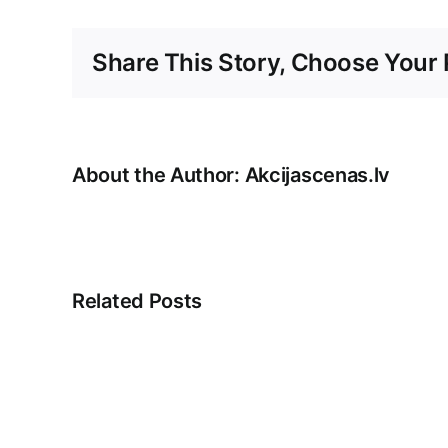
Share This Story, Choose Your 
About the Author:
Akcijascenas.lv
Related Posts
Veikala
klientu
apkalpošana:
māksla