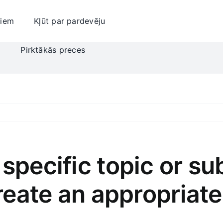
jiem
Kļūt par pardevēju
i
Pirktākās preces
specific topic or sub
create an appropriate 