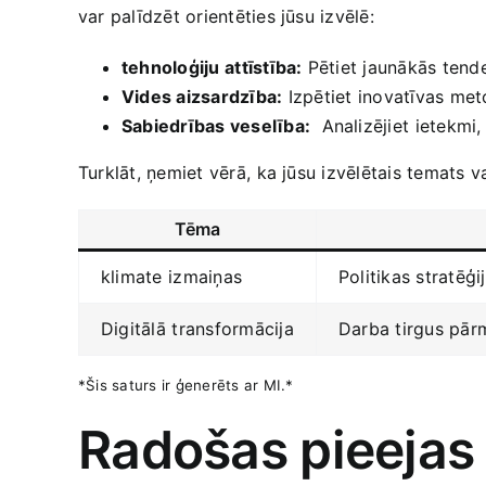
var palīdzēt ​orientēties jūsu izvēlē:
tehnoloģiju⁣ attīstība:
Pētiet jaunākās tend
Vides aizsardzība:
Izpētiet ⁢inovatīvas me
Sabiedrības veselība:
‍ Analizējiet ⁤ietekmi
Turklāt, ņemiet vērā,⁣ ka jūsu izvēlētais ​temats
Tēma
klimate ⁤izmaiņas
Politikas stratēģi
Digitālā ⁤transformācija
Darba tirgus pārm
*Šis saturs ir ģenerēts⁣ ar MI.*
Radošas pieejas