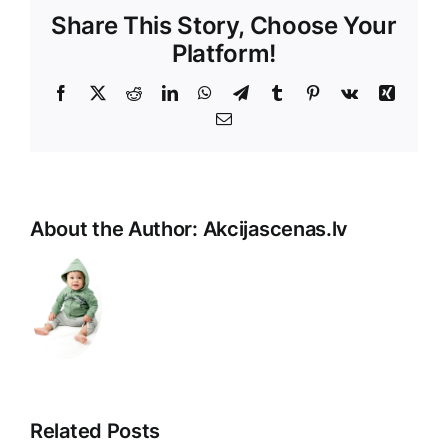
Share This Story, Choose Your
Platform!
Facebook
X
Reddit
LinkedIn
WhatsApp
Telegram
Tumblr
Pinterest
Vk
Xing
E-
Pasts
About the Author:
Akcijascenas.lv
Related Posts