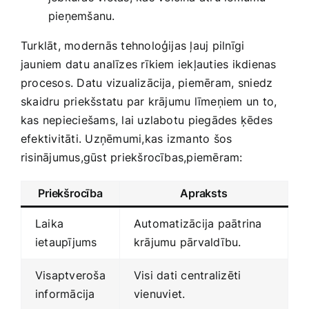
pieņemšanu.
Turklāt, modernās tehnoloģijas​ ļauj pilnīgi
jauniem datu analīzes rīkiem iekļauties ‌ikdienas⁤
procesos. Datu vizualizācija, piemēram, ⁤sniedz
‍skaidru priekšstatu par krājumu līmeņiem un to, ​
kas ​nepieciešams, ‌lai‍ uzlabotu ⁤piegādes ķēdes
efektivitāti. Uzņēmumi,kas ⁣izmanto šos
risinājumus,gūst priekšrocības,piemēram:
Priekšrocība
Apraksts
Laika
Automatizācija paātrina
ietaupījums
krājumu pārvaldību.
Visaptveroša
Visi ‌dati​ centralizēti‌
informācija
vienuviet.