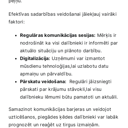
peļņu.
Efektīvas ​sadarbības veidošanai jāiekļauj vairāki
faktori:
Regulāras komunikācijas sesijas:
Mērķis ir
nodrošināt⁢ ka visi‍ dalībnieki ir informēti ‌par
aktuālo situāciju un plānoto darbību.
Digitalizācija:
Uzņēmumi var izmantot
mūsdienu ‌tehnoloģijas,lai uzlabotu​ datu
apmaiņu‍ un ​pārvaldību.
Pārskatu​ veidošana:
​ Regulāri jāizsniegti
pārskati⁣ par krājumu stāvokli,lai visu‍
dalībnieku lēmumi būtu​ pamatoti un aktuāli.
Samazinot⁢ komunikācijas barjeras un ⁤veidojot
uzticēšanos, ‍piegādes ķēdes dalībnieki‌ var⁤ labāk
prognozēt⁤ un reaģēt⁣ uz⁣ tirgus izmaiņām.