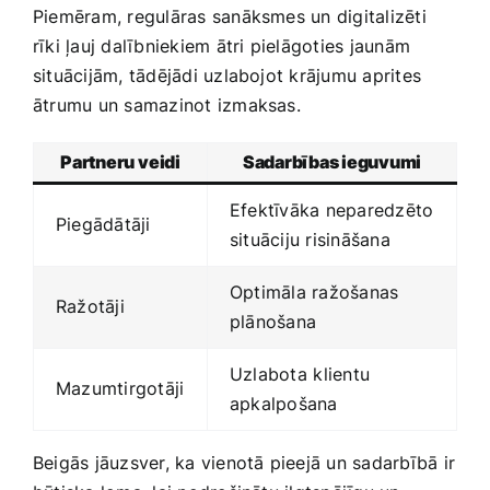
Piemēram, regulāras sanāksmes‌ un digitalizēti
rīki ļauj dalībniekiem ātri pielāgoties jaunām
situācijām, tādējādi ‌uzlabojot krājumu aprites
ātrumu un ‍samazinot izmaksas.⁣
Partneru veidi
Sadarbības ‌ieguvumi
Efektīvāka neparedzēto
Piegādātāji
situāciju risināšana
Optimāla ražošanas
Ražotāji
plānošana
Uzlabota ⁤klientu​
Mazumtirgotāji
apkalpošana
Beigās jāuzsver, ka vienotā‍ pieejā un sadarbībā‍ ir