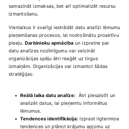
samazināt izmaksas, bet arī⁢ optimalizēt resursu
⁤izmantošanu.
Vienlaikus ir svarīgi iestrādāt datu‌ analīzi ⁤lēmumu
pieņemšanas ⁤procesos, lai nodrošinātu ⁣proaktīvu
pieeju.
Darbinieku apmācība
un izpratne par
datu analīzes nozīmīgumu ⁤var veicināt
organizācijas spēju ‌ātri​ reaģēt uz tirgus
izmaiņām.⁢ Organizācijas​ var izmantot šādas
stratēģijas: ‌
Reālā laika datu ​analīze:
⁢ Ātri piesaistīt un
analizēt datus, lai pieņemtu ⁢informētus
lēmumus.
Tendences identifikācija:
⁢Izprast ilgtermiņa
tendences un⁢ plānot krājumu apjomu ‌uz