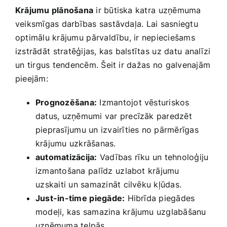
Krājumu plānošana
ir būtiska katra ⁢uzņēmuma
Smaržas, kosmētika
veiksmīgas darbības sastāvdaļa. Lai ​sasniegtu
optimālu krājumu ⁤pārvaldību, ‌ir nepieciešams
Sports, tūrisms un atpūta
izstrādāt ⁣stratēģijas, kas balstītas⁣ uz datu⁢ analīzi
​un ⁣tirgus tendencēm. Šeit‍ ir dažas no ⁤galvenajām
TV un Sadzīves tehnika
pieejām:
Prognozēšana:
Izmantojot vēsturiskos
Zoo preces
datus, uzņēmumi var precīzāk paredzēt
‌pieprasījumu un izvairīties no pārmērīgas
krājumu uzkrāšanas.
automatizācija:
Vadības rīku un tehnoloģiju
izmantošana⁣ palīdz ⁣uzlabot krājumu
⁣uzskaiti un samazināt cilvēku‌ kļūdas.
Just-in-time⁣ piegāde:
Hibrīda‍ piegādes
modeļi, kas‍ samazina krājumu ​uzglabāšanu
uzņēmuma telpās.