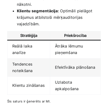
⁣nākotni.
Klientu segmentācija:
Optimāli⁣ pielāgot
krājumus atbilstoši mērķauditorijas
vajadzībām.
Stratēģija
Priekšrocība
Reālā‍ laika
Ātrāka ⁣lēmumu
analīze
pieņemšana
Tendences
Efektīvāka plānošana
⁢noteikšana
Uzlabota
Klientu zināšanas
apkalpošana
Šis​ saturs ir ​ģenerēts ar MI.