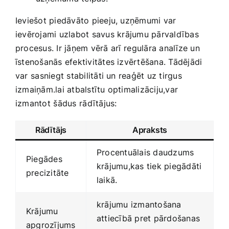
Ieviešot piedāvāto pieeju, uzņēmumi ‌var⁢
ievērojami‌ uzlabot savus ⁢krājumu pārvaldības
procesus. Ir jāņem vērā⁣ arī⁣ regulāra analīze un
īstenošanās efektivitātes izvērtēšana. Tādējādi
var⁢ sasniegt stabilitāti un reaģēt uz ‍tirgus
izmaiņām.lai atbalstītu optimalizāciju,var
izmantot ⁣šādus⁢ rādītājus:
Rādītājs
Apraksts
Procentuālais daudzums⁤
Piegādes​
krājumu,kas tiek piegādāti
precizitāte
laikā.
krājumu izmantošana
Krājumu ​
attiecībā pret pārdošanas ​
apgrozījums