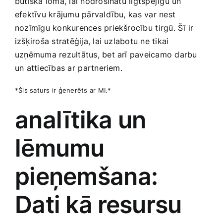
​būtiska loma, lai‍ nodrošinātu ilgtspējīgu un
efektīvu krājumu pārvaldību,⁤ kas var nest
nozīmīgu konkurences priekšrocību ⁤tirgū. Šī ir
izšķiroša stratēģija, lai uzlabotu ne tikai ​
uzņēmuma rezultātus, bet arī ‍paveicamo darbu​
un attiecības ar ⁣partneriem.
*Šis ​saturs​ ir ģenerēts ⁢ar MI.*
analītika un
lēmumu
pieņemšana:
Dati kā ⁤resursu