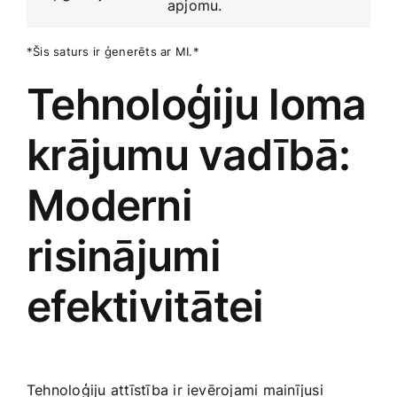
apjomu.
*Šis saturs ir⁤ ģenerēts⁤ ar MI.*
Tehnoloģiju loma
‌krājumu vadībā:
Moderni​
risinājumi
‍efektivitātei
Tehnoloģiju‌ attīstība ir ievērojami mainījusi