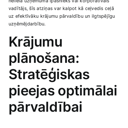
neliela uzņēmuma ‍īpašnieks vai korporatīvais
Medicīnas preces
vadītājs, šīs atziņas​ var kalpot‌ kā ceļvedis ceļā
uz efektīvāku ⁣krājumu pārvaldību un ilgtspējīgu
Mobilie telefoni, planšetdatori
uzņēmējdarbību.
Krājumu​
Pakalpojumi
plānošana:​
Pārtikas preces
Stratēģiskas
Preces birojam
pieejas optimālai
Preces pieaugušajiem
pārvaldībai
Rotaļlietas, bērnu preces