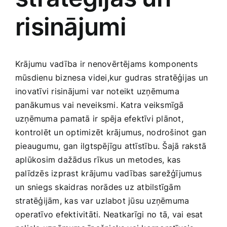
risinājumi
Jaunākie pārdevēji
Grāmatas
Pirktākās preces
Gudrā māja
Krājumu vadība ir nenovērtējams komponents
mūsdienu biznesa⁣ videi,kur ⁣gudras stratēģijas⁣ un
Raksti
‌inovatīvi risinājumi var noteikt uzņēmuma
Mājai un remontam
panākumus vai ​neveiksmi. Katra veiksmīgā
uzņēmuma pamatā‌ ir spēja efektīvi ​plānot,
Mājražotājiem
kontrolēt un optimizēt⁣ krājumus, nodrošinot ‌gan
pieaugumu, ⁢gan ilgtspējīgu attīstību. Šajā ‌rakstā
‌aplūkosim​ dažādus rīkus un metodes, kas
Mājsaimniecības preces
palīdzēs izprast​ krājumu vadības sarežģījumus
un ‌sniegs skaidras norādes‌ uz atbilstīgām
Mēbeles un interjers
stratēģijām, kas‍ var ⁢uzlabot jūsu uzņēmuma
operatīvo efektivitāti.⁢ Neatkarīgi ⁢no tā, vai‍ esat