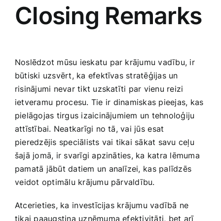
Closing Remarks
Noslēdzot mūsu ieskatu‌ par‍ krājumu vadību, ‍ir‌
būtiski uzsvērt, ka​ efektīvas stratēģijas​ un
risinājumi nevar tikt uzskatīti par vienu reizi
ietveramu⁤ procesu. Tie‌ ir ⁣dinamiskas pieejas, kas
pielāgojas tirgus izaicinājumiem​ un tehnoloģiju
attīstībai. Neatkarīgi no tā,‍ vai jūs ⁢esat
pieredzējis speciālists vai tikai sākat savu ceļu ​
šajā jomā, ir svarīgi apzināties, ka katra lēmuma⁤
pamatā jābūt datiem un analīzei,⁢ kas palīdzēs
⁤veidot optimālu krājumu pārvaldību.
Atcerieties, ka⁣ investīcijas krājumu vadībā ne⁣
tikai paaugstina uzņēmuma efektivitāti,‍ bet arī