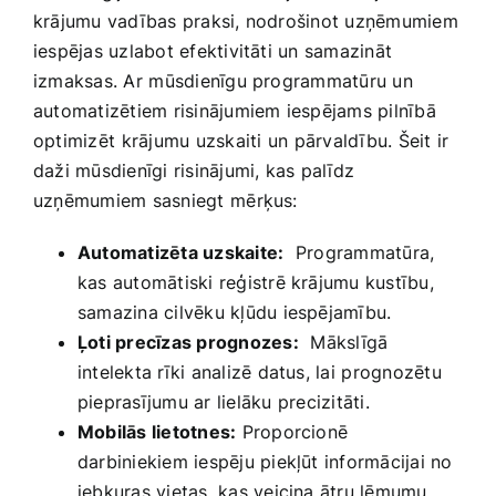
krājumu‍ vadības praksi, ‌nodrošinot uzņēmumiem
iespējas uzlabot efektivitāti un samazināt
izmaksas. Ar ⁢mūsdienīgu programmatūru un
automatizētiem risinājumiem iespējams pilnībā
optimizēt ⁢krājumu uzskaiti ⁣un ‍pārvaldību. Šeit ir
daži mūsdienīgi risinājumi, kas palīdz
uzņēmumiem sasniegt⁤ mērķus:
Automatizēta uzskaite:
⁣ Programmatūra,
kas automātiski​ reģistrē krājumu kustību,
samazina cilvēku kļūdu iespējamību.
Ļoti precīzas prognozes:
⁣ Mākslīgā
intelekta rīki analizē datus, lai⁣ prognozētu
pieprasījumu ar lielāku ⁣precizitāti.
Mobilās lietotnes:
Proporcionē
‌darbiniekiem iespēju piekļūt informācijai no
jebkuras vietas, kas veicina ātru lēmumu