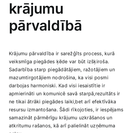
krājumu
pārvaldībā
Krājumu pārvaldība ir⁤ sarežģīts process, kurā
veiksmīga piegādes ķēde var būt izšķiroša.
Sadarbība starp ⁤piegādātājiem, ražotājiem‍ un
mazumtirgotājiem​ nodrošina, ka visi‍ posmi
darbojas ​harmoniski. Kad visi ⁢iesaistītie ir
apmierināti un komunicē savā ​starpā,rezultāts ​ir
ne tikai ātrāki​ piegādes laiki,bet arī⁢ efektīvāka
resursu izmantošana. Šādi rīkojoties,‌ ir iespējams
samazināt pārmērīgu krājumu uzkrāšanos un
atkritumu rašanos, kā arī ⁣palielināt‍ uzņēmuma