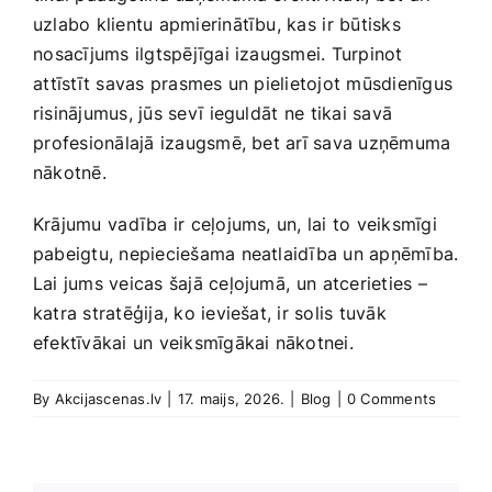
uzlabo klientu‍ apmierinātību,‍ kas⁤ ir ​būtisks
⁣nosacījums ilgtspējīgai izaugsmei. Turpinot
⁢attīstīt savas prasmes un pielietojot mūsdienīgus⁤
risinājumus, jūs ‌sevī⁤ ieguldāt ⁣ne tikai savā
⁤profesionālajā izaugsmē, ​bet arī ​sava uzņēmuma
nākotnē.
Krājumu ⁤vadība ir ceļojums,​ un, lai to veiksmīgi
pabeigtu, nepieciešama neatlaidība ‌un apņēmība.⁢
Lai jums veicas‍ šajā ceļojumā,⁢ un ⁢atcerieties –
katra stratēģija, ko ieviešat, ir solis tuvāk
efektīvākai un ​veiksmīgākai‍ nākotnei.
By
Akcijascenas.lv
|
17. maijs, 2026.
|
Blog
|
0 Comments