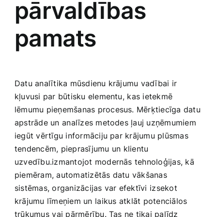
pārvaldības
pamats
Datu analītika ​mūsdienu krājumu vadībai ir
kļuvusi par būtisku elementu,⁣ kas​ ietekmē
lēmumu pieņemšanas procesus. ‌Mērķtiecīga‌ datu
apstrāde un⁢ analīzes​ metodes ļauj uzņēmumiem⁣
iegūt vērtīgu informāciju par krājumu plūsmas
tendencēm, pieprasījumu ⁢un klientu
uzvedību.izmantojot modernās tehnoloģijas, kā​
piemēram, automatizētās datu vākšanas
sistēmas, organizācijas var efektīvi⁤ izsekot
krājumu līmeņiem‍ un ⁢laikus⁣ atklāt potenciālos
trūkumus ⁣vai pārmērību. Tas ne tikai palīdz