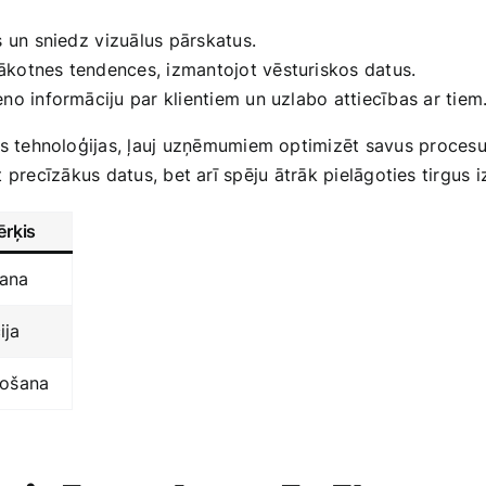
us un sniedz⁤ vizuālus pārskatus.
ākotnes tendences, izmantojot vēsturiskos datus.
eno informāciju ‌par klientiem un uzlabo attiecības ar tiem
 tehnoloģijas, ļauj uzņēmumiem​ optimizēt savus procesus 
gūst precīzākus datus, bet arī spēju ātrāk pielāgoties tirg
ērķis
šana
ija
bošana