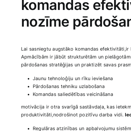
komandas efekti
nozīme pārdoša
Lai sasniegtu augstāko komandas efektivitāti,ir
Apmācībām ​ir jābūt strukturētām un pielāgotām⁣ 
pārdošanas stratēģijas un praktizēt savas ​prasmes
Jaunu ⁢tehnoloģiju un rīku ieviešana
Pārdošanas tehniku uzlabošana
Komandas saliedētības veicināšana
motivācija ir otra svarīgā sastāvdaļa, kas ietekm
produktivitāti,nodrošinot pozitīvu darba vidi.
Ie
Regulāras atzinības un apbalvojumu sistē