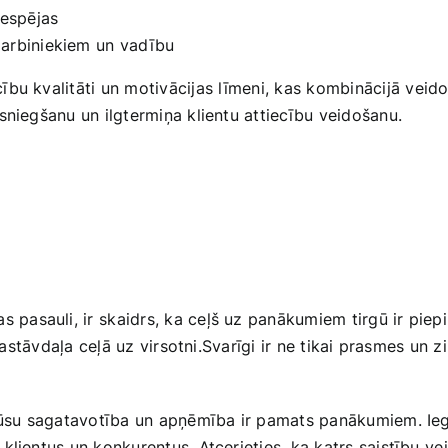
iespējas
arbiniekiem un⁢ vadību
ību kvalitāti un motivācijas ⁢līmeni, kas kombinācijā ⁢ve
sniegšanu un ilgtermiņa klientu attiecību veidošanu.
sauli, ir⁢ skaidrs, ka ceļš uz panākumiem tirgū ir piepil
 sastāvdaļa ​ceļā uz virsotni.Svarīgi ir ne tikai prasmes un 
jūsu sagatavotība un apņēmība ir pamats ​panākumiem. Ieguldi
klientus un konkurentus. Atcerieties, ka katrs saistību⁣ v