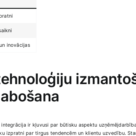
pratni
saikni
un inovācijas
 tehnoloģiju ‍izman
labošana
u integrācija ir kļuvusi ‌par būtisku aspektu uzņēmējda
u izpratni par tirgus tendencēm un ‌klientu uzvedību. Sta