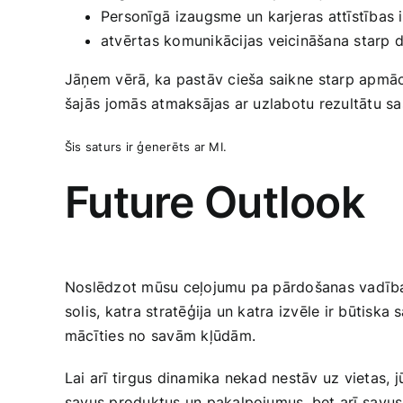
Personīgā ⁣izaugsme un karjeras attīstības 
atvērtas komunikācijas veicināšana starp d
Jāņem vērā, ka pastāv cieša saikne ⁤starp apmāc
šajās ⁣jomās atmaksājas ar uzlabotu rezultātu sa
Šis saturs ir ģenerēts ⁢ar MI.
Future ​Outlook
Noslēdzot mūsu ceļojumu pa pārdošanas vadības pa
solis, katra‌ stratēģija un katra izvēle ir būtiska
‍mācīties no savām kļūdām.
Lai arī tirgus dinamika nekad nestāv uz​ vietas, 
savus produktus un pakalpojumus, bet arī ⁤savus 