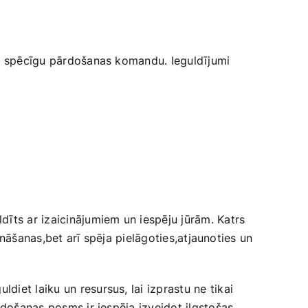
ido spēcīgu pārdošanas komandu. Ieguldījumi
dīts ar izaicinājumiem un iespēju jūrām. Katrs
zināšanas,bet arī spēja pielāgoties,atjaunoties un
et​ laiku un resursus, lai izprastu ne tikai‌
eidošanas posms ir iespēja izveidot ilgstošas