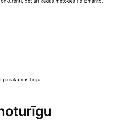
u konkurenti, bet arī kādas metodes tie izmanto,
ma panākumus tirgū.
 noturīgu