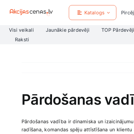
Skip
to
Katalogs
Pircē
content
Visi veikali
Jaunākie pārdevēji
TOP Pārdevēj
Raksti
Pārdošanas vadī
Pārdošanas vadība⁣ ir dinamiska‍ un izaicinājumu
radīšana, komandas spēju attīstīšana un klientu