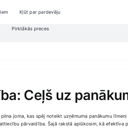
jiem
Kļūt par pardevēju
i
Pirktākās preces
ba: Ceļš uz panāku
 pilna⁢ joma, kas spēj noteikt‍ uzņēmuma panākumu līmeni 
 attiecību pārvaldība. Šajā rakstā aplūkosim, kā efektīva