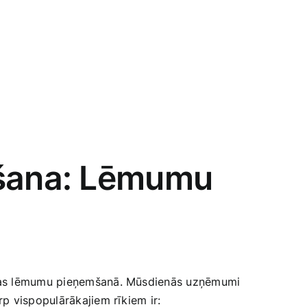
tošana: Lēmumu
rbības lēmumu pieņemšanā. Mūsdienās uzņēmumi
rp vispopulārākajiem rīkiem ir: