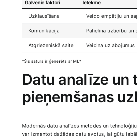
Galvenie⁢ faktori
Ietekme
Uzklausīšana
Veido empātiju un ​sa
Komunikācija
Palielina‌ uzticību un 
Atgriezeniskā saite
Veicina uzlabojumus 
*Šis saturs‍ ir ģenerēts ar MI.*
Datu analīze un
pieņemšanas uz
Modernās datu​ analīzes ⁤metodes un tehnoloģij
var izmantot dažādas datu avotus, lai gūtu labāk