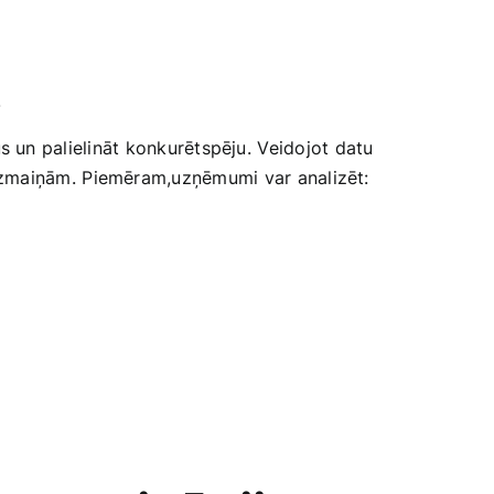
.
un palielināt konkurētspēju. ⁤Veidojot datu
us izmaiņām.⁣ Piemēram,uzņēmumi var analizēt: