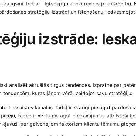
u ⁢izaugsmi, bet arī⁣ ilgtspējīgu konkurences‌ priekšrocī
ārdošanas stratēģiju izstrādi ⁣un īstenošanu, iedvesmojot 
ģiju izstrāde: Ieska
iski‍ analizēt​ aktuālās tirgus tendences.⁤ Izpratne par ‍pa
tendencēm, kuras jāņem ​vērā, veidojot⁤ savu stratēģiju:
o tiešsaistes kanālus,‌ tādēļ ir svarīgi pielāgot pārdošanas 
lu pieeju, tāpēc ir vērts pielāgot piedāvājumus atbilstoši‍
 ir kļuvuši⁣ par galvenajiem faktoriem klientu lēmumu pieņ