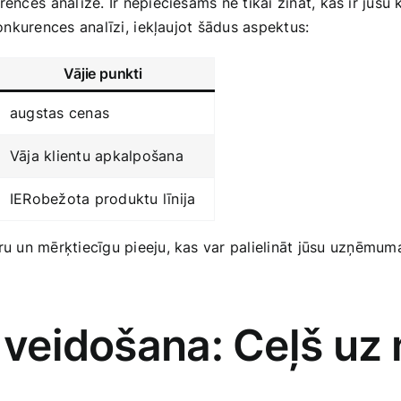
rences ⁤analīze. Ir nepieciešams ne tikai zināt, kas ir‌ jūs
konkurences analīzi,⁢ iekļaujot šādus aspektus:
Vājie punkti
augstas cenas
Vāja klientu apkalpošana
IERobežota produktu līnija
idru un mērķtiecīgu pieeju, kas var palielināt jūsu ⁤uzņēmu
 ‍veidošana: Ceļš uz