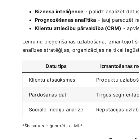
Biznesa inteliģence
-‍ palīdz ‌analizēt⁤ dat
Prognozēšanas analītika
– ļauj paredzēt n
Klientu ​attiecību ⁣pārvaldība (CRM)
-‍ apvi
Lēmumu​ pieņemšanas uzlabošana,‍ izmantojot šīs
⁣analīzes stratēģijas, ⁣organizācijas ne tikai ie
Datu tips
Izmantošanas⁤ m
Klientu atsauksmes
Produktu uzlabo
Pārdošanas dati
Tirgus‌ segmentāc
Sociālo mediju analīze
Reputācijas uzla
*Šis saturs ir ģenerēts ar MI.*