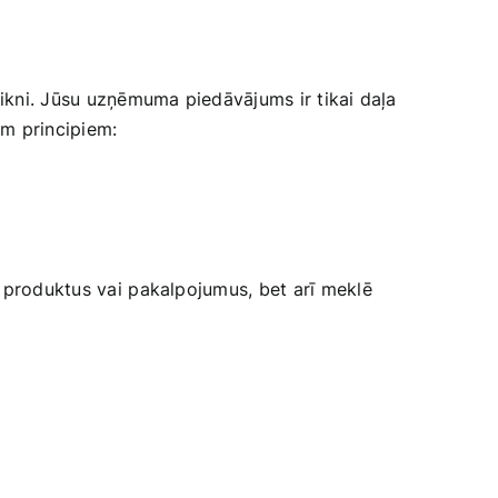
aikni. Jūsu uzņēmuma piedāvājums ir tikai​ daļa⁤
iem principiem:
es produktus vai⁤ pakalpojumus, bet arī meklē