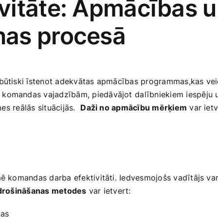
vitāte: Apmācības u
nas procesā
 būtiski‌ īstenot adekvātas apmācības programmas,kas veic
komandas vajadzībām, piedāvājot ⁤dalībniekiem iespēju uzl
⁢ reālās situācijās. ⁢
Daži no apmācību mērķiem
var ietv
ē komandas ​darba efektivitāti. Iedvesmojošs vadītājs var b
drošināšanas metodes
​var‌ ietvert:
mas