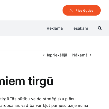
Pieslēgties
Reklāma
Iesakām
Iepriekšējā
Nākamā
miem tirgū
tirgū.Tās būtību veido stratēģisku plānu
 pārdošanas⁣ vadība⁣ var kļūt par jūsu uzņēmuma