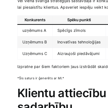
Vēl viena svarīga stratēģijas sastāvdaļa ir konku
lai piesaistītu klientus. Apsveriet iespēju veikt 
Konkurents
Spēku punkti
uzņēmums A
Spēcīgs‌ zīmols
Uzņēmums ‍B
Inovatīvas tehnoloģijas
Uzņēmums C
Aizraujoši piedāvājumi
Izpratne par šiem⁣ faktoriem ļaus izstrādāt​ ska
*Šis⁢ saturs ir ģenerēts ar MI.*
Klientu attiecību
sadarbību