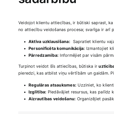
Veidojot ⁤klientu attiecības, ir būtiski saprast, k
no attiecību veidošanas‌ procesa; svarīga ir arī p
Aktīva uzklausīšana:
⁢ Sapratiet klientu‍ v
Personificēta komunikācija:
Izmantojiet kl
Pārredzamība:
Informējiet ⁣par visām pār
Turpinot veidot ​šīs attiecības, ‌būtiska ir
uzticība
pieredzi, kas atbilst viņu vērtībām un gaidām. Pie
Regulāras atsauksmes:
Uzziniet, ko klien
Izglītība:
‍Piedāvājiet resursus, kas ⁢palīdz 
Aizrautības veidošanu:
Organizējiet‌ pasāk