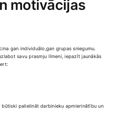
n motivācijas
ina⁤ gan individuālo,gan grupas ‍sniegumu.
abot ‍savu prasmju ⁣līmeni, iepazīt ​jaunākās
ert:
ūtiski⁤ palielināt darbinieku​ apmierinātību⁣ un