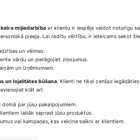
a
katra mijiedarbība
ar ‌klientu ir iespēja veidot noturīgu s
ersoniskā pieeja. Lai radītu vērtību,‌ ir ieteicams‌ sekot š
ajadzības un vēlmes.
ienta vārdu un pielāgojiet ziņojumus.
maiņām un ⁢izņēmumiem.
s‍ un lojalitātes būšana
. Klienti ne tikai cenšas iegādāti
vienojiet klāt arī:
ti domā par jūsu pakalpojumiem.
klientiem⁤ labāk saprast jūsu produktus.
umus vai kampaņas, kas veicina saikni ar klientiem.