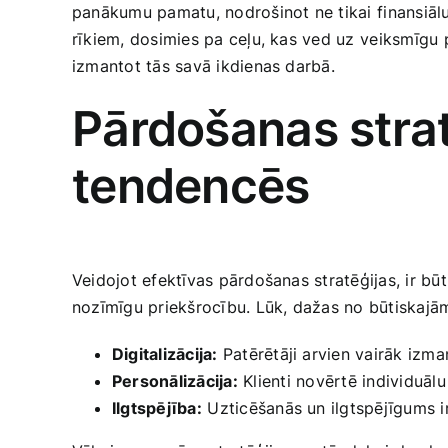
panākumu pamatu, nodrošinot ne tikai ⁢finansiāl
rīkiem, dosimies pa ceļu, kas ved uz⁣ veiksmīgu p
izmantot tās savā ikdienas darbā.
Pārdošanas stratē
tendencēs
Veidojot efektīvas pārdošanas​ stratēģijas, ir būt
nozīmīgu priekšrocību. Lūk, dažas no būtiskajām 
Digitalizācija:
Patērētāji arvien vairāk izmant
Personālizācija:
‌Klienti⁤ novērtē individuā
Ilgtspējība:
⁤Uzticēšanās ‍un ‍ilgtspējīgums‍