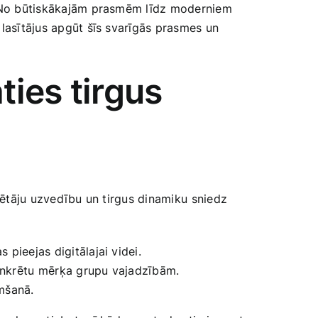
bu. No būtiskākajām prasmēm līdz moderniem
lasītājus‌ apgūt šīs svarīgās prasmes‍ un
ties tirgus
tērētāju uzvedību un tirgus dinamiku⁣ sniedz
pieejas digitālajai ​videi.
 konkrētu⁣ mērķa grupu vajadzībām.
emšanā.