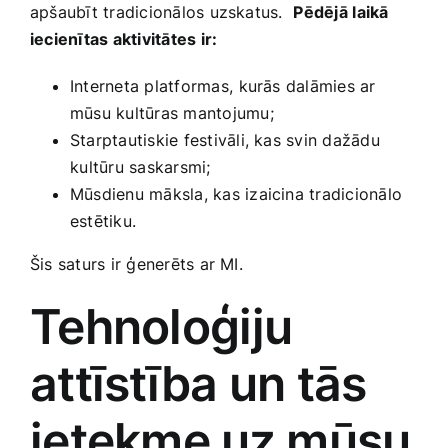
apšaubīt tradicionālos uzskatus. ⁢
Pēdējā⁢ laikā
iecienītas aktivitātes ir:
Interneta platformas, ⁤kurās dalāmies ​ar
mūsu kultūras mantojumu;
Starptautiskie festivāli, kas ‌svin dažādu
⁢kultūru saskarsmi;
Mūsdienu māksla, kas izaicina tradicionālo
‍estētiku.
Šis saturs ir ģenerēts ar MI.
Tehnoloģiju
attīstība un tās⁢
ietekme⁤ uz mūsu