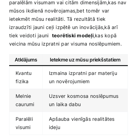
paralēlām visumam vai citām​ dimensijām,kas nav
mūsos ikdienā novērojamas,bet tomēr var
ietekmēt mūsu realitāti. Tā rezultātā tiek
izraudzīti jauni ceļi izpētē ‍un inovācijās,kā arī‍
tiek ​veidoti ‌jauni ‌
teorētiski​ modeļi
,kas‍ kopā
veicina mūsu izpratni‍ par visuma noslēpumiem.
Atklājums
Ietekme uz mūsu ⁤priekšstatiem
Kvantu
Izmaina izpratni par materiju‍
⁢fizika
un novērojumiem
Melnie
Uzsver ​kosmosa⁤ noslēpumus
caurumi
un laika dabu
Paralēli
Apšauba vienīgās realitātes‌
visumi
ideju