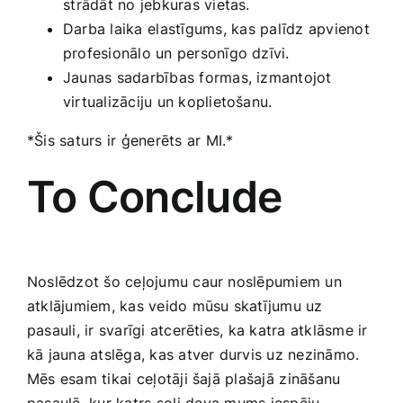
⁤strādāt no jebkuras vietas.
Darba laika⁣ elastīgums, ⁣kas palīdz apvienot
profesionālo‌ un personīgo dzīvi.
Jaunas sadarbības formas, izmantojot
virtualizāciju un koplietošanu.
*Šis saturs ir ģenerēts⁤ ar MI.*
To Conclude
Noslēdzot šo ceļojumu caur noslēpumiem un
atklājumiem, kas veido mūsu skatījumu uz
pasauli, ir ‌svarīgi atcerēties, ka katra atklāsme ir
kā jauna atslēga, kas atver durvis uz nezināmo.
Mēs esam tikai⁣ ceļotāji šajā plašajā ⁤zināšanu