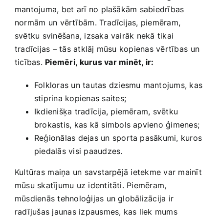
mantojuma, bet arī ⁤no plašākām sabiedrības
normām ⁢un vērtībām. Tradīcijas, piemēram,
svētku svinēšana, izsaka vairāk nekā tikai
tradīcijas – tās atklāj mūsu kopienas vērtības ⁤un
ticības.
Piemēri, ⁣kurus⁤ var minēt, ‌ir:
Folkloras un tautas dziesmu mantojums, kas
stiprina kopienas​ saites;
Ikdienišķa tradīcija, piemēram, svētku
brokastis, kas kā simbols apvieno‌ ģimenes;
Reģionālas dejas un sporta pasākumi, kuros
piedalās visi paaudzes.
Kultūras ⁢maiņa un savstarpējā ietekme var mainīt
mūsu skatījumu uz identitāti. Piemēram,
mūsdienās tehnoloģijas un globālizācija ir
radījušas jaunas izpausmes, kas liek mums