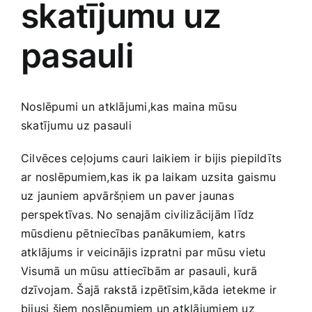
skatījumu uz
Medicīnas preces
pasauli
Mobilie telefoni, planšetdatori
Pakalpojumi
Noslēpumi un ⁣atklājumi,kas maina mūsu
skatījumu ​uz ‌pasauli
Pārtikas preces
Cilvēces ceļojums cauri laikiem ‌ir bijis piepildīts
ar ​noslēpumiem,kas ik pa laikam⁢ uzsita gaismu
Preces birojam
uz jauniem apvāršņiem un paver jaunas
perspektīvas. No senajām civilizācijām‍ līdz
mūsdienu pētniecības panākumiem, katrs
Preces pieaugušajiem
atklājums ⁣ir veicinājis izpratni par mūsu vietu
Visumā un mūsu attiecībām ar pasauli, kurā
Rotaļlietas, bērnu preces
dzīvojam.‍ Šajā rakstā ‌izpētīsim,kāda ietekme ir⁣
bijusi šiem noslēpumiem un atklājumiem uz