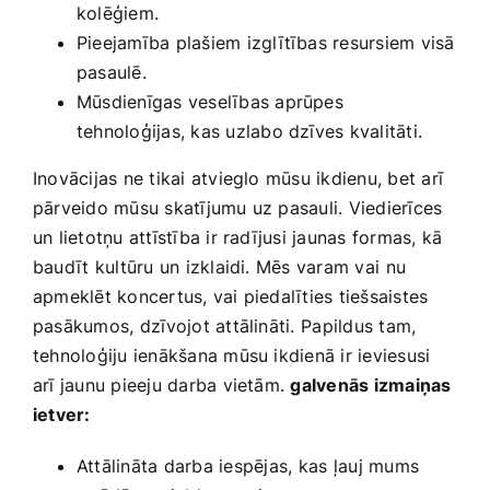
kolēģiem.
Pieejamība plašiem izglītības resursiem visā
pasaulē.
Mūsdienīgas veselības aprūpes
‍tehnoloģijas, kas uzlabo ‌dzīves kvalitāti.
Inovācijas ne tikai atvieglo mūsu ikdienu, bet ‍arī
pārveido mūsu skatījumu‌ uz pasauli. Viedierīces
un lietotņu attīstība ir radījusi ‍jaunas formas, kā
baudīt⁤ kultūru un izklaidi. Mēs varam vai⁤ nu
apmeklēt koncertus, vai piedalīties tiešsaistes
pasākumos, ⁢dzīvojot attālināti. ⁢Papildus tam,
tehnoloģiju ienākšana mūsu ikdienā ‌ir ieviesusi
arī jaunu pieeju darba vietām.
galvenās izmaiņas
ietver:
Attālināta darba iespējas,⁣ kas⁣ ļauj mums