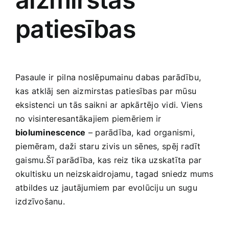
patiesības
Pasaule ⁤ir pilna noslēpumainu dabas parādību,
kas ⁢atklāj sen aizmirstas patiesības par mūsu
eksistenci un tās saikni ar apkārtējo vidi. Viens
no visinteresantākajiem piemēriem ir
bioluminescence
– parādība, kad organismi,⁣
piemēram, daži staru zivis un sēnes,⁤ spēj radīt
gaismu.Šī parādība, kas reiz tika uzskatīta par
okultisku un neizskaidrojamu,⁣ tagad sniedz mums
atbildes uz jautājumiem par evolūciju un sugu
izdzīvošanu.