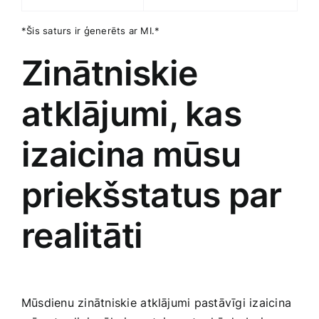
*Šis saturs ir ģenerēts ar MI.*
Zinātniskie
atklājumi, kas
izaicina ⁣mūsu
priekšstatus par
realitāti
Mūsdienu zinātniskie ⁢atklājumi pastāvīgi izaicina