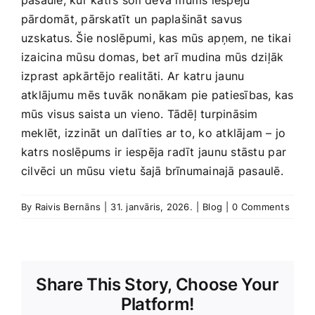
pasaulē, kur katrs⁢ soli⁤ deva mums iespēju
pārdomāt, pārskatīt un paplašināt ‌savus
uzskatus. Šie noslēpumi, kas mūs ⁣apņem, ne ‍tikai
izaicina mūsu domas, bet⁤ arī‍ mudina mūs dziļāk‍
izprast apkārtējo realitāti. Ar katru jaunu
atklājumu mēs tuvāk⁣ nonākam pie patiesības, kas
mūs ​visus saista un vieno.⁣ Tādēļ turpināsim
meklēt, izzināt un dalīties ar to, ko atklājam – ⁢jo
katrs noslēpums ir iespēja radīt jaunu stāstu⁢ par
cilvēci un mūsu vietu⁢ šajā‍ brīnumainajā pasaulē.
By
Raivis Bernāns
|
31. janvāris, 2026.
|
Blog
|
0 Comments
Share This Story, Choose Your
Platform!