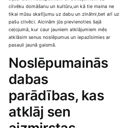
Smaržas, kosmētika
cilvēku domāšanu un kultūru,un‌ kā tie maina ne
tikai mūsu ⁤skatījumu​ uz dabu un zinātni,bet arī uz
pašu cilvēci. ⁢Aicinām jūs pievienoties šajā
Sports, tūrisms un atpūta
ceļojumā, kur⁣ caur jauniem​ atklājumiem​ mēs
atklāsim senus noslēpumus un ​iepazīsimies ar
TV un Sadzīves tehnika
pasauli jaunā gaismā.
Noslēpumainās
Zoo preces
dabas‌
parādības, kas
atklāj sen
aizmirstas