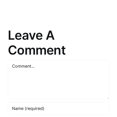
cauri
un
“”
izaicināju
pasaulē
mūsdienā
Leave A
Comment
Comment