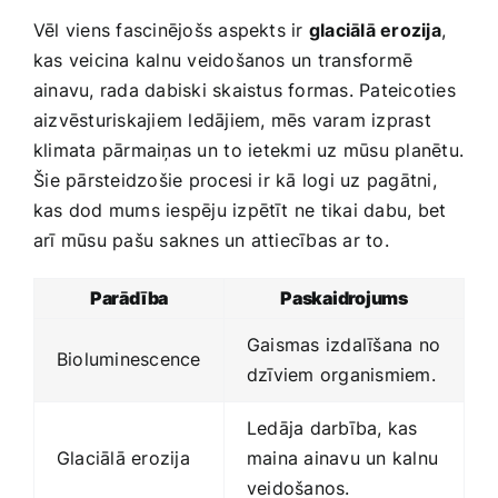
Vēl viens fascinējošs aspekts ir
glaciālā erozija
,
kas veicina kalnu‌ veidošanos un ‌transformē
ainavu, rada dabiski skaistus ​formas. Pateicoties‌
aizvēsturiskajiem ledājiem, mēs varam izprast
klimata pārmaiņas un ⁢to ⁣ietekmi uz ‌mūsu planētu.
⁢Šie pārsteidzošie procesi ir kā logi uz pagātni,
kas dod ‌mums iespēju izpētīt ne ‌tikai dabu, bet
arī mūsu pašu saknes un attiecības ar to.
Parādība
Paskaidrojums
Gaismas izdalīšana no‍
Bioluminescence
dzīviem organismiem.
Ledāja darbība, kas
Glaciālā erozija
maina ainavu un kalnu
veidošanos.