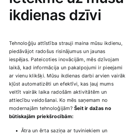
ikdienas dzīvi
Tehnoloģiju attīstība strauji maina mūsu ikdienu,
piedāvājot radošus risinājumus un jaunas
iespējas. Pateicoties inovācijām, mēs dzīvojam
laikā, kad informācija⁢ un ‍pakalpojumi ir pieejami
ar vienu klikšķi. Mūsu ikdienas darbi arvien vairāk
kļūst automatizēti un efektīvi, kas ļauj mums
veltīt vairāk‍ laika radošām aktivitātēm un ​
attiecību veidošanai. Ko mēs saņemam no
modernajām tehnoloģijām?
Šeit ir dažas no
būtiskajām priekšrocībām:
Ātra‌ un ērta saziņa ar tuviniekiem ⁢un