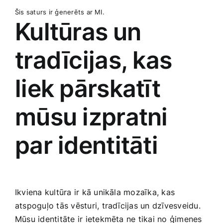
Šis saturs ir ģenerēts ‌ar MI.
Kultūras ⁢un
tradīcijas, kas
liek ‍pārskatīt
mūsu izpratni
par identitāti
Ikviena kultūra ir kā unikāla mozaīka, kas
atspoguļo‍ tās vēsturi, tradīcijas un‍ dzīvesveidu.
Mūsu identitāte ir ietekmēta ne tikai no ģimenes