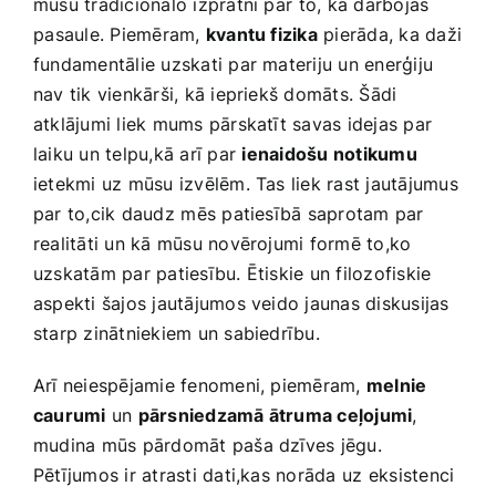
mūsu tradicionālo izpratni‌ par⁣ to, kā darbojas
⁣pasaule. Piemēram,
kvantu fizika
pierāda, ka daži
fundamentālie uzskati par materiju un enerģiju
nav tik vienkārši, kā iepriekš domāts. Šādi
atklājumi liek mums pārskatīt savas idejas par
laiku un telpu,kā arī par⁢
ienaidošu notikumu
‌
ietekmi uz mūsu izvēlēm.‍ Tas liek rast jautājumus
‍par to,cik daudz⁤ mēs patiesībā saprotam par
realitāti un kā mūsu novērojumi formē to,ko
uzskatām par patiesību. Ētiskie un filozofiskie
aspekti šajos jautājumos veido jaunas diskusijas
starp zinātniekiem un sabiedrību.
Arī neiespējamie fenomeni, piemēram,
melnie
caurumi
‌un
pārsniedzamā ātruma ceļojumi
,
mudina mūs pārdomāt paša dzīves jēgu.
Pētījumos ir atrasti dati,kas norāda ⁣uz eksistenci