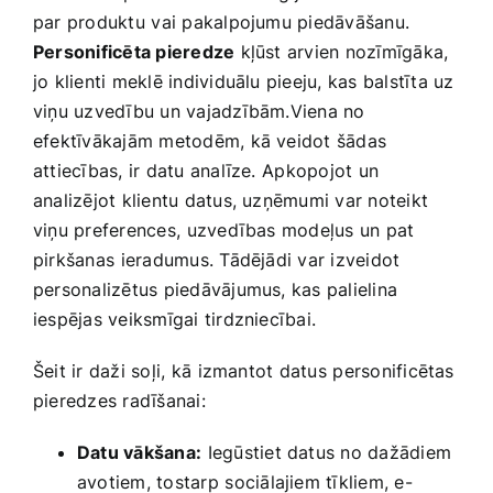
par produktu⁣ vai pakalpojumu piedāvāšanu.
Personificēta pieredze
kļūst arvien nozīmīgāka,
jo​ klienti meklē individuālu pieeju, kas balstīta uz
viņu uzvedību un vajadzībām.Viena no
efektīvākajām metodēm, kā veidot šādas⁢
attiecības, ir datu analīze.⁢ Apkopojot ⁤un ​
analizējot klientu datus, uzņēmumi var noteikt
viņu preferences, ⁤uzvedības modeļus un pat
pirkšanas⁢ ieradumus. Tādējādi var izveidot
personalizētus piedāvājumus, kas palielina‍
iespējas ‍veiksmīgai tirdzniecībai.
Šeit ir daži soļi, ⁤kā izmantot datus ⁣personificētas
pieredzes radīšanai:
Datu vākšana:
⁢Iegūstiet datus no dažādiem
avotiem, ‌tostarp⁢ sociālajiem tīkliem, e-