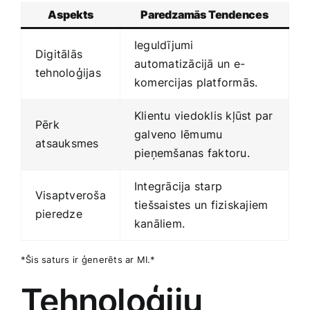
Aspekts
Paredzamās‍ Tendences
Ieguldījumi
Digitālās
⁤automatizācijā un e-
tehnoloģijas
komercijas platformās.
Klientu viedoklis kļūst ⁣par
Pērk
galveno lēmumu
⁢atsauksmes
‌pieņemšanas faktoru.
Integrācija starp
Visaptveroša
tiešsaistes un fiziskajiem
pieredze
kanāliem.
*Šis saturs ir⁤ ģenerēts ar MI.*
Tehnoloģiju