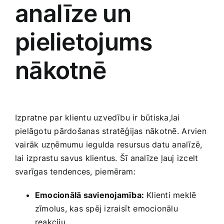
analīze un
pielietojums
nākotnē
Izpratne par klientu uzvedību ir būtiska,lai
pielāgotu ‍pārdošanas stratēģijas nākotnē. ⁢Arvien
‍vairāk uzņēmumu iegulda⁤ resursus datu analīzē,
lai izprastu savus klientus. Šī​ analīze ‌ļauj ‍izcelt
‍svarīgas tendences, piemēram:
Emocionālā savienojamība:
Klienti meklē
zīmolus, kas spēj izraisīt emocionālu
‌reakciju.