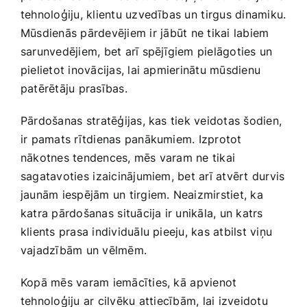
tehnoloģiju, klientu‌ uzvedības un ⁣tirgus dinamiku.
Mūsdienās pārdevējiem ir ⁤jābūt​ ne tikai labiem⁢
sarunvedējiem, bet arī spējīgiem pielāgoties un
pielietot inovācijas, lai‍ apmierinātu mūsdienu
patērētāju prasības.
Pārdošanas ⁢stratēģijas, kas tiek veidotas šodien,
ir pamats rītdienas panākumiem. Izprotot
nākotnes tendences, mēs varam ne tikai
sagatavoties ⁤izaicinājumiem, bet arī atvērt durvis
jaunām iespējām un tirgiem. Neaizmirstiet, ka⁢
katra pārdošanas⁢ situācija ir ‌unikāla, un katrs
‍klients prasa individuālu pieeju, kas atbilst viņu
vajadzībām un vēlmēm.
Kopā ‍mēs varam iemācīties, kā⁣ apvienot
tehnoloģiju ar cilvēku ⁢attiecībām, lai izveidotu