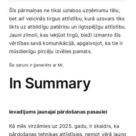
Šīs pārmaiņas ne tikai uzlabos‌ uzņēmumu tēlu,
bet arī veicinās tirgus attīstību,‍ kurā uzsvars tiks
likts uz atbildīgu patēriņu un ilgtspējīgu attīstību.
Jauni ‌zīmoli, kas iekļūst‌ tirgū, bieži izmanto šīs
vērtības savā komunikācijā,​ apgalvojot, ka tie ir‍
mūsdienīgu pircēju izvēles pamats.
Šis saturs ir ģenerēts ar MI.
In Summary
Ievadījums jaunajai ‌pārdošanas pasaulei
Kā mēs virzāmies uz 2025. gadu, ir ‌skaidrs, ka
pārdošanas tehnikas attīstīsies, ⁢ņemot vērā jauno