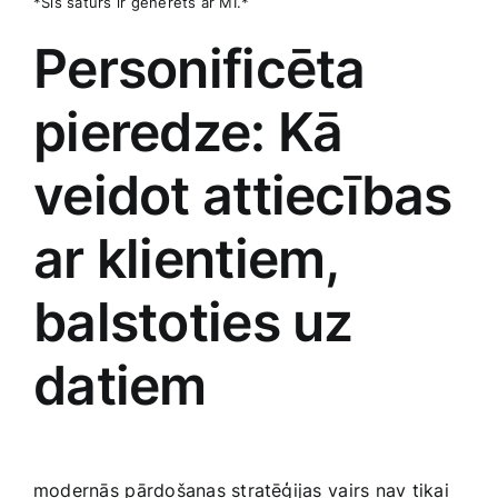
*Šis saturs ir ģenerēts ar MI.*
Personificēta
pieredze: Kā
veidot attiecības
ar klientiem,
balstoties uz⁢
datiem
modernās⁢ pārdošanas stratēģijas⁤ vairs‌ nav tikai