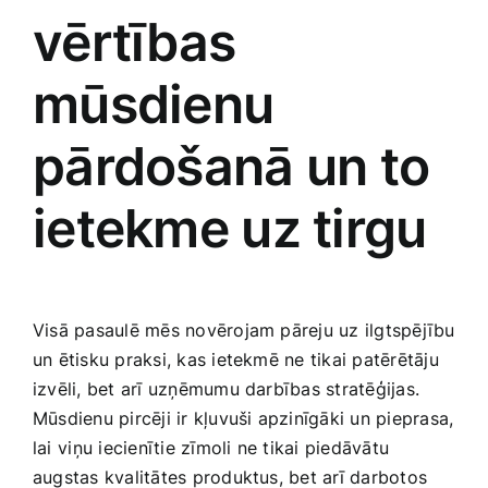
vērtības
mūsdienu
pārdošanā un to ​
ietekme uz tirgu
Visā pasaulē mēs novērojam pāreju uz ilgtspējību
un ētisku praksi, kas ietekmē ne tikai ​patērētāju
izvēli, bet arī uzņēmumu darbības stratēģijas.⁣
Mūsdienu pircēji​ ir kļuvuši apzinīgāki un pieprasa,
​lai ⁢viņu ‍iecienītie zīmoli ne tikai piedāvātu
augstas kvalitātes produktus, bet arī darbotos ​