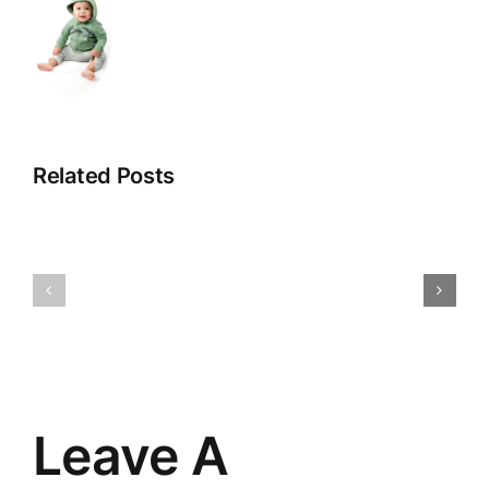
Related Posts
Veikala
Dropshipp
klientu
2025:
apkalpošana:
Nākotnes
māksla
Tirdzniec
un
Paradigm
prasme
Pārmaiņa
saskarsmē
Leave A