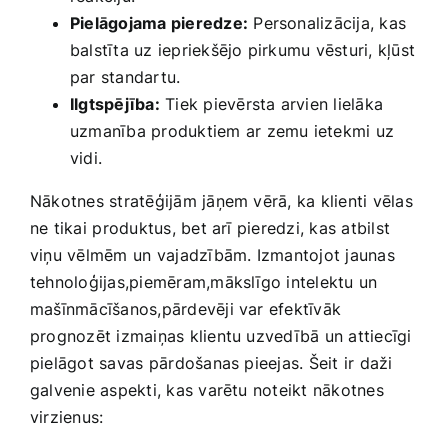
Pielāgojama pieredze:
Personalizācija, kas
balstīta uz iepriekšējo pirkumu vēsturi, kļūst
par standartu.
Ilgtspējība:
Tiek pievērsta arvien lielāka‌
uzmanība produktiem ar ‌zemu ietekmi uz
vidi.
Nākotnes stratēģijām jāņem vērā, ka klienti vēlas
ne tikai ⁣produktus, bet arī pieredzi, kas atbilst
viņu vēlmēm ⁢un vajadzībām. Izmantojot jaunas
tehnoloģijas,piemēram,mākslīgo intelektu un
mašīnmācīšanos,pārdevēji var efektīvāk
prognozēt izmaiņas klientu uzvedībā un attiecīgi
pielāgot savas ⁤pārdošanas pieejas. Šeit ir daži
galvenie aspekti, kas varētu noteikt nākotnes
virzienus: