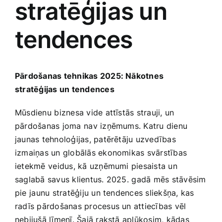
stratēģijas un
Medicīnas preces
tendences
Mobilie telefoni, planšetdatori
Pakalpojumi
Pārdošanas tehnikas‍ 2025: Nākotnes
stratēģijas un tendences
Pārtikas preces
Mūsdienu ⁢biznesa vide attīstās strauji, un
pārdošanas ‍joma ⁤nav izņēmums. Katru dienu
Preces birojam
jaunas tehnoloģijas, patērētāju uzvedības
izmaiņas un globālās ekonomikas svārstības
ietekmē⁤ veidus, kā ​uzņēmumi piesaista un
Preces pieaugušajiem
saglabā savus klientus. 2025. ⁢gadā ‌mēs stāvēsim‌
pie⁢ jaunu stratēģiju un tendences sliekšņa, ​kas
Rotaļlietas, bērnu preces
radīs pārdošanas procesus un attiecības⁤ vēl
nebijušā līmenī. Šajā rakstā aplūkosim, kādas