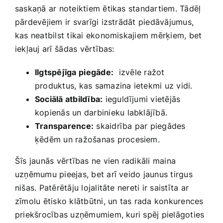
saskaņā ar noteiktiem ētikas standartiem. Tādēļ
pārdevējiem ir svarīgi ‌izstrādāt piedāvājumus,
kas neatbilst tikai ekonomiskajiem mērķiem, bet
iekļauj arī ⁢šādas vērtības: ⁤
Ilgtspējīga⁤ piegāde:
⁢ izvēle ražot
produktus, kas samazina ‍ietekmi uz vidi.
Sociālā atbildība:
ieguldījumi vietējās
kopienās un darbinieku labklājībā.
Transparence:
skaidrība​ par piegādes
ķēdēm​ un ražošanas procesiem.
Šīs jaunās ‍vērtības ‌ne vien radikāli maina
uzņēmumu pieejas, bet arī veido jaunus tirgus
nišas. Patērētāju lojalitāte nereti ir‍ saistīta ⁤ar
zīmolu ētisko klātbūtni, un tas rada konkurences
priekšrocības uzņēmumiem, kuri spēj pielāgoties