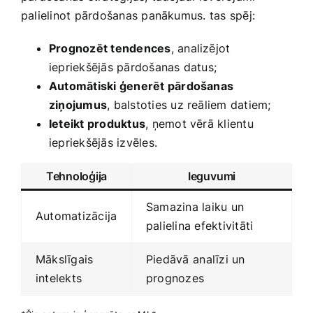
palielinot pārdošanas panākumus. tas spēj:
Prognozēt tendences
, analizējot
iepriekšējās pārdošanas datus;
Automātiski ģenerēt pārdošanas
ziņojumus
, balstoties uz reāliem datiem;
Ieteikt produktus
,​ ņemot vērā klientu
iepriekšējās izvēles.
Tehnoloģija
Ieguvumi
Samazina laiku un‍
Automatizācija
palielina efektivitāti
Mākslīgais
Piedāvā ⁢analīzi un
intelekts
prognozes