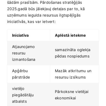
šādām prasībām. Pārdošanas stratēģijās
⁣2025.gadā⁤ būs jāiekļauj detaļas par to, kā
uzņēmums iegulda resursus ilgtspējīgās
iniciatīvās, ​kas var ietvert:
Iniciatīva
Aplēstā ietekme
Atjaunojamo
samazināta oglekļa
resursu
pēdas nospiedums
izmantošana
Apģērbu
Mazāk atkritumu un
pārstrāde
⁣resursu izsīkums
vietējo
Pārkoksne vietējai
piegādātāju
ekonomikai
atbalsts