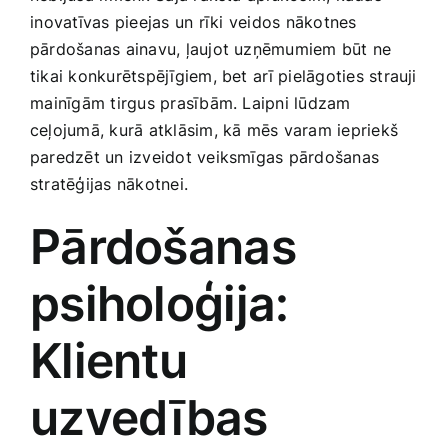
Smaržas, kosmētika
⁣inovatīvas pieejas un⁣ rīki veidos nākotnes‌
pārdošanas ainavu, ļaujot uzņēmumiem būt ne
tikai konkurētspējīgiem, bet⁣ arī pielāgoties strauji
Sports, tūrisms un atpūta
⁣mainīgām tirgus prasībām. Laipni lūdzam
ceļojumā, kurā ‌atklāsim, kā mēs varam iepriekš
TV un Sadzīves tehnika
paredzēt un izveidot veiksmīgas pārdošanas
stratēģijas nākotnei.
Zoo preces
Pārdošanas
psiholoģija:⁣
Klientu
uzvedības