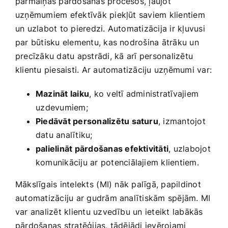
pārmaiņas pārdošanas procesos, ļaujot
uzņēmumiem efektīvāk piekļūt saviem ‍klientiem
un uzlabot to pieredzi. Automatizācija ir kļuvusi
par būtisku ‌elementu,‌ kas nodrošina ātrāku un
precīzāku datu apstrādi, kā⁢ arī personalizētu
klientu piesaisti. Ar automatizāciju‍ uzņēmumi var:
Mazināt laiku
, ko veltī administratīvajiem
⁣uzdevumiem;
Piedāvāt personalizētu ‌saturu
, izmantojot
datu analītiku;
palielināt pārdošanas efektivitāti
, uzlabojot
komunikāciju ar potenciālajiem klientiem.
Mākslīgais intelekts⁤ (MI) nāk palīgā, papildinot
automatizāciju ar gudrām analītiskām spējām. ⁤MI
var analizēt klientu uzvedību un ieteikt labākās
pārdošanas stratēģijas, tādējādi ievērojami