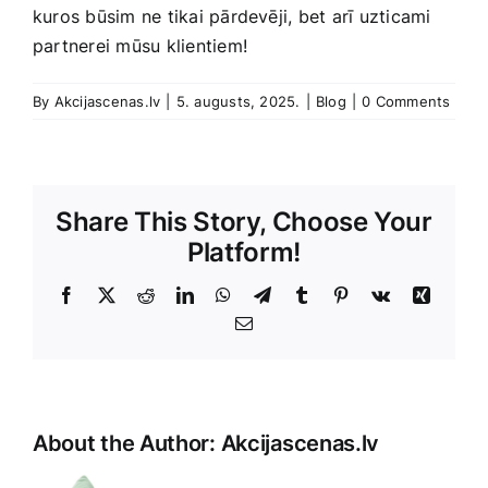
kuros ​būsim ne tikai pārdevēji, bet arī uzticami
partnerei mūsu klientiem!
By
Akcijascenas.lv
|
5. augusts, 2025.
|
Blog
|
0 Comments
Share This Story, Choose Your
Platform!
Facebook
X
Reddit
LinkedIn
WhatsApp
Telegram
Tumblr
Pinterest
Vk
Xing
E-
Pasts
About the Author:
Akcijascenas.lv