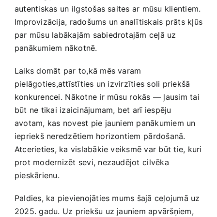
autentiskas un⁢ ilgstošas ​saites ar mūsu klientiem.
Improvizācija, ‍radošums un analītiskais prāts kļūs
par mūsu labākajām sabiedrotajām ceļā uz
panākumiem nākotnē. ⁤
Laiks ‍domāt par to,kā mēs varam
pielāgoties,attīstīties un izvirzīties soli priekšā
konkurencei.⁢ Nākotne⁣ ir mūsu rokās — ļausim tai
būt ne tikai izaicinājumam, bet⁣ arī iespēju
avotam, kas‍ novest pie jauniem panākumiem ‌un
iepriekš‌ neredzētiem‌ horizontiem⁢ pārdošanā.
Atcerieties, ka vislabākie veiksmē var būt tie, kuri
prot modernizēt‍ sevi, nezaudējot⁤ cilvēka
pieskārienu.
Paldies, ka pievienojāties mums šajā ceļojumā uz
2025. gadu. Uz priekšu uz ​jauniem apvāršņiem,