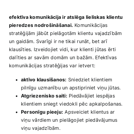
efektīva ‍komunikācija ir atslēga lieliskas ⁤klientu
pieredzes nodrošināšanai.
Komunikācijas
stratēģijām jābūt pielāgotām klientu vajadzībām
un gaidām. Svarīgi ir ne ‍tikai runāt, bet arī
klausīties. Izveidojiet ⁣vidi, kur klienti jūtas ērti
dalīties ar savām‌ domām un bažām. Efektīvas
komunikācijas stratēģijas var ietvert:
aktīvo klausīšanos:
Sniedziet klientiem
pilnīgu uzmanību un apstipriniet ​viņu jūtas.
Atgriezenisko saiti:
Piedāvājiet iespējas
klientiem sniegt viedokli pēc ⁢apkalpošanas.
Personīgu pieeju:
Apsveiciet klientus ar
viņu vārdiem un ​pielāgojiet piedāvājumus
viņu vajadzībām.