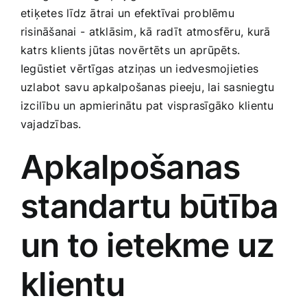
etiķetes līdz ātrai un efektīvai problēmu
Smaržas, kosmētika
risināšanai -⁢ atklāsim, ⁣kā radīt⁣ atmosfēru,⁢ kurā
katrs klients jūtas novērtēts ​un aprūpēts.
Sports, tūrisms un atpūta
Iegūstiet vērtīgas⁢ atziņas un iedvesmojieties⁢
uzlabot savu apkalpošanas pieeju, lai sasniegtu
TV un Sadzīves tehnika
izcilību un‌ apmierinātu pat‍ visprasīgāko klientu
vajadzības.
Zoo preces
Apkalpošanas
standartu būtība
un to ietekme uz
klientu