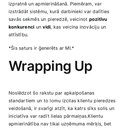
izpratnē ⁣un apmierināšanā. Piemēram, var
izstrādāt sistēmu, kurā darbinieki var dalīties
savās sekmēs un ⁣pieredzē, veicinot
pozitīvu
konkurenci
un
vidi
, kas veicina ​inovāciju un
attīstību.
*Šis saturs ‍ir ģenerēts ar‌ MI.*
Wrapping⁤ Up
Noslēdzot šo‌ rakstu par apkalpošanas
standartiem un to lomu izcilas klientu pieredzes
‍veidošanā, ir ‍svarīgi atzīt, ka katrs sīks solis un
iniciatīva‌ var radīt lielas ⁣pārmaiņas.Klientu
apmierinātība nav tikai uzņēmuma mērķis, bet⁢