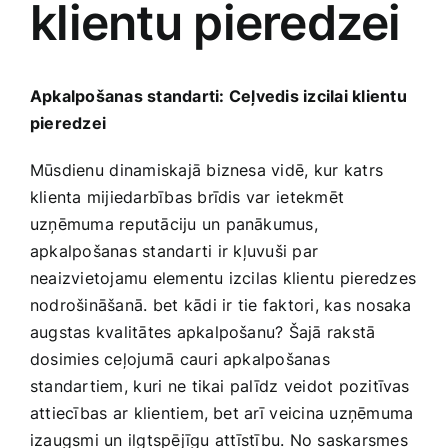
klientu pieredzei
Medicīnas preces
Mobilie telefoni, planšetdatori
Apkalpošanas standarti: ⁢Ceļvedis izcilai klientu
pieredzei
Pakalpojumi
Mūsdienu ⁤dinamiskajā biznesa vidē, kur ⁣katrs
klienta mijiedarbības brīdis var ⁣ietekmēt
Pārtikas preces
uzņēmuma reputāciju un panākumus,
apkalpošanas ​standarti ir ⁢kļuvuši‍ par
Preces birojam
neaizvietojamu elementu izcilas klientu ⁤pieredzes
‍nodrošināšanā.⁤ bet kādi⁢ ir tie ‍faktori, kas ⁣nosaka
augstas kvalitātes apkalpošanu? Šajā rakstā
Preces pieaugušajiem
dosimies ceļojumā ⁣cauri apkalpošanas
standartiem, ⁣kuri ne⁤ tikai palīdz ⁤veidot ‌pozitīvas
Rotaļlietas, bērnu preces
attiecības ⁣ar klientiem, bet ‌arī⁤ veicina uzņēmuma
izaugsmi un ilgtspējīgu⁢ attīstību. No saskarsmes