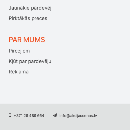
Jaunākie pārdevēji
Pirktākās preces
PAR MUMS
Pircējiem
Kļūt par pardevēju
Reklāma
+371 26 489 664
info@akcijascenas.lv