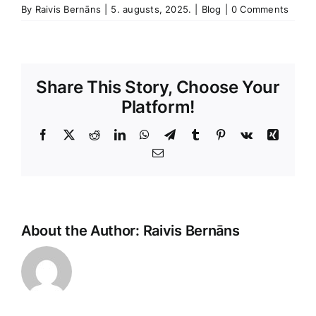
By
Raivis Bernāns
|
5. augusts, 2025.
|
Blog
|
0 Comments
Share This Story, Choose Your
Platform!
Facebook
X
Reddit
LinkedIn
WhatsApp
Telegram
Tumblr
Pinterest
Vk
Xing
E-
Pasts
Unfortunately,
About the Author:
Raivis Bernāns
it
seems
the
topic