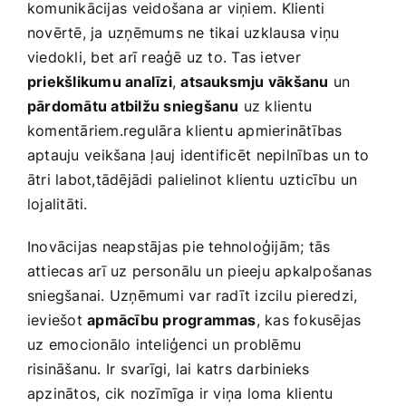
komunikācijas⁢ veidošana ar‌ viņiem. Klienti
novērtē, ‍ja uzņēmums ne tikai uzklausa viņu
viedokli, bet arī reaģē uz to. Tas ietver
priekšlikumu analīzi
,
atsauksmju vākšanu
un
pārdomātu atbilžu sniegšanu
uz klientu
komentāriem.regulāra⁣ klientu apmierinātības
aptauju ⁢veikšana ​ļauj identificēt⁤ nepilnības un to
ātri labot,tādējādi palielinot klientu ⁢uzticību un
lojalitāti.
Inovācijas neapstājas pie tehnoloģijām; tās
attiecas arī uz ⁢personālu un ⁤pieeju apkalpošanas
sniegšanai. Uzņēmumi var‌ radīt izcilu pieredzi,‌
ieviešot
apmācību programmas
, ‍kas ‍fokusējas
uz⁣ emocionālo inteliģenci un problēmu
risināšanu. Ir svarīgi, lai​ katrs‌ darbinieks
apzinātos, cik‌ nozīmīga ir viņa loma klientu