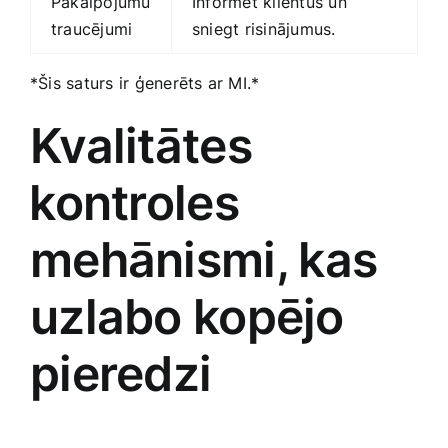
Pakalpojumu
Informēt klientus un
traucējumi
sniegt risinājumus.
*Šis saturs‍ ir ģenerēts ar MI.*
Kvalitātes
⁣kontroles‌
mehānismi,⁤ kas
uzlabo kopējo
pieredzi