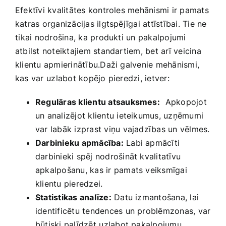
Efektīvi ‌kvalitātes kontroles ‌mehānismi ir pamats
katras organizācijas ilgtspējīgai ​attīstībai. Tie ne
⁣tikai nodrošina, ka produkti un pakalpojumi
atbilst noteiktajiem standartiem, bet arī veicina
klientu apmierinātību.Daži galvenie mehānismi,‍
kas ‌var⁣ uzlabot kopējo pieredzi, ietver:
Regulāras klientu ​atsauksmes:
⁤ Apkopojot
un analizējot klientu ieteikumus, uzņēmumi
var ​labāk izprast viņu vajadzības un vēlmes.
Darbinieku apmācība:
Labi apmācīti
darbinieki spēj nodrošināt kvalitatīvu
apkalpošanu, kas ir pamats veiksmīgai
klientu ‌pieredzei.
Statistikas‌ analīze:
Datu izmantošana, lai
identificētu tendences un problēmzonas,⁤ var
būtiski palīdzēt ⁤uzlabot pakalpojumu ​