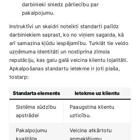
darbinieki ⁣sniedz pārliecību par
pakalpojumu.
Instruktīvi un skaidri noteikti standarti palīdz
darbiniekiem saprast, ko no viņiem sagaida,‌ kā
arī samazina‌ kļūdu iespējamību. Turklāt tie‌ veido
uzņēmuma identitāti‌ un nostiprina zīmola⁢
reputāciju, kas galu⁣ galā veicina klientu lojalitāti.​
Apkalpošanas standartu ietekme ir ļoti plaša,
⁢tostarp:
Standarta elements
Ietekme uz klientu
Sistēma sūdzību
Paaugstina ⁢klientu
apstrādei
uzticību.
Pakalpojumu
Veicina atkārtotu
kvalitāte
apmeklējumu.