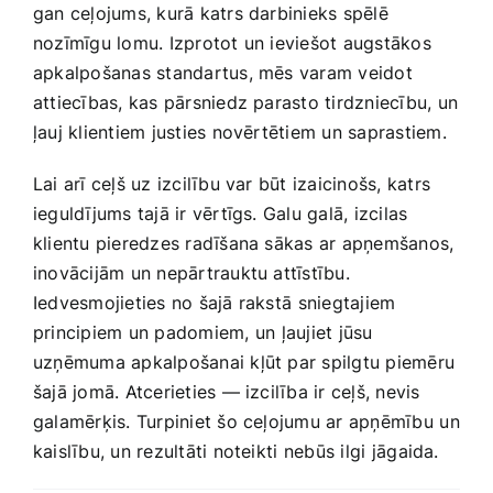
gan ceļojums, kurā katrs darbinieks spēlē⁢
nozīmīgu lomu. Izprotot‍ un ieviešot augstākos
apkalpošanas standartus, mēs varam veidot
attiecības, kas pārsniedz‌ parasto tirdzniecību, un
ļauj klientiem justies novērtētiem un saprastiem.
Lai arī ceļš uz izcilību var būt ‍izaicinošs, katrs
ieguldījums tajā ir vērtīgs. Galu galā, izcilas
klientu pieredzes radīšana sākas ar apņemšanos,
inovācijām un nepārtrauktu attīstību.
Iedvesmojieties no šajā rakstā ⁤sniegtajiem
principiem un padomiem, un⁢ ļaujiet jūsu
uzņēmuma apkalpošanai kļūt par spilgtu ​piemēru
šajā jomā. Atcerieties — izcilība ir ceļš, ​nevis
galamērķis. Turpiniet‍ šo ceļojumu ar apņēmību ⁤un
kaislību, un ​rezultāti noteikti ⁤nebūs ilgi⁣ jāgaida.