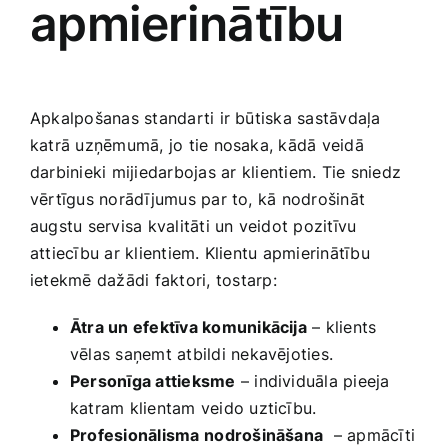
apmierinātību
Apkalpošanas standarti ir būtiska sastāvdaļa
katrā uzņēmumā, jo tie nosaka, kādā veidā
darbinieki​ mijiedarbojas⁣ ar klientiem. Tie sniedz
vērtīgus norādījumus par to, kā nodrošināt
‌augstu servisa kvalitāti un veidot pozitīvu
attiecību​ ar klientiem. Klientu apmierinātību
ietekmē dažādi‍ faktori, ⁢tostarp:
Ātra un efektīva komunikācija
– klients
vēlas ‌saņemt atbildi nekavējoties.
Personīga attieksme
– individuāla pieeja
‍katram klientam veido uzticību.
Profesionālisma⁣ nodrošināšana
‍ – apmācīti