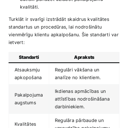
kvalitāti.
Turklāt⁣ ir svarīgi izstrādāt skaidrus kvalitātes
⁤standartus ‍un procedūras, lai nodrošinātu
vienmērīgu klientu apkalpošanu. Šie standarti var
ietvert:
Standarti
Apraksts
Atsauksmju
Regulāri vākšana un
apkopošana
analīze no klientiem.
Ikdienas⁢ apmācības un
Pakalpojuma
attīstības nodrošināšana
augstums
darbiniekiem.
Regulāra pārbaude un
Kvalitātes
uzraudzība pakalpojumu