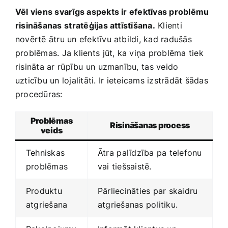
Vēl viens svarīgs‌ aspekts ‌ir efektīvas problēmu
risināšanas⁤ stratēģijas ‍attīstīšana.
Klienti
novērtē ātru un efektīvu atbildi, kad radušās
problēmas. ‍Ja klients ⁤jūt, ka viņa problēma tiek
risināta ar ⁣rūpību un uzmanību,⁢ tas veido
uzticību un lojalitāti.⁤ Ir ieteicams izstrādāt ⁢šādas
procedūras:
Problēmas
Risināšanas ‌process
veids
Tehniskas
Ātra⁤ palīdzība pa telefonu
problēmas
vai tiešsaistē.
Produktu
Pārliecināties par skaidru
atgriešana
atgriešanas politiku.