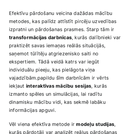
Efektīvu pārdošanu veicina dažādas ⁣mācību
metodes, kas palīdz attīstīt ⁤pircēju uzvedības
izpratni un pārdošanas prasmes. Starp tām ir
transformācijas darbnīcas
, kurās dalībnieki var
‍praktizēt savas iemaņas reālās ‌situācijās,
‍saņemot​ tūlītēju atgriezenisko saiti ⁣no⁤
ekspertiem. Tādā ⁢veidā katrs var iegūt
individuālu⁢ pieeju, kas​ pielāgota viņa
vajadzībām.papildu šīm darbnīcām⁢ ir⁣ vērts
iekļaut
interaktīvas mācību sesijas
, kurās
⁣izmanto spēles un simulācijas, ​lai radītu
dinamisku⁢ mācību vidi, kas ⁤sekmē‌ labāku
informācijas apguvi.
Vēl⁢ viena ⁣efektīva metode ir
modeļu studijas
,‍
kurās pārdotāji ​var ​analizēt reālus pārdošanas