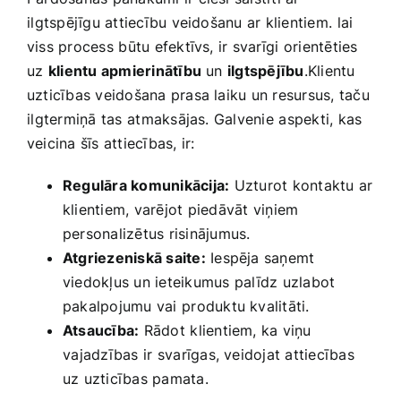
⁣ilgtspējīgu attiecību veidošanu ar klientiem. ⁢lai
viss process ⁤būtu efektīvs, ir svarīgi⁤ orientēties
⁢uz
klientu apmierinātību
un
ilgtspējību
.Klientu
uzticības veidošana prasa laiku un resursus, taču
⁢ilgtermiņā tas ⁤atmaksājas. Galvenie ⁤aspekti, kas
veicina ​šīs attiecības, ir:
Regulāra komunikācija:
⁣Uzturot kontaktu ⁣ar
klientiem, varējot piedāvāt⁣ viņiem
personalizētus risinājumus.
Atgriezeniskā saite:
Iespēja saņemt
viedokļus un ieteikumus ⁤palīdz uzlabot
pakalpojumu vai ⁢produktu kvalitāti.
Atsaucība:
Rādot ⁤klientiem, ka viņu
⁢vajadzības ir⁣ svarīgas, veidojat attiecības
uz uzticības ​pamata.