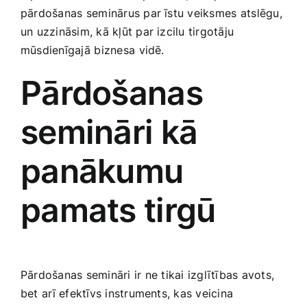
pārdošanas⁢ seminārus par īstu veiksmes ⁢atslēgu,
Smaržas, kosmētika
un uzzināsim, kā kļūt ​par izcilu ‌tirgotāju
mūsdienīgajā ⁣biznesa⁤ vidē.
Sports, tūrisms un atpūta
Pārdošanas
TV un Sadzīves tehnika
semināri kā
Zoo preces
panākumu
pamats tirgū
Pārdošanas semināri ⁢ir ne​ tikai izglītības avots,⁤
bet ⁣arī efektīvs ‌instruments, kas​ veicina