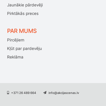
Jaunākie pārdevēji
Pirktākās preces
PAR MUMS
Pircējiem
Kļūt par pardevēju
Reklāma
+371 26 489 664
info@akcijascenas.lv