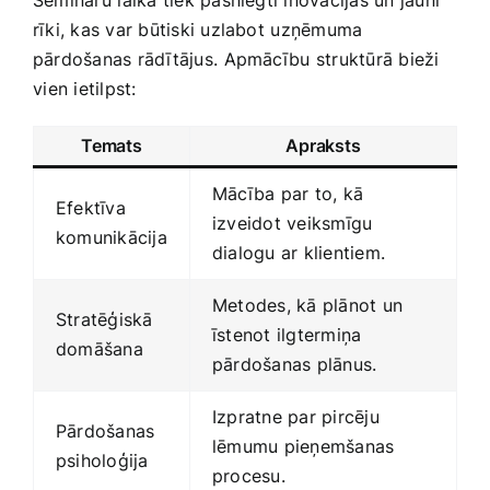
Semināru ⁣laikā tiek pasniegti inovācijas ‍un jauni
rīki,‍ kas‍ var būtiski uzlabot⁤ uzņēmuma
pārdošanas rādītājus.⁣ Apmācību ⁤struktūrā bieži
⁣vien ietilpst:
Temats
Apraksts
Mācība par to, kā
Efektīva
izveidot veiksmīgu
komunikācija
dialogu‌ ar klientiem.
Metodes, kā plānot un‍
Stratēģiskā⁤
īstenot ilgtermiņa⁢
domāšana
pārdošanas plānus.
Izpratne ‍par pircēju
Pārdošanas
lēmumu pieņemšanas
psiholoģija
procesu.