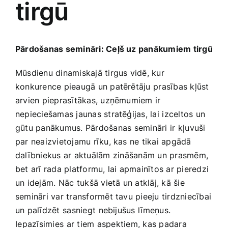
tirgū
Medicīnas preces
Mobilie telefoni, planšetdatori
Pārdošanas semināri:‌ Ceļš uz panākumiem tirgū
Pakalpojumi
Mūsdienu dinamiskajā tirgus vidē, ‍kur
konkurence pieaugā un‍ patērētāju ⁢prasības kļūst
arvien ​pieprasītākas, uzņēmumiem ir⁢
Pārtikas preces
nepieciešamas jaunas stratēģijas, lai ⁤izceltos⁤ un
gūtu panākumus. Pārdošanas ⁣semināri ir ⁢kļuvuši
Preces birojam
par neaizvietojamu rīku, kas ne ​tikai apgādā
dalībniekus ar aktuālām ⁢zināšanām un prasmēm,
bet arī rada platformu, lai apmainītos ar pieredzi
Preces pieaugušajiem
un idejām. ⁣Nāc ‍tukšā vietā ‍un atklāj, kā šie
semināri var transformēt tavu pieeju tirdzniecībai‍
Rotaļlietas, bērnu preces
un palīdzēt⁣ sasniegt ⁤nebijušus ⁢līmeņus.
⁢Iepazīsimies⁣ ar tiem ⁣aspektiem, kas padara⁢