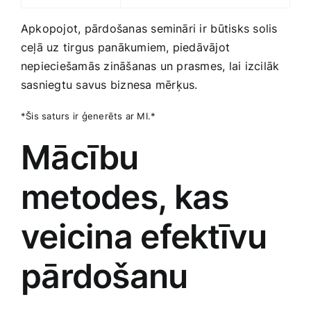
Apkopojot, pārdošanas semināri​ ir⁢ būtisks solis⁤
ceļā uz tirgus ⁤panākumiem, piedāvājot
nepieciešamās zināšanas un prasmes, lai izcilāk⁣
sasniegtu savus biznesa ⁤mērķus.
*Šis saturs ir ģenerēts ar MI.*
Mācību
metodes, kas
‌veicina efektīvu​
pārdošanu