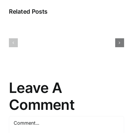
Related Posts
Pārdošan
Digitālā
argumentā
reklāma:
Māksla
Iespējas
pārliecinā
un
un
izaicinājumi
sasniegt
mūsdienās
mērķus
Leave A
Comment
Comment