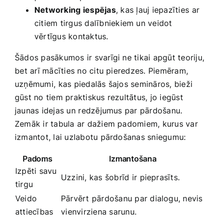
Networking ⁤iespējas
, kas ⁢ļauj iepazīties ⁤ar
citiem tirgus dalībniekiem un veidot‌
vērtīgus kontaktus.
Šādos pasākumos​ ir svarīgi ne tikai apgūt teoriju,
⁢bet arī mācīties‍ no citu pieredzes. Piemēram,
uzņēmumi,⁢ kas‍ piedalās šajos semināros, bieži
gūst no tiem praktiskus rezultātus, jo iegūst
jaunas idejas un ⁤redzējumus par pārdošanu. ​
Zemāk ir tabula ar ‌dažiem ‍padomiem, kurus var
izmantot,‌ lai uzlabotu pārdošanas sniegumu:
Padoms
Izmantošana
Izpēti‌ savu
Uzzini, kas šobrīd ir⁣ pieprasīts.
tirgu
Veido
Pārvērt pārdošanu par dialogu,‌ nevis
attiecības
⁤vienvirziena‌ sarunu.