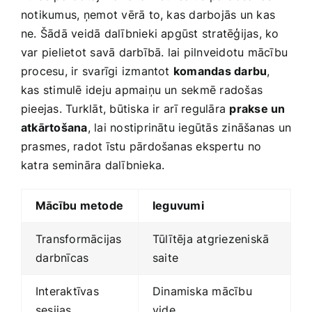
notikumus,⁢ ņemot vērā to, kas ‌darbojās un kas
ne. Šādā veidā ‌dalībnieki apgūst stratēģijas, ko
var pielietot savā darbībā. lai pilnveidotu mācību
procesu, ir​ svarīgi izmantot
komandas darbu
,⁢
kas stimulē ideju apmaiņu ‍un sekmē​ radošas​
pieejas. Turklāt, būtiska ‌ir ⁢arī ​regulāra
prakse ⁢un
atkārtošana
, lai nostiprinātu iegūtās‍ zināšanas un
prasmes, ‌radot īstu pārdošanas ekspertu no
katra semināra dalībnieka.
Mācību ‍metode
Ieguvumi
Transformācijas
Tūlītēja atgriezeniskā‍
⁤darbnīcas
saite
Interaktīvas
Dinamiska mācību⁤
sesijas
vide