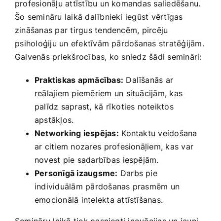
profesionāļu attīstību un ‌komandas saliedēšanu.‍
Šo ‌semināru laikā dalībnieki iegūst​ vērtīgas⁢
zināšanas ​par tirgus ​tendencēm, pircēju
⁣psiholoģiju un efektīvām pārdošanas stratēģijām.​
Galvenās​ priekšrocības, ko ‌sniedz‌ šādi semināri:
Praktiskas‍ apmācības:
Dalīšanās ⁣ar⁢
reālajiem piemēriem un situācijām, ‌kas​
palīdz saprast, kā rīkoties noteiktos
apstākļos.
Networking iespējas:
⁢Kontaktu veidošana
ar citiem nozares⁣ profesionāļiem, kas‌ var
novest pie sadarbības⁣ iespējām.
Personīgā izaugsme:
Darbs pie
individuālām pārdošanas prasmēm ​un
emocionālā intelekta attīstīšanas.