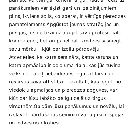
panākumiem ⁣var šķist garš un ⁤izaicinājumiem
pilns, ‍ikviens solis,​ ko sperat, ir vērtīgs pieredzes
pamatelements.Apgūstot jaunas ⁣stratēģijas⁣ un
pieejas, ⁤jūs ne tikai uzlabojat savu profesionālo
kompetenci, bet arī​ palielināt izredzes sasniegt
savu mērķu⁢ –⁤ kļūt⁤ par izcilu pārdevēju.‌
Atcerieties, ka katrs seminārs, ‍katra ‌saruna un⁢
katra apmācība ir ceļojuma daļa, kas jūs tuvina
veiksmei.Tādēļ nebaidieties ieguldīt laiku un
‌resursus⁤ savā attīstībā ‌– rezultāti, kas iegūti ⁣no
⁤viedokļu apmaiņas un pieredzes⁣ apguves, var ​
kļūt par jūsu‌ labāko⁣ palīgu ceļā ‌uz tirgus
virsotnēm.Gaidām jūsu⁣ panākumus un‍ novēlu, lai‌
izslavēti ⁤pārdošanas ‌semināri vairo ⁢jūsu iespējas
un iedvesmo ‌rīkoties!