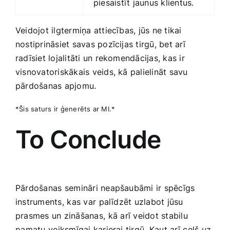
‌piesaistīt​ jaunus klientus.
Veidojot ilgtermiņa‌ attiecības, jūs ne‌ tikai
nostiprināsiet savas‌ pozīcijas tirgū, bet arī
radīsiet ‍lojalitāti un rekomendācijas, kas ir
visnovatoriskākais veids, kā palielināt savu ​
pārdošanas apjomu.
*Šis saturs ir ģenerēts ar MI.*
To‍ Conclude
Pārdošanas⁢ semināri neapšaubāmi ir spēcīgs
instruments,⁢ kas var ⁣palīdzēt uzlabot jūsu ​
prasmes un zināšanas,⁢ kā⁢ arī veidot stabilu
⁢pamatu ⁢veiksmīgai karjerai tirgū.⁢ Kaut arī⁢ ceļš⁢ uz