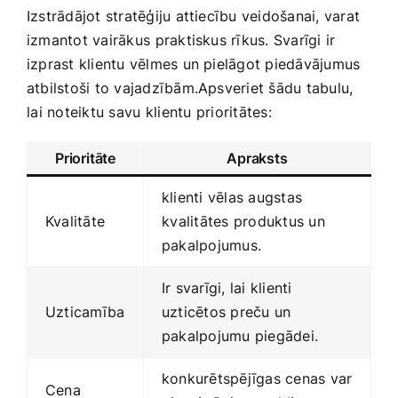
Izstrādājot stratēģiju attiecību veidošanai, varat
izmantot‍ vairākus⁢ praktiskus rīkus. Svarīgi ir
izprast ‌klientu vēlmes un pielāgot piedāvājumus
atbilstoši to vajadzībām.Apsveriet šādu tabulu,
⁣lai noteiktu​ savu⁣ klientu ⁣prioritātes:
Prioritāte
Apraksts
klienti vēlas ​augstas
Kvalitāte
⁢kvalitātes ‌produktus ​un
pakalpojumus.
Ir svarīgi,‍ lai​ klienti
Uzticamība
uzticētos preču‍ un
‍pakalpojumu piegādei.
konkurētspējīgas cenas var
Cena