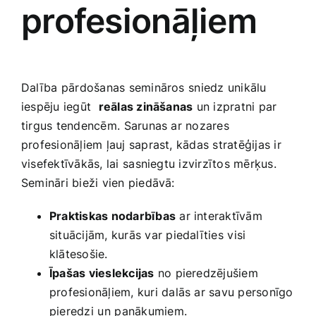
‍profesionāļiem
Dalība ⁢pārdošanas semināros⁤ sniedz unikālu
iespēju‍ iegūt ‌
reālas zināšanas
un izpratni ⁣par‌
tirgus tendencēm.⁣ Sarunas ar nozares
profesionāļiem ļauj saprast, kādas stratēģijas ir
visefektīvākās, ‍lai⁣ sasniegtu izvirzītos mērķus.
Semināri bieži vien piedāvā:
Praktiskas nodarbības
ar interaktīvām
situācijām, kurās ‌var piedalīties ⁢visi
klātesošie.
Īpašas vieslekcijas
no pieredzējušiem
profesionāļiem, kuri dalās ar savu personīgo‌
pieredzi ⁢un ⁣panākumiem.