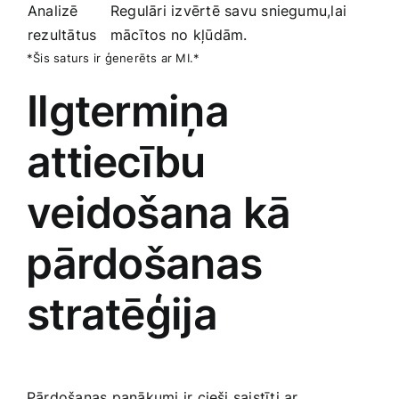
Analizē ​
Regulāri izvērtē savu ‌sniegumu,lai
rezultātus
mācītos ⁣no kļūdām.
*Šis saturs ir ģenerēts ar MI.*
Ilgtermiņa⁤
attiecību
veidošana kā
⁤pārdošanas
stratēģija
Pārdošanas panākumi ir cieši saistīti ar