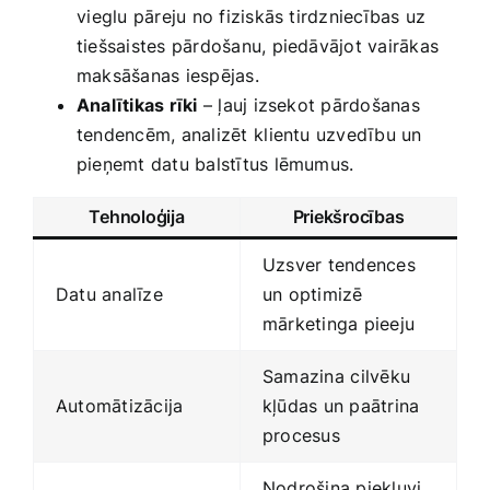
⁢vieglu pāreju no fiziskās tirdzniecības uz
tiešsaistes pārdošanu, piedāvājot vairākas
maksāšanas iespējas.
Analītikas rīki
– ļauj izsekot ‍pārdošanas
tendencēm,‍ analizēt⁤ klientu uzvedību un
pieņemt datu balstītus lēmumus.
Tehnoloģija
Priekšrocības
Uzsver tendences
Datu analīze
un optimizē
mārketinga pieeju
Samazina ⁣cilvēku
Automātizācija
kļūdas un paātrina
procesus
Nodrošina‍ piekļuvi