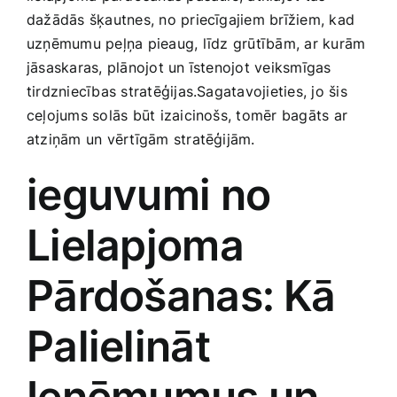
Smaržas, kosmētika
dažādās šķautnes, no priecīgajiem brīžiem, kad
uzņēmumu peļņa pieaug, līdz ⁣grūtībām, ar kurām
jāsaskaras, plānojot un īstenojot veiksmīgas
Sports, tūrisms un atpūta
tirdzniecības stratēģijas.Sagatavojieties, jo šis
ceļojums solās būt izaicinošs, tomēr bagāts ar
TV un Sadzīves tehnika
atziņām un vērtīgām stratēģijām.
ieguvumi no
Zoo preces
Lielapjoma
Pārdošanas: ⁤Kā‌
Palielināt
Ieņēmumus un