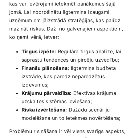
kas var ievērojami ietekmēt panākumus šajā
jomā. ⁤Lai nodrošinātu ilgtermiņa izaugsmi,
uzņēmumiem⁢ jāizstrādā stratēģijas, kas palīdz
mazināt riskus. Daži‍ no galvenajiem aspektiem,
ko ņemt vērā, ietver:
Tirgus izpēte:
Regulāra tirgus analīze, lai
saprastu⁣ tendences un pircēju uzvedību;
Finanšu plānošana:
Ilgtermiņa⁤ budžeta
izstrāde, ‌kas paredz neparedzētus
izdevumus;
Krājumu pārvaldība:
Efektīvas krājuma
uzskaites sistēmas ieviešana;
Riska izvērtēšana:
Dažādu scenāriju
modelēšana un to ietekmes ⁤novērtēšana;
Problēmu risināšana ir vēl viens svarīgs aspekts,