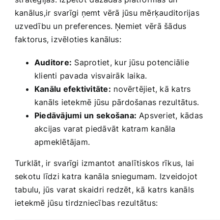
kanālus,ir svarīgi ņemt vērā ‌jūsu mērķauditorijas
⁣uzvedību ‍un preferences. Ņemiet vērā šādus
faktorus, izvēloties kanālus:
Auditore:
Saprotiet, kur jūsu potenciālie
klienti pavada visvairāk laika.
Kanālu efektivitāte:
⁤novērtējiet, kā katrs
kanāls ietekmē jūsu pārdošanas rezultātus.
Piedāvājumi ⁤un sekošana:
Apsveriet, kādas
akcijas varat piedāvāt katram kanāla
apmeklētājam.
Turklāt, ir svarīgi izmantot analītiskos rīkus, lai
sekotu līdzi katra kanāla sniegumam. Izveidojot
tabulu, jūs varat​ skaidri redzēt, kā ⁣katrs kanāls
ietekmē jūsu tirdzniecības rezultātus: