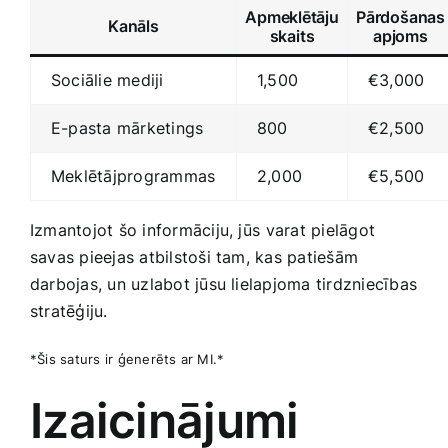
Apmeklētāju
Pārdošanas
Kanāls
skaits
apjoms
Sociālie mediji
1,500
€3,000
E-pasta mārketings
800
€2,500
Meklētājprogrammas
2,000
€5,500
Izmantojot šo informāciju, jūs⁢ varat pielāgot
savas pieejas‍ atbilstoši tam, kas patiešām
darbojas, un uzlabot jūsu lielapjoma tirdzniecības
stratēģiju.
*Šis saturs ir ģenerēts ar MI.*
Izaicinājumi