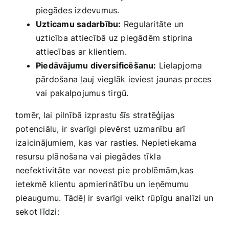
piegādes izdevumus.
Uzticamu sadarbību:
Regularitāte un
uzticība attiecībā uz ‌piegādēm stiprina
attiecības ar klientiem.
Piedāvājumu diversificēšanu:
Lielapjoma
pārdošana ļauj vieglāk ieviest jaunas preces
vai pakalpojumus tirgū.
tomēr, lai pilnībā izprastu šīs stratēģijas
potenciālu, ir svarīgi pievērst uzmanību arī
izaicinājumiem,‍ kas var‌ rasties. Nepietiekama
resursu plānošana vai ⁣piegādes tīkla
neefektivitāte var novest pie problēmām,kas
ietekmē klientu apmierinātību‌ un ⁤ieņēmumu
pieaugumu. ‍Tādēļ ir svarīgi veikt ‌rūpīgu analīzi un
sekot līdzi: