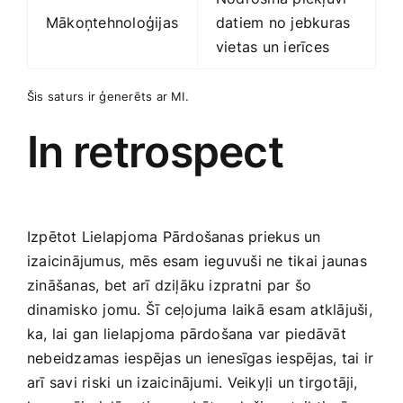
Mākoņtehnoloģijas
datiem no jebkuras
vietas un ierīces
Šis saturs ir ģenerēts ar MI.
In⁢ retrospect
Izpētot Lielapjoma Pārdošanas priekus un
izaicinājumus, mēs esam⁢ ieguvuši ne tikai jaunas
zināšanas, bet arī dziļāku izpratni⁤ par ‍šo
dinamisko jomu. Šī ceļojuma laikā esam atklājuši,
ka, lai gan lielapjoma pārdošana var piedāvāt
nebeidzamas iespējas un ienesīgas iespējas, ‍tai ir
arī savi riski un izaicinājumi. Veikyļi un tirgotāji,