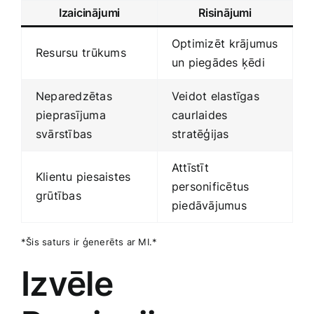
Izaicinājumi
Risinājumi
Optimizēt ⁤krājumus
Resursu ⁢trūkums
un piegādes ķēdi
Neparedzētas
Veidot elastīgas
pieprasījuma
caurlaides
svārstības
stratēģijas
Attīstīt
Klientu ‍piesaistes
personificētus
grūtības
piedāvājumus
*Šis saturs ir ģenerēts ar MI.*
Izvēle​