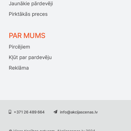
Jaunākie pārdevēji
Pirktākās preces
PAR MUMS
Pircējiem
Kļūt par pardevēju
Reklāma
+371 26 489 664
info@akcijascenas.lv
© Visas tiesības paturam. Akcijascenas.lv 2024