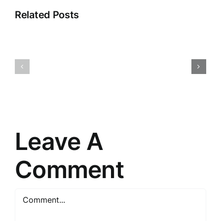
Related Posts
Klientu
Ievads
pieredze:
klientu
ceļš
apkalpošanā:
uz
Veikala
izcilību
panākumu
un
atslēga
uzticību
Leave A
Comment
Comment