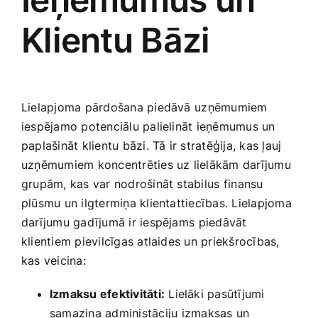
Klientu Bāzi
Lielapjoma pārdošana piedāvā⁣ uzņēmumiem
iespējamo potenciālu palielināt ieņēmumus un
paplašināt klientu bāzi. Tā ir stratēģija, kas ļauj
uzņēmumiem koncentrēties uz lielākām ​darījumu
grupām, kas var nodrošināt stabilus⁢ finansu
plūsmu un ilgtermiņa klientattiecības. Lielapjoma
darījumu gadījumā ir ​iespējams ⁢piedāvāt
klientiem pievilcīgas atlaides un priekšrocības,
kas veicina:
Izmaksu‍ efektivitāti:
Lielāki pasūtījumi
‍samazina administāciju ⁢izmaksas un