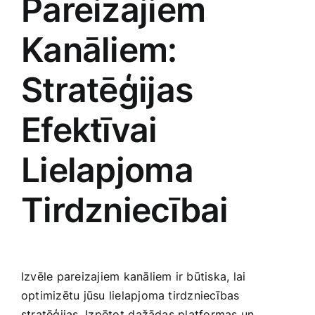
Pareizajiem
Kanāliem:‌
Stratēģijas
Efektīvai
Lielapjoma
Tirdzniecībai
Izvēle pareizajiem kanāliem ir būtiska, lai ​
optimizētu jūsu lielapjoma tirdzniecības
stratēģijas. Izpētot ⁢dažādas platformas un