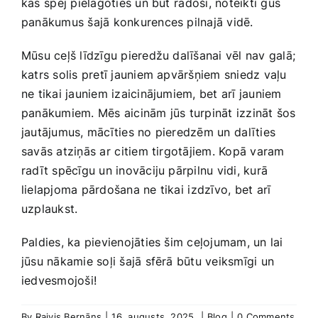
‌kas⁢ spēj pielāgoties un būt⁤ radoši, noteikti gūs
panākumus šajā konkurences pilnajā vidē.
Mūsu‌ ceļš līdzīgu pieredžu dalīšanai vēl nav galā;
katrs solis pretī jauniem apvāršņiem sniedz vaļu
ne tikai jauniem izaicinājumiem, bet arī jauniem
panākumiem. Mēs aicinām jūs turpināt‍ izzināt šos
jautājumus, mācīties no pieredzēm un ⁤dalīties‍
savās atziņās ar⁤ citiem tirgotājiem. Kopā varam
radīt spēcīgu un inovāciju pārpilnu vidi, kurā
lielapjoma pārdošana ne tikai⁤ izdzīvo, bet arī
uzplaukst.
Paldies, ka pievienojāties šim ceļojumam, un lai
jūsu‍ nākamie ‍soļi šajā sfērā būtu veiksmīgi un
iedvesmojoši!
By
Raivis Bernāns
|
16. augusts, 2025.
|
Blog
|
0 Comments