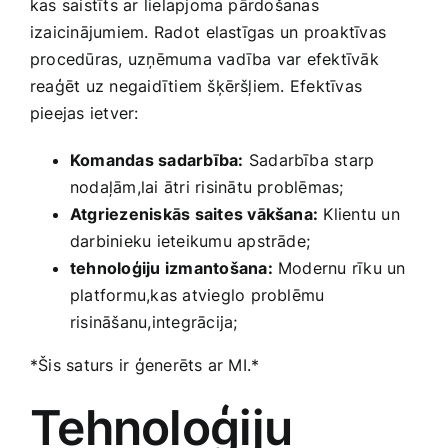
kas saistīts ar lielapjoma pārdošanas
izaicinājumiem. Radot⁤ elastīgas un proaktīvas
procedūras, uzņēmuma vadība var efektīvāk
reaģēt uz negaidītiem‌ šķēršļiem. Efektīvas
pieejas ietver:
Komandas sadarbība:
Sadarbība starp
nodaļām,lai ātri risinātu ‍problēmas;
Atgriezeniskās saites vākšana:
Klientu un
darbinieku ieteikumu apstrāde;
tehnoloģiju izmantošana:
Modernu rīku un
platformu,kas atvieglo problēmu
risināšanu,integrācija;
*Šis saturs ir ģenerēts ar MI.*
Tehnoloģiju