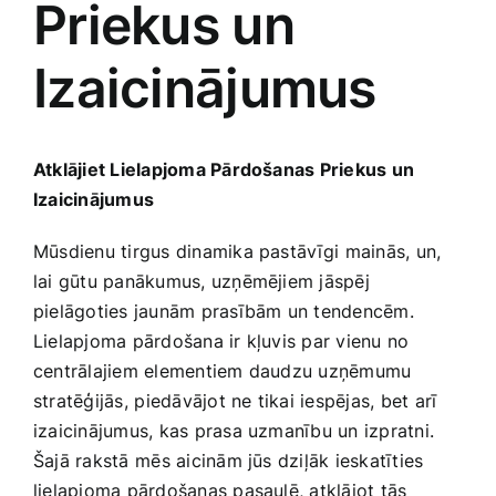
Priekus un
Medicīnas preces
Izaicinājumus
Mobilie telefoni, planšetdatori
Pakalpojumi
Atklājiet Lielapjoma Pārdošanas Priekus un
Izaicinājumus
Pārtikas preces
Mūsdienu tirgus dinamika pastāvīgi⁣ mainās, un,
lai ‌gūtu panākumus, uzņēmējiem jāspēj
Preces birojam
pielāgoties jaunām prasībām un tendencēm.‌
Lielapjoma pārdošana ir kļuvis par vienu no
centrālajiem elementiem daudzu uzņēmumu
Preces pieaugušajiem
stratēģijās,⁢ piedāvājot ne tikai iespējas, bet arī
izaicinājumus, kas prasa uzmanību un izpratni.
Rotaļlietas, bērnu preces
Šajā rakstā ⁢mēs aicinām jūs dziļāk ieskatīties
lielapjoma pārdošanas pasaulē, atklājot tās