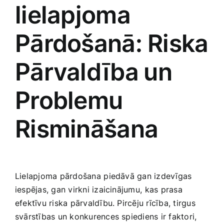
lielapjoma
Pārdošanā: Riska
Pārvaldība ⁤un
Problemu
Rismināšana
Lielapjoma pārdošana⁤ piedāvā gan izdevīgas
iespējas, gan virkni izaicinājumu,⁢ kas prasa
efektīvu riska pārvaldību. Pircēju rīcība, tirgus
svārstības un konkurences ​spiediens ir faktori,