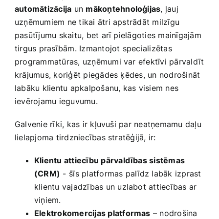
automātizācija
un
mākoņtehnoloģijas
, ļauj
uzņēmumiem ne tikai ātri apstrādāt milzīgu
pasūtījumu skaitu, bet arī pielāgoties ‍mainīgajām
tirgus prasībām. Izmantojot specializētas
programmatūras,‌ uzņēmumi var efektīvi pārvaldīt
‍krājumus, koriģēt piegādes ķēdes, un nodrošināt
labāku klientu apkalpošanu,‍ kas visiem nes
ievērojamu ieguvumu.
Galvenie rīki, kas ir kļuvuši par neatņemamu daļu
lielapjoma tirdzniecības stratēģijā, ir:
Klientu attiecību pārvaldības sistēmas
(CRM)
-⁢ šīs platformas palīdz labāk izprast
klientu vajadzības un ‌uzlabot‍ attiecības ar
viņiem.
Elektrokomercijas platformas
– nodrošina