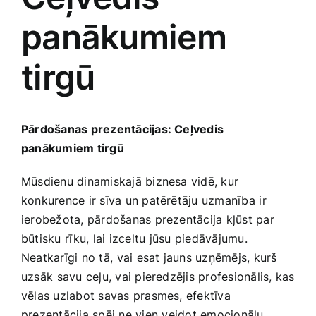
panākumiem
Jaunākie pārdevēji
Grāmatas
tirgū
Pirktākās preces
Gudrā māja
Raksti
Pārdošanas prezentācijas: Ceļvedis
Mājai un remontam
panākumiem tirgū
Mājražotājiem
Mūsdienu ‍dinamiskajā biznesa vidē,‌ kur
konkurence ir sīva ‍un patērētāju uzmanība ⁢ir‍
ierobežota, pārdošanas prezentācija kļūst par‌
Mājsaimniecības preces
būtisku ⁢rīku, lai izceltu⁤ jūsu piedāvājumu.
Neatkarīgi no tā, ⁤vai esat ‌jauns uzņēmējs, ‌kurš
Mēbeles un interjers
uzsāk ⁣savu ceļu, vai pieredzējis profesionālis, kas
‌vēlas‍ uzlabot savas prasmes,‍ efektīva
prezentācija spēj ne ​vien⁣ veidot emocionālu