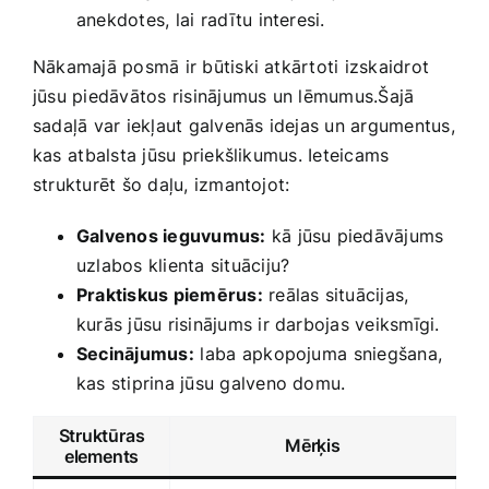
anekdotes, ⁤lai ‌radītu interesi.
Nākamajā posmā ir būtiski atkārtoti izskaidrot
jūsu piedāvātos risinājumus un lēmumus.Šajā
sadaļā var iekļaut galvenās idejas un argumentus,
kas⁣ atbalsta jūsu​ priekšlikumus. Ieteicams
strukturēt šo daļu, izmantojot:
Galvenos ieguvumus:
kā jūsu piedāvājums
uzlabos klienta situāciju?
Praktiskus piemērus:
reālas situācijas,
kurās jūsu risinājums ir darbojas veiksmīgi.
Secinājumus:
⁢laba ⁤apkopojuma⁣ sniegšana,
kas stiprina jūsu galveno domu.
Struktūras
Mērķis
‍elements