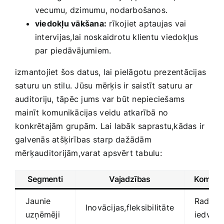
vecumu, ​dzimumu,‌ nodarbošanos.
viedokļu vākšana:
rīkojiet aptaujas vai
intervijas,lai noskaidrotu klientu ‍viedokļus
par‍ piedāvājumiem.
izmantojiet šos datus,​ lai pielāgotu prezentācijas
saturu un ⁤stilu. Jūsu mērķis ir saistīt saturu ar
auditoriju, tāpēc‌ jums​ var būt nepieciešams
mainīt‌ komunikācijas ⁢veidu atkarībā no
konkrētajām grupām. ​Lai labāk ​saprastu,kādas‍ ir
galvenās atšķirības‍ starp dažādām
mērķauditorijām,varat apsvērt tabulu:
Segmenti
Vajadzības
Komunikā
Jaunie
Radošs
Inovācijas,fleksibilitāte
uzņēmēji
iedves