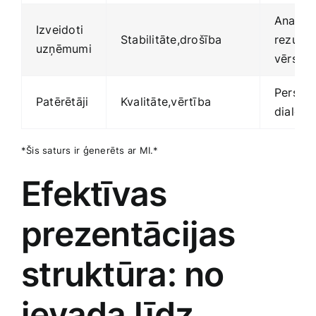
Analīti
Izveidoti
Stabilitāte,drošība
rezultā
uzņēmumi
vērsts
Personi
Patērētāji
Kvalitāte,vērtība
dialogs
*Šis saturs ir ģenerēts⁣ ar ‌MI.*
Efektīvas
prezentācijas
struktūra: no​
ievada līdz