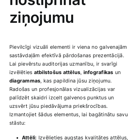
ziņojumu
Pievilcīgi ⁤vizuāli elementi​ ir ‌viena⁣ no galvenajām
sastāvdaļām efektīvā​ pārdošanas prezentācijā.
Lai‍ pievērstu auditorijas uzmanību, ⁤ir svarīgi
izvēlēties
atbilstošus attēlus
,
infografikas
un
diagrammas
, kas papildina jūsu ziņojumu.
Radošas un profesjonālas vizualizācijas var
palīdzēt⁤ skaidri izcelt galvenos punktus ​un
uzsvērt jūsu piedāvājuma priekšrocības.
⁢Izmantojiet šādus elementus, lai bagātinātu savu
stāstu:
Attēli:
Izvēlieties augstas kvalitātes attēlus,⁢