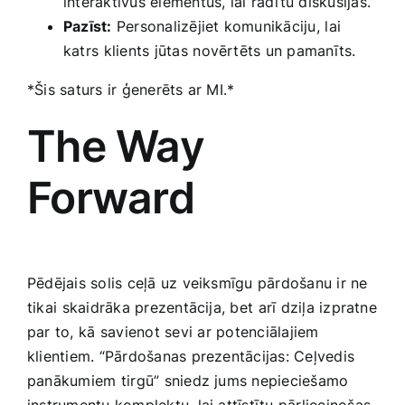
interaktīvus ​elementus,‌ lai radītu diskusijas.
Pazīst:
Personalizējiet komunikāciju, ⁤lai
katrs ⁢klients jūtas ⁤novērtēts un​ pamanīts.
*Šis saturs ir ģenerēts ar MI.*
The Way
Forward
Pēdējais solis ‌ceļā uz veiksmīgu pārdošanu ir ne
tikai ⁢skaidrāka prezentācija, bet ⁢arī dziļa izpratne
par to, kā ⁤savienot sevi⁤ ar ​potenciālajiem
klientiem. “Pārdošanas prezentācijas: Ceļvedis
panākumiem ⁤tirgū” sniedz jums nepieciešamo