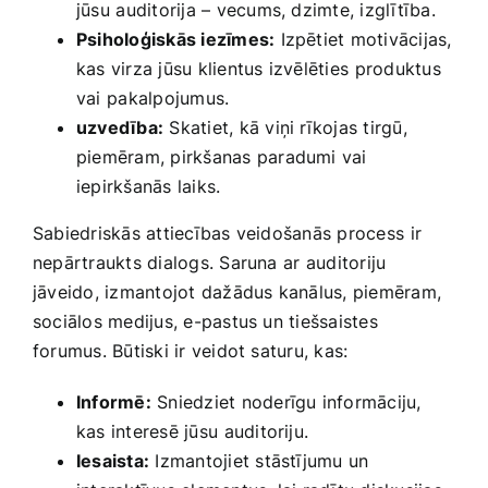
jūsu ⁢auditorija – vecums, dzimte, izglītība.
Psiholoģiskās ​iezīmes:
Izpētiet​ motivācijas,
kas virza jūsu klientus izvēlēties ⁤produktus
‌vai⁣ pakalpojumus.
uzvedība:
Skatiet, kā viņi rīkojas tirgū,
piemēram, pirkšanas paradumi vai
iepirkšanās laiks.
Sabiedriskās attiecības veidošanās process ⁣ir
nepārtraukts dialogs. Saruna ar⁤ auditoriju
jāveido, izmantojot dažādus kanālus, piemēram,
sociālos​ medijus, e-pastus un tiešsaistes
forumus.​ Būtiski ir veidot saturu, kas:
Informē:
Sniedziet noderīgu informāciju,⁢
kas interesē jūsu ⁢auditoriju.
Iesaista:
Izmantojiet stāstījumu un