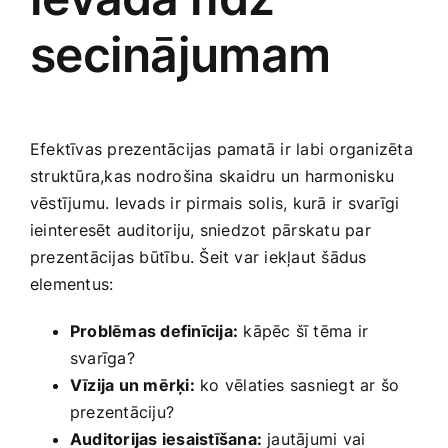
secinājumam
Efektīvas prezentācijas pamatā ir labi organizēta
struktūra,kas nodrošina ⁤skaidru un harmonisku
vēstījumu. ‍Ievads ir pirmais solis, kurā‍ ir‌ svarīgi
ieinteresēt auditoriju, sniedzot​ pārskatu par
prezentācijas būtību. Šeit var‍ iekļaut šādus
elementus:
Problēmas definīcija:
kāpēc šī tēma ir
svarīga?
Vīzija un‍ mērķi:
ko vēlaties sasniegt ​ar šo
‍prezentāciju?
Auditorijas iesaistīšana:
jautājumi vai