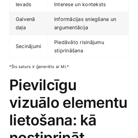
Ievads
Interese ⁢un konteksts
Galvenā
Informācijas sniegšana ‌un
daļa
argumentācija
Piedāvāto‌ risinājumu
Secinājumi
stiprināšana
*Šis saturs​ ir ģenerēts ar MI.*
Pievilcīgu
vizuālo elementu
lietošana: kā‌
nostiprināt