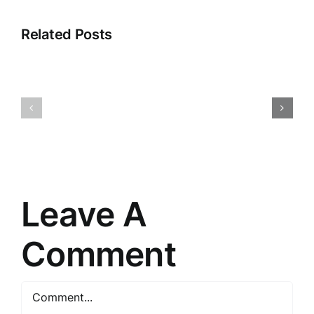
Related Posts
Apģērbu
Dabas
tirdzniecība:
brīnumi:
Tendences,
Kā
izaicinājumi
izzināt
un
apkārtējo
nākotne
pasauli
Leave A
Comment
Comment