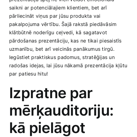
Medicīnas preces
saikni ar potenciālajiem klientiem, bet arī
pārliecināt viņus par jūsu‌ produkta vai
Mobilie telefoni, planšetdatori
pakalpojuma ‌vērtību. Šajā rakstā piedāvāsim
klātbūtnē ⁤noderīgu ceļvedi, kā ⁢sagatavot
pārdošanas prezentāciju, kas‌ ne tikai piesaistīs
Pakalpojumi
uzmanību,⁢ bet⁢ arī veicinās ​panākumus tirgū.
Iegūstiet praktiskus⁢ padomus, stratēģijas‌ un
Pārtikas preces
radošas​ idejas, lai jūsu nākamā prezentācija kļūtu
par⁤ patiesu hitu!
Preces birojam
Izpratne par
Preces pieaugušajiem
mērķauditoriju:
kā pielāgot
Rotaļlietas, bērnu preces