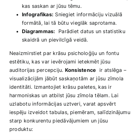
kas saskan‍ ar jūsu tēmu.
Infografikas:
Sniegiet informāciju vizuālā‌
formātā, lai tā būtu vieglāk saprotama.
Diagrammas:
‍ Parādiet datus ​un statistiku
skaidrā un pievilcīgā veidā.
Neaizmirstiet par krāsu psicholoģiju​ un fontu
estētiku, kas var ievērojami ietekmēt jūsu ​
auditorijas percepciju.
Konsistence
⁣ ir atslēga –​
visualizācijām jābūt saskaņotām ar jūsu zīmola
identitāti.‌ Izmantojiet krāsu paletes, kas ir ​
harmoniskas un‌ atbilst jūsu zīmola tēlam. Lai
uzlabotu informācijas uztveri, varat apsvērt
iespēju izveidot‌ tabulas, piemēram, salīdzinājumu
⁤starp konkurentu piedāvājumiem un​ jūsu
produktu: