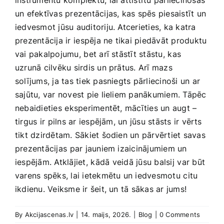
instrumentu komplektu,‍ lai attīstītu pārliecinošas
un efektīvas ​prezentācijas, kas spēs piesaistīt un
iedvesmot‍ jūsu auditoriju. Atcerieties, ka katra
prezentācija ir ⁣iespēja‌ ne tikai‍ piedāvāt produktu
vai pakalpojumu,⁢ bet‍ arī stāstīt stāstu, ⁢kas
uzrunā cilvēku sirdis un prātus. Arī mazs
solījums, ja tas tiek pasniegts pārliecinoši un​ ar⁤
sajūtu, var novest pie lieliem‌ panākumiem. Tāpēc
nebaidieties⁢ eksperimentēt, mācīties un augt –
tirgus ir ⁢pilns ar iespējām, un jūsu stāsts ir​ vērts
tikt ‍dzirdētam. Sākiet šodien un pārvērtiet savas
prezentācijas ⁣par jauniem izaicinājumiem un
iespējām. Atklājiet, ⁢kādā⁤ veidā ‌jūsu balsij ⁤var ⁢būt‌
varens​ spēks, lai ietekmētu un iedvesmotu⁤ citu
ikdienu. Veiksme​ ir šeit, un tā ‍sākas ar jums!
By
Akcijascenas.lv
|
14. maijs, 2026.
|
Blog
|
0 Comments