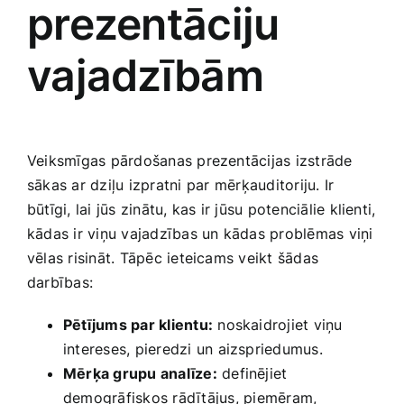
prezentāciju
Smaržas, kosmētika
vajadzībām
Sports, tūrisms un atpūta
TV un Sadzīves tehnika
Veiksmīgas pārdošanas prezentācijas izstrāde⁤
sākas ar dziļu izpratni⁣ par‍ mērķauditoriju.‌ Ir
Zoo preces
būtīgi, lai jūs zinātu, ‍kas ir jūsu potenciālie klienti,
kādas ir viņu vajadzības un kādas problēmas viņi
vēlas risināt.​ Tāpēc ieteicams veikt‌ šādas
darbības:
Pētījums ‌par klientu:
noskaidrojiet viņu
intereses, pieredzi un aizspriedumus.
Mērķa grupu analīze:
definējiet
demogrāfiskos rādītājus, ⁣piemēram,