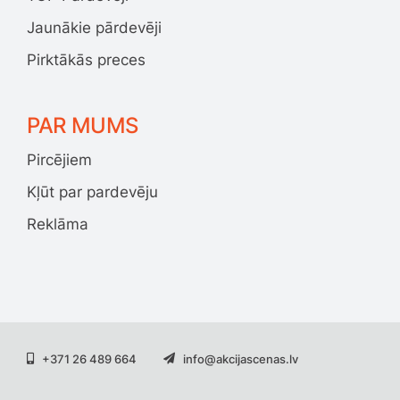
Jaunākie pārdevēji
Pirktākās preces
PAR MUMS
Pircējiem
Kļūt par pardevēju
Reklāma
+371 26 489 664
info@akcijascenas.lv