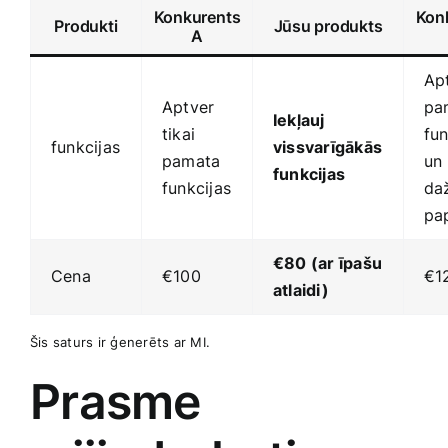
Konkurents
Kon
Produkti
Jūsu produkts
A
Ap
Aptver
pa
Iekļauj
tikai
fun
funkcijas
vissvarīgākās
pamata
un
‌funkcijas
funkcijas
daž
pa
€80 (ar īpašu
Cena
€100
€1
​atlaidi)
Šis saturs ir ģenerēts ar⁢ MI.
Prasme