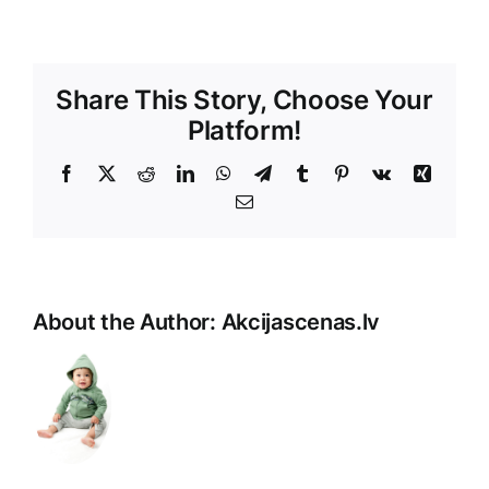
Share This Story, Choose Your
Platform!
Facebook
X
Reddit
LinkedIn
WhatsApp
Telegram
Tumblr
Pinterest
Vk
Xing
E-
Pasts
About the Author:
Akcijascenas.lv