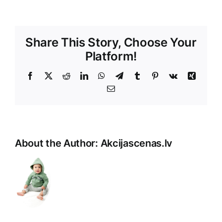
Share This Story, Choose Your
Platform!
Facebook
X
Reddit
LinkedIn
WhatsApp
Telegram
Tumblr
Pinterest
Vk
Xing
E-
Pasts
Sorry,
it
seems
About the Author:
Akcijascenas.lv
that
there
is
a
missing