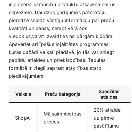
ir pievērst uzmanību produktu ‍atsauksmēm un
ceļvežiem. ⁢Daudzos gadījumos patērētāju
pieredze sniedz vērtīgu⁣ informāciju par ‍preču⁢
kvalitāti un cenas; ņemot vērā šos
⁣viedokļus,varat ⁢izvairīties no⁢ dārgām kļūdām.
Apsveriet arī īpašus lojalitātes programmas,
kuras dažādi veikali piedāvā, jo tās var sniegt
papildu atlaides un‌ priekšrocības. Tabulas
⁢formātā ⁢ir viegli saprast atšķirības starp
piedāvājumiem:
Speciālas
Veikals
Preču kategorija
atlaides
20% atlaide
Mājsaimniecības
ShopA
uz pirmo
preces
pasūtījumu