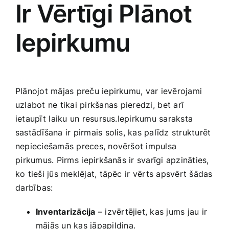
Ir Vērtīgi Plānot‌
Smaržas, kosmētika
Iepirkumu
Sports, tūrisms un atpūta
TV un Sadzīves tehnika
Plānojot mājas preču iepirkumu, var ievērojami
uzlabot ne tikai pirkšanas⁤ pieredzi, ⁢bet‌ arī
Zoo preces
ietaupīt⁤ laiku​ un ‌resursus.Iepirkumu saraksta
sastādīšana ir pirmais solis, kas palīdz ‌strukturēt
nepieciešamās preces, novēršot impulsa
⁤pirkumus. Pirms⁣ iepirkšanās ir svarīgi apzināties,
ko‍ tieši jūs meklējat, tāpēc ir⁤ vērts apsvērt šādas
⁢darbības:
Inventarizācija
– izvērtējiet, kas jums jau ir
mājās un kas‍ jāpapildina.