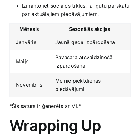
Izmantojiet sociālos tīklus, lai⁣ gūtu pārskatu
par ‍aktuālajiem piedāvājumiem.
Mēnesis
Sezonālās akcijas
Janvāris
Jaunā gada izpārdošana
Pavasara atsvaidzinošā
Maijs
⁤izpārdošana
Melnie piektdienas⁣
Novembris
piedāvājumi
*Šis ​saturs‌ ir ģenerēts ar MI.*
Wrapping ⁣Up