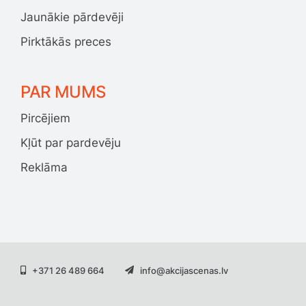
Jaunākie pārdevēji
Pirktākās preces
PAR MUMS
Pircējiem
Kļūt par pardevēju
Reklāma
+371 26 489 664
info@akcijascenas.lv