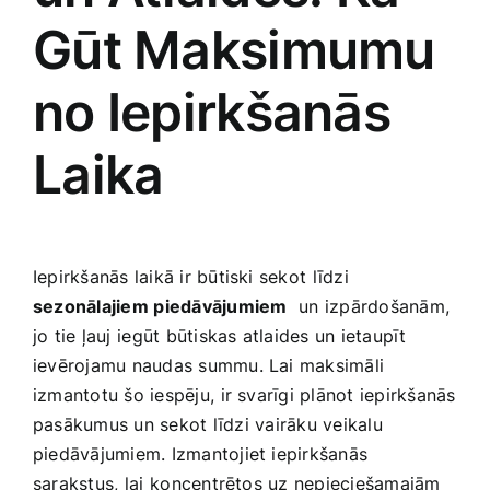
Gūt Maksimumu
no Iepirkšanās ​
Laika
Iepirkšanās laikā ir būtiski‌ sekot⁤ līdzi
sezonālajiem⁣ piedāvājumiem
⁢ un izpārdošanām,
jo tie ļauj⁤ iegūt būtiskas atlaides un ietaupīt
ievērojamu naudas summu. ‌Lai maksimāli
izmantotu šo iespēju,⁢ ir svarīgi plānot iepirkšanās⁤
pasākumus un sekot‌ līdzi⁢ vairāku veikalu
piedāvājumiem. Izmantojiet iepirkšanās
‍sarakstus, ⁣lai ⁣koncentrētos uz nepieciešamajām