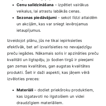
Cenu salīdzināšana
– izpētiet vairākus
veikalus, lai‍ atrastu⁣ labākās cenas.
Sezonas piedāvājumi
⁢- sekot līdzi atlaidēm​
un⁢ akcijām, ‍kas ⁤var sniegt ievērojamus
ietaupījumus.
Izveidojot‌ plānu, jūs ne tikai iepirksieties
efektīvāk, bet arī izvairīsieties‍ no nevajadzīgu
‌preču‌ iegādes. Nākamais solis⁢ ir ​apzināties preču
kvalitāti un ilgtspēju, jo⁢ šodien tirgū ir pieejami
gan⁤ zemas kvalitātes, gan augstas kvalitātes
produkti. ⁢Šeit ir daži aspekti, kas jāņem vērā
izvēloties preces:
Materiāli
– dodiet⁢ priekšroku produktiem,
kas ‍izgatavoti no ilgstošiem un videi
draudzīgiem materiāliem.