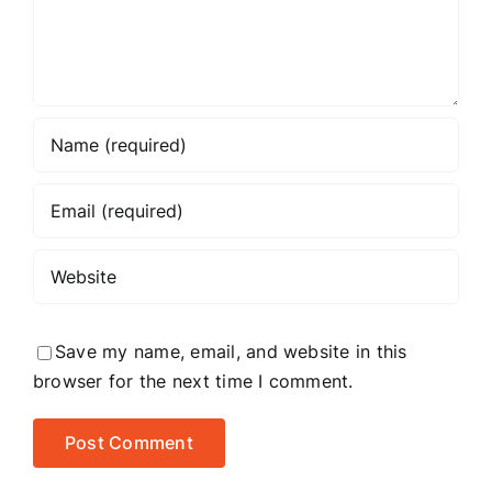
article
title
to
focus
on?
Save my name, email, and website in this
browser for the next time I comment.