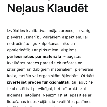
⁢Neļaus⁢ Klaudēt
Izvēloties kvalitatīvas mājas preces, ir svarīgi
pievērst uzmanību vairākiem aspektiem, lai
nodrošinātu ilgu kalpošanas laiku un
apmierinātību ‌ar pirkumiem. Vispirms,
pārliecinieties par⁤ materiālu
‌ – augstas
kvalitātes preces parasti​ tiek ražotas ⁣no
izturīgiem un dabīgiem‍ materiāliem, piemēram,‌
koka, metāla vai organiskām šķiedrām. Otrkārt,⁢
izvērtējiet preces funkcionalitāti
; tai ⁣jābūt⁣ ne
tikai estētiski pievilcīgai,⁢ bet arī praktiskai⁤
ikdienas⁢ lietošanā. Neaizmirstiet‍ iepazīties ar⁤
lietošanas⁤ instrukcijām, jo kvalitātes pazīmes‌