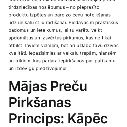
Medicīnas preces
tirdzniecības noslēpumus – no pieprasīto
produktu izpētes‌ un pareizo cenu noteikšanas
Mobilie telefoni, planšetdatori
līdz unikālu stilu ⁣radīšanai. Piedāvāsim praktiskus
padomus un ieteikumus, lai tu varētu veikt ​
apdomātus un izsvērtus pirkumus, kas ne tikai
Pakalpojumi
atbilst Taviem ‍vēlmēm, bet arī uzlabo tavu dzīves
kvalitāti. Iepazīsimies ar veikalu trapām, niansēm
Pārtikas preces
un trikiem, kas ⁣padara⁤ iepirkšanos par patīkamu
un ⁣izdevīgu piedzīvojumu!
Preces birojam
Mājas Preču
Preces pieaugušajiem
Pirkšanas
‌Princips: Kāpēc
Rotaļlietas, bērnu preces