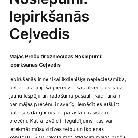
Iepirkšanās
Jaunākie pārdevēji
Grāmatas
Ceļvedis
Pirktākās preces
Gudrā māja
Raksti
Mājas Preču tirdzniecības Noslēpumi:
Mājai un remontam
Iepirkšanās Ceļvedis
Mājražotājiem
Iepirkšanās ir ne tikai ikdienišķa nepieciešamība, ​
bet arī aizraujoša pieredze,⁢ kas atver durvis ⁤uz
jaunu⁤ iespēju ⁤un radošuma pasauli. Kad runa ​ir
Mājsaimniecības preces
par mājas precēm, ir svarīgi​ iemācīties atšķirt‍
patiesos dārgumus no parastām‌ izsistām
Mēbeles un interjers
precēm. Katra izvēle ir ieguldījums, kas var
ietekmēt mūsu dzīves telpu ⁣un ikdienas
komfortu. Šajā rakstā mēs atklāsim mājas preču