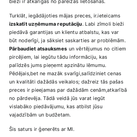
bieži ir atkarīgas no​ pareizas⁢ lietošanas.
Turklāt, iegādājoties mājas ​preces, ir.ieteicams
izskatīt uzņēmuma reputāciju
. ⁣Labi zīmoli bieži
piedāvā garantijas un klientu ‌atbalstu, ‍kas var
būt noderīgi, ja sāksiet saskarties ar ‍problēmām.
Pārbaudiet atsauksmes
⁢un vērtējumus no citiem
pircējiem, lai iegūtu tādu ‌informāciju, ‍kas
palīdzēs jums pieņemt apzinātu⁣ lēmumu.‌
Pēdējais,bet ne mazāk svarīgi,salīdziniet cenas
un kvalitāti ​dažādās veikalos;⁤ dažreiz tās‌ pašas
preces ir pieejamas par dažādām cenām,atkarībā
‌no pārdevēja. Tādā veidā jūs varat iegūt
⁤vislabāko piedāvājumu,⁤ kas atbilst jūsu⁢
vajadzībām un budžetam.
Šis saturs ​ir ģenerēts ar MI.