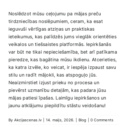
Noslēdzot ‌mūsu ceļojumu ⁣pa mājas preču​
tirdzniecības noslēpumiem, ceram, ka esat
ieguvuši‍ vērtīgas atziņas un ‌praktiskas
ieteikumus, kas‌ palīdzēs jums vieglāk orientēties
⁤veikalos un tiešsaistes platformās.⁣ Iepirkšanās
‌var būt ne tikai nepieciešamība, bet arī patīkama ​
pieredze, kas bagātina mūsu ikdienu. ⁢Atcerieties,
ka katra izvēle, ko‌ veicat, ir iespēja izpaust⁤ savu
stilu ‍un radīt mājokli, kas ⁢atspoguļo jūs.
‌Neaizmirstiet izjust​ prieku no procesa un⁢
pievērst‍ uzmanību detaļām, kas padara jūsu
mājas patiesi īpašas. Laimīgu iepirkšanos un
jaunu ‌atklājumu piepildītu stāstu veidošanu!
By
Akcijascenas.lv
|
14. maijs, 2026.
|
Blog
|
0 Comments