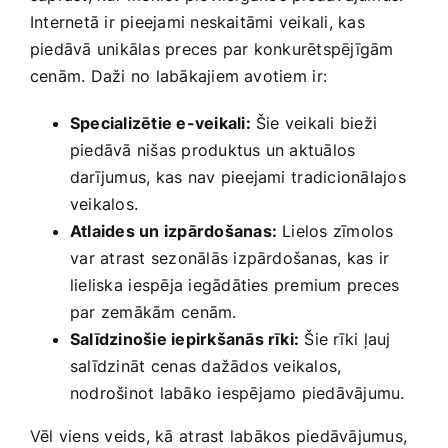
Internetā ir pieejami neskaitāmi veikali, kas
piedāvā unikālas preces par konkurētspējīgām
cenām. Daži ‍no labākajiem ‍avotiem⁢ ir:
Specializētie e-veikali:
Šie veikali bieži
‌piedāvā nišas produktus un​ aktuālos
darījumus, kas nav⁢ pieejami⁣ tradicionālajos
veikalos.
Atlaides un izpārdošanas:
Lielos zīmolos
⁤var atrast​ sezonālās izpārdošanas, kas ir
lieliska⁤ iespēja iegādāties premium preces
par zemākām ⁣cenām.
Salīdzinošie iepirkšanās rīki:
Šie rīki ļauj
salīdzināt⁣ cenas dažādos veikalos,
‍nodrošinot labāko iespējamo piedāvājumu.
Vēl viens veids, kā⁢ atrast⁣ labākos piedāvājumus,