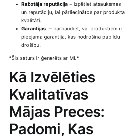
Ražotāja‍ reputācija
– ⁢izpētiet atsauksmes⁤
un reputāciju, lai⁤ pārliecinātos ​par produkta
‌kvalitāti.
Garantijas
⁣ – ⁣pārbaudiet, ‍vai produktiem ir
pieejama garantija, kas nodrošina papildu
‌drošību.
*Šis ⁤saturs ir ⁤ģenerēts ar MI.*
Kā ‌Izvēlēties
Kvalitatīvas
Mājas Preces:
Padomi, ‍Kas