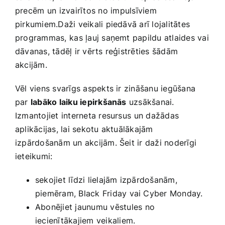
precēm un⁢ izvairītos no⁢ impulsīviem
pirkumiem.Daži veikali ​piedāvā arī ​lojalitātes
programmas, ⁣kas ļauj saņemt papildu atlaides vai‍
dāvanas,​ tādēļ ir vērts ‌reģistrēties ‍šādām
‍akcijām.
Vēl‍ viens svarīgs aspekts ir zināšanu iegūšana
par
labāko laiku iepirkšanās
uzsākšanai.
Izmantojiet‌ interneta resursus ⁢un dažādas
aplikācijas, lai sekotu aktuālākajām
izpārdošanām un akcijām. Šeit ir daži noderīgi
ieteikumi:
sekojiet līdzi ‌lielajām izpārdošanām,‍
piemēram, ‍Black Friday​ vai Cyber Monday.
Abonējiet jaunumu vēstules⁢ no
iecienītākajiem veikaliem.