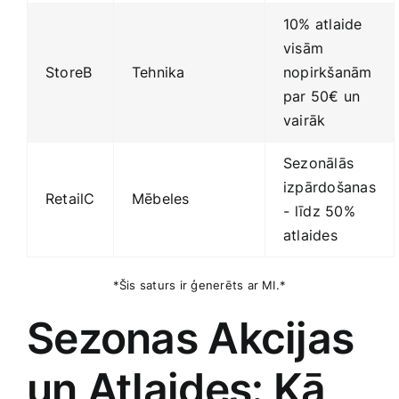
10% atlaide
visām
StoreB
Tehnika
nopirkšanām
par 50€⁣ un
vairāk
Sezonālās‍
izpārdošanas
RetailC
Mēbeles
⁤-⁤ līdz 50%
atlaides
*Šis saturs ir ģenerēts ar‍ MI.*
Sezonas Akcijas
‌un Atlaides:‌ Kā